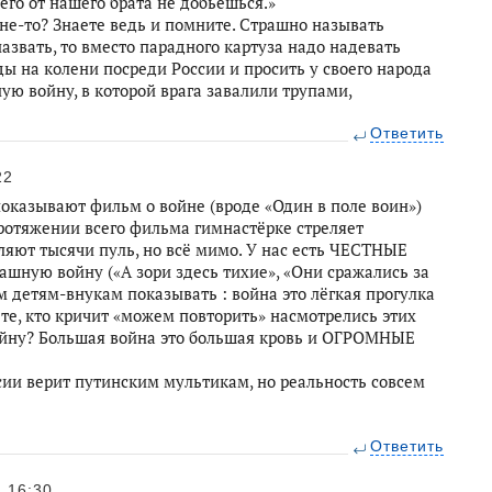
чего от нашего брата не добьешься.»
не-то? Знаете ведь и помните. Страшно называть
азвать, то вместо парадного картуза надо надевать
ды на колени посреди России и просить у своего народа
ю войну, в которой врага завалили трупами,
Ответить
22
оказывают фильм о войне (вроде «Один в поле воин»)
протяжении всего фильма гимнастёрке стреляет
ляют тысячи пуль, но всё мимо. У нас есть ЧЕСТНЫЕ
шную войну («А зори здесь тихие», «Они сражались за
им детям-внукам показывать : война это лёгкая прогулка
 те, кто кричит «можем повторить» насмотрелись этих
ойну? Большая война это большая кровь и ОГРОМНЫЕ
ии верит путинским мультикам, но реальность совсем
Ответить
16:30