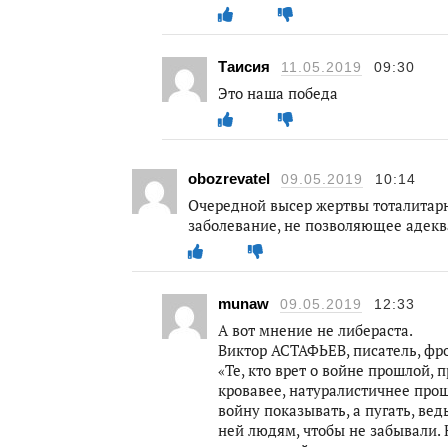
Таисия
11.05.2019
09:30
Это наша победа
obozrevatel
09.05.2019
10:14
Очередной высер жертвы тоталитарн
заболевание, не позволяющее адек
munaw
09.05.2019
12:33
А вот мнение не либераста.
Виктор АСТАФЬЕВ, писатель, фр
«Те, кто врет о войне прошлой,
кровавее, натуралистичнее про
войну показывать, а пугать, ве
ней людям, чтобы не забывали. 