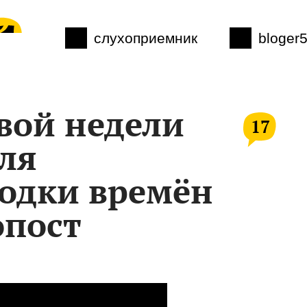
слухоприемник
bloger
вой недели
17
еля
одки времён
опост