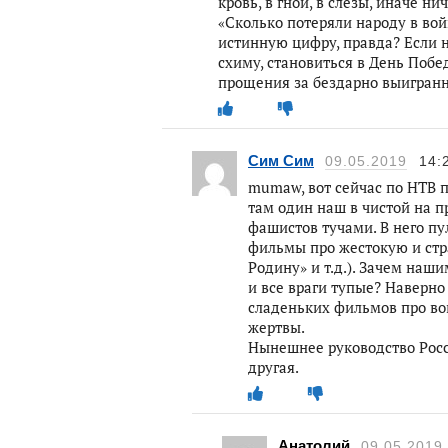
кровь, в гной, в слезы, иначе ни
«Сколько потеряли народу в вой
истинную цифру, правда? Если н
схиму, становиться в День Побе
прощения за бездарно выигранну
Сим Сим
09.05.2019
14:
mumaw, вот сейчас по НТВ п
там один наш в чистой на 
фашистов тучами. В него пу
фильмы про жестокую и стра
Родину» и т.д.). Зачем наш
и все враги тупые? Наверно
сладеньких фильмов про в
жертвы.
Нынешнее руководство Росс
другая.
Анатолий
09.05.2019