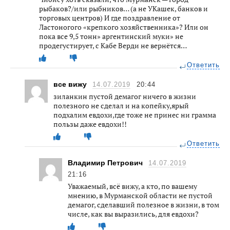
рыбаков?/или рыбников… (а не УКашек, банков и
торговых центров) И где поздравление от
Ластоногого «крепкого хозяйственника»? Или он
пока все 9,5 тонн» аргентинский муки» не
продегустирует, с Кабе Верди не вернётся…
Ответить
все вижу
14.07.2019
20:44
зиланкин пустой демагог ничего в жизни
полезного не сделал и на копейку,ярый
подхалим евдохи,где тоже не принес ни грамма
пользы даже евдохи!!
Ответить
Владимир Петрович
14.07.2019
21:16
Уважаемый, всё вижу, а кто, по вашему
мнению, в Мурманской области не пустой
демагог, сделавший полезное в жизни, в том
числе, как вы выразились, для евдохи?