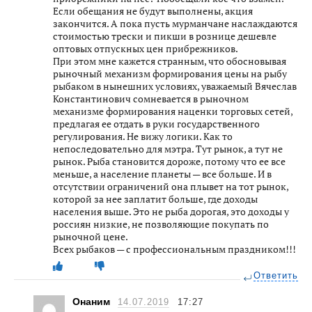
Если обещания не будут выполнены, акция
закончится. А пока пусть мурманчане наслаждаются
стоимостью трески и пикши в рознице дешевле
оптовых отпускных цен прибрежников.
При этом мне кажется странным, что обосновывая
рыночный механизм формирования цены на рыбу
рыбаком в нынешних условиях, уважаемый Вячеслав
Константинович сомневается в рыночном
механизме формирования наценки торговых сетей,
предлагая ее отдать в руки государственного
регулирования. Не вижу логики. Как то
непоследовательно для мэтра. Тут рынок, а тут не
рынок. Рыба становится дороже, потому что ее все
меньше, а население планеты — все больше. И в
отсутствии ограничений она плывет на тот рынок,
которой за нее заплатит больше, где доходы
населения выше. Это не рыба дорогая, это доходы у
россиян низкие, не позволяющие покупать по
рыночной цене.
Всех рыбаков — с профессиональным праздником!!!
Ответить
Онаним
14.07.2019
17:27