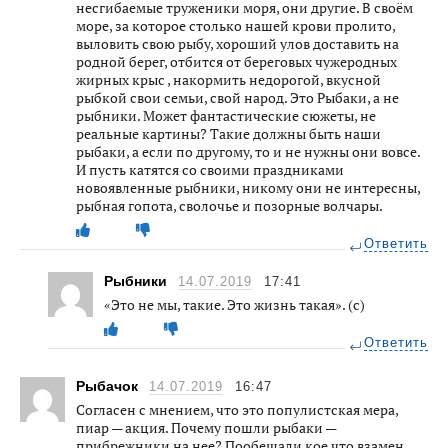
несгибаемые труженики моря, они другие. В своём
море, за которое столько нашей крови пролито,
выловить свою рыбу, хороший улов доставить на
родной берег, отбится от береговых чужеродных
жирных крыс , накормить недорогой, вкусной
рыбкой свои семьи, свой народ. Это Рыбаки, а не
рыбники. Может фантастические сюжеты, не
реальные картины? Такие должны быть наши
рыбаки, а если по другому, то и не нужны они вовсе.
И пусть катятся со своими праздниками
новоявленные рыбники, никому они не интересны,
рыбная гопота, сволочье и позорные волчары.
Ответить
Рыбники
14.07.2019
17:41
«Это не мы, такие. Это жизнь такая». (с)
Ответить
Рыбачок
14.07.2019
16:47
Согласен с мнением, что это популистская мера,
пиар — акция. Почему пошли рыбаки —
прибрежники на нее? Пообещали кое что взамен.