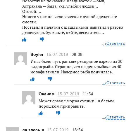
Новостях не показали. Владивосток — был,
Астрахань — была. Уха, улыбки людей…
Отстой….
Ничего у нас по-человечески с душой сделать не
смогли.
Поставили палатки с шашлыками, выкатили разово
дешевую рыбу: ешьте, пейте, веселитесь…
Ответить
Boyler
15.07.2019
09:38
У нас было чуть раньше рекордное варево из 30
видов рыбы. Странно, что на день рыбака из 40
не зафигачили. Наверное рыба кончилась.
Ответить
Онаним
15.07.2019
11:54
Может сразу с моржа супчик…и белым
порошком приправить.
Ответить
да здесь я
15.07.2019
18:54