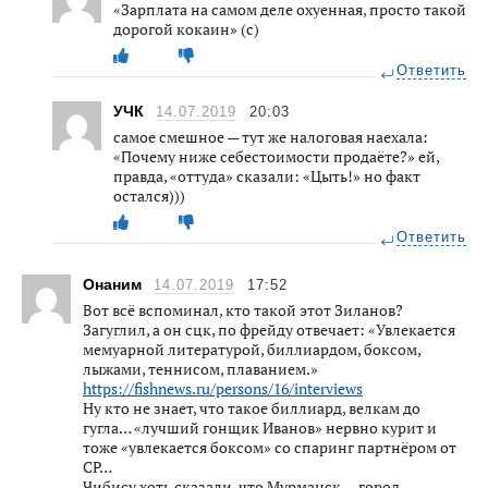
«Зарплата на самом деле охуенная, просто такой
дорогой кокаин» (с)
Ответить
УЧК
14.07.2019
20:03
самое смешное — тут же налоговая наехала:
«Почему ниже себестоимости продаёте?» ей,
правда, «оттуда» сказали: «Цыть!» но факт
остался)))
Ответить
Онаним
14.07.2019
17:52
Вот всё вспоминал, кто такой этот Зиланов?
Загуглил, а он сцк, по фрейду отвечает: «Увлекается
мемуарной литературой, биллиардом, боксом,
лыжами, теннисом, плаванием.»
https://fishnews.ru/persons/16/interviews
Ну кто не знает, что такое биллиард, велкам до
гугла… «лучший гонщик Иванов» нервно курит и
тоже «увлекается боксом» со спаринг партнёром от
СР…
Чибису хоть сказали, что Мурманск — город