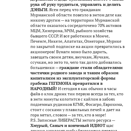
рука об руку трудиться, управлять и делить
ДЭНЬГИ
. Ясен перец что гражданам
Мурманской области повезло в энтом деле как
никому другим — на территории Мурманской
области оказалось сосредоточено 70% активов
МЦМ, Химпрома, МЧМ, рыбного хозяйства
бывшего СССР. И все работники в Монче,
Печенге, Никеле, Апатитах, Олнегорке, Мурике
по закрытой подписке на акции превратились в
акционеров! Бумаги моно было дарить,
завещать своим детям, внучкам, Жучкам,
ссучкам, но энто то, чего так долго добивались
большевики —
граждане стали обладателями
частички родного завода и таким образом
капитализм из эксплуататорской формы
грабежа ГЕГЕМОНА превратился в
НАРОДНЫЙ!
И сегодня я как обычно в часы
файв о клок дринк тии первую всегда за тех, кто
в энти минуты колотится с кайлом в забоях
подземных рудников КГМК, Фосагро, Еврохима,
стоит с сосками у плавильных печей и дает на
гора метал, словом — за тех, кто в море!
P.S. Записные ЛИБЕРАСТЫ энтого ресурса —
Хмурый, Саныч и конченый ИДИОТ
щас
дружно заголосят шобы безвозмено передал