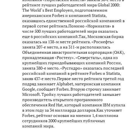
рейтинге лучших работодателей мира Global 2000:
The World`s Best Employers, подготовленном
американским Forbes и компанией Statista,
оказавшись единственной российской компанией в
первой сотне рейтинга.Помимо «Норникеля» в
числе 500 лучших работодателей мира оказались
еще 6 российских компаний.Так, Московская биржа
оказалась на 138-м месте рейтинга. «Роснефть»
заняла 207-е место, а на 311-м расположилась
Объединенная авиастроительная корпорация (ОАК),
принадлежащая «Ростеху». «Северсталь», одна из
крупнейших горнодобывающих компаний России,
заняла 380-е место. «Русгидро» оказалась последней
российской компаний в рейтинге Forbes и Statista,
заняв 437-е место.Первое место рейтинга третий год
подряд занимает Alphabet, материнская компания
Google, сообщает Forbes. Вторую строчку занимает
Microsoft. Тройку лучших работодателей замыкает
производитель открытого программного
обеспечения Red Hat, который компания IBM купила
в этом году за 34 миллиарда долларов.Как уточняет
Forbes, рейтинг основан на мнении 1,4 миллиона
сотрудников 2000 крупнейших публичных
компаний мира.