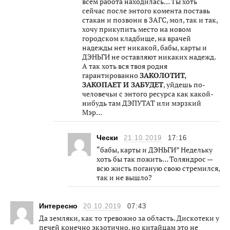
всем работа находилась… Ты хоть
сейчас после энтого комента поставь
стакан и позвони в ЗАГС, мол, так и так,
хочу прикупить место на новом
городском кладбище, на врачей
надежды нет никакой, бабы, карты и
ДЭНЬГИ не оставляют никаких надежд.
А так хоть вся твоя родня
гарантированно
ЗАКОЛОТИТ,
ЗАКОПАЕТ И ЗАБУДЕТ
, уйдешь по-
человечьи с энтого ресурса как какой-
нибудь там ДЭПУТАТ или мэрзкий
Мэр…
Чески
21.10.2019
17:16
“бабы, карты и ДЭНЬГИ” Недельку
хоть бы так пожить… Толяндрос —
всю жисть поганую свою стремился,
так и не вышло?
Интересно
20.10.2019
07:43
Да земляки, как то тревожно за область. Дискотеки у
печей конечно экзотично, но китайцам это не