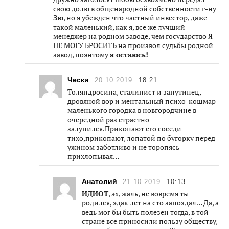
свою долю в общенародной собственности г-ну
Зю
, но я убежден что частный инвестор, даже
такой маленький, как я, все же лучший
менеджер на родном заводе, чем государство Я
НЕ МОГУ БРОСИТЬ на произвол судьбы родной
завод, поэнтому
я остаюсь!
Чески
20.10.2019
18:21
Толяндросина, сталинист и запутинец,
дровяной вор и ментальный психо-кошмар
маленького городка в новгородчине в
очередной раз страстно
залупился.Прикопают его соседи
тихо,прикопают, лопатой по бугорку перед
ужином заботливо и не торопясь
прихлопывая…
Анатолий
21.10.2019
10:13
ИДИОТ
, эх, жаль, не вовремя ты
родился, эдак лет на сто запоздал… Да, а
ведь мог бы быть полезен тогда, в той
стране все приносили пользу обществу,