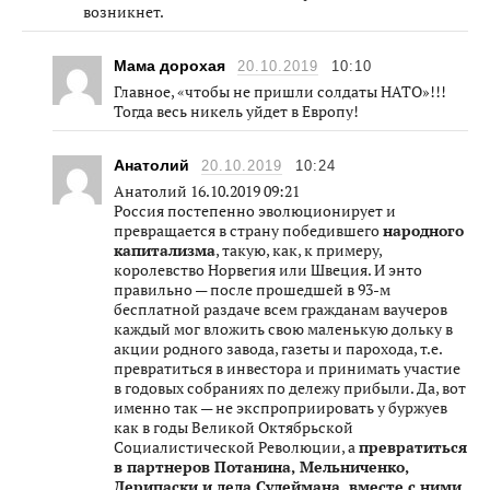
возникнет.
Мама дорохая
20.10.2019
10:10
Главное, «чтобы не пришли солдаты НАТО»!!!
Тогда весь никель уйдет в Европу!
Анатолий
20.10.2019
10:24
Анатолий 16.10.2019 09:21
Россия постепенно эволюционирует и
превращается в страну победившего
народного
капитализма
, такую, как, к примеру,
королевство Норвегия или Швеция. И энто
правильно — после прошедшей в 93-м
бесплатной раздаче всем гражданам ваучеров
каждый мог вложить свою маленькую дольку в
акции родного завода, газеты и парохода, т.е.
превратиться в инвестора и принимать участие
в годовых собраниях по дележу прибыли. Да, вот
именно так — не экспроприировать у буржуев
как в годы Великой Октябрьской
Социалистической Революции, а
превратиться
в партнеров Потанина, Мельниченко,
Дерипаски и деда Сулеймана, вместе с ними