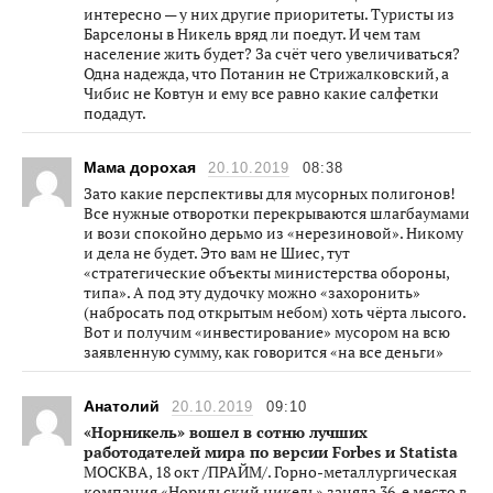
интересно — у них другие приоритеты. Туристы из
Барселоны в Никель вряд ли поедут. И чем там
население жить будет? За счёт чего увеличиваться?
Одна надежда, что Потанин не Стрижалковский, а
Чибис не Ковтун и ему все равно какие салфетки
подадут.
Мама дорохая
20.10.2019
08:38
Зато какие перспективы для мусорных полигонов!
Все нужные отворотки перекрываются шлагбаумами
и вози спокойно дерьмо из «нерезиновой». Никому
и дела не будет. Это вам не Шиес, тут
«стратегические объекты министерства обороны,
типа». А под эту дудочку можно «захоронить»
(набросать под открытым небом) хоть чёрта лысого.
Вот и получим «инвестирование» мусором на всю
заявленную сумму, как говорится «на все деньги»
Анатолий
20.10.2019
09:10
«Норникель» вошел в сотню лучших
работодателей мира по версии Forbes и Statista
МОСКВА, 18 окт /ПРАЙМ/. Горно-металлургическая
компания «Норильский никель» заняла 36-е место в