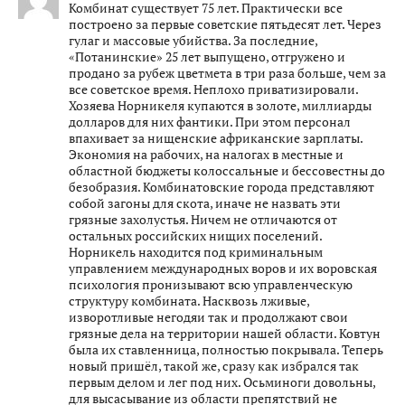
Комбинат существует 75 лет. Практически все
построено за первые советские пятьдесят лет. Через
гулаг и массовые убийства. За последние,
«Потанинские» 25 лет выпущено, отгружено и
продано за рубеж цветмета в три раза больше, чем за
все советское время. Неплохо приватизировали.
Хозяева Норникеля купаются в золоте, миллиарды
долларов для них фантики. При этом персонал
впахивает за нищенские африканские зарплаты.
Экономия на рабочих, на налогах в местные и
областной бюджеты колоссальные и бессовестны до
безобразия. Комбинатовские города представляют
собой загоны для скота, иначе не назвать эти
грязные захолустья. Ничем не отличаются от
остальных российских нищих поселений.
Норникель находится под криминальным
управлением международных воров и их воровская
психология пронизывают всю управленческую
структуру комбината. Насквозь лживые,
изворотливые негодяи так и продолжают свои
грязные дела на территории нашей области. Ковтун
была их ставленница, полностью покрывала. Теперь
новый пришёл, такой же, сразу как избрался так
первым делом и лег под них. Осьминоги довольны,
для высасывание из области препятствий не