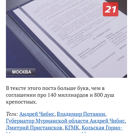
В тексте этого поста больше букв, чем в
соглашении про 140 миллиардов и 800 душ
крепостных.
Теги:
Андрей Чибис
,
Владимир Потанин
,
Губернатор Мурманской области Андрей Чибис
,
Дмитрий Пристансков
,
КГМК
,
Кольская Горно-