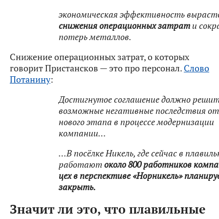
экономическая эффективность вырас
снижения операционных затрат
и сокр
потерь металлов.
Снижение операционных затрат, о которых
говорит Пристансков — это про персонал.
Слово
Потанину
:
Достигнутое соглашение должно реши
возможные негативные последствия от
нового этапа в процессе модернизации
компании…
…В посёлке Никель, где сейчас в плавиль
работают
около 800 работников комп
цех в перспективе «Норникель» планир
закрыть.
Значит ли это, что плавильные