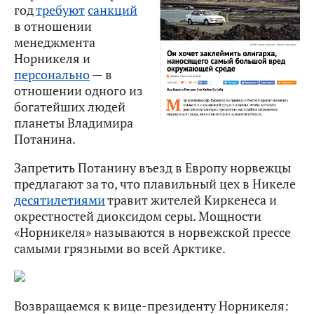
год
требуют
санкций
в отношении
менеджмента
Норникеля и
персонально
— в
отношении одного из
богатейших людей
планеты Владимира
Потанина.
Запретить Потанину въезд в Европу норвежцы
предлагают за то, что плавильный цех в Никеле
десятилетиями
травит жителей Киркенеса и
окрестностей диоксидом серы. Мощности
«Норникеля» называются в норвежской прессе
самыми грязными во всей Арктике.
Возвращаемся к вице-президенту Норникеля: