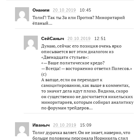
Онаним
20.10.2019
10:45
ТолиГ! Так ты За или Против? Миноритарий
ёпаный…
СейСаныч
20.10.2019
12:51
Думаю, сейчас его позиция очень ярко
описывается вот этим диалогом из
«Двенадцати стульев»:
«— Ваше политическое кредо?
— Всегда! — восторженно ответил Полесов.»
(с)
А вапще, если он переходит к
самоцитированию, как выше в комментах,
то значит дела идут плохо. Видима, скоро
он существенно не досчитается никельских
миноритариев, которым собирал аналитику
по форумам трейдеров…
Иваныч
20.10.2019
15:09
Толиг дурачка валяет. Он не знает, наверно, что
больше половины персонала Норникель слил