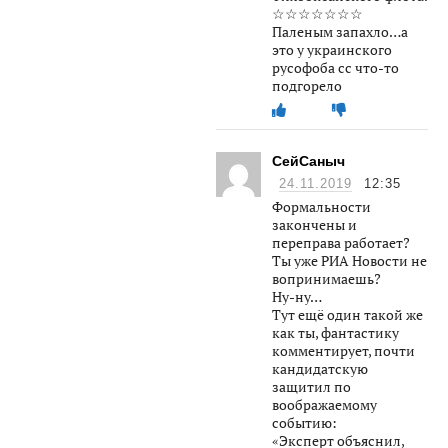
☆☆☆☆☆☆☆
Паленым запахло…а
это у украинского
русофоба сс что-то
подгорело
СейСаныч
24.11.2019
12:35
Формальности
закончены и
переправа работает?
Ты уже РИА Новости не
вопринимаешь?
Ну-ну…
Тут ещё один такой же
как ты, фантастику
комментирует, почти
кандидатскую
защитил по
воображаемому
событию:
«Эксперт объяснил,