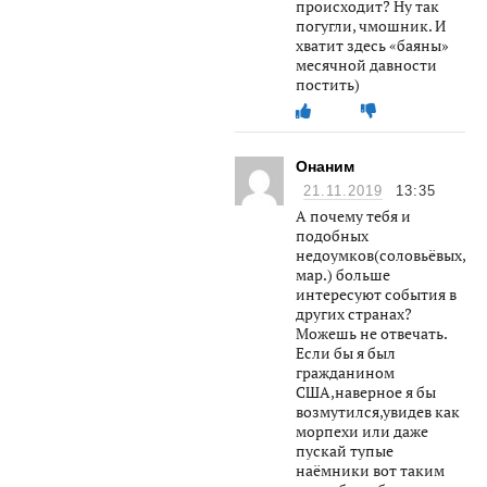
происходит? Ну так
погугли, чмошник. И
хватит здесь «баяны»
месячной давности
постить)
Онаним
21.11.2019
13:35
А почему тебя и
подобных
недоумков(соловьёвых,ск
мар.) больше
интересуют события в
других странах?
Можешь не отвечать.
Если бы я был
гражданином
США,наверное я бы
возмутился,увидев как
морпехи или даже
пускай тупые
наёмники вот таким