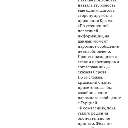
назвала эту новость
еще одним шагом в
сторону дружбы и
признания Крыма.
«По уточненной
последней
информации, на
данный момент
паромное сообщение
не возобновлено.
Процесс находится в
стадии переговоров и
согласований», —
сказала Серова.
По ее словам,
крымский бизнес
приветствовал бы
возобновление
паромного сообщение
с Турцией.
«К сожалению, пока
такого решения
окончательно не
принято. Желания