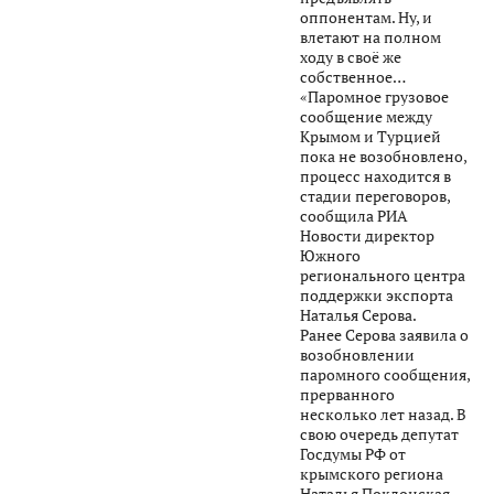
оппонентам. Ну, и
влетают на полном
ходу в своё же
собственное…
«Паромное грузовое
сообщение между
Крымом и Турцией
пока не возобновлено,
процесс находится в
стадии переговоров,
сообщила РИА
Новости директор
Южного
регионального центра
поддержки экспорта
Наталья Серова.
Ранее Серова заявила о
возобновлении
паромного сообщения,
прерванного
несколько лет назад. В
свою очередь депутат
Госдумы РФ от
крымского региона
Наталья Поклонская