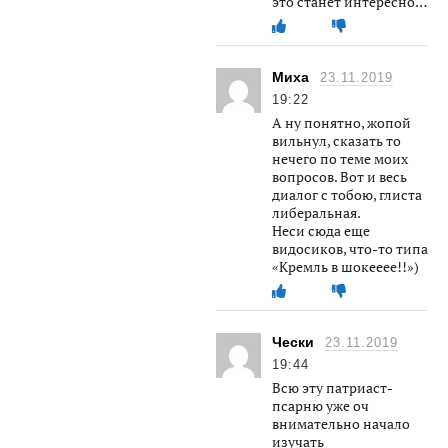
это станет интересно…
Миха
23.11.2019
19:22
А ну понятно, жопой
вильнул, сказать то
нечего по теме моих
вопросов. Вот и весь
диалог с тобою, глиста
либеральная.
Неси сюда еще
видосиков, что-то типа
«Кремль в шокееее!!»)
Чески
23.11.2019
19:44
Всю эту патриаст-
псарню уже оч
внимательно начало
изучать