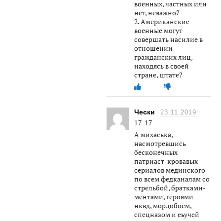
военных, частных или
нет, неважно?
2. Американские
военные могут
совершать насилие в
отношении
гражданских лиц,
находясь в своей
стране, штате?
Чески
23.11.2019
17:17
А михаська,
насмотревшись
бесконечных
патриаст-кровавых
сериалов мединского
по всем федканалам со
стрельбой, братками-
ментами, героями
нквд, мордобоем,
спецназом и еьучей