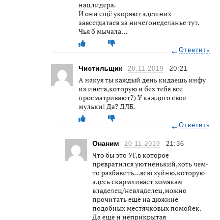
нацлидера.
И они ещё укоряют здешних
завсегдатаев за ничегонеделанье тут.
Чья б мычала…
Ответить
Чистильщик
20.11.2019
20:21
А накуя ты каждый день кидаешь инфу
из инета,которую и без тебя все
просматривают?) У каждого свои
мульки! Да? ДЛБ.
Ответить
Онаним
20.11.2019
21:36
Что бы это УГ,в которое
превратился уютненький,хоть чем-
то разбавить…всю хуйню,которую
здесь скармливает хомякам
владелец/невладелец,можно
прочитать ещё на дюжине
подобных местячковых помойек.
Да ещё и неприкрытая