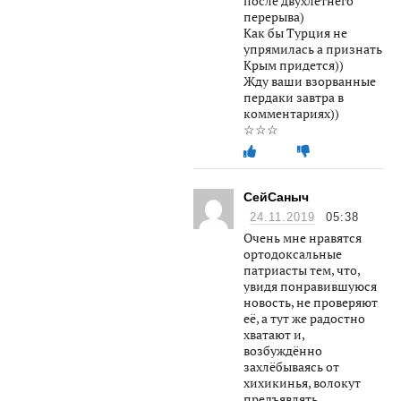
после двухлетнего
перерыва)
Как бы Турция не
упрямилась а признать
Крым придется))
Жду ваши взорванные
пердаки завтра в
комментариях))
☆☆☆
СейСаныч
24.11.2019
05:38
Очень мне нравятся
ортодоксальные
патриасты тем, что,
увидя понравившуюся
новость, не проверяют
её, а тут же радостно
хватают и,
возбуждённо
захлёбываясь от
хихикинья, волокут
предъявлять