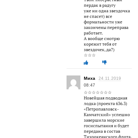
пердак в радугу
уже ни одна звездочка
не спасет) все
формальности уже
закончены переправа
работает.
А вообще смотрю
корежит тебя от
звездочек, да?)
☆☆☆
Миха
24.11.2019
08:47
☆☆☆☆☆☆☆
Новейшая подводная
лодка (проекта 636.3)
«Петропавловск-
Камчатский» успешно
завершила морские
госиспытания и будет
передана в состав
Тихоокеанского флота.