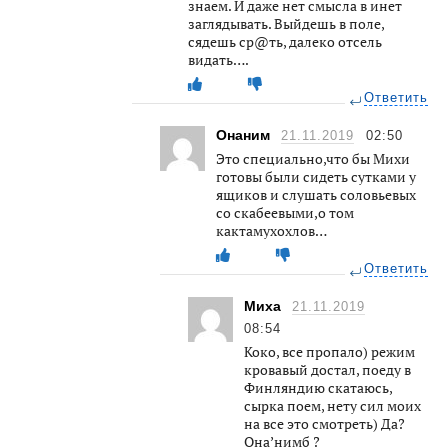
знаем. И даже нет смысла в инет
заглядывать. Выйдешь в поле,
сядешь ср@ть, далеко отсель
видать….
Ответить
Онаним
21.11.2019
02:50
Это специально,что бы Михи
готовы были сидеть сутками у
ящиков и слушать соловьевых
со скабеевыми,о том
кактамухохлов…
Ответить
Миха
21.11.2019
08:54
Коко, все пропало) режим
кровавый достал, поеду в
Финляндию скатаюсь,
сырка поем, нету сил моих
на все это смотреть) Да?
Она’нимб ?