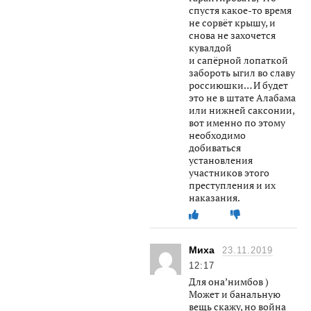
спустя какое-то время
не сорвёт крышу, и
снова не захочется
кувалдой
и сапёрной лопаткой
забороть ыгил во славу
россиюшки… И будет
это не в штате Алабама
или нижней саксонии,
вот именно по этому
необходимо
добиваться
установления
участников этого
преступления и их
наказания.
Миха
23.11.2019
12:17
Для она’нимбов )
Может и банальную
вещь скажу, но война