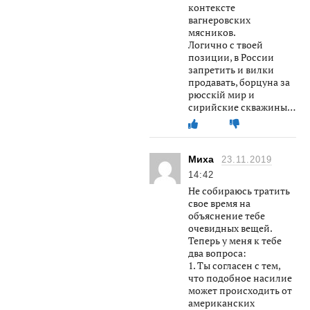
контексте
вагнеровских
мясников.
Логично с твоей
позиции, в России
запретить и вилки
продавать, борцуна за
рюсскiй мир и
сирийские скважины…
Миха
23.11.2019
14:42
Не собираюсь тратить
свое время на
объяснение тебе
очевидных вещей.
Теперь у меня к тебе
два вопроса:
1. Ты согласен с тем,
что подобное насилие
может происходить от
американских