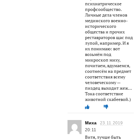
психиатрическое
профсообщество.
Личные дела членов
мединского военно-
исторического
общества и прочих
реставраторов щас под
лупой, например. И я
их понимаю: вот
возьмём под
микроскоп миху,
почитаем, вдумаемся,
соотнесём на предмет
соответствия всему
человеческому —
пиздец выходит жеж…
Тока соответствие
животной скабеевой.)
Миха
23.11.2019
20:11
Витя, лучше быть