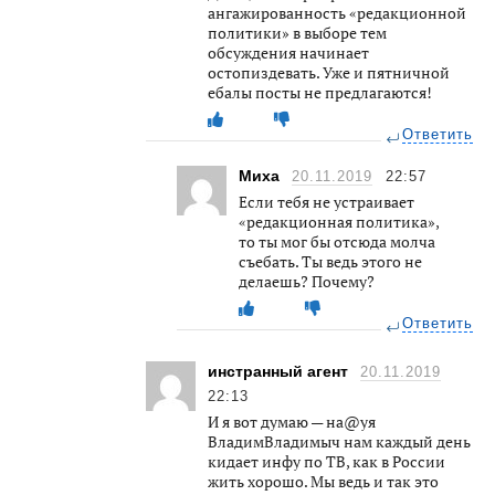
ангажированность «редакционной
политики» в выборе тем
обсуждения начинает
остопиздевать. Уже и пятничной
ебалы посты не предлагаются!
Ответить
Миха
20.11.2019
22:57
Если тебя не устраивает
«редакционная политика»,
то ты мог бы отсюда молча
съебать. Ты ведь этого не
делаешь? Почему?
Ответить
инстранный агент
20.11.2019
22:13
И я вот думаю — на@уя
ВладимВладимыч нам каждый день
кидает инфу по ТВ, как в России
жить хорошо. Мы ведь и так это