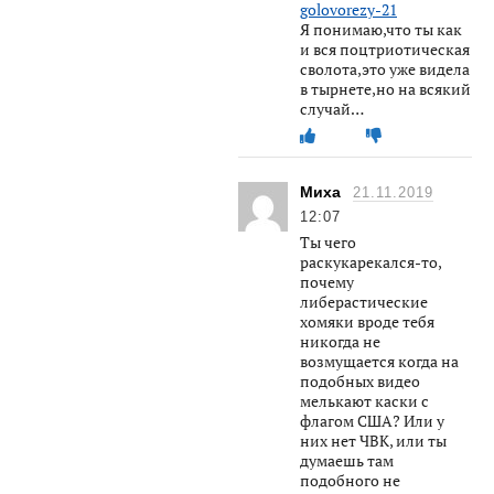
golovorezy-21
Я понимаю,что ты как
и вся поцтриотическая
сволота,это уже видела
в тырнете,но на всякий
случай…
Миха
21.11.2019
12:07
Ты чего
раскукарекался-то,
почему
либерастические
хомяки вроде тебя
никогда не
возмущается когда на
подобных видео
мелькают каски с
флагом США? Или у
них нет ЧВК, или ты
думаешь там
подобного не