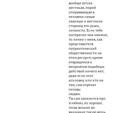
вообще штука
жестокая, порой
открывающая в
человеке самые
ужасные и жестокие
стороны его души,
личности. Если тебе
интересно мое мнение,
то лично у меня, как
представителя
патриотической
общественности на
этом ресурсе) кроме
отвращения и
неприятия подобных
действий ничего нет,
даже если этот
игиловец или кто он
там, сам отрезал
головы
людям.
Ты сам заикнулся про
Алабаму, ну хорошо,
тогда возьми во
внимание такую вещь,