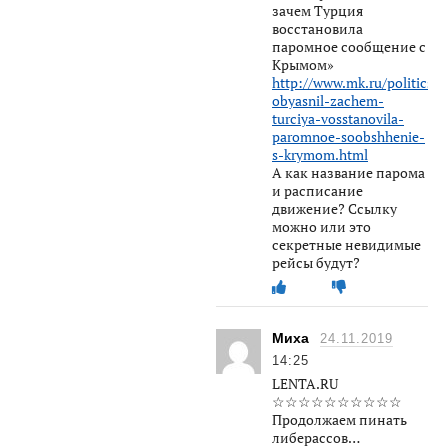
зачем Турция
восстановила
паромное сообщение с
Крымом»
http://www.mk.ru/politics/2
obyasnil-zachem-
turciya-vosstanovila-
paromnoe-soobshhenie-
s-krymom.html
А как название парома
и расписание
движение? Ссылку
можно или это
секретные невидимые
рейсы будут?
Миха
24.11.2019
14:25
LENTA.RU
☆☆☆☆☆☆☆☆☆☆
Продолжаем пинать
либерассов…