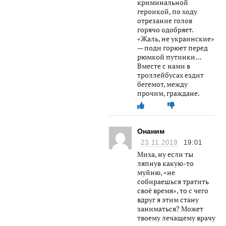
криминальной
героикой, по ходу
отрезание голов
горячо одобряет.
«Жаль, не украинские»
— поди горюет перед
рюмкой путинки…
Вместе с нами в
троллейбусах ездит
бегемот, между
прочим, граждане.
Онаним
23.11.2019
19:01
Миха, ну если ты
ляпнув какую-то
муйню, «не
собираешься тратить
своё время», то с чего
вдруг я этим стану
заниматься? Может
твоему лечащему врачу