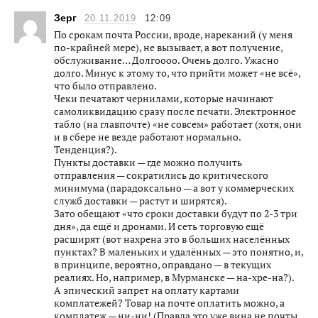
Зерг
20.11.2019
12:09
По срокам почта России, вроде, нареканий (у меня
по-крайней мере), не вызывает, а вот получение,
обслуживание… Долгоооо. Очень долго. Ужасно
долго. Минус к этому то, что прийти может «не всё»,
что было отправлено.
Чеки печатают чернилами, которые начинают
самоликвидацию сразу после печати. Электронное
табло (на главпочте) «не совсем» работает (хотя, они
и в сбере не везде работают нормально.
Тенденция?).
Пункты доставки — где можно получить
отправления — сократились до критического
минимума (парадоксально — а вот у коммерческих
служб доставки — растут и ширятся).
Зато обещают «что сроки доставки будут по 2-3 три
дня», да ещё и дронами. И сеть торговую ещё
расширят (вот нахрена это в больших населённых
пунктах? В маленьких и удалённых — это понятно, и,
в принципе, вероятно, оправдано — в текущих
реалиях. Но, например, в Мурманске — на-хре-на?).
А эпический запрет на оплату картами
комплатежей? Товар на почте оплатить можно, а
комплатеж — ни-ни! (Правда это уже вина не почты,