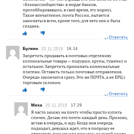
«бэзныссообщества» в морде банков,
пролоббировавших, в своё время, эту норму).
Такое впечатление, почта России, пытается
заниматься всем, кроме того, для чего она и была
создана.
Ответить
Булкин
20.11.2019
16:14
Запретить продавать в почтовых отделениях
колониальные товары — подушки, крупы, тушенку и
остальное. Запретить принимать коммунальные
платежи. Оставить только почтовые отправления.
Очереди закончатся сразу. Это же ПОЧТА, а не ЕРЦ с
торговым уклоном.
Ответить
Миха
20.11.2019
17:29
Я часто захожу на почту чтобы просто купить
спичек. Делаю это почти каждый день. Прихожу,
встаю в очередь, и жду. Когда моя очередь
подходит, девушка ждет, что я попрошу ее
отправить письмо или посылку, на худой конец