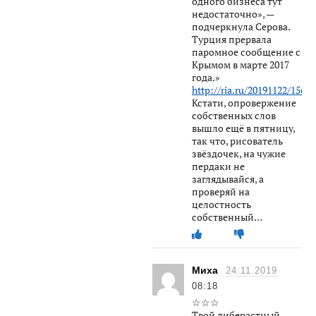
одного бизнеса тут
недостаточно», —
подчеркнула Серова.
Турция прервала
паромное сообщение с
Крымом в марте 2017
года.»
http://ria.ru/20191122/1561
Кстати, опровержение
собственных слов
вышло ещё в пятницу,
так что, рисователь
звёздочек, на чужие
пердаки не
заглядывайся, а
проверяй на
целостность
собственный…
Миха
24.11.2019
08:18
☆☆☆
Твой либерастный