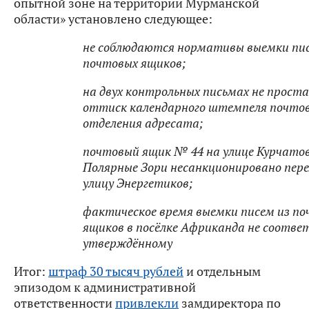
опытной зоне на территории Мурманской
области» установлено
следующее:
не соблюдаются нормативы выемки пис
почтовых ящиков;
на двух контрольных письмах не прост
оттиск календарного штемпеля почтов
отделения адресата;
почтовый ящик № 44 на улице Курчатов
Полярные Зори несанкционировано пер
улицу Энергетиков;
фактическое время выемки писем из п
ящиков в посёлке Африканда не соотв
утверждённому
Итог:
штраф 30 тысяч рублей
и отдельным
эпизодом к административной
ответственности
привлекли
замдиректора по