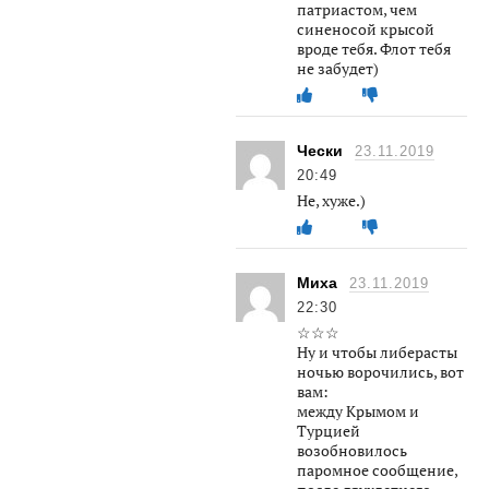
патриастом, чем
синеносой крысой
вроде тебя. Флот тебя
не забудет)
Чески
23.11.2019
20:49
Не, хуже.)
Миха
23.11.2019
22:30
☆☆☆
Ну и чтобы либерасты
ночью ворочились, вот
вам:
между Крымом и
Турцией
возобновилось
паромное сообщение,