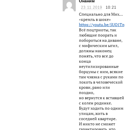
Онаним
23.11.2019
10:21
Специально для Мих…
«кремль в шоке»
https://youtu.be/5UO1TmQ
Всё поцтриоты, так
любящие поорать и
побороться на диване,
с мифическим ыгил,
должны наконец
понять, что все до
конца
неутилизированные
борцуны с ним, всякие
там чэвэка с руками по
локоть в человеческой
крови, рано или
поздно,
но вернутся к вставшей
с колен родинке.
Будут ходить по одним
улицам, жить в
соседней квартире.
И никто не сможет
гарантировать, что