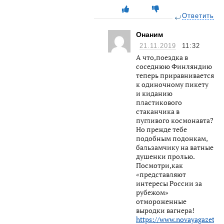
Ответить
Онаним
21.11.2019
11:32
А что,поездка в
соседнюю Финляндию
теперь приравнивается
к одиночному пикету
и киданию
пластикового
стаканчика в
пугливого космонавта?
Но прежде тебе
подобным подонкам,
бальзамчику на ватные
душенки пролью.
Посмотри,как
«представляют
интересы России за
рубежом»
отмороженные
выродки вагнера!
https://www.novayagazeta.ru