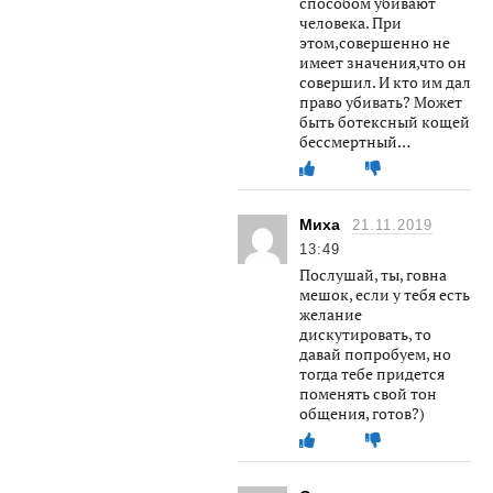
способом убивают
человека. При
этом,совершенно не
имеет значения,что он
совершил. И кто им дал
право убивать? Может
быть ботексный кощей
бессмертный…
Миха
21.11.2019
13:49
Послушай, ты, говна
мешок, если у тебя есть
желание
дискутировать, то
давай попробуем, но
тогда тебе придется
поменять свой тон
общения, готов?)