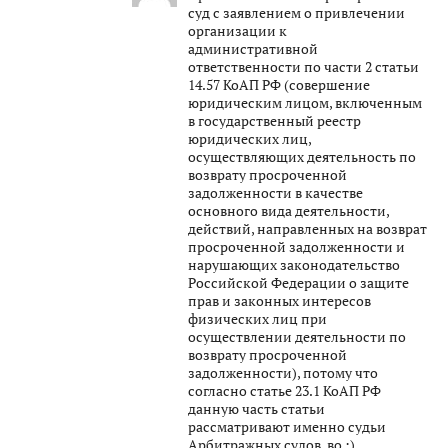
суд с заявлением о привлечении
организации к
административной
ответственности по части 2 статьи
14.57 КоАП РФ (совершение
юридическим лицом, включенным
в государственный реестр
юридических лиц,
осуществляющих деятельность по
возврату просроченной
задолженности в качестве
основного вида деятельности,
действий, направленных на возврат
просроченной задолженности и
нарушающих законодательство
Российской Федерации о защите
прав и законных интересов
физических лиц при
осуществлении деятельности по
возврату просроченной
задолженности), потому что
согласно статье 23.1 КоАП РФ
данную часть статьи
рассматривают именно судьи
Арбитражных судов, во :)