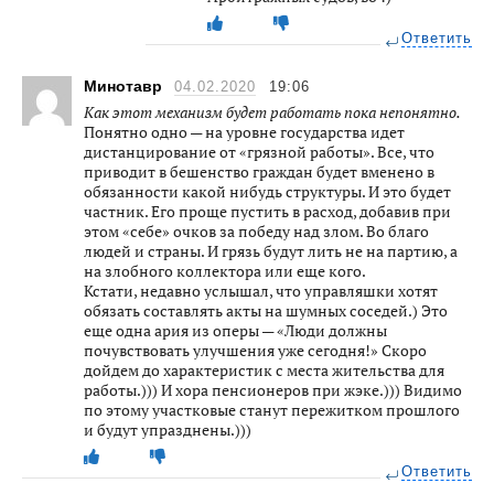
Ответить
Минотавр
04.02.2020
19:06
Как этот механизм будет работать пока непонятно.
Понятно одно — на уровне государства идет
дистанцирование от «грязной работы». Все, что
приводит в бешенство граждан будет вменено в
обязанности какой нибудь структуры. И это будет
частник. Его проще пустить в расход, добавив при
этом «себе» очков за победу над злом. Во благо
людей и страны. И грязь будут лить не на партию, а
на злобного коллектора или еще кого.
Кстати, недавно услышал, что управляшки хотят
обязать составлять акты на шумных соседей.) Это
еще одна ария из оперы — «Люди должны
почувствовать улучшения уже сегодня!» Скоро
дойдем до характеристик с места жительства для
работы.))) И хора пенсионеров при жэке.))) Видимо
по этому участковые станут пережитком прошлого
и будут упразднены.)))
Ответить