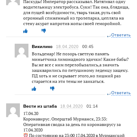
Паскуды! Император рассказывал. Натягивал одну
водительницу электробуса. Суки! Так она, блядища,
для пущей возбудимости, тварь такая, руль свой
огромный спиженный из тролепарка, цепляла на
стену акурат напротив жопы своей геморойной.
Ответить
Викиликс
18.04.2020
00:45
Вольдемар! Не позорь светлую память
миньетчика лимонадного эдички! Какие бабы?
Вы же все с ним перелобызались,а значить
зашкварились по петушиному леденцу защеку.
ПД хоть и не скрывает этого,но лишний раз
старается на эти темы не заикаться.
Ответить
Вести из штаба
18.04.2020
01:14
17.04.20
Коронавирус. Оперштаб Мурманск, 23:33:
Оперативная сводка за день по коронавирусу за
17.04.2020
По состоянию на 23:00 17.04.2020 в Мурманской