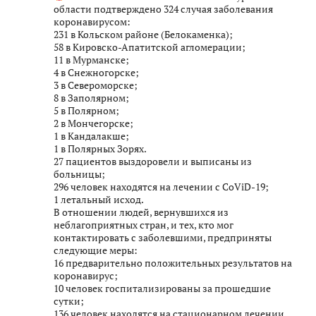
области подтверждено 324 случая заболевания
коронавирусом:
231 в Кольском районе (Белокаменка);
58 в Кировско-Апатитской агломерации;
11 в Мурманске;
4 в Снежногорске;
3 в Североморске;
8 в Заполярном;
5 в Полярном;
2 в Мончегорске;
1 в Кандалакше;
1 в Полярных Зорях.
27 пациентов выздоровели и выписаны из
больницы;
296 человек находятся на лечении с CoViD-19;
1 летальный исход.
В отношении людей, вернувшихся из
неблагоприятных стран, и тех, кто мог
контактировать с заболевшими, предприняты
следующие меры:
16 предварительно положительных результатов на
коронавирус;
10 человек госпитализированы за прошедшие
сутки;
136 человек находятся на стационарном лечении