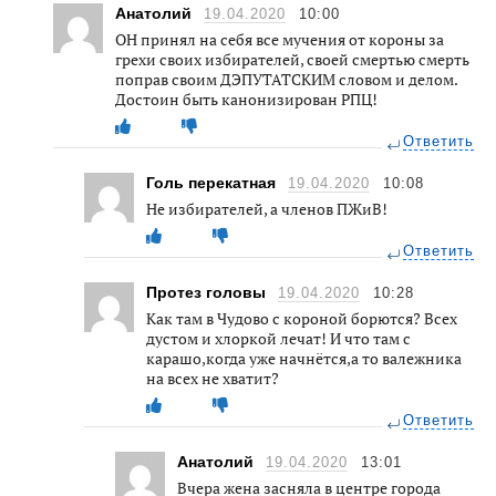
Анатолий
19.04.2020
10:00
ОН принял на себя все мучения от короны за
грехи своих избирателей, своей смертью смерть
поправ своим ДЭПУТАТСКИМ словом и делом.
Достоин быть канонизирован РПЦ!
Ответить
Голь перекатная
19.04.2020
10:08
Не избирателей, а членов ПЖиВ!
Ответить
Протез головы
19.04.2020
10:28
Как там в Чудово с короной борются? Всех
дустом и хлоркой лечат! И что там с
карашо,когда уже начнётся,а то валежника
на всех не хватит?
Ответить
Анатолий
19.04.2020
13:01
Вчера жена засняла в центре города