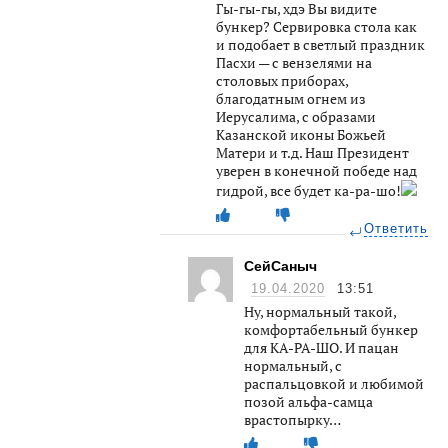
Гы-гы-гы, хдэ Вы видите
бункер? Сервировка стола как
и подобает в светлый праздник
Пасхи — с вензелями на
столовых приборах,
благодатным огнем из
Иерусалима, с образами
Казанской иконы Божьей
Матери и т.д. Наш Президент
уверен в конечной победе над
гидрой, все будет ка-ра-шо!
Ответить
СейСаныч
19.04.2020
13:51
Ну, нормальный такой,
комфортабельный бункер
для КА-РА-ШО. И пацан
нормальный, с
распальцовкой и любимой
позой альфа-самца
врастопырку…