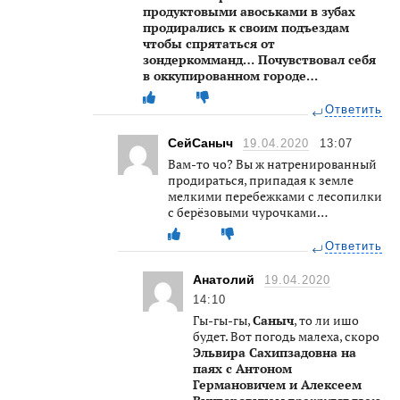
продуктовыми авоськами в зубах
продирались к своим подъездам
чтобы спрятаться от
зондеркомманд… Почувствовал себя
в оккупированном городе…
Ответить
СейСаныч
19.04.2020
13:07
Вам-то чо? Вы ж натренированный
продираться, припадая к земле
мелкими перебежками с лесопилки
с берёзовыми чурочками…
Ответить
Анатолий
19.04.2020
14:10
Гы-гы-гы,
Саныч
, то ли ишо
будет. Вот погодь малеха, скоро
Эльвира Сахипзадовна на
паях с Антоном
Германовичем и Алексеем