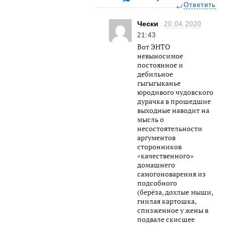
Ответить
Чески
20.04.2020
21:43
Вот ЭНТО
невыносимое
постоянное и
дебильное
гыгыгыканье
юродивого чудовского
дурачка в прошедшие
выходные наводит на
мысль о
несостоятельности
аргументов
сторонников
«качественного»
домашнего
самогоноварения из
подсобного
(берёза, дохлые мыши,
гнилая картошка,
спизженное у жены в
подвале скисшее