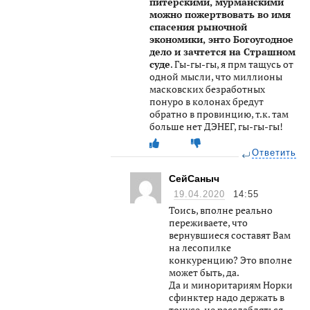
питерскими, мурманскими
можно пожертвовать во имя
спасения рыночной
экономики, энто Богоугодное
дело и зачтется на Страшном
суде
. Гы-гы-гы, я прм тащусь от
одной мысли, что миллионы
масковских безработных
понуро в колонах бредут
обратно в провинцию, т.к. там
больше нет ДЭНЕГ, гы-гы-гы!
Ответить
СейСаныч
19.04.2020
14:55
Тоись, вполне реально
переживаете, что
вернувшиеся составят Вам
на лесопилке
конкуренцию? Это вполне
может быть, да.
Да и миноритариям Норки
сфинктер надо держать в
тонусе, не расслабляться.