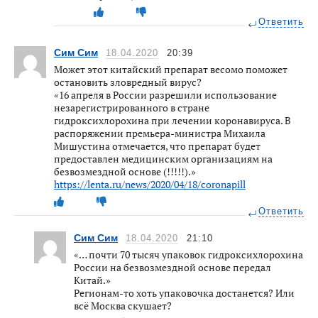
Ответить
Сим Сим
18.04.2020
20:39
Может этот китайский препарат весомо поможет
остановить зловредный вирус?
«16 апреля в России разрешили использование
незарегистрированного в стране
гидроксихлорохина при лечении коронавируса. В
распоряжении премьера-министра Михаила
Мишустина отмечается, что препарат будет
предоставлен медицинским организациям на
безвозмездной основе (!!!!!).»
https://lenta.ru/news/2020/04/18/coronapill
Ответить
Сим Сим
18.04.2020
21:10
«… почти 70 тысяч упаковок гидроксихлорохина
России на безвозмездной основе передал
Китай.»
Регионам-то хоть упаковочка достанется? Или
всё Москва скушает?