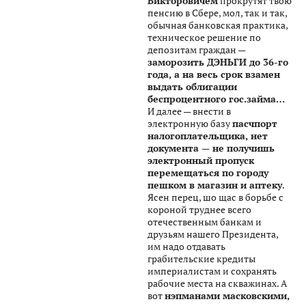
Викторовичем
прокрутят твою
пенсию в Сбере, мол, так и так,
обычная банковская практика,
техническое решение по
депозитам граждан —
заморозить ДЭНЬГИ до 36-го
года, а на весь срок взамен
выдать облигации
беспроцентного гос.займа…
И далее — внести в
электронную базу
пасчпорт
налогоплательщика, нет
документа — не получишь
электронный пропуск
перемещаться по городу
пешком в магазин и аптеку
.
Ясен перец, шо щас в борьбе с
короной труднее всего
отечественным банкам и
друзьям нашего Президента,
им надо отдавать
грабительские кредиты
империалистам и сохранять
рабочие места на скважинах. А
вот
нэпманами масковскими,