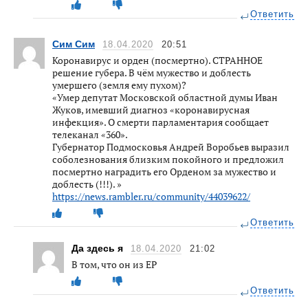
Ответить
Сим Сим
18.04.2020
20:51
Коронавирус и орден (посмертно). СТРАННОЕ
решение губера. В чём мужество и доблесть
умершего (земля ему пухом)?
«Умер депутат Московской областной думы Иван
Жуков, имевший диагноз «коронавирусная
инфекция». О смерти парламентария сообщает
телеканал «360».
Губернатор Подмосковья Андрей Воробьев выразил
соболезнования близким покойного и предложил
посмертно наградить его Орденом за мужество и
доблесть (!!!). »
https://news.rambler.ru/community/44039622/
Ответить
Да здесь я
18.04.2020
21:02
В том, что он из ЕР
Ответить