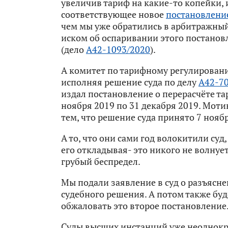
увеличив тариф на какие-то копейки, 
соответствующее новое
постановлени
чем мы уже обратились в арбитражный 
иском об оспаривании этого постанов
(дело
А42-1093/2020
).
А комитет по тарифному регулирован
исполняя решение суда по делу
А42-70
издал постановление о перерасчёте та
ноября 2019 по 31 декабря 2019. Моти
тем, что решение суда принято 7 нояб
А то, что они сами год волокитили суд
его откладывая- это никого не волнует
грубый беспредел.
Мы подали заявление в суд о разъясн
судебного решения. А потом также бу
обжаловать это второе постановление
Суды высших инстанций уже неоднок