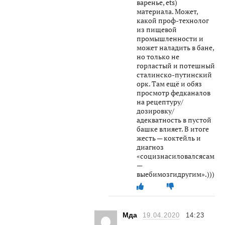
варенье, ets)
материала. Может,
какой проф-технолог
из пищевой
промышленности и
может наладить в бане,
но только не
горластый и потешный
сталинско-путинский
орк. Там ещё и обяз
просмотр федканалов
на рецептуру/
дозировку/
адекватность в пустой
башке влияет. В итоге
жесть — коктейль и
диагноз
«социзнасиловалсясам
—
выебимозгидругим».)))
Мда
19.04.2020
14:23