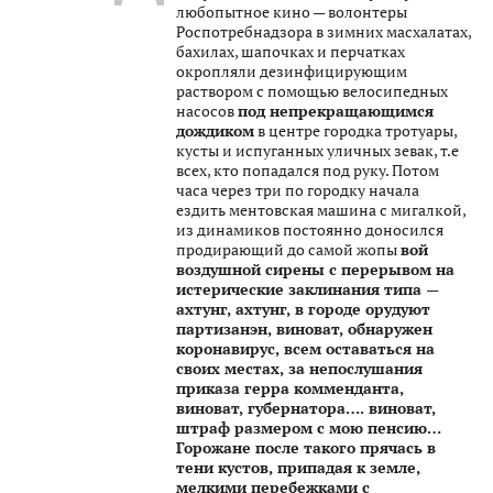
любопытное кино — волонтеры
Роспотребнадзора в зимних масхалатах,
бахилах, шапочках и перчатках
окропляли дезинфицирующим
раствором с помощью велосипедных
насосов
под непрекращающимся
дождиком
в центре городка тротуары,
кусты и испуганных уличных зевак, т.е
всех, кто попадался под руку. Потом
часа через три по городку начала
ездить ментовская машина с мигалкой,
из динамиков постоянно доносился
продирающий до самой жопы
вой
воздушной сирены с перерывом на
истерические заклинания типа —
ахтунг, ахтунг, в городе орудуют
партизанэн, виноват, обнаружен
коронавирус, всем оставаться на
своих местах, за непослушания
приказа герра комменданта,
виноват, губернатора…. виноват,
штраф размером с мою пенсию…
Горожане после такого прячась в
тени кустов, припадая к земле,
мелкими перебежками с