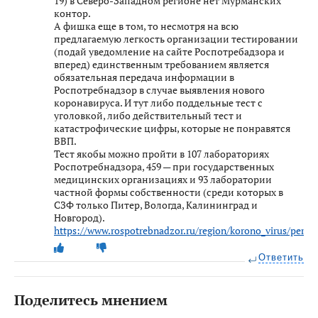
19) в Северо-Западном регионе нет Мурманских
контор.
А фишка еще в том, то несмотря на всю
предлагаемую легкость организации тестировании
(подай уведомление на сайте Роспотребадзора и
вперед) единственным требованием является
обязательная передача информации в
Роспотребнадзор в случае выявления нового
коронавируса. И тут либо поддельные тест с
уголовкой, либо действительный тест и
катастрофические цифры, которые не понравятся
ВВП.
Тест якобы можно пройти в 107 лабораториях
Роспотребнадзора, 459 — при государственных
медицинских организациях и 93 лаборатории
частной формы собственности (среди которых в
СЗФ только Питер, Вологда, Калининград и
Новгород).
https://www.rospotrebnadzor.ru/region/korono_virus/perec
Ответить
Поделитесь мнением