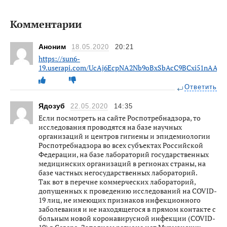
Комментарии
Аноним
18.05.2020
20:21
https://sun6-
19.userapi.com/UcAj6EcpNA2Nb9oBxSbAcC9BCxi51nAA2n7
Ответить
Ядозуб
22.05.2020
14:35
Если посмотреть на сайте Роспотребнадзора, то
исследования проводятся на базе научных
организаций и центров гигиены и эпидемиологии
Роспотребнадзора во всех субъектах Российской
Федерации, на базе лабораторий государственных
медицинских организаций в регионах страны, на
базе частных негосударственных лабораторий.
Так вот в перечне коммерческих лабораторий,
допущенных к проведению исследований на COVID-
19 лиц, не имеющих признаков инфекционного
заболевания и не находящегося в прямом контакте с
больным новой коронавирусной инфекции (COVID-