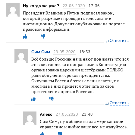
Ну когда же уже?
23.05.2020
17:36
Президент Владимир Путин подписал закон,
который разрешает проводить голосование
дистанционно. Документ опубликован на портале
правовой информации.
Ответить
Сим Сим
23.05.2020
18:53
Всё больше Россиян начинают понимать что вся
эта свистопляска с поправками в Конституцию
организована царскими шестёрками ТОЛЬКО
ради обнуления сроков президентства.
Оккупанты России боятся смены власти, т.к.
многим из них придётся отвечать за свои
преступления против Россиян.
Ответить
Алекс
27.05.2020
23:48
Сим Сим , ну в общем вы за американское
управление и чибис ваше все. не жалуйтесь.