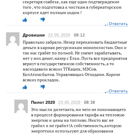
секретаря совбеза , как еще одно подтверждение
того , что подготовка к чисткам в губернаторском
корпусе идет полным ходом !
Ответить
Дровишки
22.05.2020
08:12
Правильно забрали. Нехер перекачивать бюджетные
деньги в карман ресурсникам монополистам. Они и
так нас грабят по полной. Не умеют зарабатывать,
нет у них денег, нахер с Ёлки. Пусть все предприятия
вернут в государственную собственность, а то
насоздавали всяких ТГКашек, МЭСов.
КолАтомсбытов. Управляющих Отходами. Короче
всяких прокладок.
Ответить
Пилот 2020
23.05.2020
08:38
Это мысли дилетанта, ни чего не понимающего
в процессе формирования тарифа на тепловую
энергию и цены на топливо. Никто вас не
грабил и не грабит!А собственность,которую
энергетики используют для образования