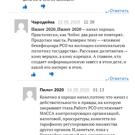
Ответить
Чародейка
23.05.2020
11:38
Пилот 2020
,
Пилот 2020
— начал хорошо.
Практически, как Чибис два раза не повторял.
Продолжи мысль. Разверни тему — «влияние
бенефициара РСО на жилищно коммунальную
политику государства». Расскажи дилетантам —
кому вершки, а кому корешки. А главное, кто
создает информационную завесу в этом деле, и
какой его интерес в этом.
Ответить
Пилот 2020
24.05.2020
01:13
Конечно я хорошо начал,потому что начал с
действительности и правды, на которую
закрывают глаза.Работу РСО отслеживает
МАССА контролирующих организаций,
налоговой, прокуратуры, комитета по
тарифному регулированию множества
других органов. И,заметьте, пока у
Чародейки круглый год качественная