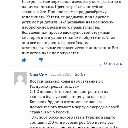
Наверняка ещё адресочки имеются у кого разжиться
наличманчиком. Прячьте ребята, поглубже
закапывайте. Пришло время продразвёрстку
вспоминать. Кстати, ее родимую, при царском
режиме придумали, а «Чрезвычайная комиссия»
изобретение Временного правительства.
Большевички просто вдохнули свой безумный
кислород в эти удивительные изобретения. А так
они все наши родные, российские,
великодержавные управленческие инновации. Без
них чето никак не получается.
Ответить
Сим Сим
21.05.2020
20:57
Все гениальные ходы царя связанные с
Газпромо трещат по швам.
СП-2 подвис. Его конечно достроят, но на
сколько буржуи собьют цену на наш газ.
Корешок Эрдоган в отличие от нашего
несменяемого думает в первую очередь о своей
стране, а не о России.
«Экспорт российского газа в Турцию в марте
составил 210 млн кубометров. Это в семь раз
меньше по сравнению с тем же периодом 2019