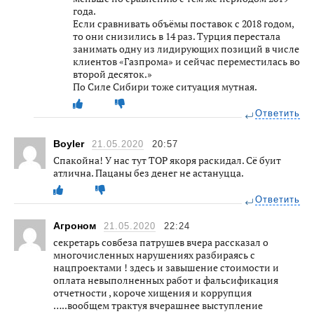
года.
Если сравнивать объёмы поставок с 2018 годом,
то они снизились в 14 раз. Турция перестала
занимать одну из лидирующих позиций в числе
клиентов «Газпрома» и сейчас переместилась во
второй десяток.»
По Силе Сибири тоже ситуация мутная.
Ответить
Boyler
21.05.2020
20:57
Спакойна! У нас тут ТОР якоря раскидал. Сё буит
атлична. Пацаны без денег не астануцца.
Ответить
Агроном
21.05.2020
22:24
секретарь совбеза патрушев вчера рассказал о
многочисленных нарушениях разбираясь с
нацпроектами ! здесь и завышение стоимости и
оплата невыполненных работ и фальсификация
отчетности , короче хищения и коррупция
…..вообщем трактуя вчерашнее выступление