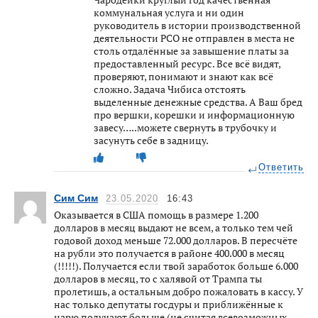
коммунальная услуга и ни один
руководитель в истории производственной
деятельности РСО не отправлен в места не
столь отдалённые за завышение платы за
предоставленный ресурс. Все всё видят,
проверяют, понимают и знают как всё
сложно. Задача Чибиса отстоять
выделенные денежные средства. А Ваш бред
про вершки, корешки и информационную
завесу…..можете свернуть в трубочку и
засунуть себе в задницу.
Ответить
Сим Сим
23.05.2020
16:43
Оказывается в США помощь в размере 1.200
долларов в месяц выдают не всем, а только тем чей
годовой доход меньше 72.000 долларов. В пересчёте
на рубли это получается в районе 400.000 в месяц
(!!!!!). Получается если твой заработок больше 6.000
долларов в месяц, то с халявой от Трампа ты
пролетишь, а остальным добро пожаловать в кассу. У
нас только депутаты госдуры и приближённые к
царю получают больше (не считая всевозможных