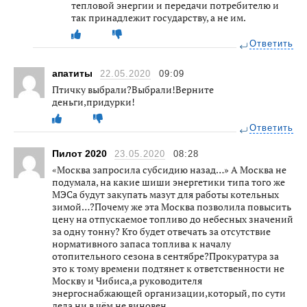
тепловой энергии и передачи потребителю и
так принадлежит государству, а не им.
Ответить
апатиты
22.05.2020
09:09
Птичку выбрали?Выбрали!Верните
деньги,придурки!
Ответить
Пилот 2020
23.05.2020
08:28
«Москва запросила субсидию назад…» А Москва не
подумала, на какие шиши энергетики типа того же
МЭСа будут закупать мазут для работы котельных
зимой…?Почему же эта Москва позволила повысить
цену на отпускаемое топливо до небесных значений
за одну тонну? Кто будет отвечать за отсутствие
нормативного запаса топлива к началу
отопительного сезона в сентябре?Прокуратура за
это к тому времени подтянет к ответственности не
Москву и Чибиса,а руководителя
энергоснабжающей организации,который, по сути
дела ни в чём не виновен.