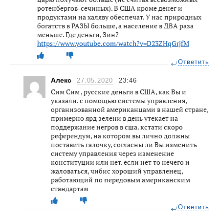
ротенбергов-сечиных). В США кроме денег и
продуктами на халяву обеспечат. У нас природных
богатств в РАЗЫ больше, а население в ДВА раза
меньше. Где деньги, Зин?
https://www.youtube.com/watch?v=D23ZHqGrjfM
Ответить
Алекс
27.05.2020
23:46
Сим Сим , русские деньги в США, как Вы и
указали. с помощью системы управления,
организованной американцами в нашей стране,
примерно ярд зелени в день утекает на
поддержание негров в сша. кстати скоро
референдум, на котором вы лично должны
поставить галочку, согласны ли Вы изменить
систему управления через изменение
конституции или нет. если нет то нечего и
жаловаться, чибис хороший управленец,
работающий по передовым американским
стандартам
Ответить