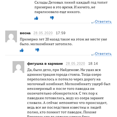
Склады Деловых линий каждый год топит
примерно в это время. И ничего, не
парализовало еще никого.
Ответить
весна
28.05.2020
17:59
Примерно лет 20 назад такое на этом же месте уже
было. молкомбинат затопило.
Ответить
фигушка в кармане
28.05.2020
18:14
Да, было дело, при Найденове. На ушах вся
администрация города стояла. Тогда озеро
переполнилось и потекло через дорогу на
молочный комбинат. Молкомбинату ущерб был
неизмеримый и после того паводка он
окончательно обонкротился. С тех пор к
паводкам готовились, воду из озера заранее
сливали. А сейчас непонятно что происходит,
ведь все же последствия известны и людей
полно, кто помнит тот паводок. Похоже
Евроросу кто то спецом сделал бяку.