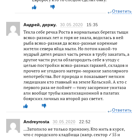
Ответить
Андрей, держу.
30.05.2020
15:35
Текла себе речка Роста в нормальных берегах тыщи
всяко-разных лет и горя не знала, водилась в ней
рыба всяко-разная да всяко-разные коренные
жители севера яйца мыли. Но потом какой-то
мудрый дятел решил часть речки в трубу закатать, а
другие части русла облагородить себе в угоду с
целью постройки всяко-разных гаражей, складов и
прочего не угодного матери-моржихе заполярного
непотребства. Вот природа и показывает мелким
людишкам кто главный на земле Кольской. А кто с
первого раза не поймёт — тому засорение унитаза
али вообще трубы канализационной в палатах
боярских личных на второй раз светит.
Ответить
Andreyrosta
30.05.2020
22:52
…Затопило не только промзону. Кто нить в курсе,
что с городского кладбища (напр. сектор ✓55 и