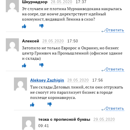
Шкурнадзор
28.05.2020
17:37
Эт случаем не плотина Мурманводокана накрылась
на озере, где нонче директрствует идейный
коммунист, видавший Ленина в сизо?
Ответить
Алексей
28.05.2020
17:50
Затопило не только Евророс и Окраину, но бизнес
центр Гринвич на Промышленной (офисное здание
и склады)
Ответить
Aleksey Zazhigin
28.05.2020
17:56
Там склады Деловых линий, если они отгружать
не смогут это параллизует бизнес в городе
похлеще коронавируса.
Ответить
тезка с прописной буквы
29.05.2020
09:41