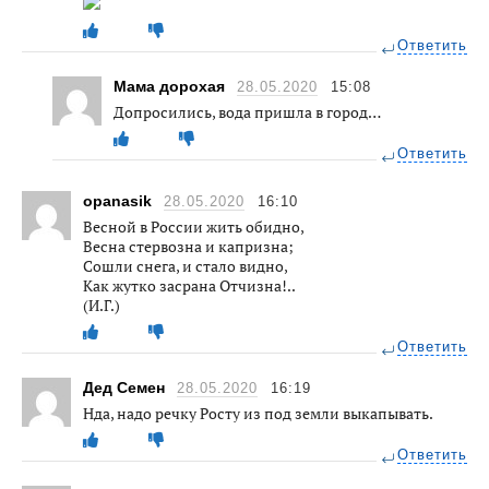
Ответить
Мама дорохая
28.05.2020
15:08
Допросились, вода пришла в город…
Ответить
opanasik
28.05.2020
16:10
Весной в России жить обидно,
Весна стервозна и капризна;
Сошли снега, и стало видно,
Как жутко засрана Отчизна!..
(И.Г.)
Ответить
Дед Семен
28.05.2020
16:19
Нда, надо речку Росту из под земли выкапывать.
Ответить