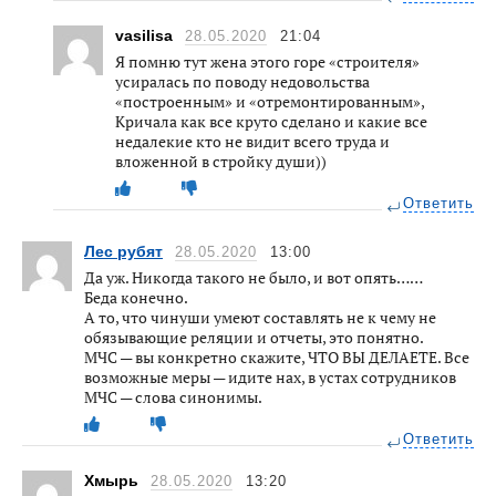
vasilisa
28.05.2020
21:04
Я помню тут жена этого горе «строителя»
усиралась по поводу недовольства
«построенным» и «отремонтированным»,
Кричала как все круто сделано и какие все
недалекие кто не видит всего труда и
вложенной в стройку души))
Ответить
Лес рубят
28.05.2020
13:00
Да уж. Никогда такого не было, и вот опять……
Беда конечно.
А то, что чинуши умеют составлять не к чему не
обязывающие реляции и отчеты, это понятно.
МЧС — вы конкретно скажите, ЧТО ВЫ ДЕЛАЕТЕ. Все
возможные меры — идите нах, в устах сотрудников
МЧС — слова синонимы.
Ответить
Хмырь
28.05.2020
13:20