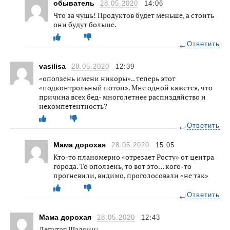
обыватель
28.05.2020
14:06
Что за чушь! Продуктов будет меньше, а стоить
они будут больше.
Ответить
vasilisa
28.05.2020
12:39
«оползень имени никоры».. теперь этот
«подконтрольный потоп». Мне одной кажется, что
причина всех бед- многолетнее распиздяйство и
некомпетентность?
Ответить
Мама дорохая
28.05.2020
15:05
Кто-то планомерно «отрезает Росту» от центра
города. То оползень, то вот это… кого-то
прогневили, видимо, проголосовали «не так»
Ответить
Мама дорохая
28.05.2020
12:43
Депутат Шадрин: