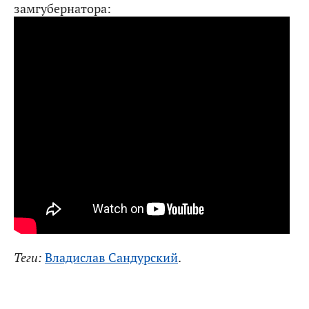
замгубернатора:
Теги:
Владислав Сандурский
.