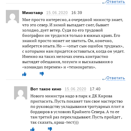
Ответить
Минотавр
15.06.2020
16:39
Мне просто интересно, а очередной министр знает,
что это север. И зимой выпадает снег, бывает
холодно, дует ветер. Судя по его трудовой
биографии он трудился только в южных краях. Его
знаний просто может не хватить. Он, конечно,
наберется опыта. Но — «опыт сын ошибок трудных»,
с которыми нам придется оставаться, когда он уедет.
Именно на таких мелочах очень контрастно
выглядят обещания, лозунги и высказывания о
«командах перемен» и «технократах».
Ответить
Вот такое кино
15.06.2020
17:40
Нового министра надо в парк к ДК Кирова
пригласить. Пусть покажет там свое мастерство
по руководству укладывания тротуарных плит и
бордюров в условиях Крайнего Севера. А то ее
там третий раз перекладывают. Пусть пройдет ,
так сказать, краш-тест)))