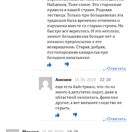
Найденов. Тоже самое. Это старинные
правила в нашей стране. Родовая
лествица. Только при большевиках эта
традиция была временно отменена и
порушена вместе со старым строем. Но
быстро все вернулось. И это неплохо,
значит большевизма больше нет и
никаких предпосылок к его
возвращению. Старая, добрая,
пустопорожняя камарилья при
большом начальнике.
Ответить
Аноним
15.06.2020
22:10
еще есть байстрюки, что-то их
много в депутатах ходит, даже в
областной окопались, фамилии
другие, а вот внешнее сходство не
скрыть.
Ответить
Михаил