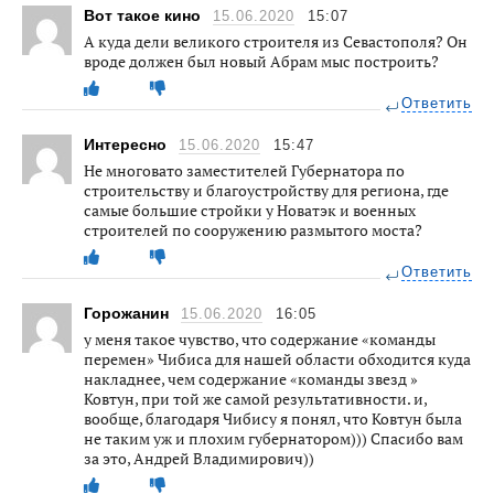
Вот такое кино
15.06.2020
15:07
А куда дели великого строителя из Севастополя? Он
вроде должен был новый Абрам мыс построить?
Ответить
Интересно
15.06.2020
15:47
Не многовато заместителей Губернатора по
строительству и благоустройству для региона, где
самые большие стройки у Новатэк и военных
строителей по сооружению размытого моста?
Ответить
Горожанин
15.06.2020
16:05
у меня такое чувство, что содержание «команды
перемен» Чибиса для нашей области обходится куда
накладнее, чем содержание «команды звезд »
Ковтун, при той же самой результативности. и,
вообще, благодаря Чибису я понял, что Ковтун была
не таким уж и плохим губернатором))) Спасибо вам
за это, Андрей Владимирович))