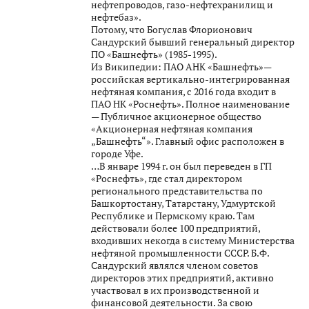
нефтепроводов, газо-нефтехранилищ и
нефтебаз».
Потому, что Богуслав Флорионович
Сандурский бывший генеральный директор
ПО «Башнефть» (1985-1995).
Из Википедии: ПАО АНК «Башнефть»—
российская вертикально-интегрированная
нефтяная компания, с 2016 года входит в
ПАО НК «Роснефть». Полное наименование
— Публичное акционерное общество
«Акционерная нефтяная компания
„Башнефть“». Главный офис расположен в
городе Уфе.
…В январе 1994 г. он был переведен в ГП
«Роснефть», где стал директором
регионального представительства по
Башкортостану, Татарстану, Удмуртской
Республике и Пермскому краю. Там
действовали более 100 предприятий,
входивших некогда в систему Министерства
нефтяной промышленности СССР. Б.Ф.
Сандурский являлся членом советов
директоров этих предприятий, активно
участвовал в их производственной и
финансовой деятельности. За свою