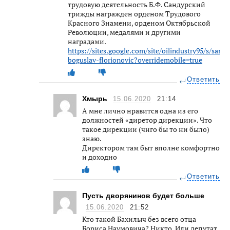
трудовую деятельность Б.Ф. Сандурский
трижды награжден орденом Трудового
Красного Знамени, орденом Октябрьской
Революции, медалями и другими
наградами.
https://sites.google.com/site/oilindustry95/s/sandu
boguslav-florionovic?overridemobile=true
Ответить
Хмырь
15.06.2020
21:14
А мне лично нравится одна из его
должностей «диретор дирекции». Что
такое дирекции (чнго бы то ни было)
знаю.
Директором там быт вполне комфортно
и доходно
Ответить
Пусть дворянинов будет больше
15.06.2020
21:52
Кто такой Бахилыч без всего отца
Бориса Наумовича? Никто. Или депутат