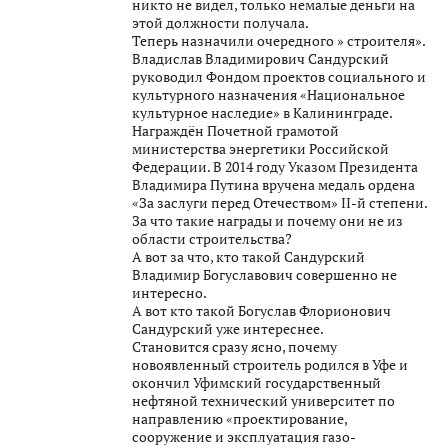
никто не видел, только немалые деньги на
этой должности получала.
Теперь назначили очередного » строителя».
Владислав Владимирович Сандурский
руководил Фондом проектов социального и
культурного назначения «Национальное
культурное наследие» в Калининграде.
Награждён Почетной грамотой
министерства энергетики Российской
Федерации. В 2014 году Указом Президента
Владимира Путина вручена медаль ордена
«За заслуги перед Отечеством» II-й степени.
За что такие награды и почему они не из
области строительства?
А вот за что, кто такой Сандурский
Владимир Богуславович совершенно не
интересно.
А вот кто такой Богуслав Флорионович
Сандурский уже интереснее.
Становится сразу ясно, почему
новоявленный строитель родился в Уфе и
окончил Уфимский государственный
нефтяной технический университет по
направлению «проектирование,
сооружение и эксплуатация газо-