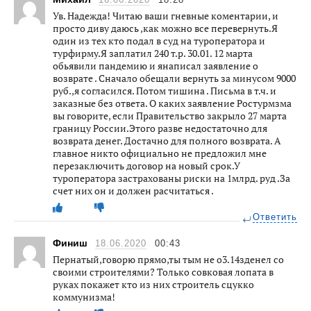
16.06.2020
18:28
Ув. Надежда! Читаю ваши гневные коментарии, и
просто диву даюсь ,как можно все перевернуть.Я
один из тех кто подал в суд на туроператора и
турфирму.Я заплатил 240 т.р. 30.01. 12 марта
обьявили пандемию и янаписал заявление о
возврате . Сначало обещали вернуть за минусом 9000
руб.,я согласился. Потом тишина . Письма в т.ч. и
заказные без ответа. О каких заявление Ростурмзма
вы говорите, если Правительство закрыло 27 марта
границу России.Этого разве недостаточно для
возврата денег. Достачно для полного возврата. А
главное никто официально не предложил мне
перезаключить договор на новый срок.У
туроператора застрахованы риски на 1млрд. руд .За
счет них он и должен расчитаться .
Ответить
Финиш
18.06.2020
00:43
Пернатый,говорю прямо,ты тым не о3.14зденел со
своими строителями? Только совковая лопата в
руках покажет кто из них строитель сцукко
коммунизма!