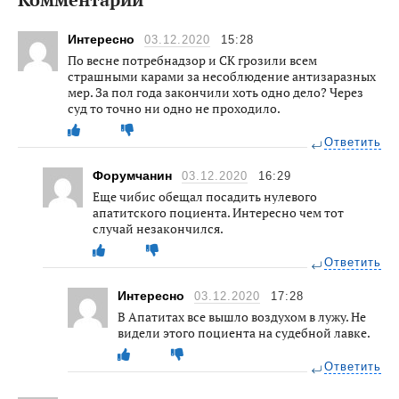
Интересно
03.12.2020
15:28
По весне потребнадзор и СК грозили всем
страшными карами за несоблюдение антизаразных
мер. За пол года закончили хоть одно дело? Через
суд то точно ни одно не проходило.
Ответить
Форумчанин
03.12.2020
16:29
Еще чибис обещал посадить нулевого
апатитского поциента. Интересно чем тот
случай незакончился.
Ответить
Интересно
03.12.2020
17:28
В Апатитах все вышло воздухом в лужу. Не
видели этого поциента на судебной лавке.
Ответить