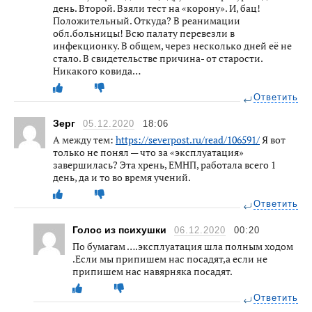
день. Второй. Взяли тест на «корону». И, бац!
Положительный. Откуда? В реанимации
обл.больницы! Всю палату перевезли в
инфекционку. В общем, через несколько дней её не
стало. В свидетельстве причина- от старости.
Никакого ковида…
Ответить
Зерг
05.12.2020
18:06
А между тем:
https://severpost.ru/read/106591/
Я вот
только не понял — что за «эксплуатация»
завершилась? Эта хрень, ЕМНП, работала всего 1
день, да и то во время учений.
Ответить
Голос из психушки
06.12.2020
00:20
По бумагам ….эксплуатация шла полным ходом
.Если мы припишем нас посадят,а если не
припишем нас навярняка посадят.
Ответить