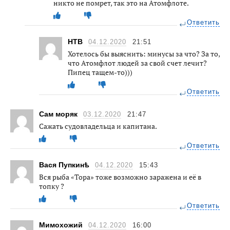
никто не помрет, так это на Атомфлоте.
Ответить
НТВ
04.12.2020
21:51
Хотелось бы выяснить: минусы за что? За то,
что Атомфлот людей за свой счет лечит?
Пипец тащем-то)))
Ответить
Сам моряк
03.12.2020
21:47
Сажать судовладельца и капитана.
Ответить
Вася Пупкинѣ
04.12.2020
15:43
Вся рыба «Тора» тоже возможно заражена и её в
топку ?
Ответить
Мимохожий
04.12.2020
16:00