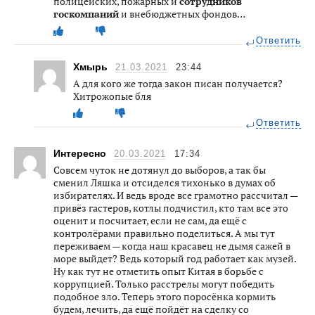
полицейских, пожарных и
сотрудников
госкомпаний
и внебюджетных фондов…
Ответить
Хмырь
21.03.2021
23:44
А для кого же тогда закон писан получается?
Хитрожопые бля
Ответить
Интересно
20.03.2021
17:34
Совсем чуток не дотянул до выборов, а так бы
сменил Ляшка и отсиделся тихонько в думах об
избирателях. И ведь вроде все грамотно рассчитал —
привёз гастеров, котлы подчистил, кто там все это
оценит и посчитает, если не сам, да ещё с
контролёрами правильно поделиться. А мы тут
переживаем — когда наш красавец не дымя сажей в
море выйдет? Ведь который год работает как музей.
Ну как тут не отметить опыт Китая в борьбе с
коррупцией. Только расстрелы могут победить
подобное зло. Теперь этого поросёнка кормить
будем, лечить, да ещё пойдёт на сделку со