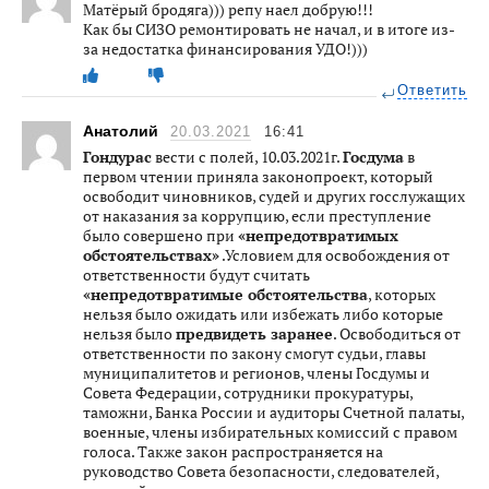
Матëрый бродяга))) репу наел добрую!!!
Как бы СИЗО ремонтировать не начал, и в итоге из-
за недостатка финансирования УДО!)))
Ответить
Анатолий
20.03.2021
16:41
Гондурас
вести с полей, 10.03.2021г.
Госдума
в
первом чтении приняла законопроект, который
освободит чиновников, судей и других госслужащих
от наказания за коррупцию, если преступление
было совершено при
«непредотвратимых
обстоятельствах»
.Условием для освобождения от
ответственности будут считать
«непредотвратимые обстоятельства
, которых
нельзя было ожидать или избежать либо которые
нельзя было
предвидеть заранее
. Освободиться от
ответственности по закону смогут судьи, главы
муниципалитетов и регионов, члены Госдумы и
Совета Федерации, сотрудники прокуратуры,
таможни, Банка России и аудиторы Счетной палаты,
военные, члены избирательных комиссий с правом
голоса. Также закон распространяется на
руководство Совета безопасности, следователей,