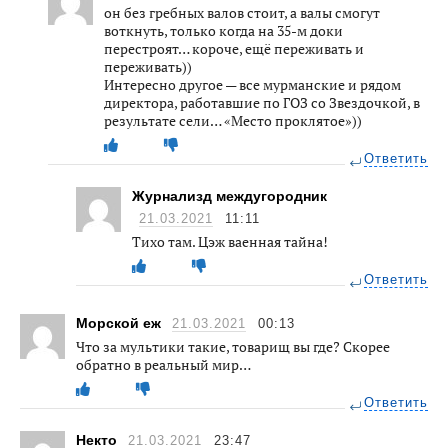
он без гребных валов стоит, а валы смогут
воткнуть, только когда на 35-м доки
перестроят… короче, ещё переживать и
переживать))
Интересно другое — все мурманские и рядом
директора, работавшие по ГОЗ со Звездочкой, в
результате сели… «Место проклятое»))
Ответить
Журнализд междугородник
21.03.2021
11:11
Тихо там. Цэж ваенная тайна!
Ответить
Морской еж
21.03.2021
00:13
Что за мультики такие, товарищ вы где? Скорее
обратно в реальный мир…
Ответить
Некто
21.03.2021
23:47