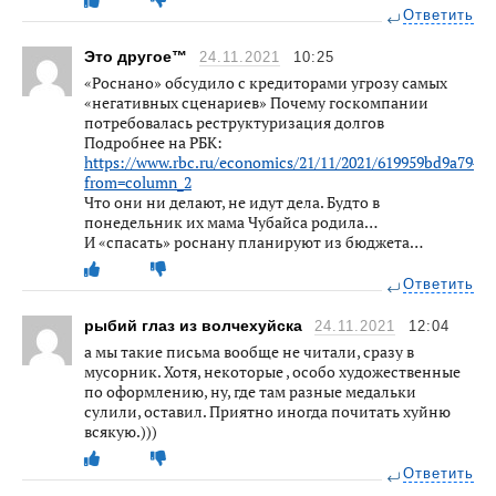
Ответить
Это другое™
24.11.2021
10:25
«Роснано» обсудило с кредиторами угрозу самых
«негативных сценариев» Почему госкомпании
потребовалась реструктуризация долгов
Подробнее на РБК:
https://www.rbc.ru/economics/21/11/2021/619959bd9a7947
from=column_2
Что они ни делают, не идут дела. Будто в
понедельник их мама Чубайса родила…
И «спасать» роснану планируют из бюджета…
Ответить
рыбий глаз из волчехуйска
24.11.2021
12:04
а мы такие письма вообще не читали, сразу в
мусорник. Хотя, некоторые , особо художественные
по оформлению, ну, где там разные медальки
сулили, оставил. Приятно иногда почитать хуйню
всякую.)))
Ответить