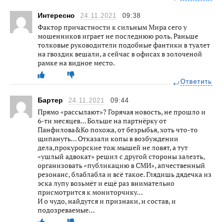
Интересно
24.11.2021
09:38
Фактор причастности к сильным Мира сего у
мошенников играет не последнюю роль. Раньше
толковые руководители подобные фантики в туалет
на гвоздик вешали, а сейчас в офисах в золоченой
рамке на видное место.
Ответить
Бартер
24.11.2021
09:44
Прямо «рассылают»? Горячая новость, не прошло и
6-ти месяцев… Больше на партнёрку от
Панфилова&Ко похожа, от безрыбья, хоть что-то
щипануть… Отказали копы в возбуждении
дела,прокурорские тож мышей не ловят, а тут
«ушлый адвокат» решил с другой стороны залезть,
организовать «публикацию в СМИ», апчественный
резонанс, блаблабла и всё такое. Глядишь дядечка из
эска лупу возьмёт и ещё раз внимательно
присмотрится к мониторчику…
И о чудо, найдутся и признаки, и состав, и
подозреваемые…