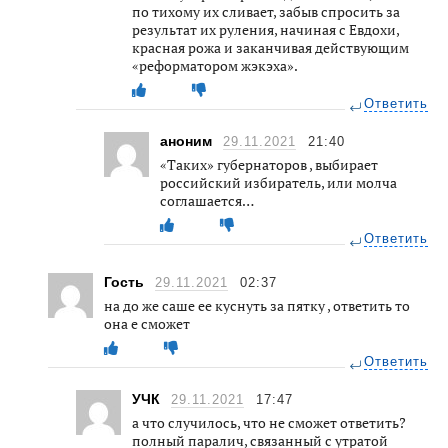
по тихому их сливает, забыв спросить за
результат их руления, начиная с Евдохи,
красная рожа и заканчивая действующим
«реформатором жэкэха».
Ответить
аноним
29.11.2021
21:40
«Таких» губернаторов , выбирает
российский избиратель, или молча
соглашается…
Ответить
Гость
29.11.2021
02:37
на до же саше ее куснуть за пятку , ответить то
она е сможет
Ответить
УЧК
29.11.2021
17:47
а что случилось, что не сможет ответить?
полный паралич, связанный с утратой