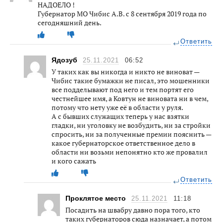
НАДОЕЛО !
Губернатор МО Чибис А.В. с 8 сентября 2019 года по
сегодняшний день.
Ответить
Ядозуб
25.11.2021
06:52
У таких как вы никогда и никто не виноват —
Чибис такие бумажки не писал, это мошенники
все подделывают под него и тем портят его
честнейшее имя, а Ковтун не виновата ни в чем,
потому что нету уже её в области у руля.
А с бывших служащих теперь у нас взятки
гладки, ни уголовку не возбудить, ни за стройки
спросить, ни за полученные премии пояснить —
какое губернаторское ответственное дело в
области ни возьми непонятно кто же провалил
и кого сажать
Ответить
Проклятое место
25.11.2021
11:18
Посадить на швабру давно пора того, кто
таких губернаторов сюда назначает, а потом