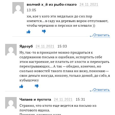
волчий х_й из рыбо-глазго
24.11.2021
13:05
хм, кое у кого эти медальки до сих пор
имеются… в саду на деревьях ворон отпугивают,
чтобы черешню и персики не клевали ))
Ответить
Ядозуб
24.11.2021
15:03
Ну, так-то в принципе можно придраться к
содержанию письма и ошибкам, испортить себе
этим настроение, не платить от злости и переиграть
переигрывающих… А так — обидно, конечно, но
сколько новостей такого плана ни вижу, понимаю —
свои деньги никуда, никому, только домой, до сэбэ, в
кубышэчку
Ответить
Чапаев и пустота
24.11.2021
15:31
Странно, что ктото еще ведется на письмо из
почтового ящика.
Помогать конешно надо