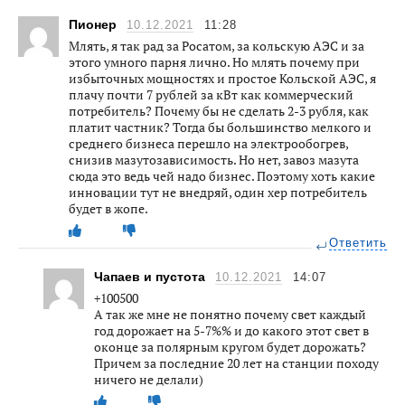
Пионер
10.12.2021
11:28
Млять, я так рад за Росатом, за кольскую АЭС и за
этого умного парня лично. Но млять почему при
избыточных мощностях и простое Кольской АЭС, я
плачу почти 7 рублей за кВт как коммерческий
потребитель? Почему бы не сделать 2-3 рубля, как
платит частник? Тогда бы большинство мелкого и
среднего бизнеса перешло на электрообогрев,
снизив мазутозависимость. Но нет, завоз мазута
сюда это ведь чей надо бизнес. Поэтому хоть какие
инновации тут не внедряй, один хер потребитель
будет в жопе.
Ответить
Чапаев и пустота
10.12.2021
14:07
+100500
А так же мне не понятно почему свет каждый
год дорожает на 5-7%% и до какого этот свет в
оконце за полярным кругом будет дорожать?
Причем за последние 20 лет на станции походу
ничего не делали)