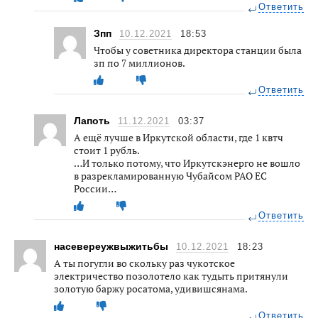
Ответить
Зпп
10.12.2021
18:53
Чтобы у советника директора станции была
зп по 7 миллионов.
Ответить
Лапоть
11.12.2021
03:37
А ещё лучше в Иркутской области, где 1 квтч
стоит 1 рубль.
…И только потому, что Иркутскэнерго не вошло
в разрекламированную Чубайсом РАО ЕС
России…
Ответить
насевереужвыжитьбы
10.12.2021
18:23
А ты погугли во скольку раз чукотское
электричество позолотело как тудыть притянули
золотую баржу росатома, удивишсянама.
Ответить