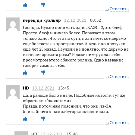
Ответить
перец ди куэльяр
12.12.2021
00:52
Господа. Нужно понимать одно. КАЭС -2, это блеф.
Просто, блеф и ничего более. Поражает в этом
только одно. Что это по сути, политическое дерьмо
еще болтается в пространстве. А ведь оно протухло
еще лет 25 назад. Неужели не понятно. что дерьмо не
источает аромата розы? Я даже не утруждал себя
просмотром этого ебаного ролика. Одно название
говорит само за себя.
Ответить
HD
13.12.2021
15:45
Да, а раньше было иначе. Подобные новости тут же
обрастали «‘экологами».
Правда, потом нам пояснили, что они из-ЗА
ближайшего к нам забугорья активничали.
Ответить
HD
13.12.2021
15:48