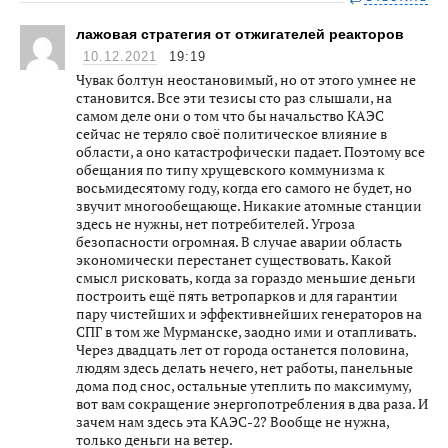
лажовая стратегия от отжигателей реакторов
10.12.2021
19:19
Чувак болтун неостановимый, но от этого умнее не
становится. Все эти тезисы сто раз слышали, на
самом деле они о том что бы начальство КАЭС
сейчас не теряло своё политическое влияние в
области, а оно катастрофически падает. Поэтому все
обещания по типу хрущевского коммунизма к
восьмидесятому году, когда его самого не будет, но
звучит многообещающе. Никакие атомные станции
здесь не нужны, нет потребителей. Угроза
безопасности огромная. В случае аварии область
экономически перестанет существовать. Какой
смысл рисковать, когда за гораздо меньшие деньги
построить ещё пять ветропарков и для гарантии
пару чистейших и эффективнейших генераторов на
СПГ в том же Мурманске, заодно ими и отапливать.
Через двадцать лет от города останется половина,
людям здесь делать нечего, нет работы, панельные
дома под снос, остальные утеплить по максимуму,
вот вам сокращение энергопотребления в два раза. И
зачем нам здесь эта КАЭС-2? Вообще не нужна,
только деньги на ветер.