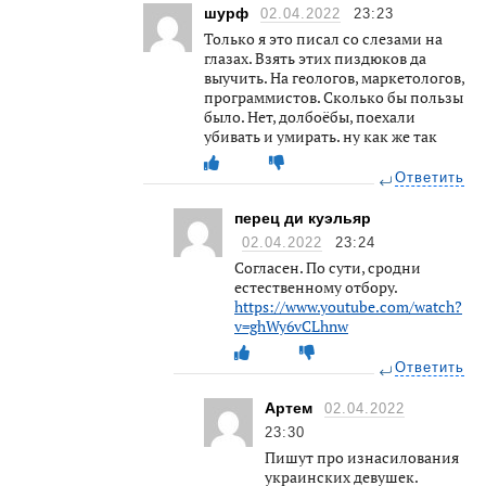
шурф
02.04.2022
23:23
Только я это писал со слезами на
глазах. Взять этих пиздюков да
выучить. На геологов, маркетологов,
программистов. Сколько бы пользы
было. Нет, долбоёбы, поехали
убивать и умирать. ну как же так
Ответить
перец ди куэльяр
02.04.2022
23:24
Согласен. По сути, сродни
естественному отбору.
https://www.youtube.com/watch?
v=ghWy6vCLhnw
Ответить
Артем
02.04.2022
23:30
Пишут про изнасилования
украинских девушек.