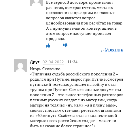
Всё верно. В договоре, кроме валют
расчётов, номеров счетов, места их
нахождения и пр. одним из главных
вопросов является вопрос
ценообразования при расчётах за товар.
А с принудительной конвертацией в
этом вопросе наступает произвол
продавца.
Ответить
Друг
02.04.2022
11:34
Игорь Яковенко.
«Типичная судьба российского поколения Z –
родился при Путине, вырос при Путине, смотрел
путинский телевизор, пошел на войну и стал
трупом при Путине. Самые сильные документы
поколения Z – это видео телефонных разговоров
пленных русских солдат с их матерями, когда
матери на телячье «ну, мам», «я в плену, мам»,
своим сыновьям отвечают речевыми штампами
из «60 минут». Скабеева стала «коллективной
матерью» всех российских солдат – может ли
быть наказание более страшное?»