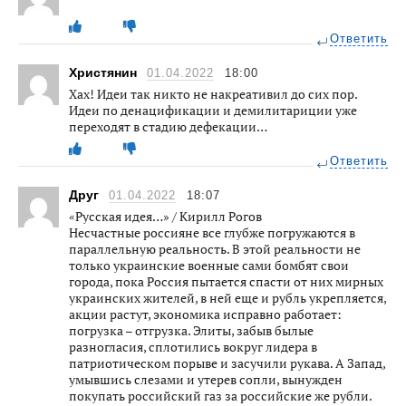
Ответить
Христянин
01.04.2022
18:00
Хах! Идеи так никто не накреативил до сих пор.
Идеи по денацификации и демилитариции уже
переходят в стадию дефекации…
Ответить
Друг
01.04.2022
18:07
«Русская идея…» / Кирилл Рогов
Несчастные россияне все глубже погружаются в
параллельную реальность. В этой реальности не
только украинские военные сами бомбят свои
города, пока Россия пытается спасти от них мирных
украинских жителей, в ней еще и рубль укрепляется,
акции растут, экономика исправно работает:
погрузка – отгрузка. Элиты, забыв былые
разногласия, сплотились вокруг лидера в
патриотическом порыве и засучили рукава. А Запад,
умывшись слезами и утерев сопли, вынужден
покупать российский газ за российские же рубли.