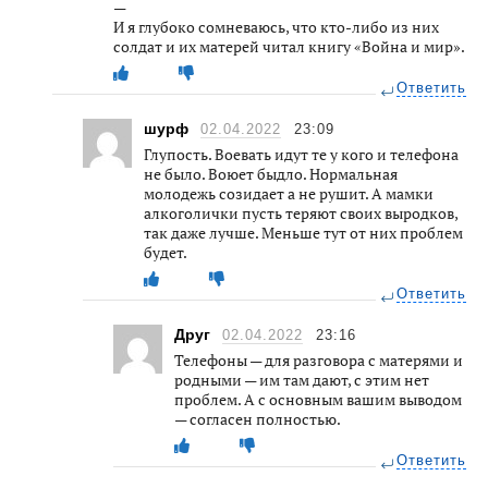
—
И я глубоко сомневаюсь, что кто-либо из них
солдат и их матерей читал книгу «Война и мир».
Ответить
шурф
02.04.2022
23:09
Глупость. Воевать идут те у кого и телефона
не было. Воюет быдло. Нормальная
молодежь созидает а не рушит. А мамки
алкоголички пусть теряют своих выродков,
так даже лучше. Меньше тут от них проблем
будет.
Ответить
Друг
02.04.2022
23:16
Телефоны — для разговора с матерями и
родными — им там дают, с этим нет
проблем. А с основным вашим выводом
— согласен полностью.
Ответить