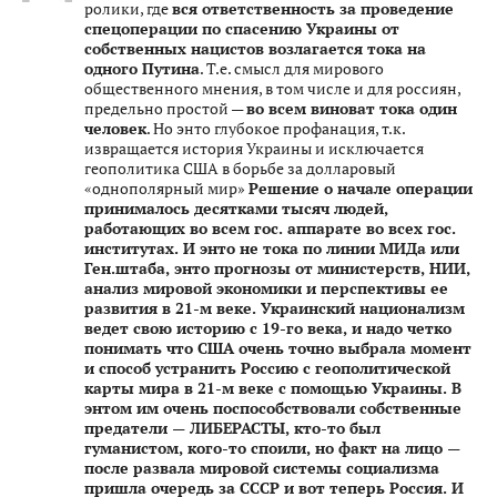
ролики, где
вся ответственность за проведение
спецоперации по спасению Украины от
собственных нацистов возлагается тока на
одного Путина
. Т.е. смысл для мирового
общественного мнения, в том числе и для россиян,
предельно простой —
во всем виноват тока один
человек
. Но энто глубокое профанация, т.к.
извращается история Украины и исключается
геополитика США в борьбе за долларовый
«однополярный мир»
Решение о начале операции
принималось десятками тысяч людей,
работающих во всем гос. аппарате во всех гос.
институтах. И энто не тока по линии МИДа или
Ген.штаба, энто прогнозы от министерств, НИИ,
анализ мировой экономики и перспективы ее
развития в 21-м веке. Украинский национализм
ведет свою историю с 19-го века, и надо четко
понимать что США очень точно выбрала момент
и способ устранить Россию с геополитической
карты мира в 21-м веке с помощью Украины. В
энтом им очень поспособствовали собственные
предатели — ЛИБЕРАСТЫ, кто-то был
гуманистом, кого-то споили, но факт на лицо —
после развала мировой системы социализма
пришла очередь за СССР и вот теперь Россия. И