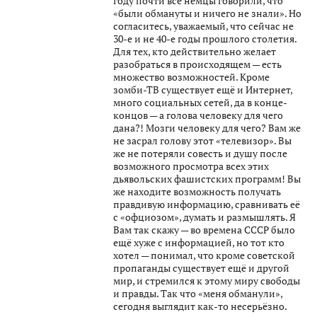
году почти все немцы говорили, что
«были обмануты и ничего не знали». Но
согласитесь, уважаемый, что сейчас не
30-е и не 40-е годы прошлого столетия.
Для тех, кто действительно желает
разобраться в происходящем — есть
множество возможностей. Кроме
зомби-ТВ существует ещё и Интернет,
много социальных сетей, да в конце-
концов — а голова человеку для чего
дана?! Мозги человеку для чего? Вам же
не засрал голову этот «телевизор». Вы
же не потеряли совесть и душу после
возможного просмотра всех этих
дьявольских фашистских программ! Вы
же находите возможность получать
правдивую информацию, сравнивать её
с «офциозом», думать и размышлять. Я
Вам так скажу — во времена СССР было
ещё хуже с информацией, но тот кто
хотел — понимал, что кроме советской
пропаганды существует ещё и другой
мир, и стремился к этому миру свободы
и правды. Так что «меня обманули»,
сегодня выглядит как-то несерьёзно.