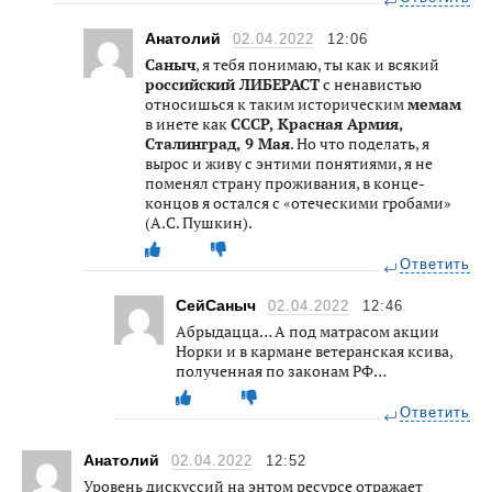
Анатолий
02.04.2022
12:06
Саныч
, я тебя понимаю, ты как и всякий
российский ЛИБЕРАСТ
c ненавистью
относишься к таким историческим
мемам
в инете как
СССР, Красная Армия,
Сталинград, 9 Мая
. Но что поделать, я
вырос и живу с энтими понятиями, я не
поменял страну проживания, в конце-
концов я остался с «отеческими гробами»
(А.С. Пушкин).
Ответить
СейСаныч
02.04.2022
12:46
Абрыдацца… А под матрасом акции
Норки и в кармане ветеранская ксива,
полученная по законам РФ…
Ответить
Анатолий
02.04.2022
12:52
Уровень дискуссий на энтом ресурсе отражает