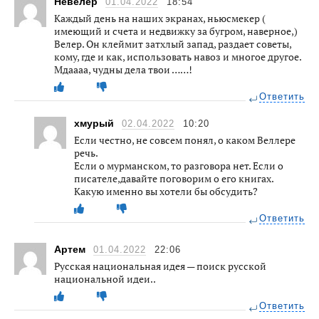
Невелер
01.04.2022
18:54
Каждый день на наших экранах, ньюсмекер (
имеющий и счета и недвижку за бугром, наверное,)
Велер. Он клеймит затхлый запад, раздает советы,
кому, где и как, использовать навоз и многое другое.
Мдаааа, чудны дела твои ……!
Ответить
хмурый
02.04.2022
10:20
Если честно, не совсем понял, о каком Веллере
речь.
Если о мурманском, то разговора нет. Если о
писателе,давайте поговорим о его книгах.
Какую именно вы хотели бы обсудить?
Ответить
Артем
01.04.2022
22:06
Русская национальная идея — поиск русской
национальной идеи..
Ответить