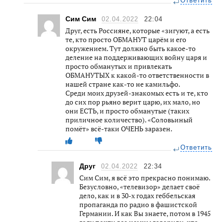
Ответить
Сим Сим
02.04.2022
22:04
Друг, есть Россияне, которые «зигуют, а есть
те, кто просто ОБМАНУТ царём и его
окружением. Тут должно быть какое-то
деление на поддерживающих войну царя и
просто обманутых и привлекать
ОБМАНУТЫХ к какой-то ответственности в
нашей стране как-то не камильфо.
Среди моих друзей-знакомых есть и те, кто
до сих пор рьяно верит царю, их мало, но
они ЕСТЬ, и просто обманутые (таких
приличное количество). «Соловьиный
помёт» всё-таки ОЧЕНЬ заразен.
Ответить
Друг
02.04.2022
22:34
Сим Сим, я всё это прекрасно понимаю.
Безусловно, «телевизор» делает своё
дело, как и в 30-х годах геббельская
пропаганда по радио в фашистской
Германии. И как Вы знаете, потом в 1945