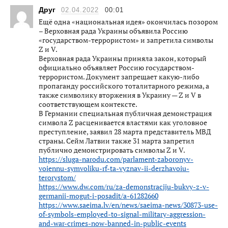
Друг
02.04.2022
00:01
Ещё одна «национальная идея» окончилась позором
– Верховная рада Украины объявила Россию
«государством-террористом» и запретила символы
Z и V.
Верховная рада Украины приняла закон, который
официально объявляет Россию государством-
террористом. Документ запрещает какую-либо
пропаганду российского тоталитарного режима, а
также символику вторжения в Украину — Z и V в
соответствующем контексте.
В Германии специальная публичная демонстрация
символа Z расценивается властями как уголовное
преступление, заявил 28 марта представитель МВД
страны. Сейм Латвии также 31 марта запретил
публично демонстрировать символы Z и V.
https://sluga-narodu.com/parlament-zaboronyv-
voiennu-symvoliku-rf-ta-vyznav-ii-derzhavoiu-
terorystom/
https://www.dw.com/ru/za-demonstraciju-bukvy-z-v-
germanii-mogut-i-posadit/a-61282660
https://www.saeima.lv/en/news/saeima-news/30873-use-
of-symbols-employed-to-signal-military-aggression-
and-war-crimes-now-banned-in-public-events