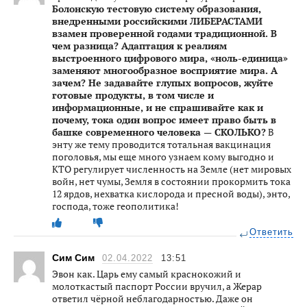
Болонскую тестовую систему образования,
внедренными российскими ЛИБЕРАСТАМИ
взамен проверенной годами традиционной. В
чем разница?
Адаптация к реалиям
выстроенного цифрового мира, «ноль-единица»
заменяют многообразное восприятие мира. А
зачем? Не задавайте глупых вопросов, жуйте
готовые продукты, в том числе и
информационные, и не спрашивайте как и
почему, тока один вопрос имеет право быть в
башке современного человека — СКОЛЬКО?
В
энту же тему проводится тотальная вакцинация
поголовья, мы еще много узнаем кому выгодно и
КТО регулирует численность на Земле (нет мировых
войн, нет чумы, Земля в состоянии прокормить тока
12 ярдов, нехватка кислорода и пресной воды), энто,
господа, тоже геополитика!
Ответить
Сим Сим
02.04.2022
13:51
Эвон как. Царь ему самый краснокожий и
молоткастый паспорт России вручил, а Жерар
ответил чёрной неблагодарностью. Даже он