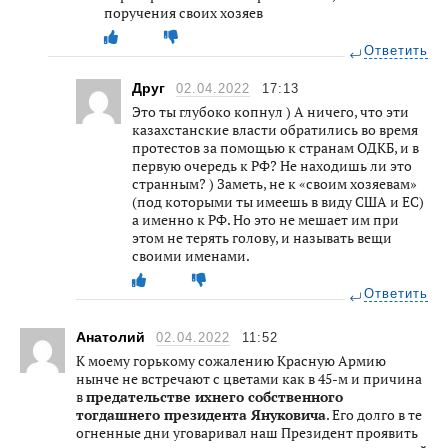
поручения своих хозяев
Ответить
Друг
02.04.2022
17:13
Это ты глубоко копнул ) А ничего, что эти
казахстанские власти обратились во время
протестов за помощью к странам ОДКБ, и в
первую очередь к РФ? Не находишь ли это
странным? ) Заметь, не к «своим хозяевам»
(под которыми ты имеешь в виду США и ЕС)
а именно к РФ. Но это не мешает им при
этом не терять голову, и называть вещи
своими именами.
Ответить
Анатолий
02.04.2022
11:52
К моему горькому сожалению Красную Армию
нынче не встречают с цветами как в 45-м и причина
в
предательстве ихнего собственного
тогдашнего президента Януковича
. Его долго в те
огненные дни уговаривал наш Президент проявить