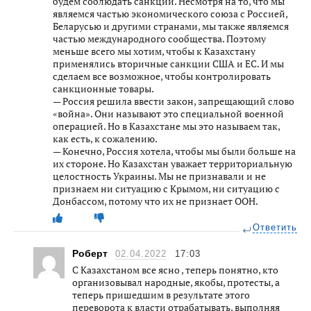
будем соблюдать санкции. Несмотря на то, что мы
являемся частью экономического союза с Россией,
Беларусью и другими странами, мы также являемся
частью международного сообщества. Поэтому
меньше всего мы хотим, чтобы к Казахстану
применялись вторичные санкции США и ЕС. И мы
сделаем все возможное, чтобы контролировать
санкционные товары.
— Россия решила ввести закон, запрещающий слово
«война». Они называют это специальной военной
операцией. Но в Казахстане мы это называем так,
как есть, к сожалению.
— Конечно, Россия хотела, чтобы мы были больше на
их стороне. Но Казахстан уважает территориальную
целостность Украины. Мы не признавали и не
признаем ни ситуацию с Крымом, ни ситуацию с
Донбассом, потому что их не признает ООН.
Ответить
Роберт
02.04.2022
17:03
С Казахстаном все ясно , теперь понятно, кто
организовывал народные, якобы, протесты, а
теперь пришедшим в результате этого
переворота к власти отрабатывать, выполняя