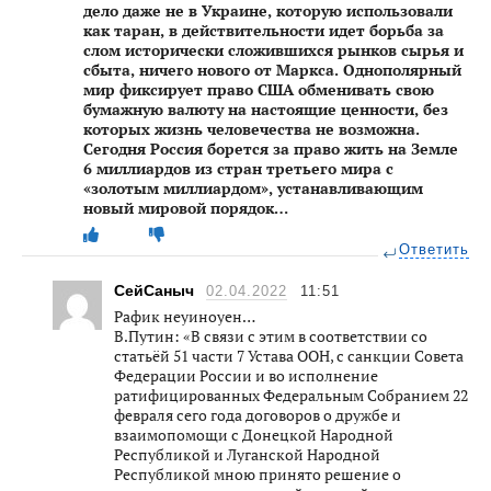
дело даже не в Украине, которую использовали
как таран, в действительности идет борьба за
слом исторически сложившихся рынков сырья и
сбыта, ничего нового от Маркса. Однополярный
мир фиксирует право США обменивать свою
бумажную валюту на настоящие ценности, без
которых жизнь человечества не возможна.
Сегодня Россия борется за право жить на Земле
6 миллиардов из стран третьего мира с
«золотым миллиардом», устанавливающим
новый мировой порядок…
Ответить
СейСаныч
02.04.2022
11:51
Рафик неуиноуен…
В.Путин: «В связи с этим в соответствии со
статьёй 51 части 7 Устава ООН, с санкции Совета
Федерации России и во исполнение
ратифицированных Федеральным Собранием 22
февраля сего года договоров о дружбе и
взаимопомощи с Донецкой Народной
Республикой и Луганской Народной
Республикой мною принято решение о