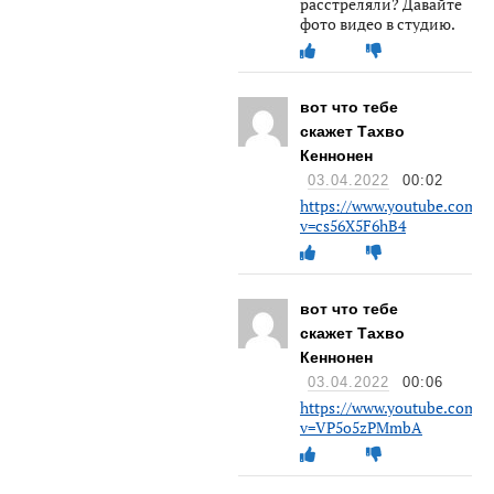
расстреляли? Давайте
фото видео в студию.
вот что тебе
скажет Тахво
Кеннонен
03.04.2022
00:02
https://www.youtube.com/w
v=cs56X5F6hB4
вот что тебе
скажет Тахво
Кеннонен
03.04.2022
00:06
https://www.youtube.com/w
v=VP5o5zPMmbA