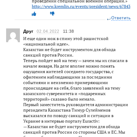
проведении специальной военной операции.»
http://www.kremlin.ru/events/president/news/67843
Ответить
Друг
02.04.2022
11:38
И еще один нож в спину этой рашистской
«национальной идее».
Казахстан не будет инструментом для обхода
санкций против России.
Теперь пойдет вой на тему — зачем мы их спасали в
начале января. На деле вполне можно понять
ощущения жителей соседнего государства, с
офигением наблюдающими за последними
событиями и неизменно примеряющими
происходящее на себя, благо заявлений на тему
казахского суверенитета и «подаренных
территорий» сказано было немало.
Первый заместитель руководителя администрации
президента Казахстана Тимур Сулейменов
высказался по поводу санкций и ситуации в
Украине в интервью порталу Euractiv:
— Казахстан не будет инструментом для обхода
санкций против России со стороны США и ЕС. Мы