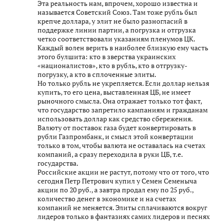
Эта реальность нам, впрочем, хорошо известна и
называется Советский Союз. Там тоже рубль был
крепче доллара, у элит не было разногласий в
поддержке линии партии, а погрузка и отгрузка
четко соответствовали указаниям пленумов ЦК.
Каждый волен верить в наиболее близкую ему часть
этого булшита: кто в зверства украинских
«националистов», кто в рубль, кто в отгрузку-
погрузку, а кто в сплоченные элиты.
Но только рубль не укрепляется. Если доллар нельзя
купить, то его цена, выставленная ЦБ, не имеет
рыночного смысла. Она отражает только тот факт,
что государство запретило кампаниям и гражданам
использовать доллар как средство сбережения.
Валюту от поставок газа будет конвертировать в
рубли Газпромбанк, и смысл этой конвертации
только в том, чтобы валюта не оставалась на счетах
компаний, а сразу переходила в руки ЦБ, т.е.
государства.
Российские акции не растут, потому что от того, что
сегодня Петр Петрович купил у Семен Семеныча
акции по 20 руб., а завтра продал ему по 25 руб.,
количество денег в экономике и на счетах
компаний не меняется. Элиты сплачиваются вокруг
лидеров только в фантазиях самих лидеров и песнях