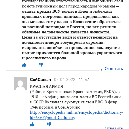
государственную ответственность и выполнить свой
конституционный долг перед народом Украины —
отдать приказ ВСУ войти в Киев и избежать
кровавых погромов нациков, предлагалось как
два месяца тому назад в Казахстане обратиться
за военной помощью к России, но все решили
обычные человеческие качества личности…
Цена за отсутствие воли и ответственности на
должности лидера государства огромна,
исправлять ошибки за проявленное малодушие
нынче приходится большой кровью украинского
и российского народа…
Ответить
СейСаныч
02.04.2022
11:57
КРАСНАЯ АРМИЯ
(Рабоче-Крестьянская Красная Армия, РККА), в
1918 — 46 офиц. наим. осн. части ВС Республики
и СССР. Включала сухопут. силы и ВВС. В февр.
1946 переим. в Сов. Армию.
http://encyclopedia.mil.ru/encyclopedia/dictionary/det
id=6890@morfDictionary
Ответить