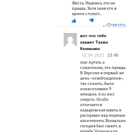
Жесть. Надеюсь это не
правда. Хотя зная кто в
армии служит..
Ответить
вот что тебе
скажет Тахво
Кеннонен
02.04.2022
23:40
пан Артем, к
сожалению, это правда.
В Херсоне в первый же
день «освобождения»,
так сказать, было
изнасиловано 9
женщин. 6 из них
умерли. Особо
отличается
кадыровская шваль в
расправах над мирным
населением. Буквально
сегодня был сюжет, в
ютюбе Украинские