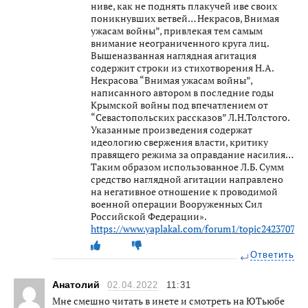
ниве, как не поднять плакучей иве своих
поникнувших ветвей… Некрасов, Внимая
ужасам войны”, привлекая тем самым
внимание неограниченного круга лиц.
Вышеназванная наглядная агитация
содержит строки из стихотворения Н.А.
Некрасова “Внимая ужасам войны”,
написанного автором в последние годы
Крымской войны под впечатлением от
“Севастопольских рассказов” Л.Н.Толстого.
Указанные произведения содержат
идеологию свержения власти, критику
правящего режима за оправдание насилия…
Таким образом использованное Л.Б. Сумм
средство наглядной агитации направлено
на негативное отношение к проводимой
военной операции Вооруженных Сил
Российской Федерации».
https://www.yaplakal.com/forum1/topic2423707.ht
Ответить
Анатолий
02.04.2022
11:31
Мне смешно читать в инете и смотреть на ЮТьюбе