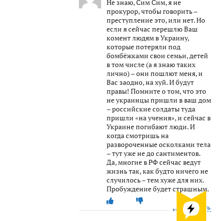
Не знаю, Сим Сим, я не
прокурор, чтобы говорить –
преступление это, или нет. Но
если я сейчас перешлю Ваш
комент людям в Украину,
которые потеряли под
бомбёжками свои семьи, детей
в том числе (а я знаю таких
лично) – они пошлют меня, и
Вас заодно, на хуй. И будут
правы! Помните о том, что это
не украинцы пришли в ваш дом
– российские солдаты туда
пришли «на учения», и сейчас в
Украине погибают люди. И
когда смотришь на
развороченные осколками тела
– тут уже не до сантиментов.
Да, многие в РФ сейчас ведут
жизнь так, как будто ничего не
случилось – тем хуже для них.
Пробуждение будет страшным.
Ответить