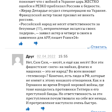
понимает что с войной в Украине царь ЖЁСТКО
ошибся и РЕЗКО приблизил Россиян к бедности.
«Жерар Депардье осудил спецоперацию на Украине.
Французский актер также призвал не винить
россиян.
«Российский народ не несет ответственности за
безумные (!!!), неприемлемые эксцессы своих
лидеров», — заявил актер в четверг в своем в
заявлении для AFP, пишет France24»
Ответить
Друг
02.04.2022
15:55
Нет, Сим Сим, — несёт, и ещё как несёт! Все эти
фашистские «зиги» на майках, флагах и
машинах — это не народ? Во всем виноват
«телевизор»? Конечно, есть люди в РФ, которые
не имеют к этому никакого отношения. Как и в
Германии во время Второй мировой войны, где
тоже находились противники Гитлера и его
преступной банды. Но ответственность за эти
преступления почувствовали на себе все немцы.
И протрезвление наступило очень быстро.