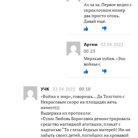
Ах ха ха. Первое видео с
укроклоуном номер
два просто огонь.
Давай ещё.
Артем
03.04.2022
00:23
Мерзкая хуйня. «Эхо
войны»(
УЧК
03.04.2022
00:10
«Война и мир», говоришь… Да Толстого с
Некрасовым скоро на площадях жечь
начнут(((
Выдержка из протокола:
«Сумм Любовь Борисовна демонстрировала
средство наглядной агитации, плакат с
надписью “То слезы бедных матерей! Им не
забыть своих детей, погибших на кровавой