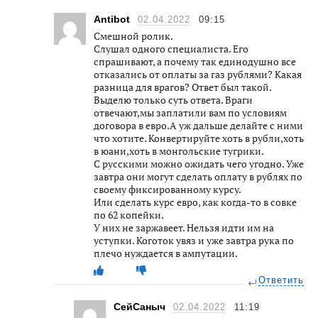
Antibot
02.04.2022
09:15
Смешной ролик.
Слушал одного специалиста. Его
спрашивают, а почему так единодушно все
отказались от оплаты за газ рублями? Какая
разница для врагов? Ответ был такой.
Выделю только суть ответа. Враги
отвечают,мы заплатили вам по условиям
договора в евро.А уж дальше делайте с ними
что хотите. Конвертируйте хоть в рубли,хоть
в юани,хоть в монгольские тугрики.
С русскими можно ожидать чего угодно. Уже
завтра они могут сделать оплату в рублях по
своему фиксированному курсу.
Или сделать курс евро, как когда-то в совке
по 62 копейки.
У них не заржавеет. Нельзя идти им на
уступки. Коготок увяз и уже завтра рука по
плечо нуждается в ампутации.
Ответить
СейСаныч
02.04.2022
11:19