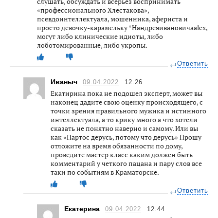
слушать, обсуждать и всерьез воспринимать
«профессионального Хлестакова»,
псевдоинтеллектуала, мошенника, афериста и
просто девочку-карамельку *Нандреяивановичаalex,
могут либо клинические идиоты, либо
лоботомированные, либо укропы.
Ответить
Иваныч
09.04.2022
12:26
Екатирина пока не подошел эксперт, может вы
наконец дадите свою оценку происходящего, с
точки зрения правильного мужика и истинного
интеллектуала, а то крику много а что хотели
сказать не понятно наверно и самому. Или вы
как «Партос дерусь, потому что дерусь» Прошу
отложите на время обязанности по дому,
проведите мастер класс каким должен быть
комментарий у четкого пацана и пару слов все
таки по событиям в Краматорске.
Ответить
Екатерина
09.04.2022
12:44