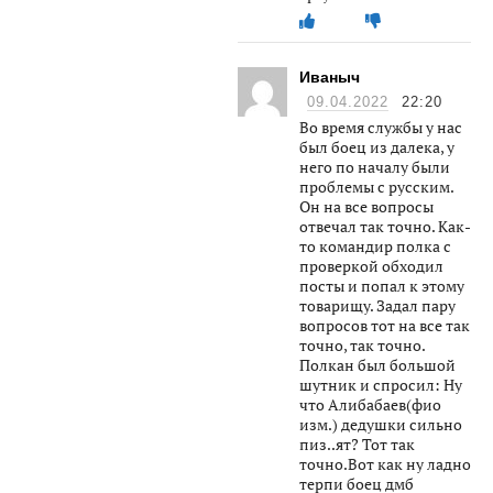
Иваныч
09.04.2022
22:20
Во время службы у нас
был боец из далека, у
него по началу были
проблемы с русским.
Он на все вопросы
отвечал так точно. Как-
то командир полка с
проверкой обходил
посты и попал к этому
товарищу. Задал пару
вопросов тот на все так
точно, так точно.
Полкан был большой
шутник и спросил: Ну
что Алибабаев(фио
изм.) дедушки сильно
пиз..ят? Тот так
точно.Вот как ну ладно
терпи боец дмб