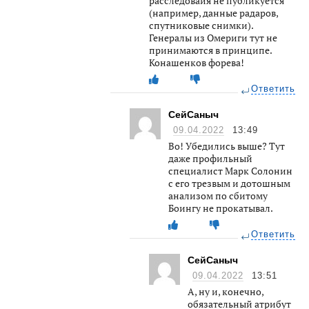
расследоваия не публикуется
(например, данные радаров,
спутниковые снимки).
Генералы из Омериги тут не
принимаются в принципе.
Конашенков форева!
Ответить
СейСаныч
09.04.2022
13:49
Во! Убедились выше? Тут
даже профильный
специалист Марк Солонин
с его трезвым и дотошным
анализом по сбитому
Боингу не прокатывал.
Ответить
СейСаныч
09.04.2022
13:51
А, ну и, конечно,
обязательный атрибут