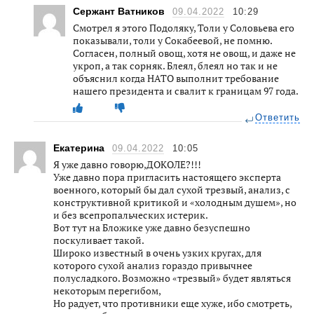
Сержант Ватников
09.04.2022
10:29
Смотрел я этого Подоляку, Толи у Соловьева его
показывали, толи у Сокабеевой, не помню.
Согласен, полный овощ, хотя не овощ, и даже не
укроп, а так сорняк. Блеял, блеял но так и не
объяснил когда НАТО выполнит требование
нашего президента и свалит к границам 97 года.
Ответить
Екатерина
09.04.2022
10:05
Я уже давно говорю,ДОКОЛЕ?!!!
Уже давно пора пригласить настоящего эксперта
военного, который бы дал сухой трезвый, анализ, с
конструктивной критикой и «холодным душем», но
и без всепропальческих истерик.
Вот тут на Бложике уже давно безуспешно
поскуливает такой.
Широко известный в очень узких кругах, для
которого сухой анализ гораздо привычнее
полусладкого. Возможно «трезвый» будет являться
некоторым перегибом,
Но радует, что противники еще хуже, ибо смотреть,