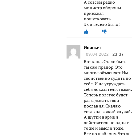
А совсем редко
министр обороны
приезжал
пошутковать.
Эх и весело было!
Иваныч
09.04.2022
23:37
Вот как… Стало быть
ты сам прапор. Это
многое объясняет. Им
свойственно судить по
себе. И не утруждать
себя доказательствами.
Теперь полегче будет
разгадывать твои
послания. Скачаю
устав на всякий случай.
А шутки в армии
действительно одни и
те же и мысли тоже.
Все по шаблону. Что ж