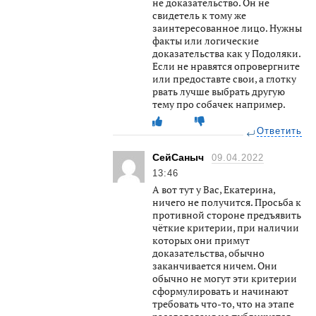
не доказательство. Он не
свидетель к тому же
заинтересованное лицо. Нужны
факты или логические
доказательства как у Подоляки.
Если не нравятся опровергните
или предоставте свои, а глотку
рвать лучше выбрать другую
тему про собачек например.
Ответить
СейСаныч
09.04.2022
13:46
А вот тут у Вас, Екатерина,
ничего не получится. Просьба к
противной стороне предъявить
чёткие критерии, при наличии
которых они примут
доказательства, обычно
заканчивается ничем. Они
обычно не могут эти критерии
сформулировать и начинают
требовать что-то, что на этапе