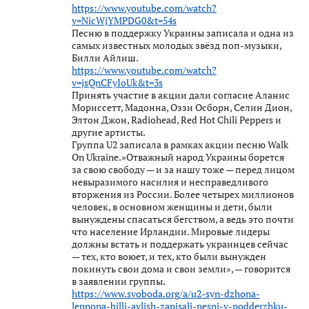
https://www.youtube.com/watch?
v=NicWjYMPDG0&t=54s
Песню в поддержку Украины записала и одна из
самых известных молодых звёзд поп-музыки,
Билли Айлиш.
https://www.youtube.com/watch?
v=jsQnCFyIoUk&t=3s
Принять участие в акции дали согласие Аланис
Мориссетт, Мадонна, Оззи Осборн, Селин Дион,
Элтон Джон, Radiohead, Red Hot Chili Peppers и
другие артисты.
Группа U2 записала в рамках акции песню Walk
On Ukraine.»Отважный народ Украины борется
за свою свободу — и за нашу тоже — перед лицом
невыразимого насилия и несправедливого
вторжения из России. Более четырех миллионов
человек, в основном женщины и дети, были
вынуждены спасаться бегством, а ведь это почти
что население Ирландии. Мировые лидеры
должны встать и поддержать украинцев сейчас
— тех, кто воюет, и тех, кто были вынужден
покинуть свои дома и свои земли», — говорится
в заявлении группы.
https://www.svoboda.org/a/u2-syn-dzhona-
lennona-billi-aylish-zapisali-pesni-v-podderzhku-