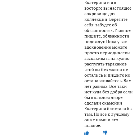
Екатерина и я в
восторге вы настоящее
сокровище для
коллекции. Берегите
себя, забудте об
обязанностях. Главное
пишите, обязанности
подождут. Пока у вас
вдохновение можете
просто периодически
заскакивать на кухню
распугать тараканов
чтоб вы без ужина не
остались и пишите не
останавливайтесь. Вам
нет равных. Все таки
нет худа без добра если
бы в каждом дворе
сделали скамейки
Екатерина блистала бы
там. Но все к лучшему
она с нами и это
главное.