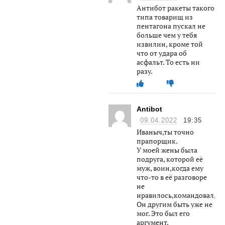
Антибот ракеты такого
типа товарищ из
пентагона пускал не
больше чем у тебя
извилин, кроме той
что от удара об
асфальт. То есть ни
разу.
Antibot
09.04.2022
19:35
Иваныч,ты точно
прапорщик.
У моей жены была
подруга, которой её
муж, воин,когда ему
что-то в её разговоре
не
нравилось,командовал,О
Он другим быть уже не
мог. Это был его
аргумент.