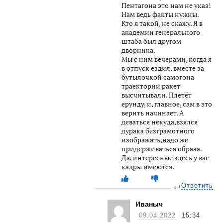
Пентагона это нам не указ!
Нам ведь факты нужны.
Кто я такой, не скажу. Я в
академии генерального
штаба был другом
дворника.
Мы с ним вечерами, когда я
в отпуск ездил, вместе за
бутылочкой самогона
траектории ракет
высчитывали. Плетёт
ерунду, и, главное, сам в это
верить начинает. А
деваться некуда,взялся
дурака безграмотного
изображать,надо же
придерживаться образа.
Да, интересные здесь у вас
кадры имеются.
Ответить
Иваныч
09.04.2022
15:34