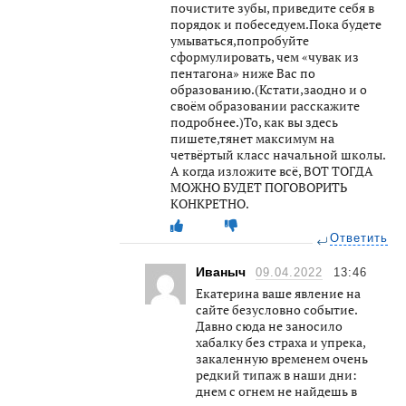
почистите зубы, приведите себя в
порядок и побеседуем.Пока будете
умываться,попробуйте
сформулировать, чем «чувак из
пентагона» ниже Вас по
образованию.(Кстати,заодно и о
своём образовании расскажите
подробнее.)То, как вы здесь
пишете,тянет максимум на
четвёртый класс начальной школы.
А когда изложите всё, ВОТ ТОГДА
МОЖНО БУДЕТ ПОГОВОРИТЬ
КОНКРЕТНО.
Ответить
Иваныч
09.04.2022
13:46
Екатерина ваше явление на
сайте безусловно событие.
Давно сюда не заносило
хабалку без страха и упрека,
закаленную временем очень
редкий типаж в наши дни:
днем с огнем не найдешь в