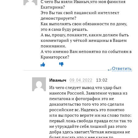
С чего Вы взяли Иваныч,что моя фамилия
Екатирина?
Это Вы так свой пацанский интеллект
демонстрируете?
Как выполнять свои обязанности по дому,
это я сама буду решать.
А вы, прошу, покажите, каким должен быть
комментарий у чёткой женщины в Вашем
понимании.
А что именно Вам непонятно по событиям в
Краматорске?
Ответить
Иваныч
09.04.2022
13:02
Из чего следует вывод что удар был
нанесен Россией. Заявление чувака из
пентагона и фотографии это не
доказательство того что это сделали
российские вс. Надеюсь это понятно
или вы просто верите им на слово типо:
первый ложь свобода правда если так то
не утруждайте себя лишний раз этого
добра здесь хватает.Четкая женщина не
будет писать что у нее какие то