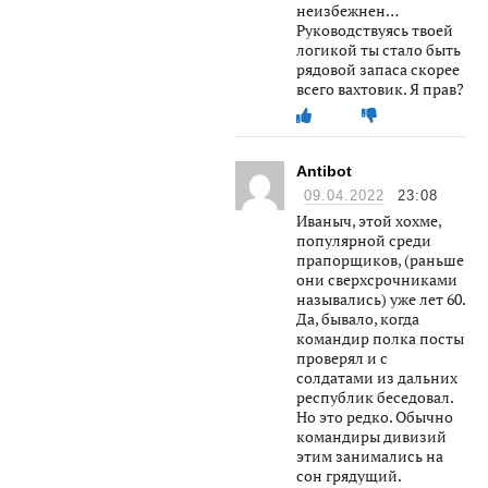
неизбежнен…
Руководствуясь твоей
логикой ты стало быть
рядовой запаса скорее
всего вахтовик. Я прав?
Antibot
09.04.2022
23:08
Иваныч, этой хохме,
популярной среди
прапорщиков, (раньше
они сверхсрочниками
назывались) уже лет 60.
Да, бывало, когда
командир полка посты
проверял и с
солдатами из дальних
республик беседовал.
Но это редко. Обычно
командиры дивизий
этим занимались на
сон грядущий.