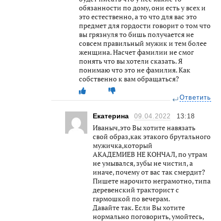
обязанности по дому, они есть у всех и
это естественно, а то что для вас это
предмет для гордости говорит о том что
вы грязнуля то бишь получается не
совсем правильный мужик и тем более
женщина. Насчет фамилии не смог
понять что вы хотели сказать. Я
понимаю что это не фамилия. Как
собственно к вам обращаться?
Ответить
Екатерина
09.04.2022
13:18
Иваныч,это Вы хотите навязать
свой образ,как этакого брутального
мужичка,который
АКАДЕМИЕВ НЕ КОНЧАЛ, по утрам
не умывался, зубы не чистил, а
иначе, почему от вас так смердит?
Пишете нарочито неграмотно, типа
деревенский тракторист с
гармошкой по вечерам.
Давайте так. Если Вы хотите
нормально поговорить, умойтесь,