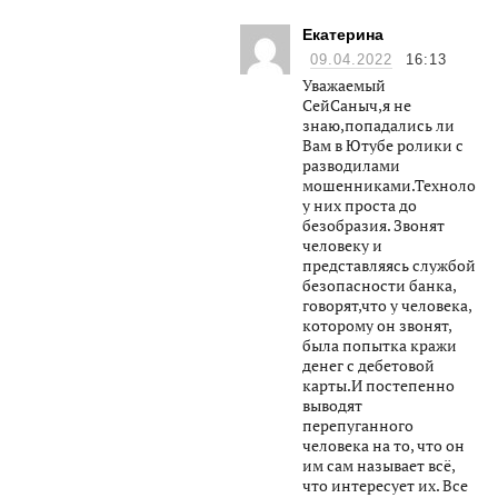
Екатерина
09.04.2022
16:13
Уважаемый
СейСаныч,я не
знаю,попадались ли
Вам в Ютубе ролики с
разводилами
мошенниками.Технологи
у них проста до
безобразия. Звонят
человеку и
представляясь службой
безопасности банка,
говорят,что у человека,
которому он звонят,
была попытка кражи
денег с дебетовой
карты.И постепенно
выводят
перепуганного
человека на то, что он
им сам называет всё,
что интересует их. Все