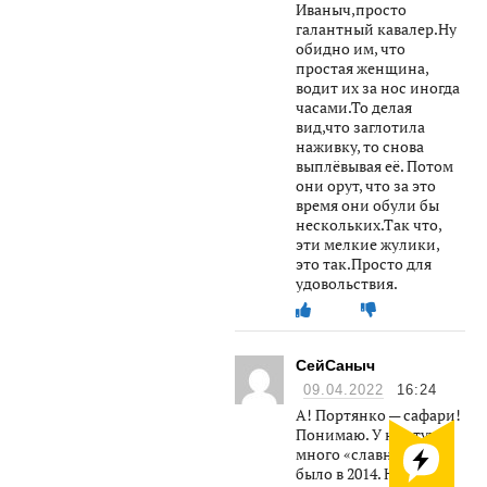
Иваныч,просто
галантный кавалер.Ну
обидно им, что
простая женщина,
водит их за нос иногда
часами.То делая
вид,что заглотила
наживку, то снова
выплёвывая её. Потом
они орут, что за это
время они обули бы
нескольких.Так что,
эти мелкие жулики,
это так.Просто для
удовольствия.
СейСаныч
09.04.2022
16:24
А! Портянко — сафари!
Понимаю. У нас тут
много «славных охот»
было в 2014. Неохота к