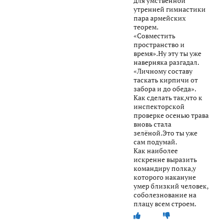
для умственной
утренней гимнастики
пара армейских
теорем.
«Совместить
пространство и
время».Ну эту ты уже
наверняка разгадал.
«Личному составу
таскать кирпичи от
забора и до обеда».
Как сделать так,что к
инспекторской
проверке осенью трава
вновь стала
зелёной.Это ты уже
сам подумай.
Как наиболее
искренне выразить
командиру полка,у
которого накануне
умер близкий человек,
соболезнование на
плацу всем строем.