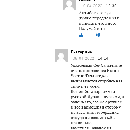
10.04.2022
12:35
Антибот я всегда
думаю перед тем как
написать что либо.
Подумай и ты.
Екатерина
09.04.2022
14:14
Уважаемый СейСаныч,мне
очень понравился Иваныч.
Честно!Глядите,как
выправляется сгорбленная
спина и плечи!
Вот он,богатырь земли
русской.Дурак — дураком, а
задень его, его же оружием
и всё!Гармошка в сторону
на завалинку и берданка
откуда ни возьмись.Вы
правильно
заметили.Чувачок из