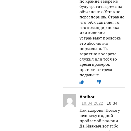
по крайней мере не
буду тратить время на
объяснения. Устав не
переспоришь. Странно
что тебя удивляет то,
что командир полка
или дивизии
устраивают проверки
это абсолютно
нормально. Ты
вероятно в хозроте
служил или тебя во
время проверок
прятали от греха
подальше.
Antibot
10.04.2022
10:34
Как здорово! Помогу
человеку с одной
проблемой в жизни.
Да, Иваныч,вот тебе