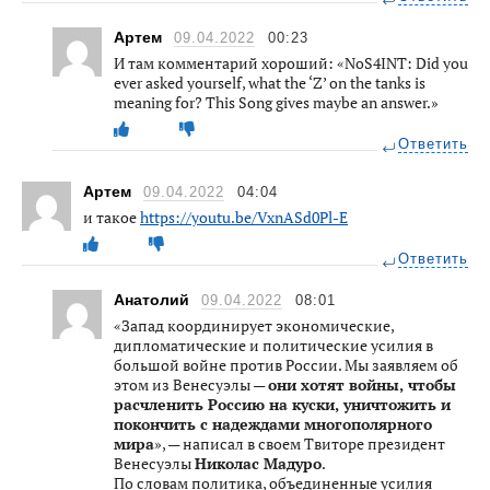
Артем
09.04.2022
00:23
И там комментарий хороший: «NoS4INT: Did you
ever asked yourself, what the ‘Z’ on the tanks is
meaning for? This Song gives maybe an answer.»
Ответить
Артем
09.04.2022
04:04
и такое
https://youtu.be/VxnASd0Pl-E
Ответить
Анатолий
09.04.2022
08:01
«Запад координирует экономические,
дипломатические и политические усилия в
большой войне против России. Мы заявляем об
этом из Венесуэлы —
они хотят войны, чтобы
расчленить Россию на куски, уничтожить и
покончить с надеждами многополярного
мира
», — написал в своем Твиторе президент
Венесуэлы
Николас Мадуро
.
По словам политика, объединенные усилия