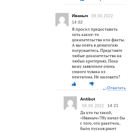
Иваныч
09.04.2022
14:02
Я просил предоставить
хоть какие-то
доказательства или факты.
А вы опять в демагогию
погружаетесь. Представте
любые доказательства на
любых критериях. Пока
вижу заявление очень
умного чувака из
пентагона. Не маловато?
Ответить
Antibot
09.04.2022
14:21
Да кто ты такой,
«Иваныч»?Ну начал бы
с того, что ракетчик,
было пусков ракет