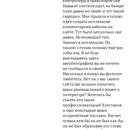
контролеры в транспорте уже
бывшие учителя идут, на базаре
тоже давно не хамят и тут такой
сюрприз. Мне пришла в голову
идея создать коллекцию
комментариев хабалок на
сайте. Тут было несколько уже
давно. Исчезающий тип.
Заношу в коллекцию. По
такому случаю почищу еще раз
зубы итд. Я не буду
выкладывать здесь
автобиографию вы же ничего
не сообщили о своей.
Насколько я понял вы филолог
любитель. Нет ли у вас своего
сайта где мсожно почитать
ваши размышления о языке о
литературе? Хотелось бы
узнать что такое
профессиональный Хлестаков
и еще некотырые ваши
искрометные пассажи. Насчет
чувака кем бы он не был как бы
он не был образован его слова