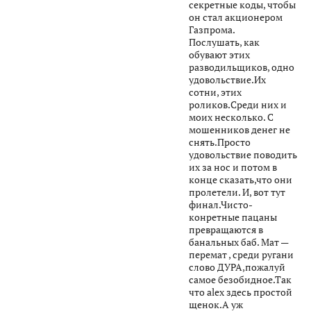
секретные коды, чтобы
он стал акционером
Газпрома.
Послушать, как
обувают этих
разводильщиков, одно
удовольствие.Их
сотни, этих
роликов.Среди них и
моих несколько. С
мошенников денег не
снять.Просто
удовольствие поводить
их за нос и потом в
конце сказать,что они
пролетели. И, вот тут
финал.Чисто-
конретные пацаны
превращаются в
банальных баб. Мат —
перемат , среди ругани
слово ДУРА,пожалуй
самое безобидное.Так
что alex здесь простой
щенок.А уж