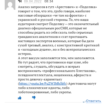
*Н
09.04.2022
08:34
Анализ запросов в гугл «Арестович» и «Подоляка»
говорит о том, что это, грубо говоря, наиболее
массовые обзорщики «че там на фронтах» с
украинской и русской стороны. То, что наша
аудитория смотрит Подоляку — это окончательный
диагноз официальным росСМИ, которые не
способны родить из себя сколь либо серьезных
гражданских аналитиков и ссат приглашать
настоящих экспертов военных, которые бы дали
сухой трезвый, анализ, с конструктивной критикой
и «холодным душем», но и без всепропальческих
истерик.
А этот вакуум заполняется тем, чем заполняется.
Но тут радует, что противники еще хуже, ибо
смотреть, слушать, обсуждать и всерьез
воспринимать «профессионального Хлестакова»,
псевдоинтеллектуала, мошенника, афериста и
просто девочку-карамельку
(
https://youtu.be/FuZW3Mh5bfc
) Арестовича могут
либо клинические идиоты, либо
лоботомированные, либо укропы.
Ответить