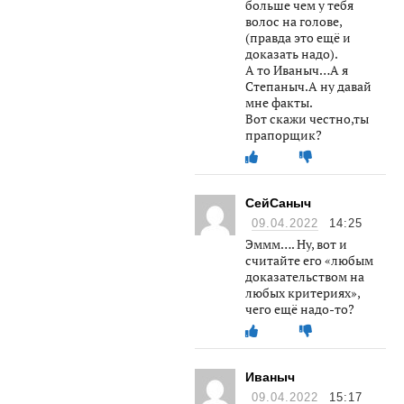
больше чем у тебя
волос на голове,
(правда это ещё и
доказать надо).
А то Иваныч…А я
Степаныч.А ну давай
мне факты.
Вот скажи честно,ты
прапорщик?
СейСаныч
09.04.2022
14:25
Эммм…. Ну, вот и
считайте его «любым
доказательством на
любых критериях»,
чего ещё надо-то?
Иваныч
09.04.2022
15:17