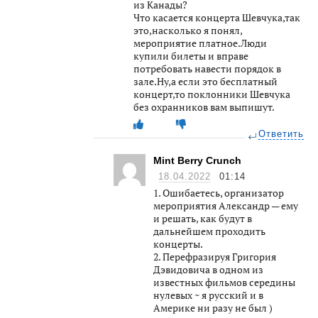
из Канады?
Что касается концерта Шевчука,так
это,насколько я понял,
мероприятие платное.Люди
купили билеты и вправе
потребовать навести порядок в
зале.Ну,а если это бесплатный
концерт,то поклонники Шевчука
без охранников вам выпишут.
Ответить
Mint Berry Crunch
18.04.2022
01:14
1. Ошибаетесь, организатор
мероприятия Александр — ему
и решать, как будут в
дальнейшем проходить
концерты.
2. Перефразируя Григория
Дэвидовича в одном из
известных фильмов середины
нулевых ~ я русский и в
Америке ни разу не был )