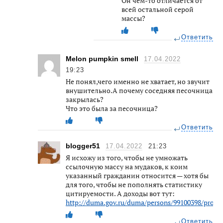
Он чем-то отличается от
всей остальной серой
массы?
Ответить
Melon pumpkin smell
17.04.2022
19:23
Не понял,чего именно не хватает, но звучит
внушительно.А почему соседняя песочница
закрылась?
Что это была за песочница?
Ответить
blogger51
17.04.2022
21:23
Я исхожу из того, чтобы не умножать
ссылочную массу на мудаков, к коим
указанный гражданин относится — хотя бы
для того, чтобы не пополнять статистику
цитируемости. А доходы вот тут:
http://duma.gov.ru/duma/persons/99100398/proper
Ответить