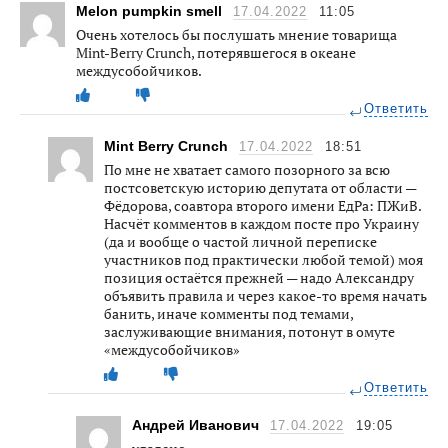
Melon pumpkin smell
17.04.2022
11:05
Очень хотелось бы послушать мнение товарища
Mint-Berry Crunch, потерявшегося в океане
междусобойчиков.
Ответить
Mint Berry Crunch
17.04.2022
18:51
По мне не хватает самого позорного за всю
постсоветскую историю депутата от области —
Фёдорова, соавтора второго имени ЕдРа: ПЖиВ.
Насчёт комментов в каждом посте про Украину
(да и вообще о частой личной переписке
участников под практически любой темой) моя
позиция остаётся прежней — надо Александру
объявить правила и через какое-то время начать
банить, иначе комменты под темами,
заслуживающие внимания, потонут в омуте
«междусобойчиков»
Ответить
Андрей Иванович
17.04.2022
19:05