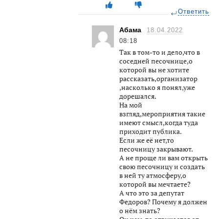
Ответить
Абама
18.04.2022
08:18
Так в том-то и дело,что в
соседней песочнице,о
которой вы не хотите
рассказать,организатор
,насколько я понял,уже
дорешался.
На мой
взгляд,мероприятия такие
имеют смысл,когда туда
приходит публика.
Если же её нет,то
песочницу закрывают.
А не проще ли вам открыть
свою песочницу и создать
в ней ту атмосферу,о
которой вы мечтаете?
А что это за депутат
Федоров? Почему я должен
о нём знать?