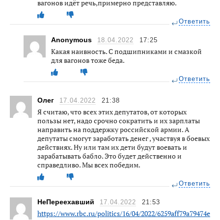
вагонов идёт речь,примерно представляю.
Ответить
Anonymous
18.04.2022
17:25
Какая наивность. С подшипниками и смазкой
для вагонов тоже беда.
Ответить
Олег
17.04.2022
21:38
Я считаю, что всех этих депутатов, от которых
пользы нет, надо срочно сократить и их зарплаты
направить на поддержку российской армии. А
депутаты смогут заработать денег , участвуя в боевых
действиях. Ну или там их дети будут воевать и
зарабатывать бабло. Это будет действенно и
справедливо. Мы всех победим.
Ответить
НеПереехавший
17.04.2022
21:53
https://www.rbc.ru/politics/16/04/2022/6259aff79a79474e78