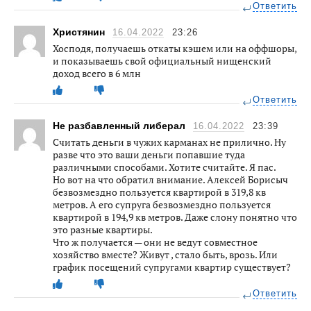
Ответить
Христянин
16.04.2022
23:26
Хосподя, получаешь откаты кэшем или на оффшоры,
и показываешь свой официальный нищенский
доход всего в 6 млн
Ответить
Не разбавленный либерал
16.04.2022
23:39
Считать деньги в чужих карманах не прилично. Ну
разве что это ваши деньги попавшие туда
различными способами. Хотите считайте. Я пас.
Но вот на что обратил внимание. Алексей Борисыч
безвозмездно пользуется квартирой в 319,8 кв
метров. А его супруга безвозмездно пользуется
квартирой в 194,9 кв метров. Даже слону понятно что
это разные квартиры.
Что ж получается — они не ведут совместное
хозяйство вместе? Живут , стало быть, врозь. Или
график посещений супругами квартир существует?
Ответить