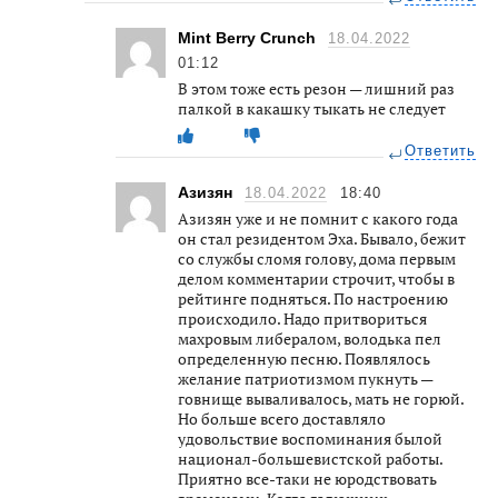
Mint Berry Crunch
18.04.2022
01:12
В этом тоже есть резон — лишний раз
палкой в какашку тыкать не следует
Ответить
Азизян
18.04.2022
18:40
Азизян уже и не помнит с какого года
он стал резидентом Эха. Бывало, бежит
со службы сломя голову, дома первым
делом комментарии строчит, чтобы в
рейтинге подняться. По настроению
происходило. Надо притвориться
махровым либералом, володька пел
определенную песню. Появлялось
желание патриотизмом пукнуть —
говнище вываливалось, мать не горюй.
Но больше всего доставляло
удовольствие воспоминания былой
национал-большевистской работы.
Приятно все-таки не юродствовать