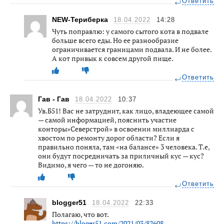
Ответить
NEW-Териберка
18.04.2022
14:28
Чуть поправлю: у самого сытого кота в подвале
больше всего еды. Но ее разнообразие
ограничивается границами подвала. И не более.
А кот привык к совсем другой пище.
Ответить
Гав - Гав
18.04.2022
10:37
Ув.Б51! Вас не затруднит, как лицо, владеющее самой
— самой информацией, пояснить участие
конторы»Северстрой» в освоении миллиарда с
хвостом по ремонту дорог области? Если я
правильно поняла, там «на балансе» 3 человека. Т.е,
они будут посредничать за приличный кус — кус?
Видимо, я чего — то не догоняю.
Ответить
blogger51
18.04.2022
22:33
Полагаю, что вот.
https://bloger51.com/2021/03/82608