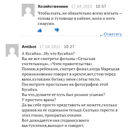
Хозяйственник
17.04.2022
10:57
Чтобы ехать, не обязательно всему влезать —
голова и туловище в кайене, жопа и ноги
снаружи.
Ответить
Antibot
17.04.2022
10:27
А Кусайко…Ну что Кусайко?
Вы же все смотрели фильмы «Сельская
учительница», «Член правительства»
Помню,я ребёнком, смотрел финал,когда Марецкая
проникновенно говорит в кремле,вот,стою перед
вами,кулаками битая,у меня слёзы текли.
Посмотрите пристально на фотографию этой
Кусайко.
Вы что,думаете её путь был розами усыпан?
У простого врача?
Да вы себе просто представить не можете,сколько
шрамов на её худеньком тельце.Сколько горести в
этих глазах, прикрытых очками.
Вот дожидается она (годами)своего
выступления,выходит и говорит,