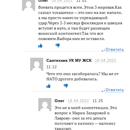
Олег
18.04.2022
11:02
Воевать придется всем. Этож 3 мировая.Как
сказал лукашенко — это они на нас напали,
а мы просто нанесли упреждающий
удар.Через 2-3 месяца финляндия и швеция
вступят в нато, и там будет размещен
воинский контингент.Так что все
повоюем.Выбора нам не оставили.
Ответить
Сантехник УК МУ ЖСК
18.04.2022
11:12
Чего это они засобирались? Мы же от
НАТО другого добивались.
Ответить
Олег
18.04.2022
11:25
Это не в моей компетенции. Это
вопрос к Марии Захаровой и
Лаврову- они за это деньги
получают и калинку — малинку
танцуют.