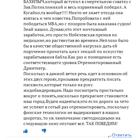
БАХИЛЫЧ,который вступил в смертельную схватку с
Зав.Поликлиникой и весь израненный победил. А
Кусайко,та вообще!!!! Никто не знает откуда она
взялась и чем известна.Попробовала с ней
пободаться МВА,но с позором была наказана судом!
Знай наших. Думаю,что этот ничтожный
заработок,это просто Нобелевская премия по
медицине,но растянутая во времени.Неплохо было
бы в качестве общественной нагрузки дать ей
поручение прочитать цикл лекций по искусству
зарабатывания бабла.Как раз и помещение есть
соответствующего уровня.Отремонтированный
Драмтеатр.
Поскольку в данной ветке речь идет в основном об
этих двух героях,призываю прекраатить писать
пасквили,которые только на руку
жидобандеровцам. Надо посмотреть пристально
вокруг и понять,насколько прекраснее становится
наш город.Будем надеяться,что если дороги за лето
не успеют в сотый раз отремонтировать, поскольку
финские технологии не выдерживают в наших
широтах, то уж лампочками светодиодными на
следующую зиму опутают всё. ТАК ПОБЕДИМ!
Ответить