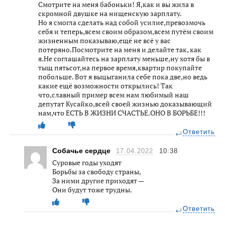
Смотрите на меня бабоньки! Я,как и вы жила в
скромной двушке на нищенскую зарплату.
Но я смогла сделать над собой усилие,превозмочь
себя и теперь,всем своим образом,всем путём своим
жизненным показываю,ещё не всё у вас
потеряно.Посмотрите на меня и делайте так, как
я.Не соглашайтесь на зарплату меньше,ну хотя бы в
тыщ пятьсот,на первое время,квартир покупайте
побольше. Вот я выцыганила себе пока две,но ведь
какие ещё возможности открылись! Так
что,славный пример всем нам любимый наш
депутат Кусайко,всей своей жизнью доказывающий
нам,что ЕСТЬ В ЖИЗНИ СЧАСТЬЕ.ОНО В БОРЬБЕ!!!
Ответить
Собачье сердце
17.04.2022
10:38
Суровые годы уходят
Борьбы за свободу страны,
За ними другие приходят —
Они будут тоже трудны.
Ответить