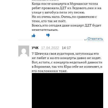
Когда после концерта в Мурманске толпа
ребят провожала ДДТ из Ледового,они и на
улице у автобуса пели эту песню.
Но их очень мало. Очень,по сравнению с
теми, кто так не поёт.
Боюсь,что сегодня даже концерт ДДТ будет
нежелательным.
Ответить
УЧК
17.04.2022
14:17
У Шевчука своя аудитория, затупинцы его
не любят и на его концерты давно не ходят.
Вот, кстати, с концерта недельной давности
в Воронеже, так что Юра себе не изменяет, и
его поклонники тоже.