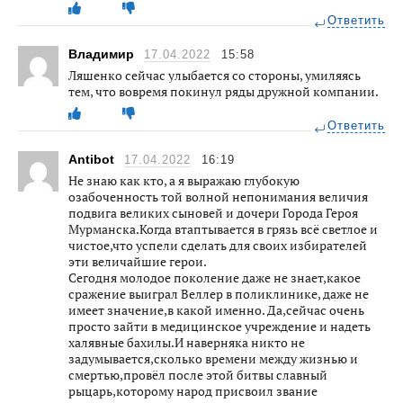
Ответить
Владимир
17.04.2022
15:58
Ляшенко сейчас улыбается со стороны, умиляясь
тем, что вовремя покинул ряды дружной компании.
Ответить
Antibot
17.04.2022
16:19
Не знаю как кто, а я выражаю глубокую
озабоченность той волной непонимания величия
подвига великих сыновей и дочери Города Героя
Мурманска.Когда втаптывается в грязь всё светлое и
чистое,что успели сделать для своих избирателей
эти величайшие герои.
Сегодня молодое поколение даже не знает,какое
сражение выиграл Веллер в поликлинике, даже не
имеет значение,в какой именно. Да,сейчас очень
просто зайти в медицинское учреждение и надеть
халявные бахилы.И наверняка никто не
задумывается,сколько времени между жизнью и
смертью,провёл после этой битвы славный
рыцарь,которому народ присвоил звание