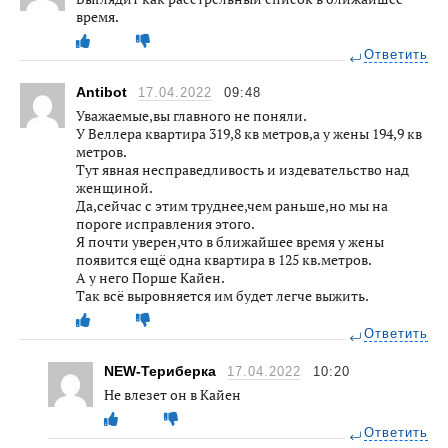
время.
Ответить
Antibot
17.04.2022
09:48
Уважаемые,вы главного не поняли.
У Веллера квартира 319,8 кв метров,а у жены 194,9 кв
метров.
Тут явная несправедливость и издевательство над
женщиной.
Да,сейчас с этим труднее,чем раньше,но мы на
пороге исправления этого.
Я почти уверен,что в ближайшее время у жены
появится ещё одна квартира в 125 кв.метров.
А у него Порше Кайен.
Так всё выровняется им будет легче выжить.
Ответить
NEW-Териберка
17.04.2022
10:20
Не влезет он в Кайен
Ответить