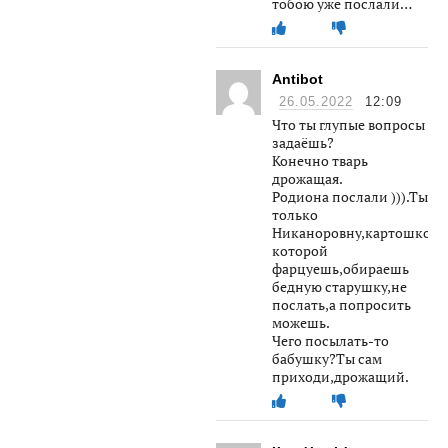
тобою уже послали…
Antibot
26.05.2022
12:09
Что ты глупые вопросы
задаёшь?
Конечно тварь
дрожащая.
Родиона послали ))).Ты
только
Никаноровну,картошкой
которой
фарцуешь,обираешь
бедную старушку,не
послать,а попросить
можешь.
Чего посылать-то
бабушку?Ты сам
приходи,дрожащий.