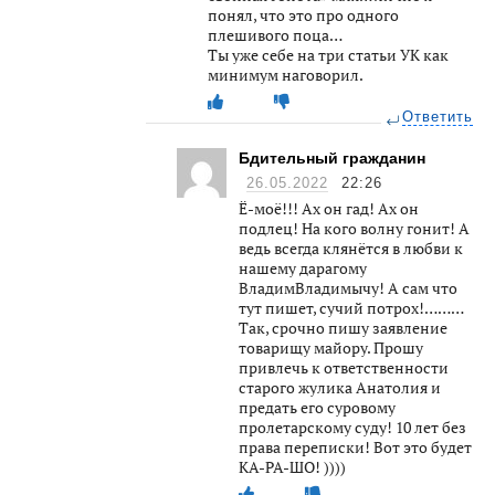
понял, что это про одного
плешивого поца…
Ты уже себе на три статьи УК как
минимум наговорил.
Ответить
Бдительный гражданин
26.05.2022
22:26
Ё-моё!!! Ах он гад! Ах он
подлец! На кого волну гонит! А
ведь всегда клянётся в любви к
нашему дарагому
ВладимВладимычу! А сам что
тут пишет, сучий потрох!………
Так, срочно пишу заявление
товарищу майору. Прошу
привлечь к ответственности
старого жулика Анатолия и
предать его суровому
пролетарскому суду! 10 лет без
права переписки! Вот это будет
КА-РА-ШО! ))))