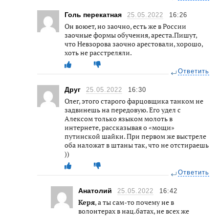
Голь перекатная
25.05.2022
16:26
Он воюет, но заочно, есть же в России
заочные формы обучения, ареста.Пишут,
что Невзорова заочно арестовали, хорошо,
хоть не расстреляли.
Ответить
Друг
25.05.2022
16:30
Олег, этого старого фарцовщика танком не
задвинешь на передовую. Его удел с
Алексом только языком молоть в
интернете, рассказывая о «мощи»
путинской шайки. При первом же выстреле
оба наложат в штаны так, что не отстираешь
))
Ответить
Анатолий
25.05.2022
16:42
Керя
, а ты сам-то почему не в
волонтерах в нац.батах, не всех же