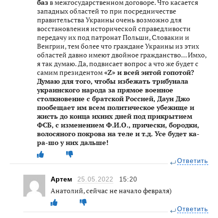
баз
в межгосударственном договоре. Что касается
западных областей то при посредничестве
правительства Украины очень возможно для
восстановления исторической справедливости
передачу их под патронат Польши, Словакии и
Венгрии, тем более что граждане Украины из этих
областей давно имеют двойное гражданство… Имхо,
я так думаю. Да, подвисает вопрос а что же будет с
самим президентом
«Z» и всей энтой гопотой?
Думаю для того, чтобы избежать трибунала
украинского народа за прямое военное
столкновение с братской Россией, Даун Джо
пообещает им всем политическое убежище и
жисть до конца ихних дней под прикрытием
ФСБ, с изменением Ф.И.О., прически, бородки,
волосяного покрова на теле и т.д. Усе будет ка-
ра-шо у них дальше!
Ответить
Артем
25.05.2022
15:20
Анатолий, сейчас не начало февраля)
Ответить