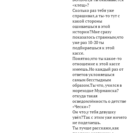
«клещ»?
Сколько раз тебя уже
спрашивал,а ты-то тут с
какой стороны
ошиваешься в этой
истории?Мне сразу
показалось странным,что
уже раз 10-20 ты
подбираешься к этой
кассе.
Понятно,что ты какое-то
отношение к этой кассе
имеешь.Но каждый раз от
ответов уклоняешься
самым бесстыдным
образом.Ты что, учился в
мореходке Мурманска?
откуда такая
осведомлённость о детстве
«Чески»?
Он что,у тебя девушку
увёл?Так с этим уже ничего
не поделаешь.
Ты лучше расскажи,как