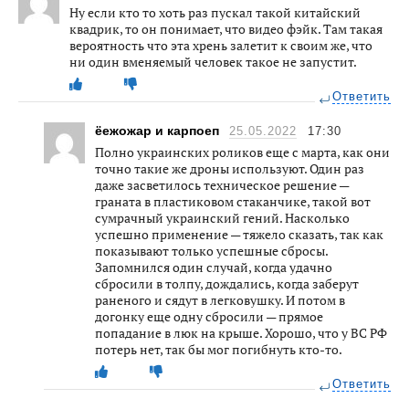
Ну если кто то хоть раз пускал такой китайский
квадрик, то он понимает, что видео фэйк. Там такая
вероятность что эта хрень залетит к своим же, что
ни один вменяемый человек такое не запустит.
Ответить
ёежожар и карпоеп
25.05.2022
17:30
Полно украинских роликов еще с марта, как они
точно такие же дроны используют. Один раз
даже засветилось техническое решение —
граната в пластиковом стаканчике, такой вот
сумрачный украинский гений. Насколько
успешно применение — тяжело сказать, так как
показывают только успешные сбросы.
Запомнился один случай, когда удачно
сбросили в толпу, дождались, когда заберут
раненого и сядут в легковушку. И потом в
догонку еще одну сбросили — прямое
попадание в люк на крыше. Хорошо, что у ВС РФ
потерь нет, так бы мог погибнуть кто-то.
Ответить