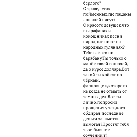
берлоге?
О траве,лугах
пойменных,где пацаны
лошадей пасут?
О красоте девушек,что
в сарафанах и
кокошниках песни
народные поют на
народных гуляниях?
Тебе всё это по
барабану.Ты только о
манбе своей вонючей,
да о курсе доллара.Вот
такой ты кобелино
чёрный,
фарцовщик,которого
никогда не отмыть от
тёмных дел.Вот ты
лично,попросил
прощения у тех,кого
обдирал,последние
деньги за шмотки
вымогал?Простят тебя
твои бывшие
соученики?