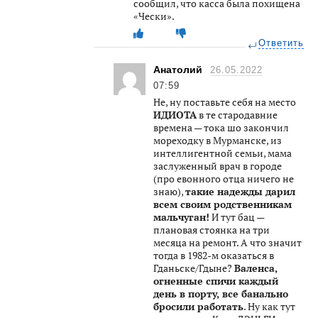
сообщил, что касса была похищена
«Чески».
Ответить
Анатолий
26.05.2022
07:59
Не, ну поставьте себя на место
ИДИОТА
в те стародавние
времена — тока шо закончил
мореходку в Мурманске, из
интеллигентной семьи, мама
заслуженный врач в городе
(про евонного отца ничего не
знаю),
такие надежды дарил
всем своим родственникам
мальчуган!
И тут бац —
плановая стоянка на три
месяца на ремонт. А что значит
тогда в 1982-м оказаться в
Гданьске/Гдыне?
Валенса,
огненные спичи каждый
день в порту, все банально
бросили работать
. Ну как тут