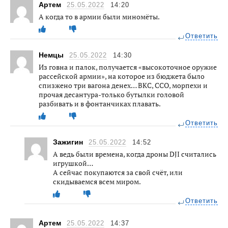
Артем
25.05.2022
14:20
А когда то в армии были миномёты.
Ответить
Немцы
25.05.2022
14:30
Из говна и палок, получается «высокоточное оружие
рассейской армии», на которое из бюджета было
спизжено три вагона денех… ВКС, ССО, морпехи и
прочая десантура-только бутылки головой
разбивать и в фонтанчиках плавать.
Ответить
Зажигин
25.05.2022
14:52
А ведь были времена, когда дроны DJI считались
игрушкой…
А сейчас покупаются за свой счёт, или
скидываемся всем миром.
Ответить
Артем
25.05.2022
14:37