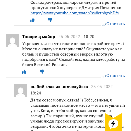
Совкодрочерам, долларокиллерам и прочей
пропутинской шушере от Дмитрия Потапенко
https://www.youtube.com/watch?v=8etpbgxbDfs
Ответить
Товарищ майор
25.05.2022
18:20
Укровоены, а вы что такие нервные в крайнее время?
Мозоли о клаву не натёрли ещё? Ощущаете уже как
белый и пушистый северный зверёк вплотную
подобрался к вам? Сдавайтесь, дадим хлеб, работу на
благо Великой России.
Ответить
рыбий глаз из волчехуйска
25.05.2022
18:24
Да ты совсем опух, сявка! )) Тебе, свинья, я
указываю твое законное место — это петушиный
угол. Кста, из тебя майор, как из соледола
зефир.) Ты, парашный, лучше слушай, что
умные люди прогнозируют и закупай вазелин
ведрами. Чтобы очко не натерли, когда ты им на