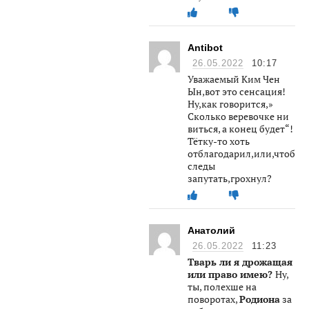
Antibot
26.05.2022
10:17
Уважаемый Ким Чен
Ын,вот это сенсация!
Ну,как говорится,»
Сколько веревочке ни
виться, а конец будет“!
Тётку-то хоть
отблагодарил,или,чтобы
следы
запутать,грохнул?
Анатолий
26.05.2022
11:23
Тварь ли я дрожащая
или право имею?
Ну,
ты, полехше на
поворотах,
Родиона
за