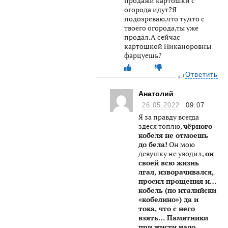
продажи картошки с
огорода идут?Я
подозреваю,что ту,что с
твоего огорода,ты уже
продал.А сейчас
картошкой Никаноровны
фарцуешь?
Ответить
Анатолий
26.05.2022
09:07
Я за правду всегда
здеся топлю,
чёрного
кобеля не отмоешь
до бела!
Он мою
девушку не уводил,
он
своей всю жизнь
лгал, изворачивался,
просил прощения и…
кобель (по италийски
«кобелино») да и
тока, что с него
взять… Памятники
при жисти надо