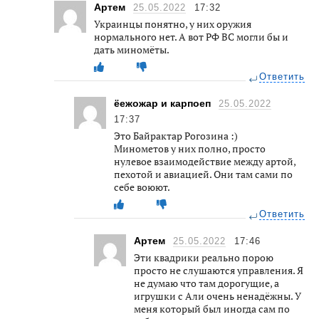
Артем
25.05.2022
17:32
Украинцы понятно, у них оружия
нормального нет. А вот РФ ВС могли бы и
дать миномёты.
Ответить
ёежожар и карпоеп
25.05.2022
17:37
Это Байрактар Рогозина :)
Минометов у них полно, просто
нулевое взаимодействие между артой,
пехотой и авиацией. Они там сами по
себе воюют.
Ответить
Артем
25.05.2022
17:46
Эти квадрики реально порою
просто не слушаются управления. Я
не думаю что там дорогущие, а
игрушки с Али очень ненадёжны. У
меня который был иногда сам по