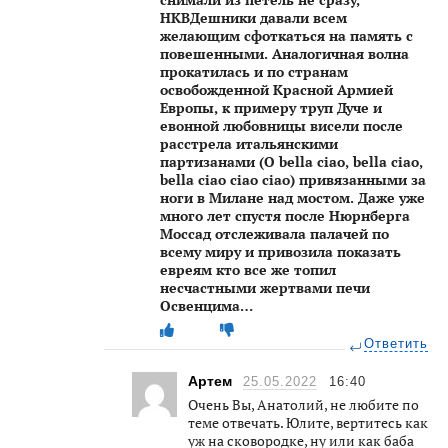
НКВДешники давали всем
желающим сфоткаться на память с
повешенными. Аналогичная волна
прокатилась и по странам
освобожденной Красной Армией
Европы, к примеру труп Дуче и
евонной любовницы висели после
расстрела итальянскими
партизанами (O bella ciao, bella ciao,
bella ciao ciao ciao) привязанными за
ноги в Милане над мостом. Даже уже
много лет спустя после Нюрнберга
Моссад отслеживала палачей по
всему миру и привозила показать
евреям кто все же топил
несчастными жертвами печи
Освенцима…
Ответить
Артем
25.05.2022
16:40
Очень Вы, Анатолий, не любите по
теме отвечать. Юлите, вертитесь как
уж на сковородке, ну или как баба