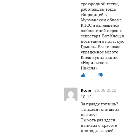
троюродной тетки,
работавшей тогда
уборщицей в
Мурманском обкоме
КПСС и являвшейся
любовницей первого
секретаря. Вот Клещ и
поспешил в польскую
Гдыню… Реализовав
украденное золото,
Клещ купил акции
«Норильского
Никеля».
Коля
26.05.2022
10:12
За правду топишь?
Ты здеся топишь за
наживу!
Ты хоть раз здеся
написал о красоте
природы в своей