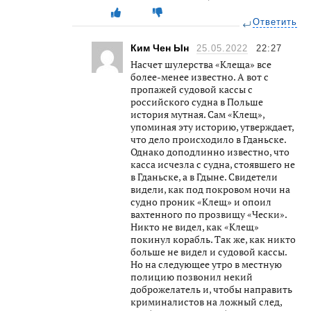
Ответить
Ким Чен Ын
25.05.2022
22:27
Насчет шулерства «Клеща» все
более-менее известно. А вот с
пропажей судовой кассы с
российского судна в Польше
история мутная. Сам «Клещ»,
упоминая эту историю, утверждает,
что дело происходило в Гданьске.
Однако доподлинно известно, что
касса исчезла с судна, стоявшего не
в Гданьске, а в Гдыне. Свидетели
видели, как под покровом ночи на
судно проник «Клещ» и опоил
вахтенного по прозвищу «Чески».
Никто не видел, как «Клещ»
покинул корабль. Так же, как никто
больше не видел и судовой кассы.
Но на следующее утро в местную
полицию позвонил некий
доброжелатель и, чтобы направить
криминалистов на ложный след,