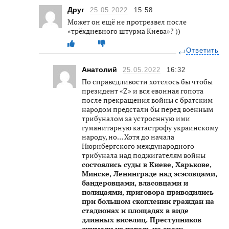
Друг
25.05.2022
15:58
Может он ещё не протрезвел после
«трёхдневного штурма Киева»? ))
Ответить
Анатолий
25.05.2022
16:32
По справедливости хотелось бы чтобы
президент «Z» и вся евонная гопота
после прекращения войны с братским
народом предстали бы перед военным
трибуналом за устроенную ими
гуманитарную катастрофу украинскому
народу, но… Хотя до начала
Нюрнбергского международного
трибунала над поджигателям войны
состоялись суды в Киеве, Харькове,
Минске, Ленинграде над эсэсовцами,
бандеровцами, власовцами и
полицаями, приговора приводились
при большом скоплении граждан на
стадионах и площадях в виде
длинных виселиц. Преступников
снимали из петель не сразу,