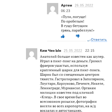
Артем
26.05.2022
06:23
«Пули, погуще!
По оробелым!
В гущу бегущим
грянь, парабеллум!»
Ответить
Ким Чен Ын
25.05.2022
22:15
Анатолий больше известен как шулер.
Играл в пинг-понг на деньги. Громил
фраеров ушастых, используя
крапленный шарик для пинг-понга.
Шарик был со смещенным центром
тяжести. Гастролировал в Заполярном,
Лоустари, Корзуново, Печенге, Никеле,
Ленинграде, Мурманске. Органам
милиции известен под кличкой
«Клещ». В свое время был во
всесоюзном розыске, фотографии
висели во всех аэропортах, на ж/д
вокзалах и автостанциях.