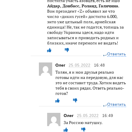
постигла участь азовцев, есть же ишо
Айдар, Донбасс, Роланд, Галичина
.
Вон президент «Z» объявил же что
число «диких гусей» достигло 6.000,
энто уже цельный полк, армейская
единица! Не, так не годится, топишь за
свободу Украины здеся, надо идти
записываться и приводить родных и
близких, иначе перемоги не видать!
Ответить
Олег
25.05.2022
16:48
Толян, я и мои друзья реально
готовы идти на передовую, для нас
это не составит труда. Хотим видеть
тебя в своих рядах. Ответь реально-
готов?
Ответить
Олег
25.05.2022
16:49
За Россию матушку.