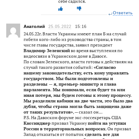
себе садился.
Ответить
Анатолий
25.05.2022
15:16
24.05.22г. Власти Украины имеют план Б на случай
гибели кого-либо из руководства страны, в том
числе главы государства, заявил президент
Владимир Зеленский
во время выступления по
видеосвязи в Украинском доме в Давосе.
По словам Зеленского, власти готовы к действиям на
случай такого развития событий:
«Согласно
нашему законодательству, есть кому управлять
государством. Мы были подготовлены и
разделены — я, премьер-министр и глава
парламента. Мы понимали, если будет та или
иная потеря, мы будем готовы к этому процессу.
Мы разделили кабмин на две части, это было два
дубля, чтобы страна могла быть защищена даже
от таких результатов»
, — сказал он…
P.S. На Давоском форуме экс-госсекретарь США
Киссинджер
призвал Украину
пойти на уступки
России в территориальных вопросах
. Он призвал
Запад отказаться от попыток
сделать все для