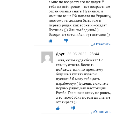
а мне по возрасту его не дадут. У
тебя же всё проще — все возрастные
ограничения сняты Путиным, и
именно ваша РФ напала на Украину,
поэтому ты должен быть там в
первых рядах, как верный «солдат
Путина» ))) Или ты бздишь? )
Говори, не стесняйся, тут все свои ))
Ответить
Друг
25.05.2022
23:44
Толя, ну ты куда сбежал? Не
слышу ответа. Воевать
пойдёшь, или по прежнему
будешь в кустах пузыри
пускать? Я могу тебе дать
парабеллум ) Будешь в окопе в
первых рядах, как настоящий
Рэмбо. Главное в атаку не рвись,
а то твоя бабка потом штаны не
отстирает ))
Ответить