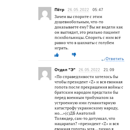
Пётр
26.05.2022
05:47
Зачем вы спорите с этим
душевнобольным, что-то
доказываете ему? Вы же видели как
он выглядит, это реально пациент
психбольницы. Спорить с ним всё
равно что в шахматы с голубем
играть.
Ответить
Отдел "Э"
26.05.2022
21:09
«По справедливости хотелось бы
чтобы президент «Z» и вся евонная
гопота после прекращения войны с
братским народом предстали бы
перед военным трибуналом за
устроенную ими гуманитарную
катастрофу украинскому народу,
но…»(с)ДБ Анатолий
Толяндер, сам-то дотумкал, что
нацарапал? «президент «Z» и вся
евонная гопота» мля… лично я