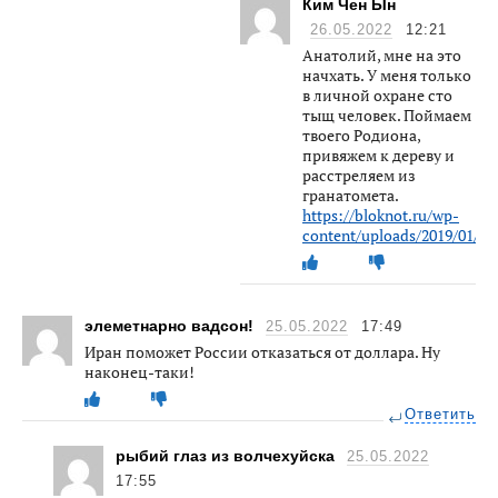
Ким Чен Ын
26.05.2022
12:21
Анатолий, мне на это
начхать. У меня только
в личной охране сто
тыщ человек. Поймаем
твоего Родиона,
привяжем к дереву и
расстреляем из
гранатомета.
https://bloknot.ru/wp-
content/uploads/2019/01/ki
элеметнарно вадсон!
25.05.2022
17:49
Иран поможет России отказаться от доллара. Ну
наконец-таки!
Ответить
рыбий глаз из волчехуйска
25.05.2022
17:55