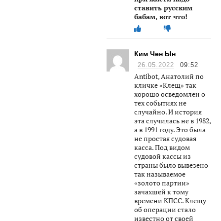
ставить русским
бабам, вот что!
Ким Чен Ын
26.05.2022
09:52
Antibot, Анатолий по
кличке «Клещ» так
хорошо осведомлен о
тех событиях не
случайно. И история
эта случилась не в 1982,
а в 1991 году. Это была
не простая судовая
касса. Под видом
судовой кассы из
страны было вывезено
так называемое
«золото партии»
зачахшей к тому
времени КПСС. Клещу
об операции стало
известно от своей