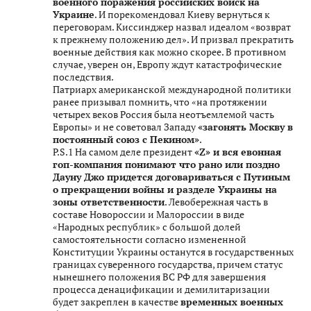
военного поражения российских войск на
Украине
. И порекомендовал Киеву вернуться к
переговорам. Киссинджер назвал идеалом «возврат
к прежнему положению дел». И призвал прекратить
военные действия как можно скорее. В противном
случае, уверен он, Европу ждут катастрофические
последствия.
Патриарх американской международной политики
ранее призывал помнить, что «на протяжении
четырех веков Россия была неотъемлемой часть
Европы» и не советовал Западу
«загонять Москву в
постоянный союз с Пекином»
.
P.S.1 На самом деле президент
«Z» и вся евонная
гоп-компания понимают что рано или поздно
Дауну Джо придется договариваться с Путиным
о прекращении войны и разделе Украины на
зоны ответственности
. Левобережная часть в
составе Новороссии и Малороссии в виде
«Народных республик» c большой долей
самостоятельности согласно измененной
Конституции Украины останутся в государственных
границах суверенного государства, причем статус
нынешнего положения ВС РФ для завершения
процесса денацификации и демилитаризации
будет закреплен в качестве
временных военных