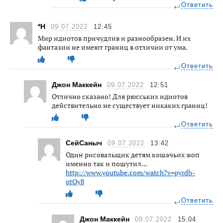
Ответить
*Н
09.07.2022
12:45
Мир идиотов причудлив и разнообразен. И их
фантазии не имеют границ в отличии от ума.
Ответить
Джон Маккейн
09.07.2022
12:51
Отлично сказано! Для рюсських идиотов
действительно не существует никаких границ!
Ответить
СейСаныч
09.07.2022
13:42
Один рисовальщик детям кошачьих жоп
именно так и пошутил…
http://www.youtube.com/watch?v=pyrdh-
otOy8
Ответить
Джон Маккейн
09.07.2022
15:04