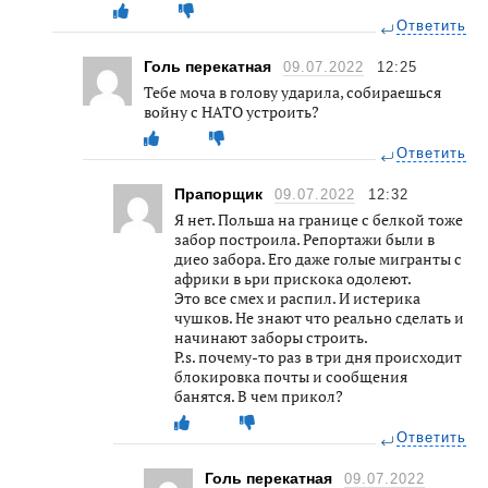
Ответить
Голь перекатная
09.07.2022
12:25
Тебе моча в голову ударила, собираешься
войну с НАТО устроить?
Ответить
Прапорщик
09.07.2022
12:32
Я нет. Польша на границе с белкой тоже
забор построила. Репортажи были в
диео забора. Его даже голые мигранты с
африки в ьри прискока одолеют.
Это все смех и распил. И истерика
чушков. Не знают что реально сделать и
начинают заборы строить.
P.s. почему-то раз в три дня происходит
блокировка почты и сообщения
банятся. В чем прикол?
Ответить
Голь перекатная
09.07.2022