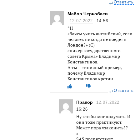
Ответить
Майор Чернобаев
12.07.2022
14:56
*Н
«Зачем учить английский, если
человек никогда не поедет в
Лондон?» (С)
спикер государственного
совета Крыма» Владимир
Константинов.
А ты — типичный пример,
почему Владимир
Константинов кретин.
Ответить
Прапор
12.07.2022
16:26
Ну кто бы мог подумать. И
они тоже практикуют.
Может пора узаконить??
»
SAS препятствует