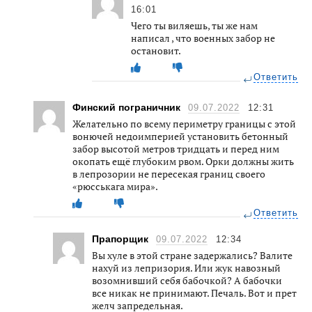
16:01
Чего ты виляешь, ты же нам
написал , что военных забор не
остановит.
Ответить
Финский пограничник
09.07.2022
12:31
Желательно по всему периметру границы с этой
вонючей недоимперией установить бетонный
забор высотой метров тридцать и перед ним
окопать ещё глубоким рвом. Орки должны жить
в лепрозории не пересекая границ своего
«рюсськага мира».
Ответить
Прапорщик
09.07.2022
12:34
Вы хуле в этой стране задержались? Валите
нахуй из лепризория. Или жук навозный
возомнивший себя бабочкой? А бабочки
все никак не принимают. Печаль. Вот и прет
желч запредельная.