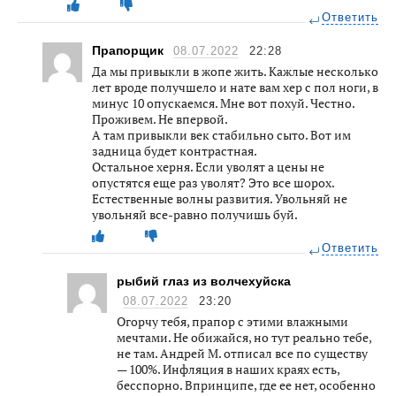
Ответить
Прапорщик
08.07.2022
22:28
Да мы привыкли в жопе жить. Кажлые несколько
лет вроде получшело и нате вам хер с пол ноги, в
минус 10 опускаемся. Мне вот похуй. Честно.
Проживем. Не впервой.
А там привыкли век стабильно сыто. Вот им
задница будет контрастная.
Остальное херня. Если уволят а цены не
опустятся еще раз уволят? Это все шорох.
Естественные волны развития. Увольняй не
увольняй все-равно получишь буй.
Ответить
рыбий глаз из волчехуйска
08.07.2022
23:20
Огорчу тебя, прапор с этими влажными
мечтами. Не обижайся, но тут реально тебе,
не там. Андрей М. отписал все по существу
— 100%. Инфляция в наших краях есть,
бесспорно. Впринципе, где ее нет, особенно