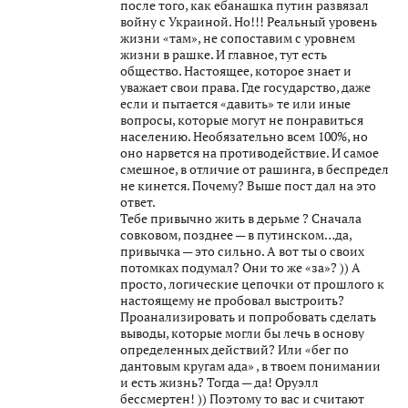
после того, как ебанашка путин развязал
войну с Украиной. Но!!! Реальный уровень
жизни «там», не сопоставим с уровнем
жизни в рашке. И главное, тут есть
общество. Настоящее, которое знает и
уважает свои права. Где государство, даже
если и пытается «давить» те или иные
вопросы, которые могут не понравиться
населению. Необязательно всем 100%, но
оно нарвется на противодействие. И самое
смешное, в отличие от рашинга, в беспредел
не кинется. Почему? Выше пост дал на это
ответ.
Тебе привычно жить в дерьме ? Сначала
совковом, позднее — в путинском…да,
привычка — это сильно. А вот ты о своих
потомках подумал? Они то же «за»? )) А
просто, логические цепочки от прошлого к
настоящему не пробовал выстроить?
Проанализировать и попробовать сделать
выводы, которые могли бы лечь в основу
определенных действий? Или «бег по
дантовым кругам ада» , в твоем понимании
и есть жизнь? Тогда — да! Оруэлл
бессмертен! )) Поэтому то вас и считают