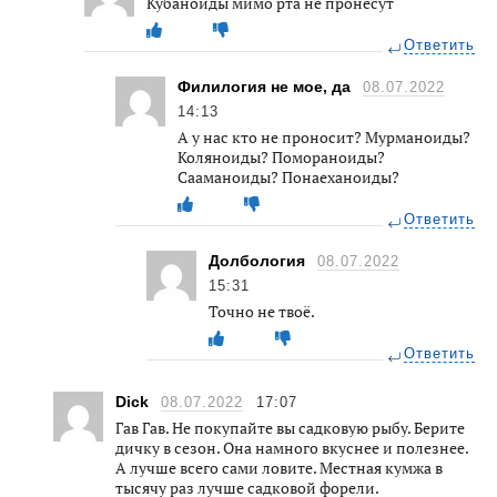
Кубаноиды мимо рта не пронесут
Ответить
Филилогия не мое, да
08.07.2022
14:13
А у нас кто не проносит? Мурманоиды?
Коляноиды? Помораноиды?
Сааманоиды? Понаеханоиды?
Ответить
Долбология
08.07.2022
15:31
Точно не твоё.
Ответить
Dick
08.07.2022
17:07
Гав Гав. Не покупайте вы садковую рыбу. Берите
дичку в сезон. Она намного вкуснее и полезнее.
А лучше всего сами ловите. Местная кумжа в
тысячу раз лучше садковой форели.