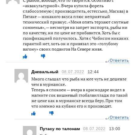
С рыбой, вообще, что то творится. Особливо с
«аквакультурной». Вчера купила форель
слабосоленую ( производитель, естессьно, Масква) в
Пятаке — никакого вкуса плюс неприятный
технический привкус. «Меня опять терзают смутные
сомненья», — несмотря на запрет экспорта, рыбы ни
по качеству, ни по цене не прибавится. Хоть бы с
газификацией получилось . Хотя с Чибисом никаких
гарантий нет, хоть он и привязал это «голубому
вагону» своих подвигов На Севере живя.
Ответить
Дневальный
08.07.2022
12:44
Много слышал что рыба на юге чуть не дешевле
чем в мурманске.
Теперь я спокоен — вчера в краснодаре видел в
магните сок вишневый глобалвилладж по такой
же цене как в мурманске всегда беру. При том
что именно на кубани его и производят.
Ответить
Путасу по талонам
08.07.2022
13:00