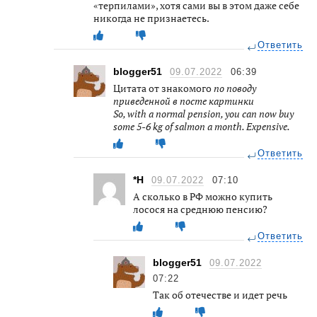
«терпилами», хотя сами вы в этом даже себе
никогда не признаетесь.
Ответить
blogger51
09.07.2022
06:39
Цитата от знакомого
по поводу
приведенной в посте картинки
So, with a normal pension, you can now buy
some 5-6 kg of salmon a month. Expensive.
Ответить
*Н
09.07.2022
07:10
А сколько в РФ можно купить
лосося на среднюю пенсию?
Ответить
blogger51
09.07.2022
07:22
Так об отечестве и идет речь