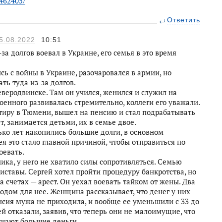
462405/
Ответить
5.08.2022
10:51
а долгов воевал в Украине, его семья в это время
сь с войны в Украине, разочаровался в армии, но
ть туда из-за долгов.
еверодвинске. Там он учился, женился и служил на
оенного развивалась стремительно, коллеги его уважали.
тиру в Тюмени, вышел на пенсию и стал подрабатывать
т, занимается детьми, их в семье двое.
лько лет накопились большие долги, в основном
 это стало главной причиной, чтобы отправиться по
оевать.
ка, у него не хватило силы сопротивляться. Семью
ставы. Сергей хотел пройти процедуру банкротства, но
а счетах — арест. Он уехал воевать тайком от жены. Два
дом для нее. Женщина рассказывает, что денег у них
нсия мужа не приходила, и вообще ее уменьшили с 33 до
ей отказали, заявив, что теперь они не малоимущие, что
учают большие деньги.