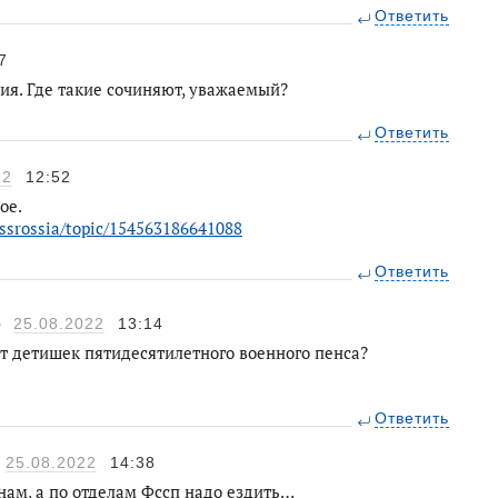
Ответить
7
ия. Где такие сочиняют, уважаемый?
Ответить
22
12:52
ое.
sssrossia/topic/154563186641088
Ответить
ю
25.08.2022
13:14
т детишек пятидесятилетного военного пенса?
Ответить
25.08.2022
14:38
нам, а по отделам Фссп надо ездить…