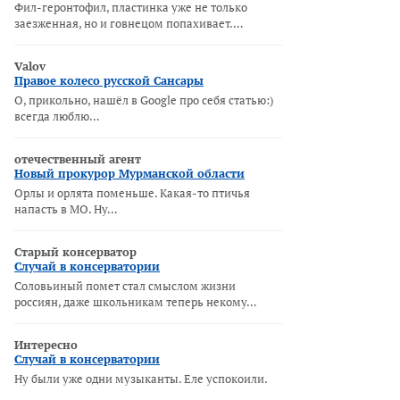
Фил-геронтофил, пластинка уже не только
заезженная, но и говнецом попахивает.…
Valov
Правое колесо русской Сансары
О, прикольно, нашёл в Google про себя статью:)
всегда люблю…
отечественный агент
Новый прокурор Мурманской области
Орлы и орлята поменьше. Какая-то птичья
напасть в МО. Ну…
Старый консерватор
Случай в консерватории
Соловьиный помет стал смыслом жизни
россиян, даже школьникам теперь некому…
Интересно
Случай в консерватории
Ну были уже одни музыканты. Еле успокоили.