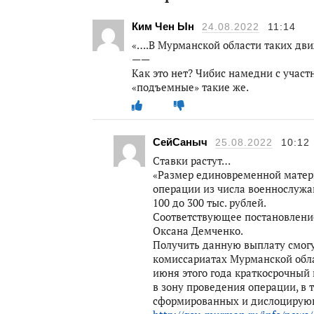
Ким Чен Ын
24.08.2022
11:14
«….В Мурманской области таких дви
——
Как это нет? Чибис намедни с учас
«подъемные» такие же.
СейСаныч
25.08.2022
10:12
Ставки растут…
«Размер единовременной матер
операции из числа военнослужа
100 до 300 тыс. рублей.
Соответствующее постановлени
Оксана Демченко.
Получить данную выплату смогу
комиссариатах Мурманской обла
июня этого года краткосрочный
в зону проведения операции, в 
сформированных и дислоцирующ