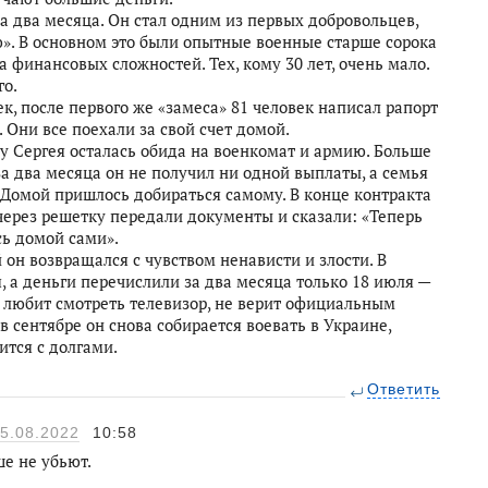
а два месяца. Он стал одним из первых добровольцев,
ю». В основном это были опытные военные старше сорока
а финансовых сложностей. Тех, кому 30 лет, очень мало.
го.
ек, после первого же «замеса» 81 человек написал рапорт
 Они все поехали за свой счет домой.
у Сергея осталась обида на военкомат и армию. Больше
 за два месяца он не получил ни одной выплаты, а семья
 Домой пришлось добираться самому. В конце контракта
через решетку передали документы и сказали: «Теперь
сь домой сами».
 он возвращался с чувством ненависти и злости. В
 а деньги перечислили за два месяца только 18 июля —
е любит смотреть телевизор, не верит официальным
в сентябре он снова собирается воевать в Украине,
ится с долгами.
Ответить
5.08.2022
10:58
ше не убьют.