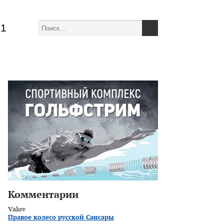
51
Комментарии
Valov
Правое колесо русской Сансары