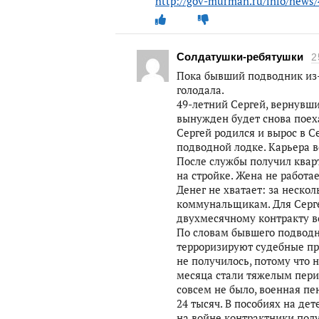
http://gov-murman.ru/info/news/
Солдатушки-ребятушки
2
Пока бывший подводник из-з
голодала.
49-летний Сергей, вернувши
вынужден будет снова поеха
Сергей родился и вырос в С
подводной лодке. Карьера в
После службы получил квар
на стройке. Жена не работае
Денег не хватает: за неско
коммунальщикам. Для Сергея
двухмесячному контракту в
По словам бывшего подводни
терроризируют судебные при
не получилось, потому что н
месяца стали тяжелым перио
совсем не было, военная пе
24 тысяч. В пособиях на дет
на войне контрактники пол