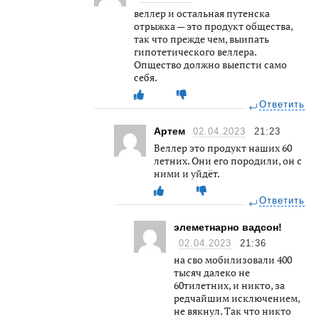
веллер и остальная путенска
отрыжка — это продукт общества,
так что прежде чем, выипать
гипотетического веллера.
Опщество должно выепсти само
себя.
Ответить
Артем
02.04.2023
21:23
Веллер это продукт наших 60
летних. Они его породили, он с
ними и уйдёт.
Ответить
элеметнарно вадсон!
02.04.2023
21:36
на сво мобилизовали 400
тысяч далеко не
60тилетних, и никто, за
редчайшим исключением,
не вякнул. Так что никто