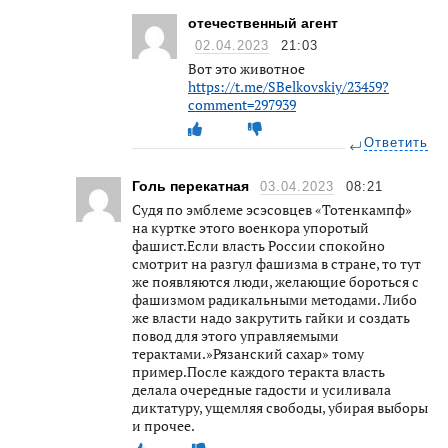
отечественный агент
02.04.2023
21:03
Вот это животное
https://t.me/SBelkovskiy/23459?
comment=297939
Ответить
Голь перекатная
03.04.2023
08:21
Судя по эмблеме эсэсовцев «Тотенкампф»
на куртке этого военкора упоротый
фашист.Если власть России спокойно
смотрит на разгул фашизма в стране, то тут
же появляются люди, желающие бороться с
фашизмом радикальными методами. Либо
же власти надо закрутить гайки и создать
повод для этого управляемыми
терактами.»Рязанский сахар» тому
пример.После каждого теракта власть
делала очередные гадости и усиливала
диктатуру, ущемляя свободы, убирая выборы
и прочее.