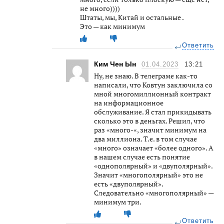
не много))))
Штаты, мы, Китай и остальные .
Это — как минимум
Ответить
Ким Чен Ын
01.04.2023
13:21
Ну, не знаю. В телеграме как-то
написали, что Ковтун заключила со
мной многомиллионный контракт
на информационное
обслуживание. Я стал прикидывать
сколько это в деньгах. Решил, что
раз «много-«, значит минимум на
два миллиона. Т.е. в том случае
«много» означает «более одного». А
в нашем случае есть понятие
«однополярный» и «двуполярный».
Значит «многополярный» это не
есть «двуполярный».
Следовательно «многополярный» —
минимум три.
Ответить