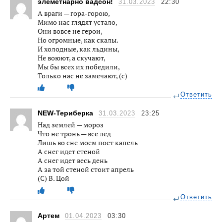
элеметнарно вадсон!
31.03.2023
22:30
А враги — гора-горою,
Мимо нас глядят устало,
Они вовсе не герои,
Но огромные, как скалы.
И холодные, как льдины,
Не воюют, а скучают,
Мы бы всех их победили,
Только нас не замечают, (с)
Ответить
NEW-Териберка
31.03.2023
23:25
Над землей — мороз
Что не тронь — все лед
Лишь во сне моем поет капель
А снег идет стеной
А снег идет весь день
А за той стеной стоит апрель
(С) В. Цой
Ответить
Артем
01.04.2023
03:30