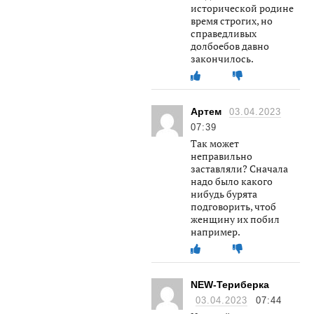
исторической родине
время строгих, но
справедливых
долбоебов давно
закончилось.
Артем
03.04.2023
07:39
Так может
неправильно
заставляли? Сначала
надо было какого
нибудь бурята
подговорить, чтоб
женщину их побил
например.
NEW-Териберка
03.04.2023
07:44