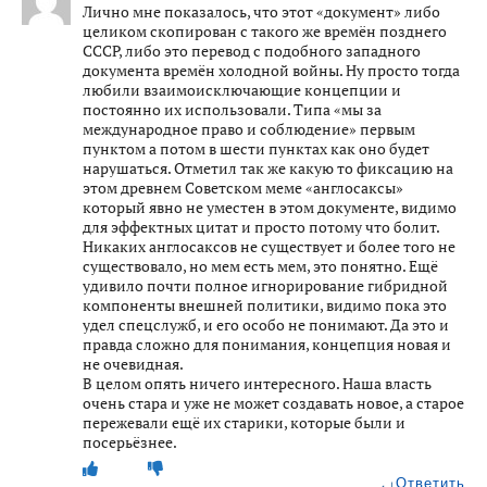
Лично мне показалось, что этот «документ» либо
целиком скопирован с такого же времён позднего
СССР, либо это перевод с подобного западного
документа времён холодной войны. Ну просто тогда
любили взаимоисключающие концепции и
постоянно их использовали. Типа «мы за
международное право и соблюдение» первым
пунктом а потом в шести пунктах как оно будет
нарушаться. Отметил так же какую то фиксацию на
этом древнем Советском меме «англосаксы»
который явно не уместен в этом документе, видимо
для эффектных цитат и просто потому что болит.
Никаких англосаксов не существует и более того не
существовало, но мем есть мем, это понятно. Ещё
удивило почти полное игнорирование гибридной
компоненты внешней политики, видимо пока это
удел спецслужб, и его особо не понимают. Да это и
правда сложно для понимания, концепция новая и
не очевидная.
В целом опять ничего интересного. Наша власть
очень стара и уже не может создавать новое, а старое
пережевали ещё их старики, которые были и
посерьёзнее.
Ответить