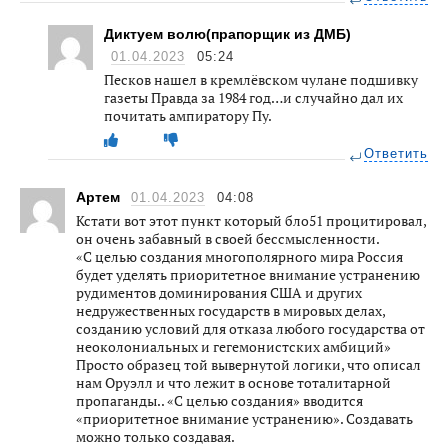
Диктуем волю(прапорщик из ДМБ)
01.04.2023
05:24
Песков нашел в кремлёвском чулане подшивку
газеты Правда за 1984 год…и случайно дал их
почитать ампиратору Пу.
Ответить
Артем
01.04.2023
04:08
Кстати вот этот пункт который бло51 процитировал,
он очень забавный в своей бессмысленности.
«С целью создания многополярного мира Россия
будет уделять приоритетное внимание устранению
рудиментов доминирования США и других
недружественных государств в мировых делах,
созданию условий для отказа любого государства от
неоколониальных и гегемонистских амбиций»
Просто образец той вывернутой логики, что описал
нам Оруэлл и что лежит в основе тоталитарной
пропаганды.. «С целью создания» вводится
«приоритетное внимание устранению». Создавать
можно только создавая.