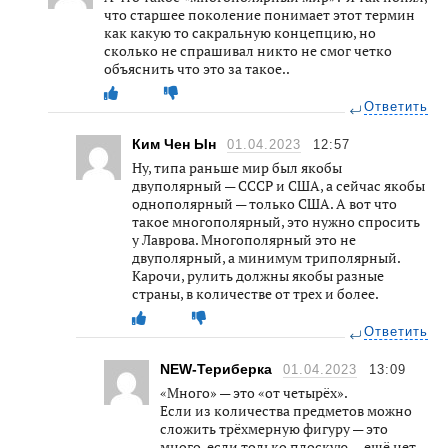
что старшее поколение понимает этот термин
как какую то сакральную концепцию, но
сколько не спрашивал никто не смог четко
объяснить что это за такое..
Ответить
Ким Чен Ын
01.04.2023
12:57
Ну, типа раньше мир был якобы
двуполярный — СССР и США, а сейчас якобы
однополярный — только США. А вот что
такое многополярный, это нужно спросить
у Лаврова. Многополярный это не
двуполярный, а минимум триполярный.
Карочи, рулить должны якобы разные
страны, в количестве от трех и более.
Ответить
NEW-Териберка
01.04.2023
13:09
«Много» — это «от четырёх».
Если из количества предметов можно
сложить трёхмерную фигуру — это
много, если только плоскую — ещё нет,