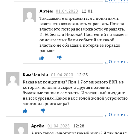
Ответить
Артём
01.04.2023
12:01
Так, давайте определяться с понятиями,
власть это возможность управлять. Потеря
власти это потеря возможности управлять.
И Геббельс и Николай Последний на момент
описываемых Вами событий никакой
властью не обладали, потеряв ее гораздо
раньше.
Ответить
Ким Чен Ын
01.04.2023
12:25
Какая нах концепция? При 1,7 от мирового ВВП, из
которых половина сырьё, а другая половина
бумажные танки и самолеты. И тотальный пиздинг
на всех уровнях. Какое нах с голой жопой устройство
многополярного мира?
Ответить
Артём
01.04.2023
12:28
А что такое «многополярный мир»? Я так понял,