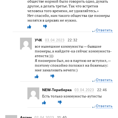
обществе нормой было говорить одно, думать
другое, а делать третье. Так что встретив
человека того времени, не удивляйтесь.»
Нет спасибо, нам такого общества где пионеры
молятся в церквях не нужно.
Ответить
УЧК
03.04.2023
22:32
все нынешние коммунисты — бывшие
пионеры, а найдите-ка сейчас коммуниста-
атеиста:)))
Я пионером был, но в партию не вступил, —
поэтому спокойно положил на боженьку:
мне замаливать нечего:)
Ответить
NEW-Териберка
03.04.2023
22:46
Есть только коммунисты-аутисты
Ответить
Артем
02.04.2023
11:40