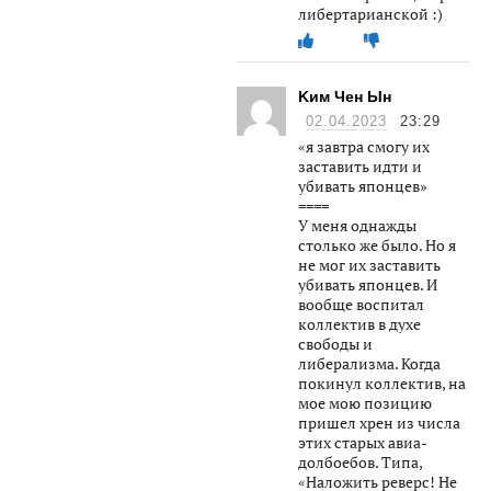
либертарианской :)
Kим Чен Ын
02.04.2023
23:29
«я завтра смогу их
заставить идти и
убивать японцев»
====
У меня однажды
столько же было. Но я
не мог их заставить
убивать японцев. И
вообще воспитал
коллектив в духе
свободы и
либерализма. Когда
покинул коллектив, на
мое мою позицию
пришел хрен из числа
этих старых авиа-
долбоебов. Типа,
«Наложить реверс! Не