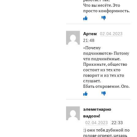
Что вы несёте. Это
просто конформность.
Артем
02.04.2023
21:48
«Почему
подчиняются» Потому
что подчинённые.
Прикиньте, общество
состоит из тех кто
говорит и из тех кто
слушает.
Ебать откровение. Ого.
элеметнарно
вадсон!
02.04.2023
22:33
:) они тебя дубиной по
голове огреют. цезарь