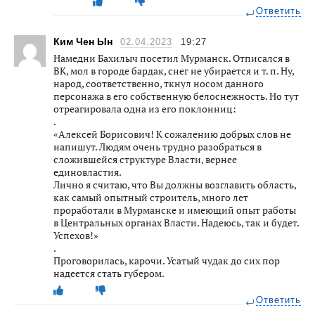
Ответить
Ким Чен Ын
02.04.2023
19:27
Намедни Бахилыч посетил Мурманск. Отписался в
ВК, мол в городе бардак, снег не убирается и т. п. Ну,
народ, соответственно, ткнул носом данного
персонажа в его собственную белоснежность. Но тут
отреагировала одна из его поклонниц:
.
«Алексей Борисович! К сожалению добрых слов не
напишут. Людям очень трудно разобраться в
сложившейся структуре Власти, вернее
единовластия.
Лично я считаю, что Вы должны возглавить область,
как самый опытный строитель, много лет
проработали в Мурманске и имеющий опыт работы
в Центральных органах Власти. Надеюсь, так и будет.
Успехов!»
.
Проговорилась, карочи. Усатый чудак до сих пор
надеется стать губером.
Ответить