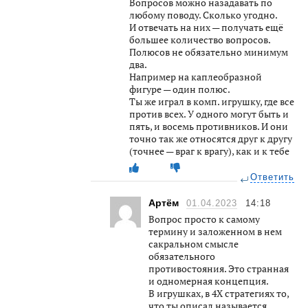
Вопросов можно назадавать по
любому поводу. Сколько угодно.
И отвечать на них — получать ещё
большее количество вопросов.
Полюсов не обязательно минимум
два.
Например на каплеобразной
фигуре — один полюс.
Ты же играл в комп. игрушку, где все
против всех. У одного могут быть и
пять, и восемь противников. И они
точно так же относятся друг к другу
(точнее — враг к врагу), как и к тебе
Ответить
Артём
01.04.2023
14:18
Вопрос просто к самому
термину и заложенном в нем
сакральном смысле
обязательного
противостояния. Это странная
и одномерная концепция.
В игрушках, в 4X стратегиях то,
что ты описал называется