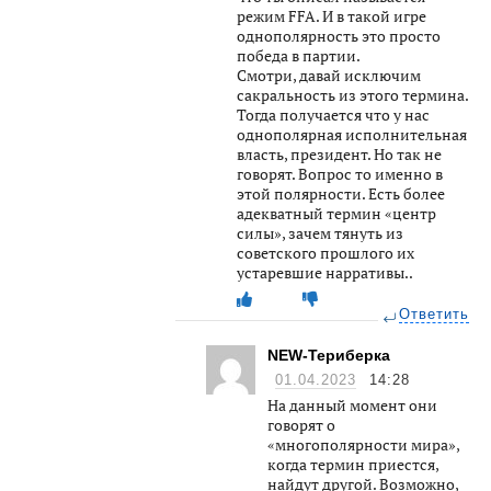
режим FFA. И в такой игре
однополярность это просто
победа в партии.
Смотри, давай исключим
сакральность из этого термина.
Тогда получается что у нас
однополярная исполнительная
власть, президент. Но так не
говорят. Вопрос то именно в
этой полярности. Есть более
адекватный термин «центр
силы», зачем тянуть из
советского прошлого их
устаревшие нарративы..
Ответить
NEW-Териберка
01.04.2023
14:28
На данный момент они
говорят о
«многополярности мира»,
когда термин приестся,
найдут другой. Возможно,