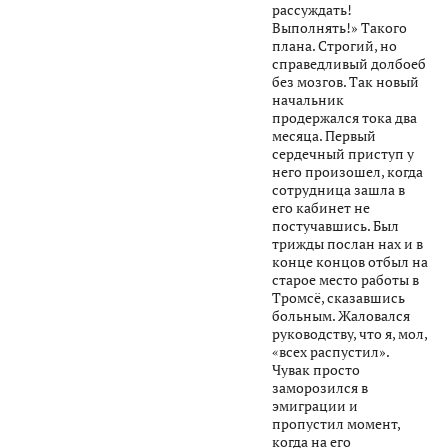
рассуждать!
Выполнять!» Такого
плана. Строгий, но
справедливый долбоеб
без мозгов. Так новый
начальник
продержался тока два
месяца. Первый
сердечный приступ у
него произошел, когда
сотрудница зашла в
его кабинет не
постучавшись. Был
трижды послан нах и в
конце концов отбыл на
старое место работы в
Тромсё, сказавшись
больным. Жаловался
руководству, что я, мол,
«всех распустил».
Чувак просто
заморозился в
эмиграции и
пропустил момент,
когда на его