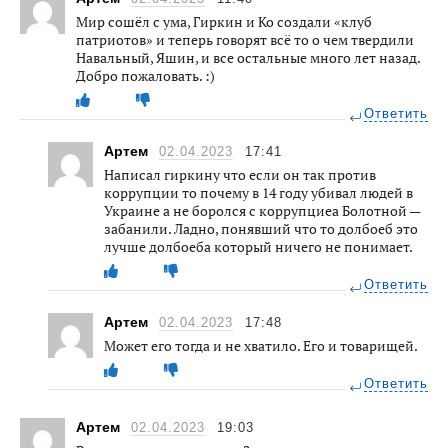
Мир сошёл с ума, Гиркин и Ко создали «клуб
патриотов» и теперь говорят всё то о чем твердили
Навальный, Яшин, и все остальные много лет назад.
Добро пожаловать. :)
Ответить
Артем
02.04.2023
17:41
Написал гиркину что если он так против
коррупции то почему в 14 году убивал людей в
Украине а не боролся с коррупциеа Болотной —
забанили. Ладно, понявший что то долбоеб это
лучше долбоеба который ничего не понимает.
Ответить
Артем
02.04.2023
17:48
Может его тогда и не хватило. Его и товарищей.
Ответить
Артем
02.04.2023
19:03