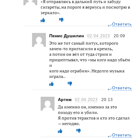
«Я отправлюсь в дальний путь и забуду
сигареты, на пороге я вернусь и посмотрю в
зеркало».
Ответить
Пенис Душилин
02.04.2023
20:09
Это же тот самый питух, которого
зачем-то пригласили в кремль,
а потом он вёл от туда стрим и
пришептывал, что «мы кого надо убьём
и
кого надо ограбим». Недолго музыка
играла..
Ответить
Артем
02.04.2023
20:13
Да именно он, именно за это
походу его и убили.
Я против терактов и кто это сделал
— негодяи.
Ответить