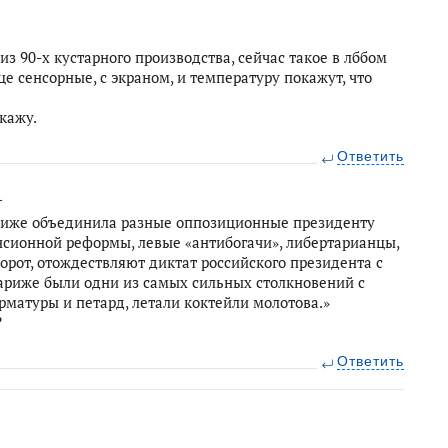
из 90-х кустарного производства, сейчас такое в лббом
е сенсорные, с экраном, и температуру покажут, что
кажу.
Ответить
1
риже объединила разные оппозиционные президенту
нсионной реформы, левые «антибогачи», либертарианцы,
борот, отождествляют диктат российского президента с
ариже были одни из самых сильных столкновений с
рматуры и петард, летали коктейли молотова.»
?
Ответить