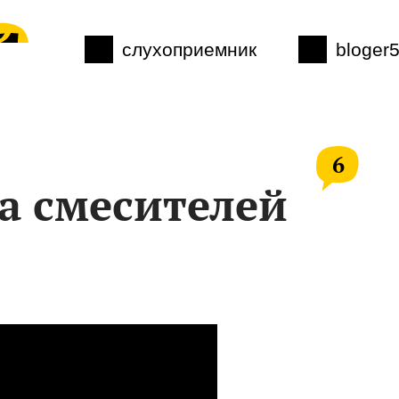
слухоприемник
bloger
6
а смесителей