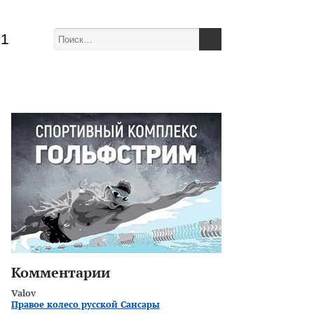
51
Комментарии
Valov
Правое колесо русской Сансары