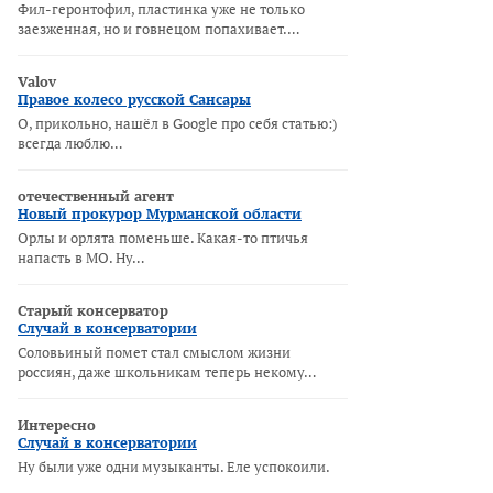
Фил-геронтофил, пластинка уже не только
заезженная, но и говнецом попахивает.…
Valov
Правое колесо русской Сансары
О, прикольно, нашёл в Google про себя статью:)
всегда люблю…
отечественный агент
Новый прокурор Мурманской области
Орлы и орлята поменьше. Какая-то птичья
напасть в МО. Ну…
Старый консерватор
Случай в консерватории
Соловьиный помет стал смыслом жизни
россиян, даже школьникам теперь некому…
Интересно
Случай в консерватории
Ну были уже одни музыканты. Еле успокоили.