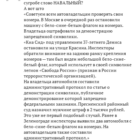
сугробе слово НАВАЛЬНЫЙ?
А вот што
«Советуем всем автовладельцам проверять свои
номера. В Москве в очередной раз остановили
машину с бело-сине-белым флагом на номерах.
Владельца оштрафовали за демонстрацию
запрещённой символики.
«Киа Сид» под управлением 37-летнего Дениса
остановили на улице Красина. Инспекторы
обратили внимание на заднюю рамку крепления
номеров — там был виден небольшой бело-сине-
белый флаг, который использует в своей символике
легион «Свобода России» (признан в России
террористической организацией).
На владельца автомобиля составили
административный протокол по статье о
демонстрации символики, публичное
демонстрирование которой запрещено
федеральными законами. Пресненский районный
суд назначил мужчине штраф в 2 тысячи рублей.
Это уже не первый подобный случай. Ранее в
Зеленограде инспекторы выявили два автомобиля с
бело-сине-белым флагом на номерах. На
автовладельцев также составили
административный протокол.»