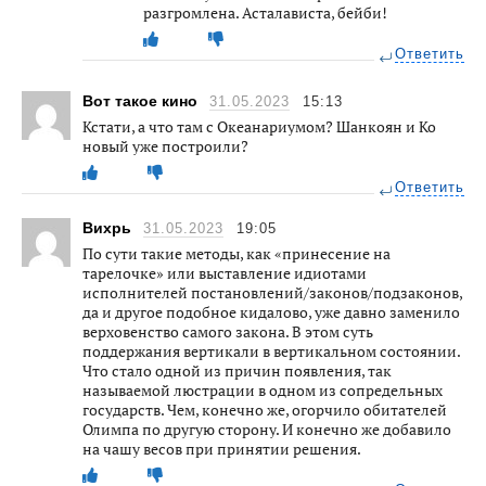
разгромлена. Асталависта, бейби!
Ответить
Вот такое кино
31.05.2023
15:13
Кстати, а что там с Океанариумом? Шанкоян и Ко
новый уже построили?
Ответить
Вихрь
31.05.2023
19:05
По сути такие методы, как «принесение на
тарелочке» или выставление идиотами
исполнителей постановлений/законов/подзаконов,
да и другое подобное кидалово, уже давно заменило
верховенство самого закона. В этом суть
поддержания вертикали в вертикальном состоянии.
Что стало одной из причин появления, так
называемой люстрации в одном из сопредельных
государств. Чем, конечно же, огорчило обитателей
Олимпа по другую сторону. И конечно же добавило
на чашу весов при принятии решения.