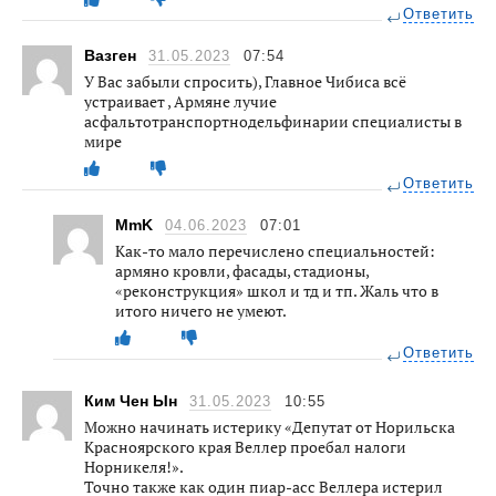
Ответить
Вазген
31.05.2023
07:54
У Вас забыли спросить), Главное Чибиса всё
устраивает , Армяне лучие
асфальтотранспортнодельфинарии специалисты в
мире
Ответить
MmK
04.06.2023
07:01
Как-то мало перечислено специальностей:
армяно кровли, фасады, стадионы,
«реконструкция» школ и тд и тп. Жаль что в
итого ничего не умеют.
Ответить
Ким Чен Ын
31.05.2023
10:55
Можно начинать истерику «Депутат от Норильска
Красноярского края Веллер проебал налоги
Норникеля!».
Точно также как один пиар-асс Веллера истерил