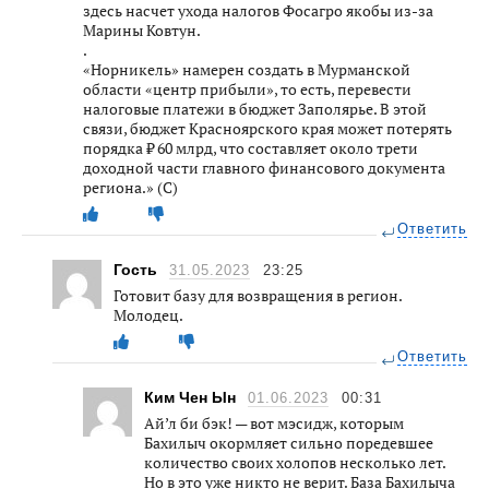
здесь насчет ухода налогов Фосагро якобы из-за
Марины Ковтун.
.
«Норникель» намерен создать в Мурманской
области «центр прибыли», то есть, перевести
налоговые платежи в бюджет Заполярье. В этой
связи, бюджет Красноярского края может потерять
порядка ₽ 60 млрд, что составляет около трети
доходной части главного финансового документа
региона.» (С)
Ответить
Гость
31.05.2023
23:25
Готовит базу для возвращения в регион.
Молодец.
Ответить
Ким Чен Ын
01.06.2023
00:31
Ай’л би бэк! — вот мэсидж, которым
Бахилыч окормляет сильно поредевшее
количество своих холопов несколько лет.
Но в это уже никто не верит. База Бахилыча