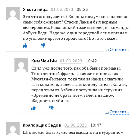
У кота яйца
01.06.2023
09:26
Это что ж получается? Холопы госдумского нардепа
сами себя сжирают? Стасик Ланин был верным
веллеровцем, Наволоцкий тоже выходец из команды
АзБукиВеди. Надо же, один городской слил органам
по уголовке другого городского! Вот это сюжет
Ответить
Ким Чен Ын
01.06.2023
10:42
Слил уже после того, как оба были пойманы.
Типо честный фраер. Такая же история, как
Мусатян-Гисмеев, тока там за йайца схватили
взяткодателя, а здесь взяткополучателя. Кстати,
перед этим от Азбуки поступила инструкция
«Временно не брать, всем залечь на дно».
Жадность сгубила.
Ответить
прапорщик Задов
01.06.2023
10:47
Што может быть хуже, чем высцать на неубранном