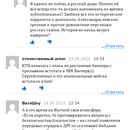
Я одного не пойму, в русской душе. Почему ей
всё всегда что-то должно напоминать из времен
хуйпоймикаких? Заебали все эти исторические
парралели и диагонали. Александры невские,
грозные и прочие дивиантные персонажи
русских сказок. История не наука, вкурсе
наверное?
Ответить
отечественный агент
24.06.2023
10:54
КТО началась с атаки на рекламные баннеры с
призывами вступать в ЧВК Вагнера)))
Сергейсемёныч и его коммунальные войска
вступили в бой!
Ответить
ВатаШоу
24.06.2023
12:34
А в это время на Житной своя атмосфера.
«Если коротко, то проговаривались вопросы с
безопасностью блокпостов — на случай появления
передовых отрядов и ДРГ их усиливают бойцами