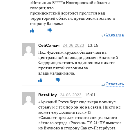
«Источник В****в Новгородской области
говорит, что
президентский вертолет пролетел над
территорией области, предположительно, в
сторону Валдая.»
Ответить
СейСаныч
24.06.2023
13:15
Над Чудовым кружок бы дал-там на
центральной площади должен Анатолий
Федорищев стоять в одиночном пикете
против пятой колонны за
владимвладимыча.
Ответить
ВатаШоу
24.06.2023
15:01
«Аркадий Ротенберг еще вчера покинул
страну и с тех пор он не на связи. Никто не
может ему дозвониться.» ©
«Самолёт президентского специального
лётного отряда «Россия» ТУ-214ПУ вылетел
из Внуково в сторону Санкт-Петербурга.