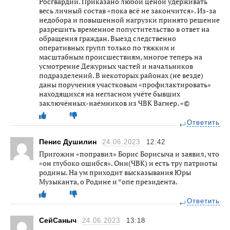
Росгвардии. Приказано любой ценой удерживать
весь личный состав «пока всё не закончится». Из-за
недобора и повышенной нагрузки принято решение
разрешить временное попустительство в ответ на
обращения граждан. Выезд следственно
оперативных групп только по тяжким и
масштабным происшествиям, многое теперь на
усмотрение Дежурных частей и начальников
подразделений. В некоторых районах (не везде)
даны поручения участковым «профилактировать»
находящихся на негласном учёте бывших
заключённых-наёмников из ЧВК Вагнер. «©
Ответить
Пенис Душилин
24.06.2023
12:42
Пригожин «поправил» Борис Борисыча и заявил, что
«он глубоко ошибся». Они(ЧВК) и есть тру патриоты
родины. На ум приходит высказывания Юры
Музыканта, о Родине и *опе президента.
Ответить
СейСаныч
24.06.2023
13:18