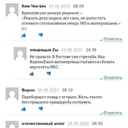
Ким Чен Ын
24.06.2023
08:09
Кремлевское ночное решение —
«Решить дело миром, все свои, не допустить
огневого столкновения между МО и вагнеровцами.»
(c)
Ответить
опырацыя Zы
24.06.2023
14:36
Не прошло. В Ростове уже стрельба. Над
ВороньЕжем вагинеровцы пытаются сбивать
вертолёты ВКС.
Ответить
Ворон
24.06.2023
08:10
Переборщил повар с острым. Жаль, такого
бесстрашного правдоруба потеряем.
Ответить
отечественный агент
24.06.2023
08:55