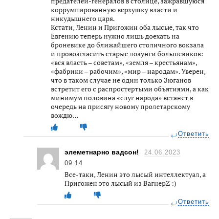
предателей-генералов в столице, зажравшуюся
коррумпированную верхушку власти и
никудышнего царя.
Кстати, Ленин и Пригожин оба лысые, так что
Евгению теперь нужно лишь доехать на
броневике до ближайшего столичного вокзала
и провозгласить старые лозунги большевиков:
«вся власть – советам», «земля – крестьянам»,
«фабрики – рабочим», «мир – народам». Уверен,
что в таком случае не один только Зюганов
встретит его с распростертыми объятиями, а как
минимум половина «слуг народа» встанет в
очередь на присягу новому пролетарскому
вождю…
Ответить
элеметнарно вадсон!
24.06.2023
09:14
Все-таки, Ленин это лысый интеллектуал, а
Пригожен это лысый из ВагнерZ :)
Ответить