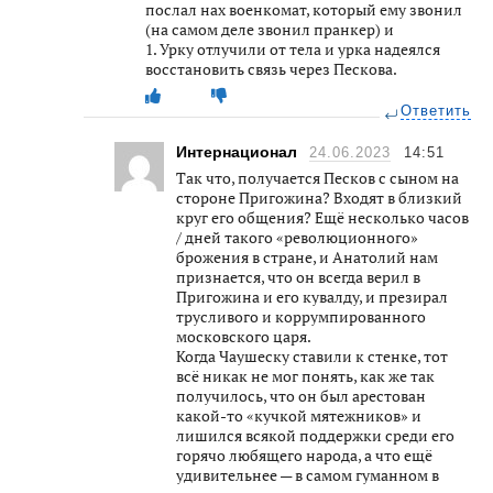
послал нах военкомат, который ему звонил
(на самом деле звонил пранкер) и
1. Урку отлучили от тела и урка надеялся
восстановить связь через Пескова.
Ответить
Интернационал
24.06.2023
14:51
Так что, получается Песков с сыном на
стороне Пригожина? Входят в близкий
круг его общения? Ещё несколько часов
/ дней такого «революционного»
брожения в стране, и Анатолий нам
признается, что он всегда верил в
Пригожина и его кувалду, и презирал
трусливого и коррумпированного
московского царя.
Когда Чаушеску ставили к стенке, тот
всё никак не мог понять, как же так
получилось, что он был арестован
какой-то «кучкой мятежников» и
лишился всякой поддержки среди его
горячо любящего народа, а что ещё
удивительнее — в самом гуманном в