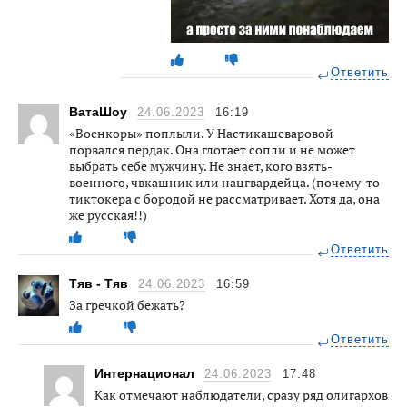
Ответить
ВатаШоу
24.06.2023
16:19
«Военкоры» поплыли. У Настикашеваровой
порвался пердак. Она глотает сопли и не может
выбрать себе мужчину. Не знает, кого взять-
военного, чвкашник или нацгвардейца. (почему-то
тиктокера с бородой не рассматривает. Хотя да, она
же русская!!)
Ответить
Тяв - Тяв
24.06.2023
16:59
За гречкой бежать?
Ответить
Интернационал
24.06.2023
17:48
Как отмечают наблюдатели, сразу ряд олигархов