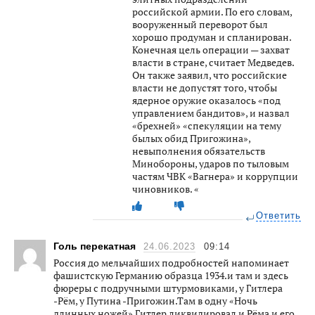
российской армии. По его словам,
вооруженный переворот был
хорошо продуман и спланирован.
Конечная цель операции — захват
власти в стране, считает Медведев.
Он также заявил, что российские
власти не допустят того, чтобы
ядерное оружие оказалось «под
управлением бандитов», и назвал
«брехней» «спекуляции на тему
былых обид Пригожина»,
невыполнения обязательств
Минобороны, ударов по тыловым
частям ЧВК «Вагнера» и коррупции
чиновников. «
Ответить
Голь перекатная
24.06.2023
09:14
Россия до мельчайших подробностей напоминает
фашистскую Германию образца 1934.и там и здесь
фюреры с подручными штурмовиками, у Гитлера
-Рём, у Путина -Пригожин.Там в одну «Ночь
длинных ножей» Гитлер ликвидировал и Рёма и его