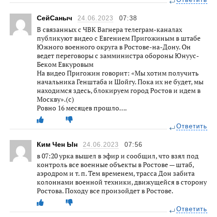
СейСаныч
24.06.2023
07:38
В связанных с ЧВК Вагнера телеграм-каналах
публикуют видео с Евгением Пригожиным в штабе
Южного военного округа в Ростове-на-Дону. Он
ведет переговоры с замминистра обороны Юнуус-
Беком Евкуровым
На видео Пригожин говорит: «Мы хотим получить
начальника Генштаба и Шойгу. Пока их не будет, мы
находимся здесь, блокируем город Ростов и идем в
Москву».(с)
Ровно 16 месяцев прошло….
Ответить
Ким Чен Ын
24.06.2023
07:56
в 07:20 урка вышел в эфир и сообщил, что взял под
контроль все военные объекты в Ростове — штаб,
аэродром и т. п. Тем временем, трасса Дон забита
колоннами военной техники, движущейся в сторону
Ростова. Походу все произойдет в Ростове.
Ответить