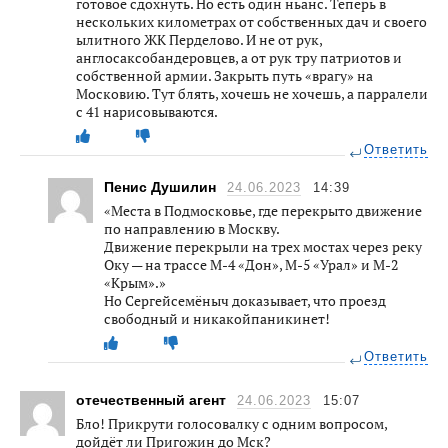
готовое сдохнуть. Но есть один ньанс. Теперь в
нескольких километрах от собственных дач и своего
ылитного ЖК Перделово. И не от рук,
англосаксобандеровцев, а от рук тру патриотов и
собственной армии. Закрыть путь «врагу» на
Московию. Тут блять, хочешь не хочешь, а парралели
с 41 нарисовываются.
Ответить
Пенис Душилин
24.06.2023
14:39
«Места в Подмосковье, где перекрыто движение
по направлению в Москву.
Движение перекрыли на трех мостах через реку
Оку — на трассе М-4 «Дон», М-5 «Урал» и М-2
«Крым».»
Но Сергейсемёныч доказывает, что проезд
свободный и никакойпаникинет!
Ответить
отечественный агент
24.06.2023
15:07
Бло! Прикрути голосовалку с одним вопросом,
дойдёт ли Пригожин до Мск?