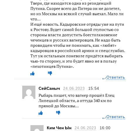
Твери, где находится одна из резиденций
Путина. Скорее всего до Питера он не долетел,
но из Москвы на всякий случай выехал. Мало ли
что…
И ещё новость. Кадыровские отряды уже на пути
к Ростову. Будет самой большой глупостью со
стороны власти допустить боестолкновение
чеченцев и русских вагнеровцев. Не надо быть
провидцем чтобы не понимать, как «любят»
кадыровцов в российской армии и спецслужбах.
Тут уж остальным поневоле придётся выбирать
чью-то сторону, и это будет явно не в пользу
«пехотинцев Путина».
Ответить
СейСаныч
24.06.2023
15:54
Рыбарь пишет, что вагнер прошёл Елец
Липецкой области, а оттуда 340 км по
прямой до Москвы…
Ответить
Ким Чен Ын
24.06.2023
16:00