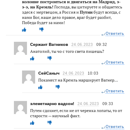
колонне построиться и двигаться на Мадрид, э-
э-э, на Кремль!
Господа, вы цитируете и общаетесь
здеся с мертвецом, а Россия и
Путин
будут всегда, с
нами Бог, наше дело правое, враг будет разбит,
Победа будет за нами!
Ответить
Сержант Ватников
24.06.2023
09:32
Анатолий, ты чо с того света пишешь?
Ответить
СейСаныч
24.06.2023
10:03
Покамест на Кремль марширует Вагнер…
Ответить
элеметнарно вадсон!
24.06.2023
09:33
Путен сдохнет, если не от черенка лопаты, то от
старости — научный факт.
Ответить