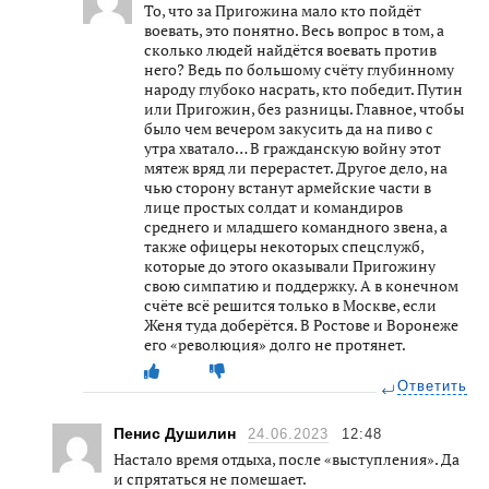
То, что за Пригожина мало кто пойдёт
воевать, это понятно. Весь вопрос в том, а
сколько людей найдётся воевать против
него? Ведь по большому счёту глубинному
народу глубоко насрать, кто победит. Путин
или Пригожин, без разницы. Главное, чтобы
было чем вечером закусить да на пиво с
утра хватало… В гражданскую войну этот
мятеж вряд ли перерастет. Другое дело, на
чью сторону встанут армейские части в
лице простых солдат и командиров
среднего и младшего командного звена, а
также офицеры некоторых спецслужб,
которые до этого оказывали Пригожину
свою симпатию и поддержку. А в конечном
счёте всё решится только в Москве, если
Женя туда доберётся. В Ростове и Воронеже
его «революция» долго не протянет.
Ответить
Пенис Душилин
24.06.2023
12:48
Настало время отдыха, после «выступления». Да
и спрятаться не помешает.