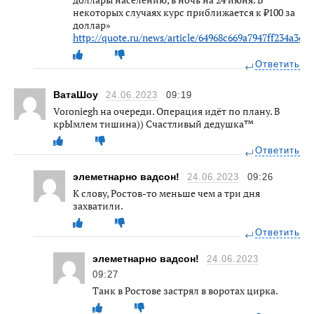
некоторых случаях курс приближается к ₽100 за
доллар»
http://quote.ru/news/article/64968c669a7947ff234a3c91
Ответить
ВатаШоу
24.06.2023
09:19
Voroniegh на очереди. Операция идёт по плану. В
крЫмлем тишина)) Счастливый дедушка™
Ответить
элеметнарно вадсон!
24.06.2023
09:26
К слову, Ростов-то меньше чем а три дня
захватили.
Ответить
элеметнарно вадсон!
24.06.2023
09:27
Танк в Ростове застрял в воротах цирка.