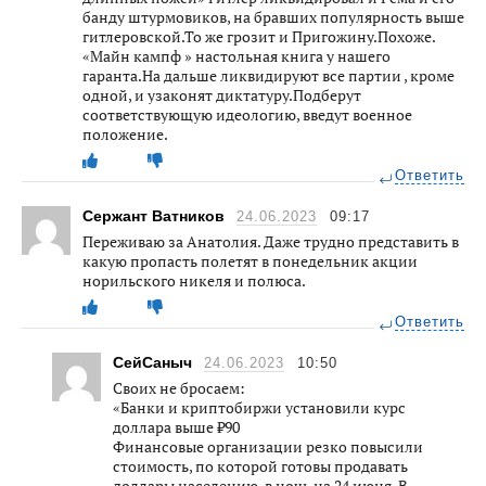
банду штурмовиков, на бравших популярность выше
гитлеровской.То же грозит и Пригожину.Похоже.
«Майн кампф » настольная книга у нашего
гаранта.На дальше ликвидируют все партии , кроме
одной, и узаконят диктатуру.Подберут
соответствующую идеологию, введут военное
положение.
Ответить
Сержант Ватников
24.06.2023
09:17
Переживаю за Анатолия. Даже трудно представить в
какую пропасть полетят в понедельник акции
норильского никеля и полюса.
Ответить
СейСаныч
24.06.2023
10:50
Своих не бросаем:
«Банки и криптобиржи установили курс
доллара выше ₽90
Финансовые организации резко повысили
стоимость, по которой готовы продавать
доллары населению, в ночь на 24 июня. В