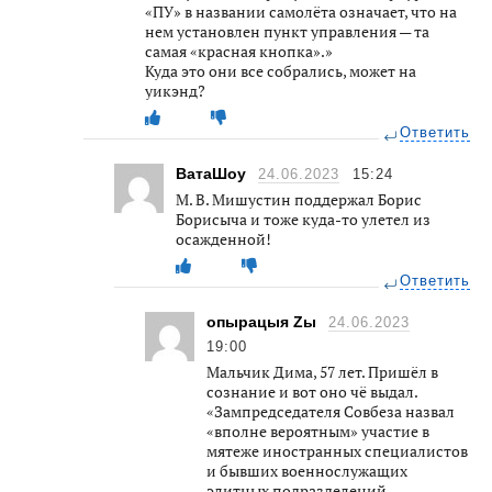
«ПУ» в названии самолёта означает, что на
нем установлен пункт управления — та
самая «красная кнопка».»
Куда это они все собрались, может на
уикэнд?
Ответить
ВатаШоу
24.06.2023
15:24
М. В. Мишустин поддержал Борис
Борисыча и тоже куда-то улетел из
осажденной!
Ответить
опырацыя Zы
24.06.2023
19:00
Мальчик Дима, 57 лет. Пришёл в
сознание и вот оно чё выдал.
«Зампредседателя Совбеза назвал
«вполне вероятным» участие в
мятеже иностранных специалистов
и бывших военнослужащих
элитных подразделений