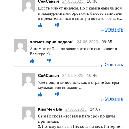
СейСаныч
24.06.2023
10:38
Шесть минут ниачём. Но с каменным лицом
и нахмуренными бровями. Лысого записали
в предатели: нож в спину и вот это вот всё…
Ответить
элеметнарно вадсон!
24.06.2023
09:35
А помните Песков заявил что его сын воюет в
Вагнере. :)
Ответить
СейСаныч
24.06.2023
10:46
Уже пошли видосики, как в стране банеры
музыкантов снимают…
Ответить
Ким Чен Ын
24.06.2023
14:07
Сын Пескова «воевал в Вагнере» по двум
причинам:
2. Потому как сын Пескова на весь Интернет