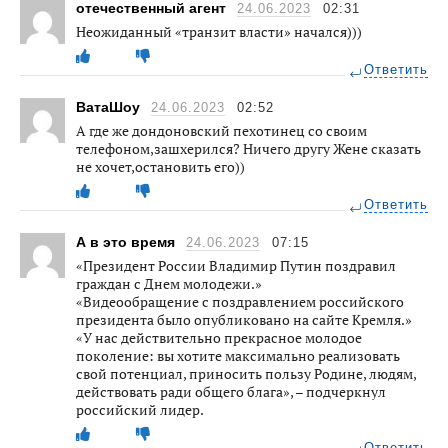
отечественный агент
24.06.2023
02:31
Неожиданный «транзит власти» начался)))
Ответить
ВатаШоу
24.06.2023
02:52
А где же дондоновский пехотинец со своим
телефоном,зашхерился? Ничего другу Жене сказать
не хочет,остановить его))
Ответить
А в это время
24.06.2023
07:15
«Президент России Владимир Путин поздравил
граждан с Днем молодежи.»
«Видеообращение с поздравлением российского
президента было опубликовано на сайте Кремля.»
«У нас действительно прекрасное молодое
поколение: вы хотите максимально реализовать
свой потенциал, приносить пользу Родине, людям,
действовать ради общего блага», – подчеркнул
российский лидер.
Ответить