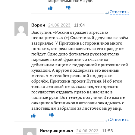
мире румынском суде.
Ответить
Ворон
24.06.2023
11:04
Выступил. «Россия отражает агрессию
неонацистов…» (с) Счастливый дедушка в своём
зазеркалье. У Пригожина сторонников много,
но таких, кто реально воевать за его правду не
пойдут. Одно дело фоткаться руководителю
парламентской фракции со счастливо
дебильным лицом с подарочной пригожинской
кувалдой. А другое поддержать его военный
мятеж. А мятеж без реальной поддержки
обречён. Пригожин проект Путина. И об этом
только ленивый не высказался, что чревато
государству отдавать право на насилие в
частные руки. Вот теперь получили Это вам не
очкариков ботаников в автозаки закидывать с
запотевшим забралом за листочек миру мир.
Ответить
Интернационал
24.06.2023
11:53