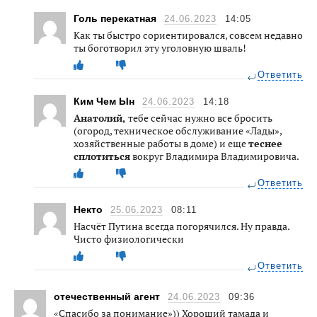
Голь перекатная
24.06.2023
14:05
Как ты быстро сориентировался, совсем недавно
ты боготворил эту уголовную шваль!
Ответить
Ким Чем Ын
24.06.2023
14:18
Анатолий,
тебе сейчас нужно все бросить
(огород, техническое обслуживание «Лады»,
хозяйственные работы в доме) и еще
теснее
сплотиться
вокруг Владимира Владимировича.
Ответить
Некто
25.06.2023
08:11
Насчёт Путина всегда погорячился. Ну правда.
Чисто физиологически
Ответить
отечественный агент
24.06.2023
09:36
«Спасибо за понимание»)) Хороший тамада и