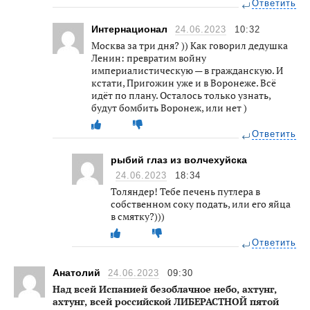
Ответить
Интернационал
24.06.2023
10:32
Москва за три дня? )) Как говорил дедушка
Ленин: превратим войну
империалистическую — в гражданскую. И
кстати, Пригожин уже и в Воронеже. Всё
идёт по плану. Осталось только узнать,
будут бомбить Воронеж, или нет )
Ответить
рыбий глаз из волчехуйска
24.06.2023
18:34
Толяндер! Тебе печень путлера в
собственном соку подать, или его яйца
в смятку?)))
Ответить
Анатолий
24.06.2023
09:30
Над всей Испанией безоблачное небо, ахтунг,
ахтунг, всей российской ЛИБЕРАСТНОЙ пятой