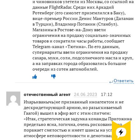
и чиновников улетели из Москвы, со ссылкой на
данные FlightRadar. Среди них Аркадий
Ротенберг (его самолет приземлился в Баку),
вице-премьер России Денис Мантуров (Даламан
в Турции), Владимир Потанин (Стамбул).
Магазины в Ростове-на-Дону ввели
ограничения на продажу социально-значимых
товаров и сократили часы работы, сообщает
Telegram-канал «Тютина». По его данным,
супермаркеты ввели ограничения на продажу
сахара, муки, соли, подсолнечного масла и круп,
а на заправках города образовались большие
очереди из сотен автомобилей.
Ответить
отечественный агент
24.06.2023
17:12
Ихарьиванычь(не признанный иноагентом и не
дескридетирующий армию, но разыскиваемый
Гаагой) вышел в эфир вот с этим спитчем:
«Итак, стратегическая задумка команды Пригожина
предельно ясна, логична, очень рискованна, но
поражает смелостью и имеет шансы на успех в
атмосфере неповоротливости и демотивации всех