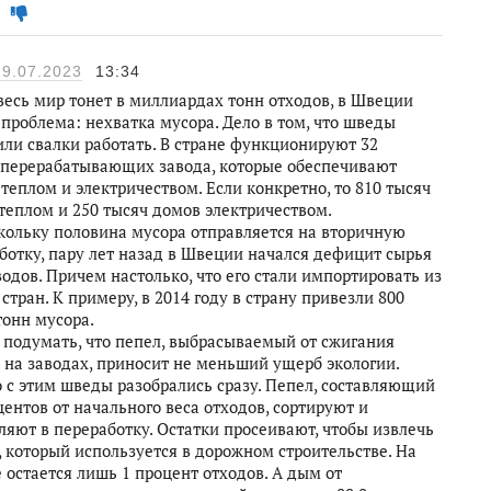
19.07.2023
13:34
весь мир тонет в миллиардах тонн отходов, в Швеции
 проблема: нехватка мусора. Дело в том, что шведы
или свалки работать. В стране функционируют 32
перерабатывающих завода, которые обеспечивают
 теплом и электричеством. Если конкретно, то 810 тысяч
теплом и 250 тысяч домов электричеством.
кольку половина мусора отправляется на вторичную
ботку, пару лет назад в Швеции начался дефицит сырья
водов. Причем настолько, что его стали импортировать из
 стран. К примеру, в 2014 году в страну привезли 800
тонн мусора.
подумать, что пепел, выбрасываемый от сжигания
 на заводах, приносит не меньший ущерб экологии.
 с этим шведы разобрались сразу. Пепел, составляющий
центов от начального веса отходов, сортируют и
ляют в переработку. Остатки просеивают, чтобы извлечь
, который используется в дорожном строительстве. На
 остается лишь 1 процент отходов. А дым от