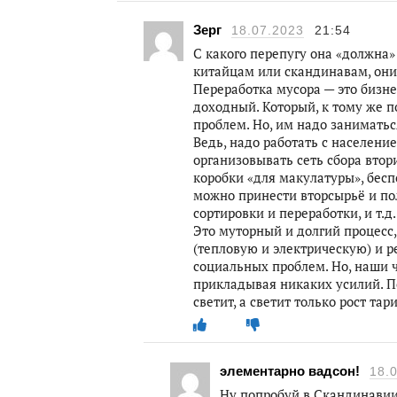
Зерг
18.07.2023
21:54
С какого перепугу она «должна»
китайцам или скандинавам, они
Переработка мусора — это бизне
доходный. Который, к тому же 
проблем. Но, им надо заниматься
Ведь, надо работать с населени
организовывать сеть сбора вто
коробки «для макулатуры», бесп
можно принести вторсырьё и пол
сортировки и переработки, и т.д. 
Это муторный и долгий процесс,
(тепловую и электрическую) и р
социальных проблем. Но, наши 
прикладывая никаких усилий. П
светит, а светит только рост та
элементарно вадсон!
18.
Ну попробуй в Скандинавии 