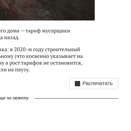
ого дома — тариф мусорщики
а назад.
вка: в 2020-м году строительный
ьному (что косвенно указывает на
ну а рост тарифов не остановится,
и на паузу.
Распечатать
ще по сюжету