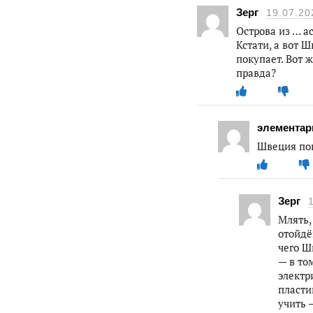
Зерг
19.07.20
Острова из … а
Кстати, а вот 
покупает. Вот ж
правда?
элементар
Швеция пок
Зерг
Млять,
отойдё
чего Ш
— в то
электр
пласти
учить —