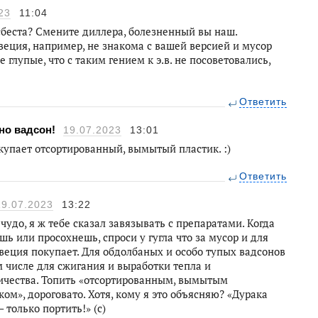
23
11:04
сбеста? Смените диллера, болезненный вы наш.
Швеция, например, не знакома с вашей версией и мусор
е глупые, что с таким гением к э.в. не посоветовались,
Ответить
но вадсон!
19.07.2023
13:01
упает отсортированный, вымытый пластик. :)
Ответить
19.07.2023
13:22
 чудо, я ж тебе сказал завязывать с препаратами. Когда
шь или просохнешь, спроси у гугла что за мусор и для
веция покупает. Для обдолбаных и особо тупых вадсонов
м числе для сжигания и выработки тепла и
ичества. Топить «отсортированным, вымытым
ком», дороговато. Хотя, кому я это объясняю? «Дурака
 только портить!» (с)