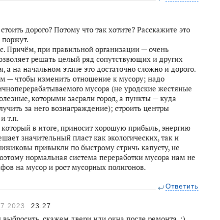
 стоить дорого? Потому что так хотите? Расскажите это
 поржут.
с. Причём, при правильной организации — очень
позволяет решать целый ряд сопутствующих и других
, а на начальном этапе это достаточно сложно и дорого.
ем — чтобы изменить отношение к мусору; надо
ричноперерабатываемого мусора (не уродские жестяные
олезные, которыми засрали город, а пункты — куда
учить за него вознаграждение); строить центры
и т.п.
 который в итоге, приносит хорошую прибыль, энергию
ешает значительный пласт как экологических, так и
чижиковы привыкли по быстрому стричь капусту, не
оэтому нормальная система переработки мусора нам не
рифов на мусор и рост мусорных полигонов.
Ответить
07.2023
23:27
выбросить, скажем двери или окна после ремонта. :)