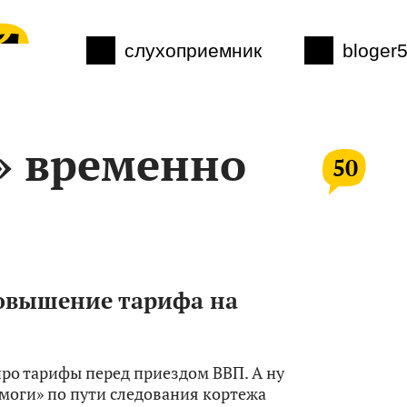
слухоприемник
bloger
» временно
50
овышение тарифа на
ро тарифы перед приездом ВВП. А ну
омоги» по пути следования кортежа