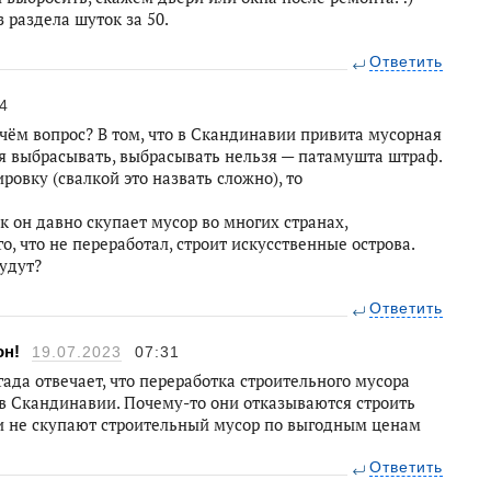
 раздела шуток за 50.
Ответить
4
в чём вопрос? В том, что в Скандинавии привита мусорная
зя выбрасывать, выбрасывать нельзя — патамушта штраф.
ировку (свалкой это назвать сложно), то
к он давно скупает мусор во многих странах,
го, что не переработал, строит искусственные острова.
удут?
Ответить
он!
19.07.2023
07:31
ада отвечает, что переработка строительного мусора
 в Скандинавии. Почему-то они отказываются строить
 и не скупают строительный мусор по выгодным ценам
Ответить