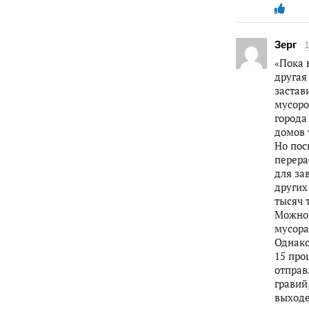
Зерг
«Пока 
другая
застав
мусоро
города
домов 
Но пос
перера
для за
других
тысяч 
Можно 
мусора
Однако
15 про
отправ
гравий
выходе