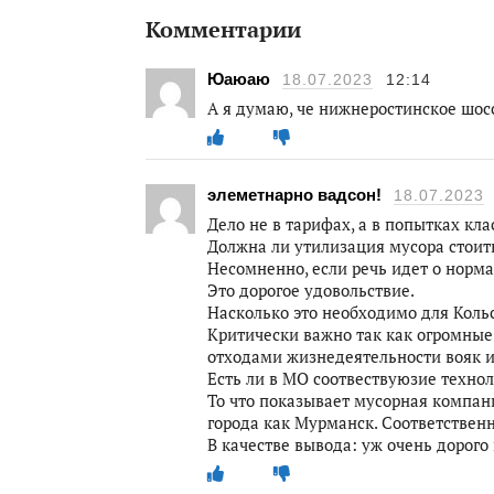
Комментарии
Юаюаю
18.07.2023
12:14
А я думаю, че нижнеростинское шос
элеметнарно вадсон!
18.07.2023
Дело не в тарифах, а в попытках кл
Должна ли утилизация мусора стоит
Несомненно, если речь идет о норм
Это дорогое удовольствие.
Насколько это необходимо для Коль
Критически важно так как огромные
отходами жизнедеятельности вояк и
Есть ли в МО соотвествуюзие техно
То что показывает мусорная компани
города как Мурманск. Соответственн
В качестве вывода: уж очень дорого