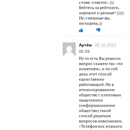
слова «совсем». )))
Бейтесь за рейтинги,
хорошие и разные! )))))
Не, смешные вы,
молодежь.))
Артём
08.10.2023
00:59
Ну то есть Вы решили
вопрос скажем так «по
понятиям», и по сей
день этот способ
единственно
работающий. Но в
атомизированном
обществе с клиповым
мышлением
(информационное
общество) такой
способ решения
вопросов невозможен.
«Телефончик нужного