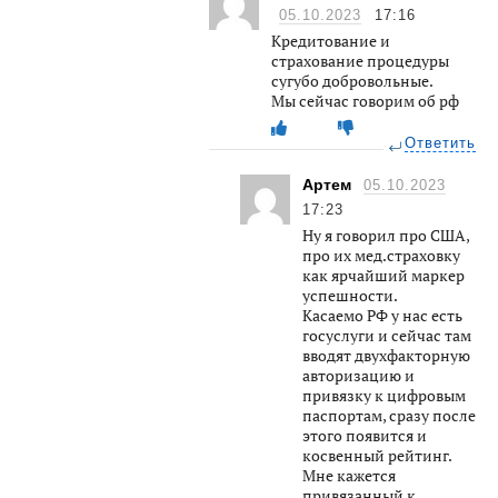
05.10.2023
17:16
Кредитование и
страхование процедуры
сугубо добровольные.
Мы сейчас говорим об рф
Ответить
Артем
05.10.2023
17:23
Ну я говорил про США,
про их мед.страховку
как ярчайший маркер
успешности.
Касаемо РФ у нас есть
госуслуги и сейчас там
вводят двухфакторную
авторизацию и
привязку к цифровым
паспортам, сразу после
этого появится и
косвенный рейтинг.
Мне кажется
привязанный к