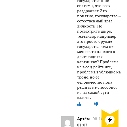
государственной
системы, что всех
раздражает. Это
понятно, государство —
естественный враг
личности. Но
посмотрите шире,
телевизор например
это просто оружие
государства, тем не
менее что плохого в
двигающихся
картинках? Проблема
не в соц.рейтинге,
проблема в ублюдке на
троне, но ее
человечество пока
решить не способно,
из-за самой сути
власти.
Артём
08.10.2023
01:07