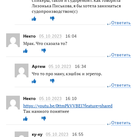
спикеры, такой и судоремонт. Как говорила
Лизонька Писькова, я бы хотела заниматься
судопроизводством(с)
Ответить
Некто
05.10.2023
16:04
Мрак. Что сказала то?
Ответить
Артем
05.10.2023
16:34
Что то про ману, кэшбэк и эгрегор.
Ответить
Некто
05.10.2023
16:10
https://youtu.be/0ttmPkVVBEI?feature=shared
Так намного понятнее
Ответить
ку-ку
05.10.2023
16:55