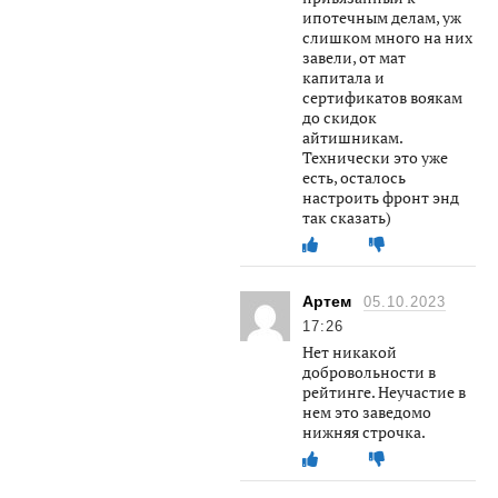
ипотечным делам, уж
слишком много на них
завели, от мат
капитала и
сертификатов воякам
до скидок
айтишникам.
Технически это уже
есть, осталось
настроить фронт энд
так сказать)
Артем
05.10.2023
17:26
Нет никакой
добровольности в
рейтинге. Неучастие в
нем это заведомо
нижняя строчка.