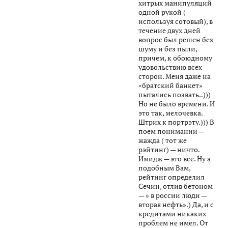
хитрых манипуляций
одной рукой (
используя сотовый), в
течение двух дней
вопрос был решен без
шуму и без пыли,
причем, к обоюдному
удовольствию всех
сторон. Меня даже на
«братский банкет»
пытались позвать..)))
Но не было времени. И
это так, мелочевка.
Штрих к портрэту.))) В
поем понимании —
жажда ( тот же
рэйтинг) — ничто.
Имидж — это все. Ну а
подобным Вам,
рейтинг определил
Сечин, отлив бетоном
— » в россии люди —
вторая нефть».) Да, и с
кредитами никаких
проблем не имел. От