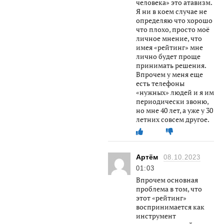
человека» это атавизм.
Я ни в коем случае не
определяю что хорошо
что плохо, просто моё
личное мнение, что
имея «рейтинг» мне
лично будет проще
принимать решения.
Впрочем у меня еще
есть телефоны
«нужных» людей и я им
периодически звоню,
но мне 40 лет, а уже у 30
летних совсем другое.
Артём
08.10.2023
01:03
Впрочем основная
проблема в том, что
этот «рейтинг»
воспринимается как
инструмент