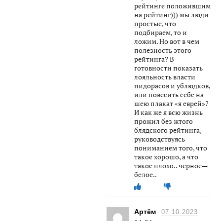
рейтинге положившим
на рейтинг))) мы люди
простые, что
подбираем, то и
ложим. Но вот в чем
полезность этого
рейтинга? В
готовности показать
лояльность власти
пидорасов и ублюдков,
или повесить себе на
шею плакат «я еврей»?
И как же я всю жизнь
прожил без жтого
блядского рейтинга,
руководствуясь
пониманием того, что
такое хорошо, а что
такое плохо.. черное—
белое..
Артём
07.10.2023