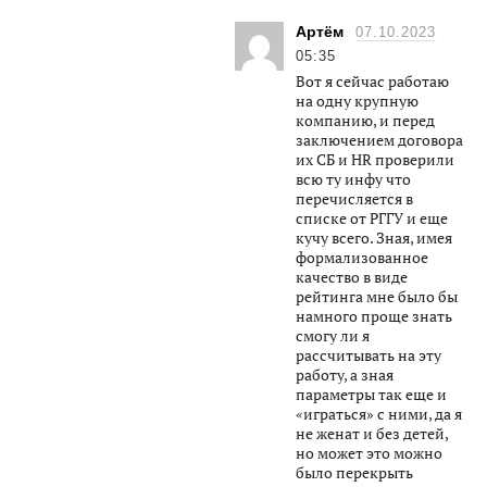
Артём
07.10.2023
05:35
Вот я сейчас работаю
на одну крупную
компанию, и перед
заключением договора
их СБ и HR проверили
всю ту инфу что
перечисляется в
списке от РГГУ и еще
кучу всего. Зная, имея
формализованное
качество в виде
рейтинга мне было бы
намного проще знать
смогу ли я
рассчитывать на эту
работу, а зная
параметры так еще и
«играться» с ними, да я
не женат и без детей,
но может это можно
было перекрыть