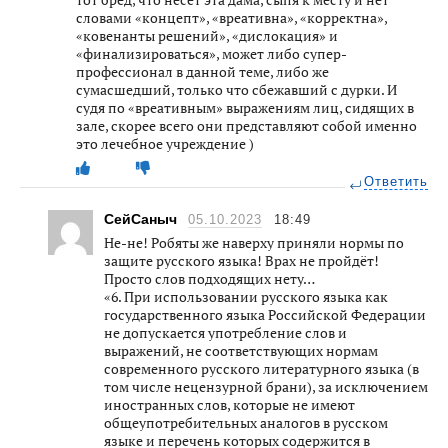
словами «концепт», «вреативна», «корректна»,
«ковенанты решений», «дислокация» и
«финализироваться», может либо супер-
профессионал в данной теме, либо же
сумасшедший, только что сбежавший с дурки. И
судя по «вреативным» выражениям лиц, сидящих в
зале, скорее всего они представляют собой именно
это лечебное учреждение )
Ответить
СейСаныч
05.10.2023
18:49
Не-не! Робяты же наверху приняли нормы по
защите русского языка! Врах не пройдёт!
Просто слов подходящих нету…
«6. При использовании русского языка как
государственного языка Российской Федерации
не допускается употребление слов и
выражений, не соответствующих нормам
современного русского литературного языка (в
том числе нецензурной брани), за исключением
иностранных слов, которые не имеют
общеупотребительных аналогов в русском
языке и перечень которых содержится в