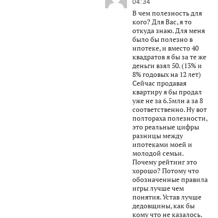
04:34
В чем полезность для
кого? Для Вас, я то
откуда знаю. Для меня
было бы полезно в
ипотеке, и вместо 40
квадратов я бы за те же
деньги взял 50. (13% и
8% годовых на 12 лет)
Сейчас продавая
квартиру я бы продал
уже не за 6.5млн а за 8
соответственно. Ну вот
полтораха полезности,
это реальные цифры
разницы между
ипотеками моей и
молодой семьи.
Почему рейтинг это
хорошо? Потому что
обозначенные правила
игры лучше чем
понятия. Устав лучше
дедовщины, как бы
кому что не казалось.