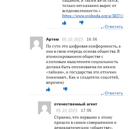
пацаном, и таким же остался,
только несказанно вырос от
вседозволенности.»
https://www.svoboda.org/a/30271194
Ответить
Артем
05.10.2023
16:56
По сути это цифровая конформность, а
она в свою очередь основа общества. В
атомизированном обществе с
клиповым мышлением социальность
должна быть опозноваема по неким
«лайкам», и государства это отлично
понимают.. Как и создатели соцсетей,
впрочем)
Ответить
отечественный агент
05.10.2023
17:06
Странно, что первыми к этому
пришли в самом совершенном и
демократическом «обществе»,