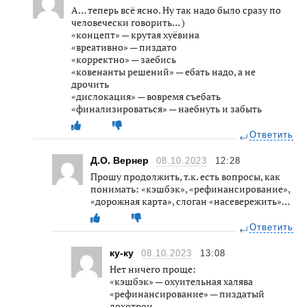
А… теперь всё ясно. Ну так надо было сразу по
человечески говорить… )
«концепт» — крутая хуёвина
«вреативно» — пиздато
«корректно» — заебись
«ковенанты решений» — ебать надо, а не
дрочить
«дислокация» — вовремя съебать
«финализироваться» — наебнуть и забыть
Ответить
Д.О. Вернер
08.10.2023
12:28
Прошу продолжить, т.к. есть вопросы, как
понимать: «кэшбэк», «рефинансирование»,
«дорожная карта», слоган «насевережить»…
Ответить
ку-ку
08.10.2023
13:08
Нет ничего проще:
«кэшбэк» — охуительная халява
«рефинансирование» — пиздатый
лохотрон