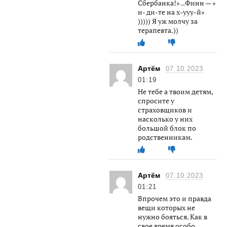
Сбербанка!» ..Финн — »
и- ди-те на х-ууу-й»
))))) Я уж молчу за
терапевта.))
Артём
07.10.2023
01:19
Не тебе а твоим детям,
спросите у
страховщиков и
насколько у них
большой блок по
родственникам.
Артём
07.10.2023
01:21
Впрочем это и правда
вещи которых не
нужно бояться. Как в
свое время особо