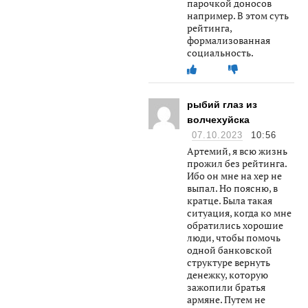
парочкой доносов
например. В этом суть
рейтинга,
формализованная
социальность.
рыбий глаз из
волчехуйска
07.10.2023
10:56
Артемий, я всю жизнь
прожил без рейтинга.
Ибо он мне на хер не
выпал. Но поясню, в
кратце. Была такая
ситуация, когда ко мне
обратились хорошие
люди, чтобы помочь
одной банковской
структуре вернуть
денежку, которую
зажопили братья
армяне. Путем не