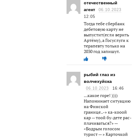
отечественный
агент
06.10.2023
12:05
Тогда тебе сбербанк
дебетовую карту не
выпустит(если верить
Артёму), а Госуслуги к
терапевту только на
2030 год запишут.
рыбий глаз из
волчехуйска
06.10.2023
16:46
…какое горе! ))))
Напоминает ситуацию
на Финской
границе..-» ка-кооой
кар — тоой бу-дете рас-
плачиваться?» —
«Бодрым голосом
турист — » Карточкой