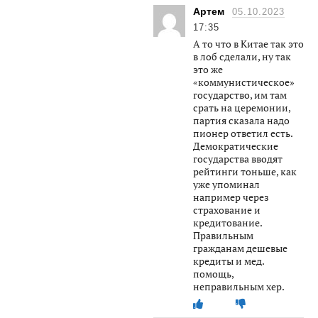
Артем
05.10.2023
17:35
А то что в Китае так это
в лоб сделали, ну так
это же
«коммунистическое»
государство, им там
срать на церемонии,
партия сказала надо
пионер ответил есть.
Демократические
государства вводят
рейтинги тоньше, как
уже упоминал
например через
страхование и
кредитование.
Правильным
гражданам дешевые
кредиты и мед.
помощь,
неправильным хер.