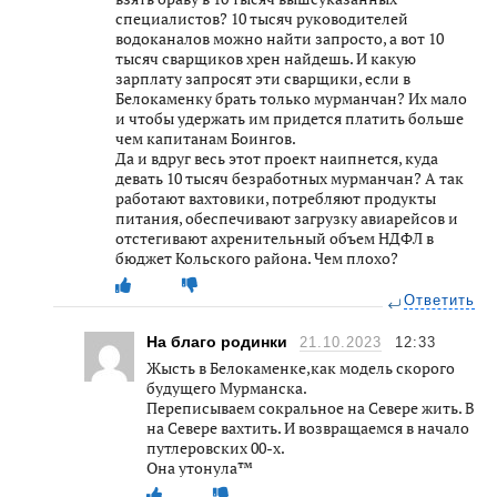
специалистов? 10 тысяч руководителей
водоканалов можно найти запросто, а вот 10
тысяч сварщиков хрен найдешь. И какую
зарплату запросят эти сварщики, если в
Белокаменку брать только мурманчан? Их мало
и чтобы удержать им придется платить больше
чем капитанам Боингов.
Да и вдруг весь этот проект наипнется, куда
девать 10 тысяч безработных мурманчан? А так
работают вахтовики, потребляют продукты
питания, обеспечивают загрузку авиарейсов и
отстегивают ахренительный объем НДФЛ в
бюджет Кольского района. Чем плохо?
Ответить
На благо родинки
21.10.2023
12:33
Жысть в Белокаменке,как модель скорого
будущего Мурманска.
Переписываем сокральное на Севере жить. В
на Севере вахтить. И возвращаемся в начало
путлеровских 00-х.
Она утонула™