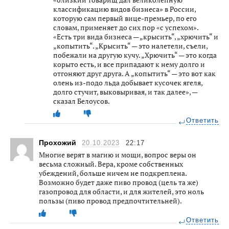
классификацию видов бизнеса» в России,
которую сам первый вице-премьер, по его
словам, применяет до сих пор «с успехом».
«Есть три вида бизнеса — „крысить“, „хрючить“ и
„копытить“. „Крысить“ — это налетели, съели,
побежали на другую кучу. „Хрючить“ — это когда
корыто есть, и все припадают к нему долго и
отгоняют друг друга. А „копытить“ — это вот как
олень из-подо льда добывает кусочек ягеля,
долго стучит, выковыривая, и так далее», —
сказал Белоусов.
Ответить
Прохожий
20.10.2023
22:17
Многие верят в магию и мощи, вопрос веры он
весьма сложный. Вера, кроме собственных
убеждений, больше ничем не подкреплена.
Возможно будет даже пиво провод (цель та же)
газопровод для области, и для жителей, это ноль
пользы (пиво провод предпочтительней).
Ответить