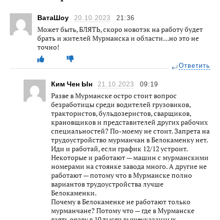
ВатаШоу
20.10.2023
21:36
Может быть, БЛЯТЬ, скоро новотэк на работу будет
брать и жителей Мурманска и области…но это не
точно!
Ответить
Ким Чен Ын
21.10.2023
09:19
Разве в Мурманске остро стоит вопрос
безработицы среди водителей грузовиков,
трактористов, бульдозеристов, сварщиков,
крановщиков и представителей других рабочих
специальностей? По-моему не стоит. Запрета на
трудоустройство мурманчан в Белокаменку нет.
Иди и работай, если график 12/12 устроит.
Некоторые и работают — машин с мурманскими
номерами на стоянке завода много. А другие не
работают — потому что в Мурманске полно
вариантов трудоустройства лучше
Белокаменки.
Почему в Белокаменке не работают только
мурманчане? Потому что — где в Мурманске
взять ораву в 10 тысяч вышеуказанных