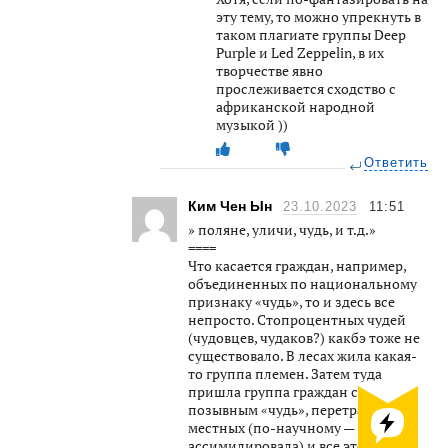
эту тему, то можно упрекнуть в
таком плагиате группы Deep
Purple и Led Zeppelin, в их
творчестве явно
прослеживается сходство с
африканской народной
музыкой ))
Ответить
Ким Чен Ын
23.10.2023
11:51
» поляне, уличи, чудь, и т.д.»
====
Что касается граждан, например,
объединенных по национальному
признаку «чудь», то и здесь все
непросто. Стопроцентных чудей
(чудовцев, чудаков?) какбэ тоже не
существовало. В лесах жила какая-
то группа племен. Затем туда
пришла группа граждан с
позывным «чудь», перетрахала
местных (по-научному —
ассимилировала) и все это вместе