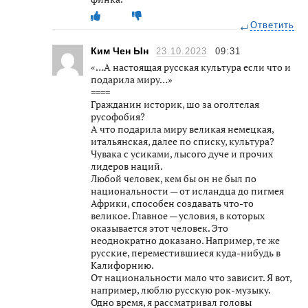
Ответить
Ким Чен Ын
23.10.2023
09:31
«…А настоящая русская культура если что и
подарила миру…»
====
Гражданин историк, шо за оголтелая
русофобия?
А что подарила миру великая немецкая,
итальянская, далее по списку, культура?
Чувака с усиками, лысого дуче и прочих
лидеров наций.
Любой человек, кем бы он не был по
национальности — от исландца до пигмея
Африки, способен создавать что-то
великое. Главное — условия, в которых
оказывается этот человек. Это
неоднократно доказано. Например, те же
русские, переместившиеся куда-нибудь в
Калифорнию.
От национальности мало что зависит. Я вот,
например, люблю русскую рок-музыку.
Одно время, я рассматривал головы