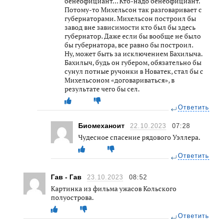
бенеофициант… Кто-надо бенеофициант.
Потому-то Михельсон так разговаривает с
губернаторами. Михельсон построил бы
завод вне зависимости кто был бы здесь
губернатор. Даже если бы вообще не было
бы губернатора, все равно бы построил.
Ну, может быть за исключением Бахилыча.
Бахилыч, будь он губером, обязательно бы
сунул потные ручонки в Новатек, стал бы с
Михельсоном «договариваться», в
результате чего бы сел.
Ответить
Биомеханоит
22.10.2023
07:28
Чудесное спасение рядового Уэллера.
Ответить
Гав - Гав
23.10.2023
08:52
Картинка из фильма ужасов Кольского
полуострова.
Ответить