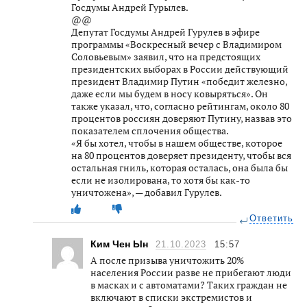
Госдумы Андрей Гурылев.
@@
Депутат Госдумы Андрей Гурулев в эфире
программы «Воскресный вечер с Владимиром
Соловьевым» заявил, что на предстоящих
президентских выборах в России действующий
президент Владимир Путин «победит железно,
даже если мы будем в носу ковыряться». Он
также указал, что, согласно рейтингам, около 80
процентов россиян доверяют Путину, назвав это
показателем сплочения общества.
«Я бы хотел, чтобы в нашем обществе, которое
на 80 процентов доверяет президенту, чтобы вся
остальная гниль, которая осталась, она была бы
если не изолирована, то хотя бы как-то
уничтожена», — добавил Гурулев.
Ответить
Ким Чен Ын
21.10.2023
15:57
А после призыва уничтожить 20%
населения России разве не прибегают люди
в масках и с автоматами? Таких граждан не
включают в списки экстремистов и