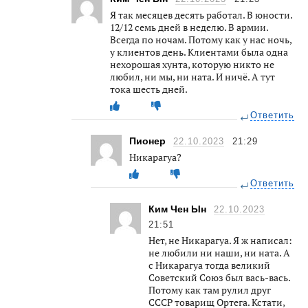
Я так месяцев десять работал. В юности.
12/12 семь дней в неделю. В армии.
Всегда по ночам. Потому как у нас ночь,
у клиентов день. Клиентами была одна
нехорошая хунта, которую никто не
любил, ни мы, ни ната. И ничё. А тут
тока шесть дней.
Ответить
Пионер
22.10.2023
21:29
Никарагуа?
Ответить
Ким Чен Ын
22.10.2023
21:51
Нет, не Никарагуа. Я ж написал:
не любили ни наши, ни ната. А
с Никарагуа тогда великий
Советский Союз был вась-вась.
Потому как там рулил друг
СССР товарищ Ортега. Кстати,