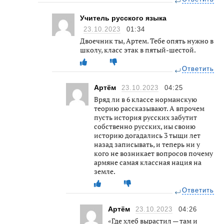
Учитель русского языка
23.10.2023
01:34
Двоечник ты, Артем. Тебе опять нужно в
школу, класс этак в пятый-шестой.
Ответить
Артём
23.10.2023
04:25
Вряд ли в 6 классе норманскую
теорию рассказывают. А впрочем
пусть история русских забутит
собственно русских, иы своию
историю догадались 3 тыщи лет
назад записывать, и теперь ни у
кого не возникает вопросов почему
армяне самая классная нация на
земле.
Ответить
Артём
23.10.2023
04:26
«Где хлеб вырастил — там и