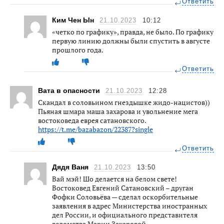
Ответить
Ким Чен Ын
21.10.2023
10:12
«четко по графику», правда, не было. По графику
первую линию должны были спустить в августе
прошлого года.
Ответить
Вата в опасности
21.10.2023
12:28
Скандал в соловьином гнездышке жидо-нацистов))
Пьяная шмара маша захарова и увольнение мега
востоковеда еврея сатановского.
https://t.me/bazabazon/22387?single
Ответить
Дядя Ваня
21.10.2023
13:50
Вай мэй! Шо делается на белом свете!
Востоковед Евгений Сатановский – друган
Фофки Соловьёва — сделал оскорбительные
заявления в адрес Министерства иностранных
дел России, и официального представителя
ведомства Марии Захаровой.