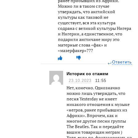
ранее прибывших из Африки.
Можно ли в таком случае
утверждать, что английской
культуры как таковой не
существует, вся эта культура
содрана с великой культуры Нигера
и Нигерии, а единственное, что
подарили англичане миру это
матерные слова «фак» и
«мазерфакер»???
Ответить
Историк со стажем
23.10.2023
11:55
Нет, конечно. Однозначно
можно лишь утверждать, что
песня Yesterday не имеет
никакого отношения к музыке
«негров, ранее прибывших из
Африки». Впрочем, как и
многие другие песни группы
The Beatles. Так и передайте
вашим товарищам неграм )
Хотя, если по-фантазировать на