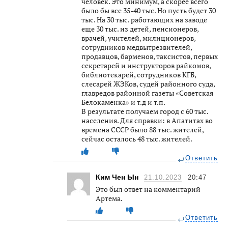
человек. Это минимум, а скорее всего
было бы все 35-40 тыс. Но пусть будет 30
тыс. На 30 тыс. работающих на заводе
еще 30 тыс. из детей, пенсионеров,
врачей, учителей, милиционеров,
сотрудников медвытрезвителей,
продавцов, барменов, таксистов, первых
секретарей и инструкторов райкомов,
библиотекарей, сотрудников КГБ,
слесарей ЖЭКов, судей районного суда,
главредов районной газеты «Советская
Белокаменка» и т.д и т.п.
В результате получаем город с 60 тыс.
населения. Для справки: в Апатитах во
времена СССР было 88 тыс. жителей,
сейчас осталось 48 тыс. жителей.
Ответить
Ким Чен Ын
21.10.2023
20:47
Это был ответ на комментарий
Артема.
Ответить