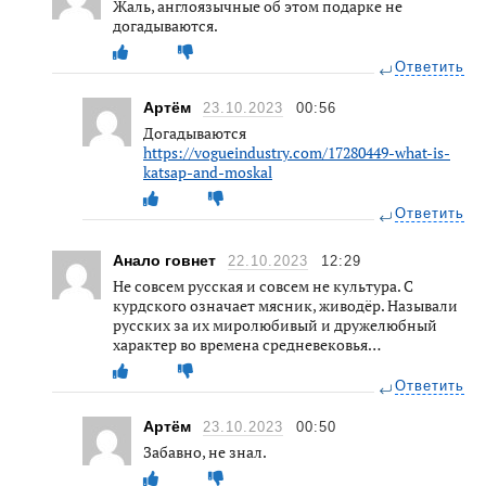
Жаль, англоязычные об этом подарке не
догадываются.
Ответить
Артём
23.10.2023
00:56
Догадываются
https://vogueindustry.com/17280449-what-is-
katsap-and-moskal
Ответить
Анало говнет
22.10.2023
12:29
Не совсем русская и совсем не культура. С
курдского означает мясник, живодёр. Называли
русских за их миролюбивый и дружелюбный
характер во времена средневековья…
Ответить
Артём
23.10.2023
00:50
Забавно, не знал.