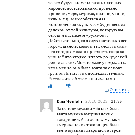
то это будут племена разных лесных
народов: весь, волыняне, древляне,
кривичи, меря, мурома, поляне, уличи,
чудь, и т.д., и их собственная
историческая «культура» будет весьма
далекой от той культуры, которую вы
сегодня называете «русской».
Действительно, «в людях настолько все
перемешано веками и тысячелетиями»,
что сегодня можно притянуть сюда за
уши всё что угодно, вплоть до «русской
рок-музыки». Можно даже утверждать,
что именно она была взята за основу
группой Битлз и их последователями.
Расскажите об этом англичанам )
Ответить
Ким Чен Ын
23.10.2023
11:35
За основу музыки «Битлз» была
взята музыка американских
товарищей. А за основу музыки
американских товарищей была
взята музыка товарищей негров,