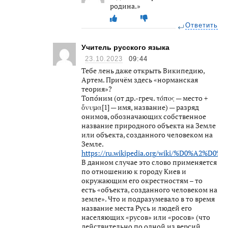
родина.»
Ответить
Учитель русского языка
23.10.2023
09:44
Тебе лень даже открыть Википедию,
Артем. Причём здесь «норманская
теория»?
Топо́ним (от др.-греч. τόπος — место +
ὄνυμα[1] — имя, название) — разряд
онимов, обозначающих собственное
название природного объекта на Земле
или объекта, созданного человеком на
Земле.
https://ru.wikipedia.org/wiki/%D0%A2
В данном случае это слово применяется
по отношению к городу Киев и
окружающим его окрестностям – то
есть «объекта, созданного человеком на
земле». Что и подразумевало в то время
название места Русь и людей его
населяющих «русов» или «росов» (что
действительно по одной из версий