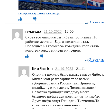
создать картинку на ютуб
Ответить
гулагу.да
21.10.2023
18:00
Снова всё мимо кассы чибеза проплывает. И
рабочие места,и пЕар, и политкапитал.
Последнее из громкого- ковидный госпиталь
конструктор,за мильён мильёнов.
Ответить
Ким Чен Ын
21.10.2023
21:11
Оно и не должно было плыть в кассу Чибеза.
Михельсон разговаривает со всеми
губернаторами в России так: Принеси,
подай… ну и так далее. Половина акций
Новатека принадлежит другу моего
бывшего шефа в авиакомпании Финнэйр.
Друга шефа зовут Геннадий Тимченко. То
есть фактический конченный