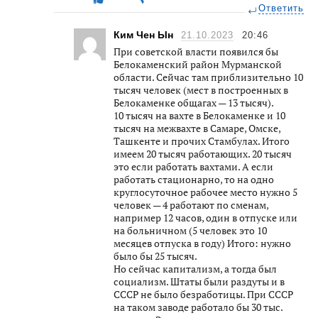
Ответить
Ким Чен Ын
21.10.2023
20:46
При советской власти появился бы
Белокаменский район Мурманской
области. Сейчас там приблизительно 10
тысяч человек (мест в построенных в
Белокаменке общагах — 13 тысяч).
10 тысяч на вахте в Белокаменке и 10
тысяч на межвахте в Самаре, Омске,
Ташкенте и прочих Стамбулах. Итого
имеем 20 тысяч работающих. 20 тысяч
это если работать вахтами. А если
работать стационарно, то на одно
круглосуточное рабочее место нужно 5
человек — 4 работают по сменам,
например 12 часов, один в отпуске или
на больничном (5 человек это 10
месяцев отпуска в году) Итого: нужно
было бы 25 тысяч.
Но сейчас капитализм, а тогда был
социализм. Штаты были раздуты и в
СССР не было безработицы. При СССР
на таком заводе работало бы 30 тыс.