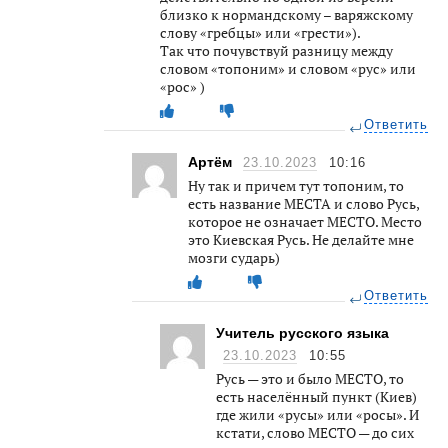
близко к нормандскому – варяжскому
слову «гребцы» или «грести»).
Так что почувствуй разницу между
словом «топоним» и словом «рус» или
«рос» )
Ответить
Артём
23.10.2023
10:16
Ну так и причем тут топоним, то
есть название МЕСТА и слово Русь,
которое не означает МЕСТО. Место
это Киевская Русь. Не делайте мне
мозги сударь)
Ответить
Учитель русского языка
23.10.2023
10:55
Русь — это и было МЕСТО, то
есть населённый пункт (Киев)
где жили «русы» или «росы». И
кстати, слово МЕСТО — до сих