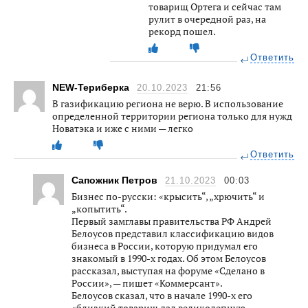
товарищ Ортега и сейчас там
рулит в очередной раз, на
рекорд пошел.
Ответить
NEW-Териберка
20.10.2023
21:56
В газификацию региона не верю. В использование
определенной территории региона только для нужд
Новатэка и иже с ними — легко
Ответить
Сапожник Петров
21.10.2023
00:03
Бизнес по-русски: «крысить“, „хрючить“ и
„копытить“.
Первый замглавы правительства РФ Андрей
Белоусов представил классификацию видов
бизнеса в России, которую придумал его
знакомый в 1990-х годах. Об этом Белоусов
рассказал, выступая на форуме «Сделано в
России», — пишет «Коммерсант».
Белоусов сказал, что в начале 1990-х его
«близкий товарищ дал великолепную