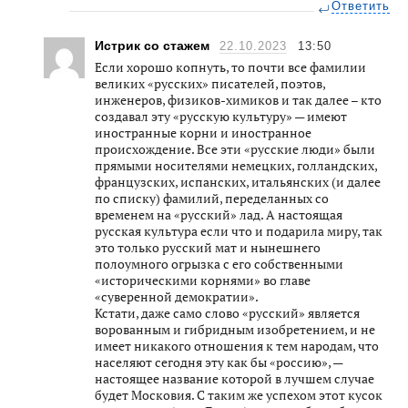
Ответить
Истрик со стажем
22.10.2023
13:50
Если хорошо копнуть, то почти все фамилии
великих «русских» писателей, поэтов,
инженеров, физиков-химиков и так далее – кто
создавал эту «русскую культуру» — имеют
иностранные корни и иностранное
происхождение. Все эти «русские люди» были
прямыми носителями немецких, голландских,
французских, испанских, итальянских (и далее
по списку) фамилий, переделанных со
временем на «русский» лад. А настоящая
русская культура если что и подарила миру, так
это только русский мат и нынешнего
полоумного огрызка с его собственными
«историческими корнями» во главе
«суверенной демократии».
Кстати, даже само слово «русский» является
ворованным и гибридным изобретением, и не
имеет никакого отношения к тем народам, что
населяют сегодня эту как бы «россию», —
настоящее название которой в лучшем случае
будет Московия. С таким же успехом этот кусок