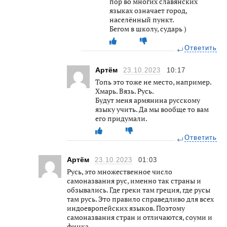
пор во многих славянских
языках означает город,
населённый пункт.
Бегом в школу, сударь )
Ответить
Артём
23.10.2023
10:17
Топь это тоже не место, например.
Хмарь. Вязь. Русь.
Будут меня армянина русскому
языку учить. Да мы вообще то вам
его придумали.
Ответить
Артём
23.10.2023
01:03
Русь, это множественное число
самоназвания рус, именно так страны и
обзывались. Где греки там греция, где русы
там русь. Это правило справедливо для всех
индоевропейских языков. Поэтому
самоназвания стран и отличаются, соуми и
финка.