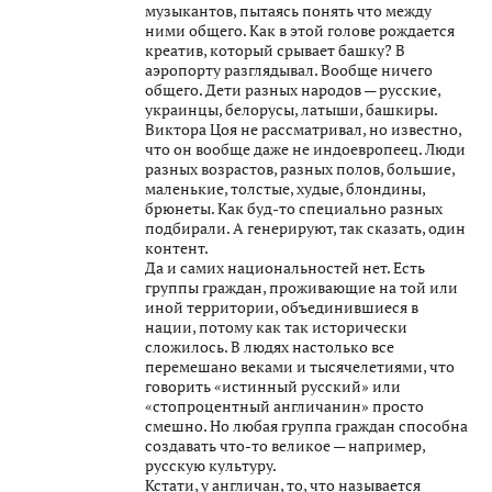
музыкантов, пытаясь понять что между
ними общего. Как в этой голове рождается
креатив, который срывает башку? В
аэропорту разглядывал. Вообще ничего
общего. Дети разных народов — русские,
украинцы, белорусы, латыши, башкиры.
Виктора Цоя не рассматривал, но известно,
что он вообще даже не индоевропеец. Люди
разных возрастов, разных полов, большие,
маленькие, толстые, худые, блондины,
брюнеты. Как буд-то специально разных
подбирали. А генерируют, так сказать, один
контент.
Да и самих национальностей нет. Есть
группы граждан, проживающие на той или
иной территории, объединившиеся в
нации, потому как так исторически
сложилось. В людях настолько все
перемешано веками и тысячелетиями, что
говорить «истинный русский» или
«стопроцентный англичанин» просто
смешно. Но любая группа граждан способна
создавать что-то великое — например,
русскую культуру.
Кстати, у англичан, то, что называется