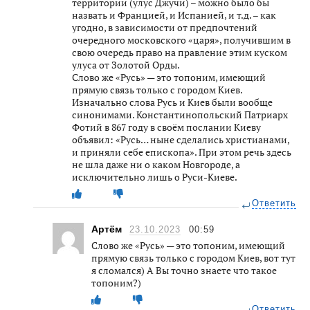
территории (улус Джучи) – можно было бы
назвать и Францией, и Испанией, и т.д. – как
угодно, в зависимости от предпочтений
очередного московского «царя», получившим в
свою очередь право на правление этим куском
улуса от Золотой Орды.
Слово же «Русь» — это топоним, имеющий
прямую связь только с городом Киев.
Изначально слова Русь и Киев были вообще
синонимами. Константинопольский Патриарх
Фотий в 867 году в своём послании Киеву
объявил: «Русь… ныне сделались христианами,
и приняли себе епископа». При этом речь здесь
не шла даже ни о каком Новгороде, а
исключительно лишь о Руси-Киеве.
Ответить
Артём
23.10.2023
00:59
Слово же «Русь» — это топоним, имеющий
прямую связь только с городом Киев, вот тут
я сломался) А Вы точно знаете что такое
топоним?)
Ответить