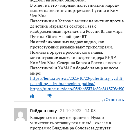
В ответ на это «мирный палестинский народ»
вышел на митинг с портретами Путина и Ким
Чен Ына.
Палестинцы в Хевроне вышли на митинг против
действий Израиля в секторе Газа с
изображениями президента России Владимира
Путина. Об этом сообщает RT.
На опубликованных кадрах видно, как
протестующие размахивают триколорами.
Помимо портрета российского главы,
митингующие вынесли потрет лидера КНДР
Ким Чен Ына. Северная Корея и Россия вместе с
Палестиной и ХАМАС в борьбе за мир во всем
мире!
https://lenta.ru/news/2023/10/20/palestintsy-vyshli-
na-miting-s-izobrazheniem-putina/
https://rutube.ru/video/03ffeb85f71c89e8113708ef90d9
Ответить
Гойда в носу
21.10.2023
14:03
Ковыряться в носу не придётся. Нужно
уничтожить оставшуюся гниль! – сказал в
программе Владимира Соловьёва депутат