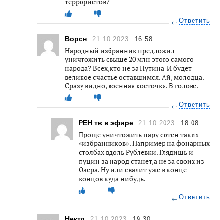
террористов?
Ответить
Ворон
21.10.2023
16:58
Народный избранник предложил
уничтожить свыше 20 млн этого самого
народа? Всех,кто не за Путина. И будет
великое счастье оставшимся. Ай, молодца.
Сразу видно, военная косточка. В голове.
Ответить
РЕН тв в эфире
21.10.2023
18:08
Проще уничтожить пару сотен таких
«избранников». Например на фонарных
столбах вдоль Рублёвки. Глядишь и
пуцин за народ станет,а не за своих из
Озера. Ну или свалит уже в конце
концов куда нибудь.
Ответить
Некто
21.10.2023
19:30