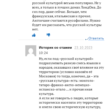
русской культурой весьма популярно. Не у
всех, а только в лучших домах ЛондОна. До
сих пор, даже сейчас. Больше, чем
французская, итальянская и прочие.
Англичане считаются русофилами. Нужно
будет им рассказать, что русской культуры
нет.
Ответить
Историк со стажем
23.10.2023
10:24
Ну, если под «русской культурой»
подразумевать разную смесь языков и
народов, оказавших своё влияние на эту
территорию (условно назовём её
Московия) то тогда, конечно, да – эта
«русская культура» есть: монголо-
татаро-франко-англо-немецко-
испанско-итало … и прочая иная
культура.
А если же говорить о людях, которые
исторически населяли эту территорию
и имели свою историческую культуру,