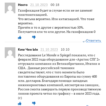
Некто
21.10.2023
00:18
Газификация будет в случае если не не заменят
пингпонгизацией.
Что весьма вероятно. Или китаезацией. Что тоже
вероятно.
Причём и то и другое с вероятностью 50%.
Получается или то или другое. На газификацию 0
Ответить
Ким Чен Ын
21.10.2023
10:10
Расследование Le Monde и Spiegel показало, что с
февраля 2022 года оборудование для «Арктик СПГ 2»
отгружали компании из Великобритании, Италии и
США. Данные российской таможни
свидетельствуют, что с того момента было
поставлено оборудования из Европы на сумму 400
млн. долларов. Благодаря помощи западных
инжиниринговых компаний, несмотря на санкции,
Россия смогла завершить первую производственную
линию проекта четко по графику – в июле 2023 года.
(с)