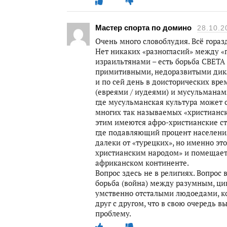
Мастер спорта по домино
28.10.2
Очень много словоблудия. Всё гораз
Нет никаких «разногласий» между «
израильтянами – есть борьба СВЕТА
примитивными, недоразвитыми дик
и по сей день в доисторических вре
(евреями / иудеями) и мусульманами
где мусульманская культура может 
многих так называемых «христианских
этим имеются афро-христианские стр
где подавляющий процент населения 
далеки от «турецких», но именно эт
христианским народом» и помещает
африканском континенте.
Вопрос здесь не в религиях. Вопрос
борьба (война) между разумным, ц
умственно отсталыми людоедами, к
друг с другом, что в свою очередь 
проблему.