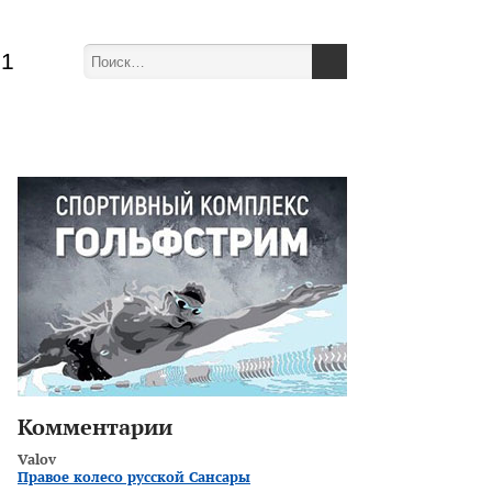
51
Комментарии
Valov
Правое колесо русской Сансары