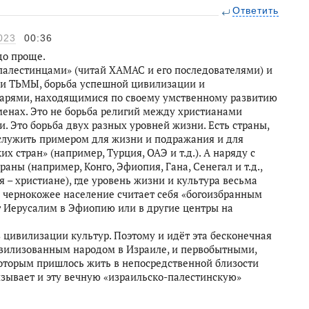
Ответить
023
00:36
до проще.
палестинцами» (читай ХАМАС и его последователями) и
 и ТЬМЫ, борьба успешной цивилизации и
арями, находящимися по своему умственному развитию
менах. Это не борьба религий между христианами
. Это борьба двух разных уровней жизни. Есть страны,
служить примером для жизни и подражания и для
 стран» (например, Турция, ОАЭ и т.д.). А наряду с
аны (например, Конго, Эфиопия, Гана, Сенегал и т.д.,
– христиане), где уровень жизни и культура весьма
о чернокожее население считает себя «богоизбранным
 Иерусалим в Эфиопию или в другие центры на
 в цивилизации культур. Поэтому и идёт эта бесконечная
ивилизованным народом в Израиле, и первобытными,
оторым пришлось жить в непосредственной близости
вызывает и эту вечную «израильско-палестинскую»