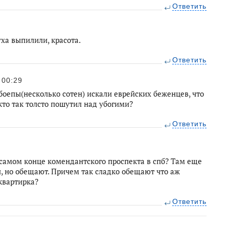
Ответить
ха выпилили, красота.
Ответить
00:29
оепы(несколько сотен) искали еврейских беженцев, что
 кто так толсто пошутил над убогими?
Ответить
 самом конце комендантского проспекта в спб? Там еще
, но обещают. Причем так сладко обещают что аж
 квартирка?
Ответить