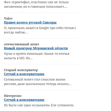
Фил-геронтофил, пластинка уже не только
заезженная, но и говнецом попахивает.…
Valov
Правое колесо русской Сансары
О, прикольно, нашёл в Google про себя статью:)
всегда люблю…
отечественный агент
Новый прокурор Мурманской области
Орлы и орлята поменьше. Какая-то птичья
напасть в МО. Ну…
Старый консерватор
Случай в консерватории
Соловьиный помет стал смыслом жизни
россиян, даже школьникам теперь некому…
Интересно
Случай в консерватории
Ну были уже одни музыканты. Еле успокоили.