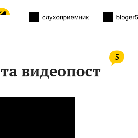
слухоприемник
bloger
5
та видеопост