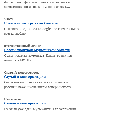
Фил-геронтофил, пластинка уже не только
заезженная, но и говнецом попахивает.…
Valov
Правое колесо русской Сансары
О, прикольно, нашёл в Google про себя статью:)
всегда люблю…
отечественный агент
Новый прокурор Мурманской области
Орлы и орлята поменьше. Какая-то птичья
напасть в МО. Ну…
Старый консерватор
Случай в консерватории
Соловьиный помет стал смыслом жизни
россиян, даже школьникам теперь некому…
Интересно
Случай в консерватории
Ну были уже одни музыканты. Еле успокоили.