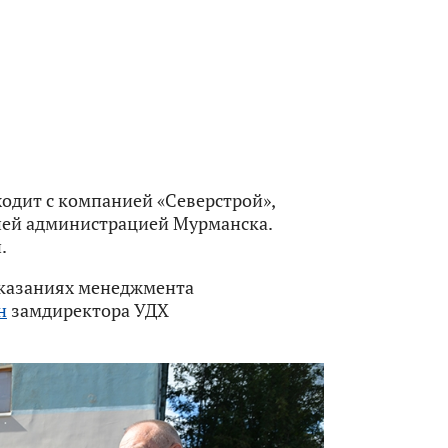
дит с компанией «Северстрой»,
шей администрацией Мурманска.
.
оказаниях менеджмента
н
замдиректора УДХ