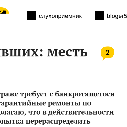
слухоприемник
bloger
вших: месть
2
раже требует с банкротящегося
гарантийные ремонты по
олагаю, что в действительности
попытка перераспределить