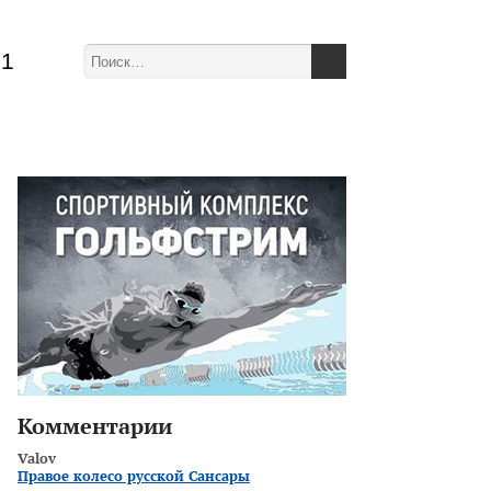
51
Комментарии
Valov
Правое колесо русской Сансары