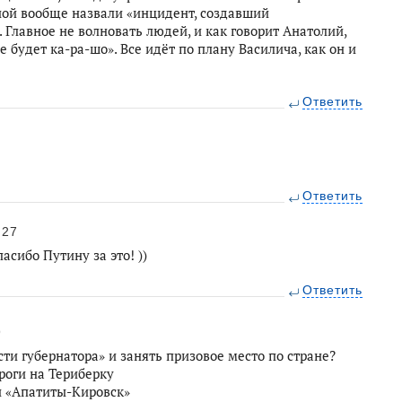
ной вообще назвали «инцидент, создавший
 Главное не волновать людей, и как говорит Анатолий,
е будет ка-ра-шо». Все идёт по плану Василича, как он и
Ответить
Ответить
:27
асибо Путину за это! ))
Ответить
9
и губернатора» и занять призовое место по стране?
роги на Териберку
и «Апатиты-Кировск»