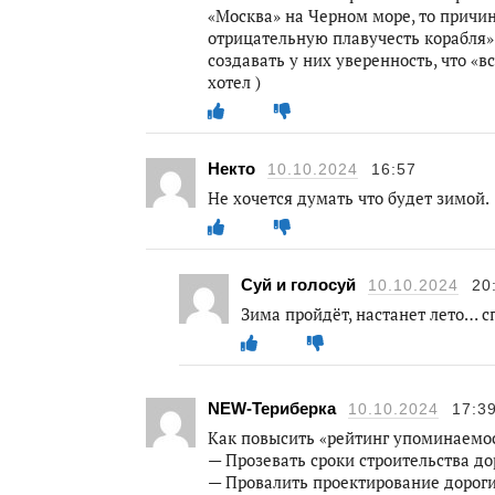
«Москва» на Черном море, то причи
отрицательную плавучесть корабля».
создавать у них уверенность, что «вс
хотел )
Некто
10.10.2024
16:57
Не хочется думать что будет зимой.
Суй и голосуй
10.10.2024
20
Зима пройдёт, настанет лето… сп
NEW-Териберка
10.10.2024
17:3
Как повысить «рейтинг упоминаемост
— Прозевать сроки строительства до
— Провалить проектирование дорог