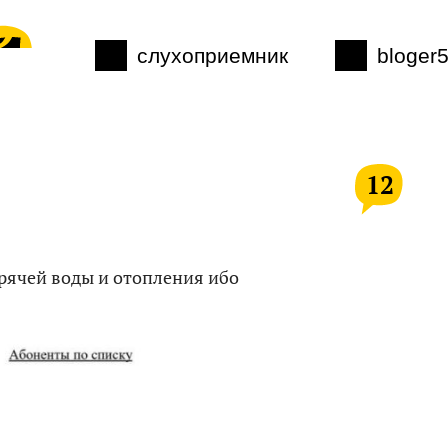
слухоприемник
bloger
12
орячей воды и отопления ибо