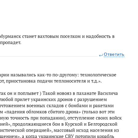
0 Мурманск станет вахтовым поселком и надобность в
пропадет.
Ответить
варии назывались как-то по-другому: технологическое
т, приостановка подачи теплоносителя и т.д.».
так он и поплывет ) Такой новояз в паханате Василича
 любой прилет украинских дронов с разрушением
ичтожением военных складов с бомбами и ракетами
 «падения обломков сбитого дрона» (только вот эти
ную точность при попадании), отступление своих войск
цией», продолжающиеся бои в Курской и Белгородской
ристической операцией», массовый исход населения из
щением», а когда украинские СВУ потопили корабль