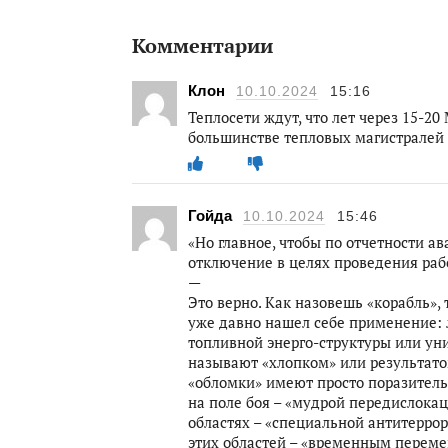
Комментарии
Клон
10.10.2024
15:16
Теплосети ждут, что лет через 15-2
большинстве тепловых магистралей 
Гойда
10.10.2024
15:46
«Но главное, чтобы по отчетности а
отключение в целях проведения рабо
—
Это верно. Как назовешь «корабль», 
уже давно нашел себе применение:
топливной энерго-структуры или ун
называют «хлопком» или результатом
«обломки» имеют просто поразитель
на поле боя – «мудрой передислока
областях – «специальной антитерро
этих областей – «временным переме