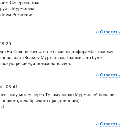
нием Североморска
труб в Мурманске
 Днем Рождения
Ответить
08:20
иса «На Севере жить» и не слышны дифирамбы самому
азопровода «Волхов-Мурманск».Похоже , это будет
рокукарекаем, а потом на насест.
Ответить
4
08:41
гантскому мосту через Тулому около Мурмашей больше
, первого, декабрьского праздничного).
с)
Ответить