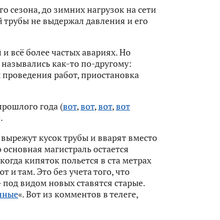
го сезона, до зимних нагрузок на сети
й трубы не выдержал давления и его
 и всё более частых авариях. Но
 назывались как-то по-другому:
 проведения работ, приостановка
прошлого года (
вот
,
вот
,
вот
,
вот
.
 вырежут кусок трубы и вварят вместо
о основная магистраль остается
когда кипяток польется в ста метрах
 и там. Это без учета того, что
 под видом новых ставятся старые.
нные
«. Вот из комментов в телеге,