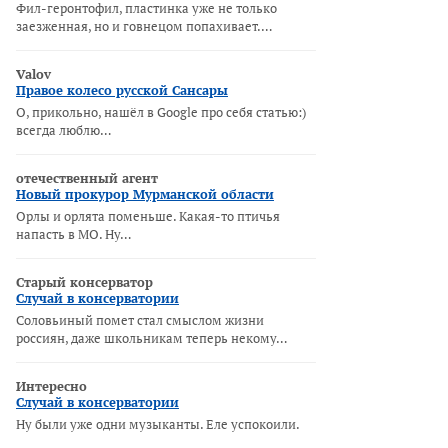
Фил-геронтофил, пластинка уже не только
заезженная, но и говнецом попахивает.…
Valov
Правое колесо русской Сансары
О, прикольно, нашёл в Google про себя статью:)
всегда люблю…
отечественный агент
Новый прокурор Мурманской области
Орлы и орлята поменьше. Какая-то птичья
напасть в МО. Ну…
Старый консерватор
Случай в консерватории
Соловьиный помет стал смыслом жизни
россиян, даже школьникам теперь некому…
Интересно
Случай в консерватории
Ну были уже одни музыканты. Еле успокоили.