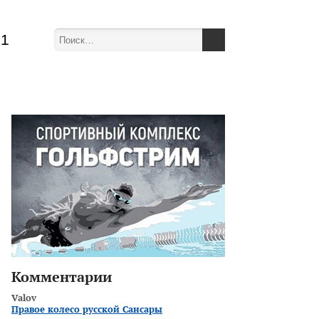
51
Комментарии
Valov
Правое колесо русской Сансары