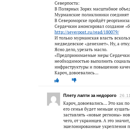
Северпоста:
В Полярных Зорях масштабное объ
Мурманские поликлиники соединят
В Североморске пройдёт реорганиза
Сердечкин анонсировал создание «
http://severpost.ru/read/180079/
И только мурманская власть всколь
медведевское «денехнет». Ну, а от
Ясно дело, урезать масло.
«Предпринимаемые меры Сердечкин 
необходимостью выполнить социаль
инфраструктуры и повышению качес
Кароч, довоевались…
Плету лапти за недорого
26.1
Кароч, довоевались… Это как по
его семья будет меньше кушать
заставлять «новые регионы» нову
чего, от украинцев. А это значит
эшелонированные укрепления п