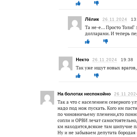
Лёлик
26.11.2024
13
Та не-е… Просто ТолиГ 
долларами. И теперь пе
Некто
26.11.2024
19:38
Так уже ищут новых врагов,
На болотах неспокойно
26.11.202
Так а что с населением северного ул
надо под нож пускать. Кого им паст
по чиновничьему племени,кто помни
сопли и ОРВИ лечат самостоятельно
км находится,всякие там шипучие п
Ну и не забываем депутата бородая