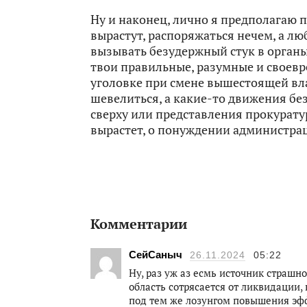
Ну и наконец, лично я предполагаю 
вырастут, распоряжаться нечем, а лю
вызывать безудержный стук в органы.
твои правильные, разумные и своевр
уголовке при смене вышестоящей влас
шевелиться, а какие-то движения без
сверху или представления прокурату
вырастет, о понуждении администра
Комментарии
СейСаныч
26.11.2024
05:22
Ну, раз уж аз есмь источник страшн
область сотрясается от ликвидаци
под тем же лозунгом повышения эфф