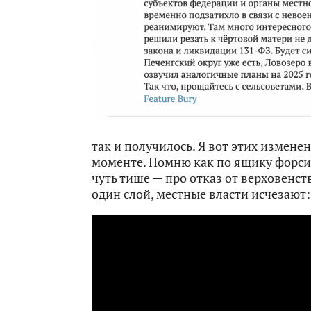
так и получилось. Я вот этих измене
моменте. Помню как по ящику форсил
чуть тише — про отказ от верховенст
один слой, местные власти исчезают: