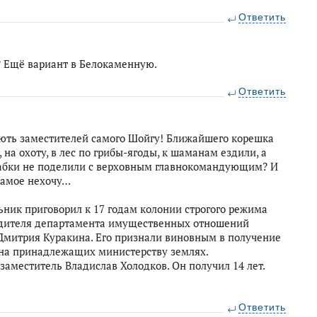
Ответить
й? Ещё вариант в Белокаменную.
Ответить
2
жають заместителей самого Шойгу! Ближайшего корешка
на охоту, в лес по грибы-ягоды, к шаманам ездили, а
бабки не поделили с верховным главнокомандующим? И
самое нехочу…
ник приговорил к 17 годам колонии строгого режима
одителя департамента имущественных отношений
Дмитрия Куракина. Его признали виновным в получение
 на принадлежащих министерству землях.
аместитель Владислав Холодков. Он получил 14 лет.
Ответить