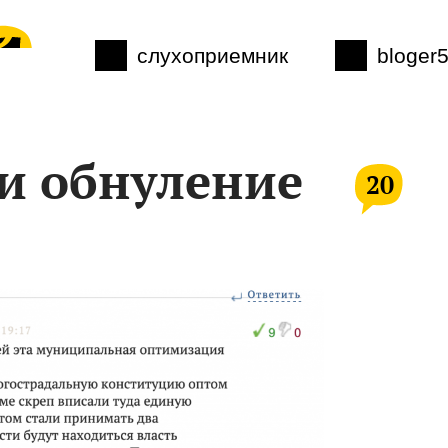
слухоприемник
bloger
и обнуление
20