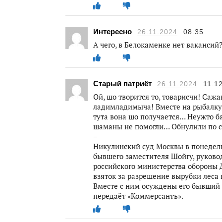
Интересно
26.11.2024
08:35
А чего, в Белокаменке нет ваканси
Старый патриёт
26.11.2024
11:1
Ой, шо творится то, товарисчи! Са
ладимладимыча! Вместе на рыбалку, 
тута вона шо получается… Неужто 
шаманы не помогли… Обнулили по 
=
Никулинский суд Москвы в понедель
бывшего заместителя Шойгу, руков
российского министерства обороны 
взяток за разрешение вырубки леса
Вместе с ним осуждены его бывший з
передаёт «Коммерсантъ».