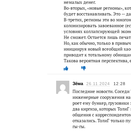
немалых денег.
Во-вторых, «новые регионы», ко
будет восстанавливать. Это — д
В-третих, регионы эти во много
колонизировать завоеванное (ес
условиях коллапсирующей экон
Не сможет. Остается лишь печат
Но, как обычно, только в привы
инициируя новый всеобщий хаос 
приводит к тотальному обнища
Такова вероятная перспектива, 
Зёма
26.11.2024
12:28
Последние новости. Соседи 
инженерные сооружения на 
роет ему бункер, грузовики
два киргиза, которых ТолиГ
общения с корреспондентом
отказались. ТолиГ только пу
гы-гы.