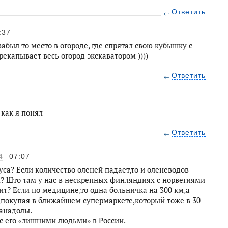
Ответить
:37
забыл то место в огороде, где спрятал свою кубышку с
рекапывает весь огород экскаватором ))))
Ответить
 как я понял
Ответить
4
07:07
уса? Если количество оленей падает,то и оленеводов
и? Што там у нас в нескрепных финляндиях с норвегиями
т? Если по медицине,то одна больничка на 300 км,а
,покупая в ближайшем супермаркете,который тоже в 30
анадолы.
 с его «лишними людьми» в России.