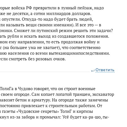
торые войска РФ превратили в лунный пейзаж, надо
аже не десятки, а сотни миллиардов долларов.
м опустели. Откуда-то надо будет брать людей,
ли называть вещи своими именами). И все это — в
омики. Сможет ли путинский режим решить эти задачи?
ать рубли и искать выход из создавшегося положения.
чном ему направлении, то есть продолжая войну и
(на большее ума не хватает), что соответственно
нию населения со всеми вытекающимипоследствиями.
если смотреть без розовых очков.
Ответить
ТолиГа в Чудово говорят, что он строит военные
своем огороде. Сам копает лопатой траншеи, экскаватор
 завозят бетон и арматуру. На огороде также замечены
 постоянно привлекает к строительным работам. От
 газеты «Чудовские секреты» ТолиГ и киргизы
кнул из-за забора и промычал: Усё будет ка-ра-шо, гы-