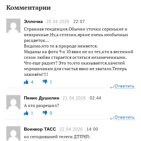
Комментарии
Эллочка
20.04.2026
22:07
Странная тенденция.Обычно уточки серенькие и
невзрачные.Ну,а селезни,яркие очень необычных
расцветок…
Видимо,что то в природе меняется.
Мадамы на фото 9 и 10 явно не из тех,кто в весенний
сезон любви старается остаться незамеченными.
Что еще радует? Это то,что оказывается,качелей
мурманчанам для счастья явно не хватало.Теперь
заживём!!!!
4
1
Ответить
Пенис Душилин
21.04.2026
02:44
А кто разрешил?
1
0
Ответить
Военкор ТАСС
22.04.2026
14:00
из сегодняшней телеги ДТПЧП: