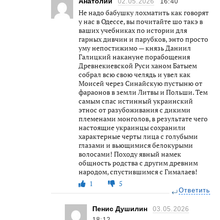
Анатолий
02.05.2026
16:40
Не надо бабушку лохматить как говорят
у нас в Одессе, вы почитайте шо такэ в
ваших учебниках по истории для
гарных дивчин и парубков, энто просто
уму непостижимо — князь Даниил
Галицкий накануне порабощения
Древнекиевской Руси ханом Батыем
собрал всю свою челядь и увел как
Моисей через Синайскую пустыню от
фараонов в земли Литвы и Польши. Тем
самым спас истинный украинский
этнос от разубоживания с дикими
племенами монголов, в результате чего
настоящие украинцы сохранили
характерные черты лица с голубыми
глазами и вьющимися белокурыми
волосами! Походу явный намек
общность родства с другим древним
народом, спустившимся с Гималаев!
1
5
Ответить
Пенис Душилин
03.05.2026
18:12