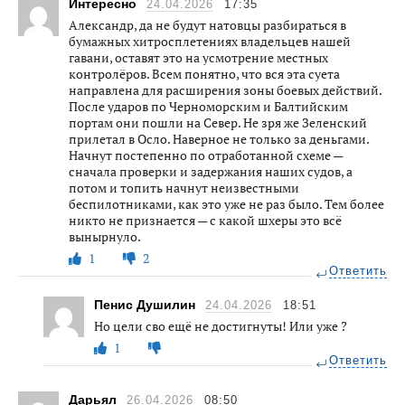
Интересно
24.04.2026
17:35
Александр, да не будут натовцы разбираться в
бумажных хитросплетениях владельцев нашей
гавани, оставят это на усмотрение местных
контролёров. Всем понятно, что вся эта суета
направлена для расширения зоны боевых действий.
После ударов по Черноморским и Балтийским
портам они пошли на Север. Не зря же Зеленский
прилетал в Осло. Наверное не только за деньгами.
Начнут постепенно по отработанной схеме —
сначала проверки и задержания наших судов, а
потом и топить начнут неизвестными
беспилотниками, как это уже не раз было. Тем более
никто не признается — с какой шхеры это всё
вынырнуло.
1
2
Ответить
Пенис Душилин
24.04.2026
18:51
Но цели сво ещё не достигнуты! Или уже ?
1
Ответить
Дарьял
26.04.2026
08:50