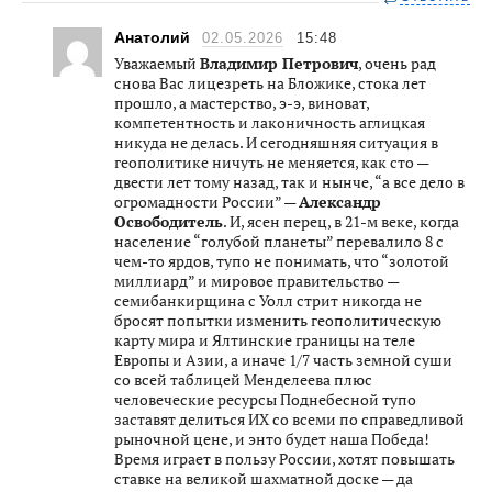
Анатолий
02.05.2026
15:48
Уважаемый
Владимир Петрович
, очень рад
снова Вас лицезреть на Бложике, стока лет
прошло, а мастерство, э-э, виноват,
компетентность и лаконичность аглицкая
никуда не делась. И сегодняшняя ситуация в
геополитике ничуть не меняется, как сто —
двести лет тому назад, так и нынче, “а все дело в
огромадности России” —
Александр
Освободитель
. И, ясен перец, в 21-м веке, когда
население “голубой планеты” перевалило 8 с
чем-то ярдов, тупо не понимать, что “золотой
миллиард” и мировое правительство —
семибанкирщина с Уолл стрит никогда не
бросят попытки изменить геополитическую
карту мира и Ялтинские границы на теле
Европы и Азии, а иначе 1/7 часть земной суши
со всей таблицей Менделеева плюс
человеческие ресурсы Поднебесной тупо
заставят делиться ИХ со всеми по справедливой
рыночной цене, и энто будет наша Победа!
Время играет в пользу России, хотят повышать
ставке на великой шахматной доске — да