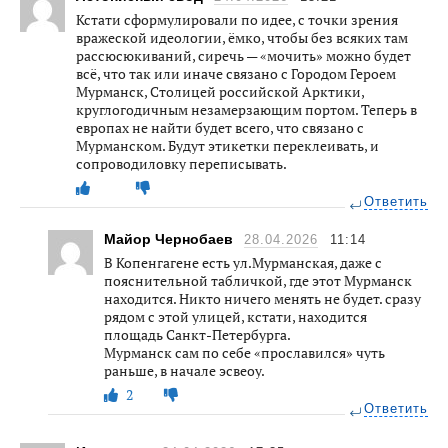
Кстати сформулировали по идее, с точки зрения
вражеской идеологии, ёмко, чтобы без всяких там
рассюсюкиваний, сиречь — «мочить» можно будет
всё, что так или иначе связано с Городом Героем
Мурманск, Столицей российской Арктики,
круглогодичным незамерзающим портом. Теперь в
европах не найти будет всего, что связано с
Мурманском. Будут этикетки переклеивать, и
сопроводиловку переписывать.
Ответить
Майор Чернобаев
28.04.2026
11:14
В Копенгагене есть ул.Мурманская, даже с
пояснительной табличкой, где этот Мурманск
находится. Никто ничего менять не будет. сразу
рядом с этой улицей, кстати, находится
площадь Санкт-Петербурга.
Мурманск сам по себе «прославился» чуть
раньше, в начале эсвеоу.
2
Ответить