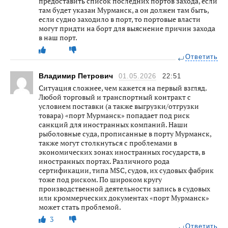
предоставить список последних портов захода, если
там будет указан Мурманск, а он должен там быть,
если судно заходило в порт, то портовые власти
могут придти на борт для выяснение причин захода
в наш порт.
Ответить
Владимир Петрович
01.05.2026
22:51
Ситуация сложнее, чем кажется на первый взгляд.
Любой торговый и транспортный контракт с
условием поставки (а также выгрузки/отгрузки
товара) «порт Мурманск» попадает под риск
санкций для иностранных компаний. Наши
рыболовные суда, прописанные в порту Мурманск,
также могут столкнуться с проблемами в
экономических зонах иностранных государств, в
иностранных портах. Различного рода
сертификации, типа MSC, судов, их судовых фабрик
тоже под риском. По широком кругу
производственной деятельности запись в судовых
или кроммерческих документах «порт Мурманск»
может стать проблемой.
3
Ответить