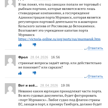
Я так понял, что под санкции попали не торговый с
рыбным портами, которые являются всего лишь
стивидорные компаниями, а госучреждение
Администрация порта Мурманск, которая является
регулятором портовой деятельности в акватории
Кольского залива от Рослякова до Белокаменки.
Возглавляет это учреждение капитан порта
Мурманск
https://victoria-online.ru/org/ports/rus/murmansk.htm
Ответить
Фрол
28.04.2026
16:56
странные вопросы задаёт автор. или действительно
не понимает? или сарказм?
Ответить
Вот и всё...
28.04.2026
19:06
Неважно каким юрлицам принадлежат части порта.
Во всех судовых документах, будет фигурировать
«порт Мурманск». Любое судно под флагом страны
ЕС, заходя в порт, к примеру Гамбурга, должно будет