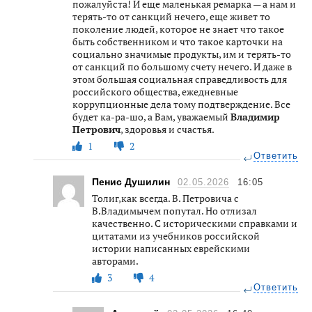
пожалуйста! И еще маленькая ремарка — а нам и
терять-то от санкций нечего, еще живет то
поколение людей, которое не знает что такое
быть собственником и что такое карточки на
социально значимые продукты, им и терять-то
от санкций по большому счету нечего. И даже в
этом большая социальная справедливость для
российского общества, ежедневные
коррупционные дела тому подтверждение. Все
будет ка-ра-шо, а Вам, уважаемый
Владимир
Петрович
, здоровья и счастья.
1
2
Ответить
Пенис Душилин
02.05.2026
16:05
Толиг,как всегда. В. Петровича с
В.Владимычем попутал. Но отлизал
качественно. С историческими справками и
цитатами из учебников российской
истории написанных еврейскими
авторами.
3
4
Ответить