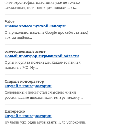
Фил-геронтофил, пластинка уже не только
заезженная, но и говнецом попахивает.…
Valov
Правое колесо русской Сансары
О, прикольно, нашёл в Google про себя статью:)
всегда люблю…
отечественный агент
Новый прокурор Мурманской области
Орлы и орлята поменьше. Какая-то птичья
напасть в МО. Ну…
Старый консерватор
Случай в консерватории
Соловьиный помет стал смыслом жизни
россиян, даже школьникам теперь некому…
Интересно
Случай в консерватории
Ну были уже одни музыканты. Еле успокоили.