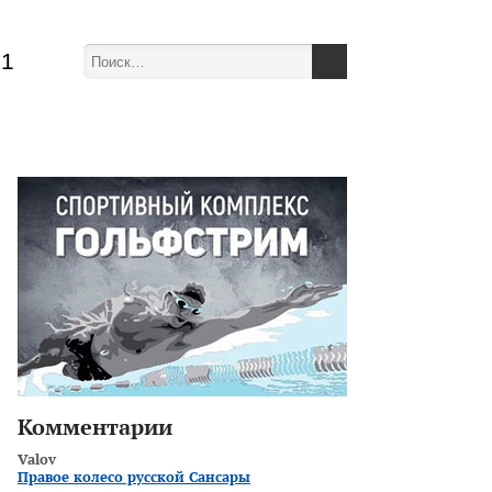
51
Комментарии
Valov
Правое колесо русской Сансары