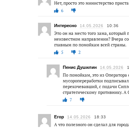
Нет, просто это министерство прис
6
Интересно
14.05.2026
10:36
Это он на место того зама, который
неизвестном направлении? Вчера соо
главным по помойкам всей страны.
5
2
Пенис Душилин
14.05.2026
По помойкам, это из Оператора 
мусоропереработки подписывал. 
перекочевавший, с подачи Сипл
стратегическому противнику. А
7
Егор
14.05.2026
18:33
А что полезного он сделал для город