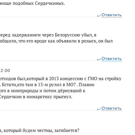
танище подобных Сердечкиных.
Ответить
 перед задержанием через Белоруссию убыл, в
бщили, что его вроде как объявили в розыск, он был
Ответить
12:00
отходов был,который в 2013 концессию с ГМО на стройку
Кстати,кто там в 13-м рулил в МО? . Плавно
ого в минприроды и потом дёрнувший к
 Сердечкин в минарктику прыгнул.
Ответить
а, который будем честны, загибается?