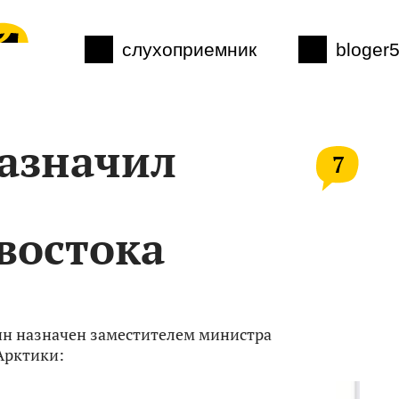
слухоприемник
bloger
азначил
7
востока
н назначен заместителем министра
Арктики: