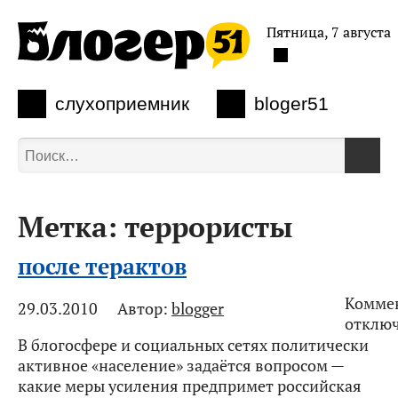
Пятница, 7 августа
слухоприемник
bloger51
Метка:
террористы
после терактов
Комме
29.03.2010
Автор:
blogger
к
отклю
записи
В блогосфере и социальных сетях политически
после
активное «население» задаётся вопросом —
теракт
какие меры усиления предпримет российская