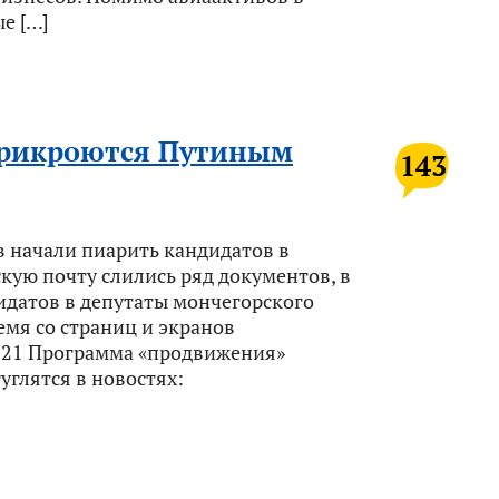
е […]
прикроются Путиным
143
в начали пиарить кандидатов в
кую почту слились ряд документов, в
датов в депутаты мончегорского
емя со страниц и экранов
-21 Программа «продвижения»
углятся в новостях: