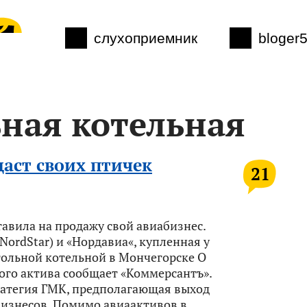
слухоприемник
bloger
ьная котельная
аст своих птичек
21
авила на продажу свой авиабизнес.
ordStar) и «Нордавиа«, купленная у
гольной котельной в Мончегорске О
ого актива сообщает «Коммерсантъ».
ратегия ГМК, предполагающая выход
изнесов. Помимо авиаактивов в