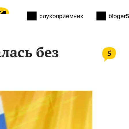
слухоприемник
bloger
лась без
5