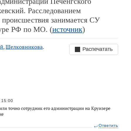
 администрации Печенгского
жевский. Расследованием
о происшествия занимается СУ
уре РФ по МО. (
источник
)
ий
,
Шелковникова
.
Распечатать
15:00
 или точно сотрудник его администрации на Круизере
ие
Ответить