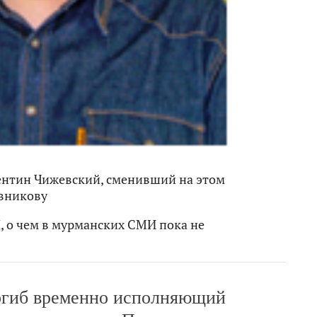
лентин Чижевский, сменивший на этом
вникову
, о чем в мурманских СМИ пока не
огиб временно исполняющий