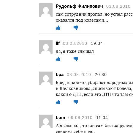
Рудольф Филипович
03.08.2010
сам сотрудник пропал, но успел расс
оказался под колесами…
Ilf
03.08.2010
19:34
да, я тоже слышал
bpa
03.08.2010
20:30
Бред какой-то, убирают народных из
и Шелковникова, списывают болела, 
какой о ДТП, если это ДТП что там с
bum
09.08.2010
11:04
А я слышал, что он сам был за руле
свернул себе шею.