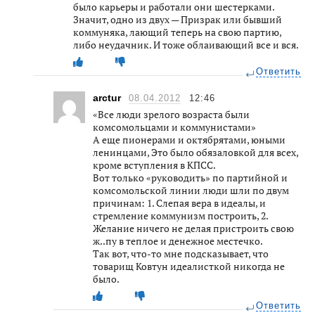
было карьеры и работали они шестерками.
Значит, одно из двух — Призрак или бывший
коммуняка, лающий теперь на свою партию,
либо неудачник. И тоже облаивающий все и вся.
Ответить
arctur
08.04.2012
12:46
«Все люди зрелого возраста были
комсомольцами и коммунистами»
А еще пионерами и октябрятами, юными
ленинцами, Это было обязаловкой для всех,
кроме вступления в КПСС.
Вот только «руководить» по партийной и
комсомольской линии люди шли по двум
причинам: 1. Слепая вера в идеалы, и
стремление коммунизм построить, 2.
Желание ничего не делая пристроить свою
ж..пу в теплое и денежное местечко.
Так вот, что-то мне подсказывает, что
товарищ Ковтун идеалисткой никогда не
было.
Ответить