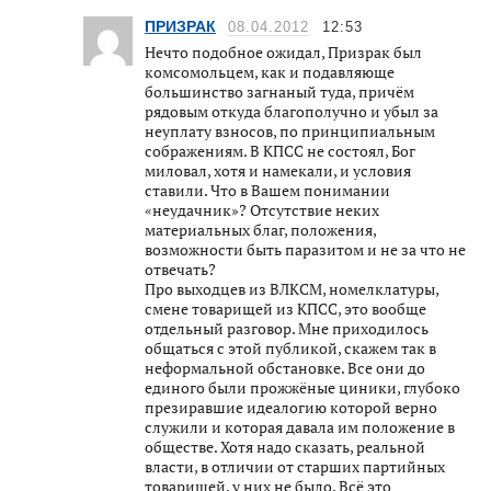
ПРИЗРАК
08.04.2012
12:53
Нечто подобное ожидал, Призрак был
комсомольцем, как и подавляюще
большинство загнаный туда, причём
рядовым откуда благополучно и убыл за
неуплату взносов, по принципиальным
сображениям. В КПСС не состоял, Бог
миловал, хотя и намекали, и условия
ставили. Что в Вашем понимании
«неудачник»? Отсутствие неких
материальных благ, положения,
возможности быть паразитом и не за что не
отвечать?
Про выходцев из ВЛКСМ, номелклатуры,
смене товарищей из КПСС, это вообще
отдельный разговор. Мне приходилось
общаться с этой публикой, скажем так в
неформальной обстановке. Все они до
единого были прожжёные циники, глубоко
презиравшие идеалогию которой верно
служили и которая давала им положение в
обществе. Хотя надо сказать, реальной
власти, в отличии от старших партийных
товарищей, у них не было. Всё это