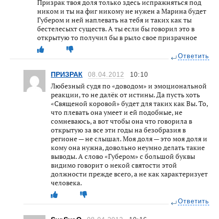
Призрак твоя доля только здесь испражняться под
ником и ты на фиг никому не нужен а Марина будет
Губером и ней наплевать на тебя и таких как ты
бестелесыхт существ. А ты если бы говорил это в
открытую то получил бы в рыло свое призрачное
Ответить
ПРИЗРАК
08.04.2012
10:10
Любезный судя по «доводом» и эмоциональной
реакции, то не далёк от истины. Да пусть хоть
«Священой коровой» будет для таких как Вы. То,
что плевать она умеет и ей подобные, не
сомневаюсь, а вот чтобы она что говорила в
открытую за все эти годы на безобразия в
регионе — не слышал. Моя доля — это моя доля и
кому она нужна, довольно неумно делать такие
выводы. А слово «Губером» с большой буквы
видимо говорит о некой святости этой
должности прежде всего, а не как характеризует
человека.
Ответить