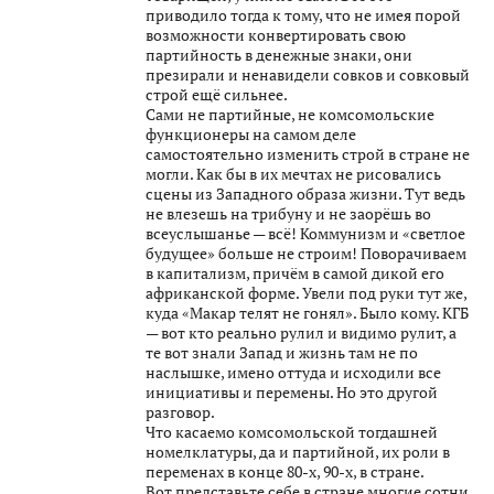
приводило тогда к тому, что не имея порой
возможности конвертировать свою
партийность в денежные знаки, они
презирали и ненавидели совков и совковый
строй ещё сильнее.
Сами не партийные, не комсомольские
функционеры на самом деле
самостоятельно изменить строй в стране не
могли. Как бы в их мечтах не рисовались
сцены из Западного образа жизни. Тут ведь
не влезешь на трибуну и не заорёшь во
всеуслышанье — всё! Коммунизм и «светлое
будущее» больше не строим! Поворачиваем
в капитализм, причём в самой дикой его
африканской форме. Увели под руки тут же,
куда «Макар телят не гонял». Было кому. КГБ
— вот кто реально рулил и видимо рулит, а
те вот знали Запад и жизнь там не по
наслышке, имено оттуда и исходили все
инициативы и перемены. Но это другой
разговор.
Что касаемо комсомольской тогдашней
номелклатуры, да и партийной, их роли в
переменах в конце 80-х, 90-х, в стране.
Вот представьте себе в стране многие сотни