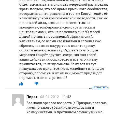
будет вылизывать, присягать очередной раз, предав,
жрать поедом, это всё нравы крысиного сообщества,
которые вполне привычны и гос-же Ковтун, ещё с её
номелклатурной комсомольской молодости. Так же
и она клеймила, «социально воспитывала
молодёжь», зомбировала «демократическим
централизмом», что не помешало ей в 90-х всей
душой принять новоявленый африканский
капитализм, со всеми его благами и сегодня уже
сбросив, как змея шкуру, свою политокраску
обрести новую расцветку. Радоваться что один
мерзавец сожрёт другого, сохранив под своей
задницей, извиняюсь, кресло и всё, что к нему
причитается, не вижу смысла. Кому вот из тут
пишущих это привнесёт хоть малейшие в лучшую
сторону, перемены в их жизни, может придвидет
перемены в жизни региона?
Ответить
Пират
08.04.2012
11:42
Все люди зрелого возраста (а Призрак, полагаю,
именно такого) были комсомольцами и
коммунистами. В противном случае у них не