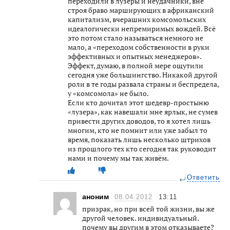
переходили в лузеры и неудачники, вне
строя браво марширующих в африканский
капитализм, вчерашних комсомольских
идеалогически непремиримых вождей. Всё
это потом стало называться немного не
мало, а «переходом собственности в руки
эффективных и опытных менеджеров».
Эффект, думаю, в полной мере ощутили
сегодня уже большингство. Никакой другой
роли в те годы развала страны и беспредела,
у «комсомола» не было.
Если кто дочитал этот шедевр-простыню
«лузера», как навешали мне ярлык, не сумев
привести других доводов, то я хотел лишь
многим, кто не помнит или уже забыл то
время, показать лишь несколько штрихов
из прошлого тех кто сегодня так руководит
нами и почему мы так живём.
Ответить
аноним
08.04.2012
13:11
призрак, но при всей той жизни, вы же
другой человек. индивидуальный.
почему вы другим в этом отказываете?