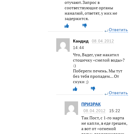
отучают. Запрос в
соотвествующие органы
намалюй, ответят, у них не
задержится.
Ответить
Кандид
08.04.2012
14:44
Что, Вадег, уже накатил
стошечку «смелой воды»?
:)
Побереги печень. Мы тут
без тебя пропадем… От
скуки ;)
Ответить
ПРИЗРАК
08.04.2012
15:22
Так Пост, с 1-го марта
не капли, в еде грешен,
а вот от «огненой
воды» воздерживаюсь,