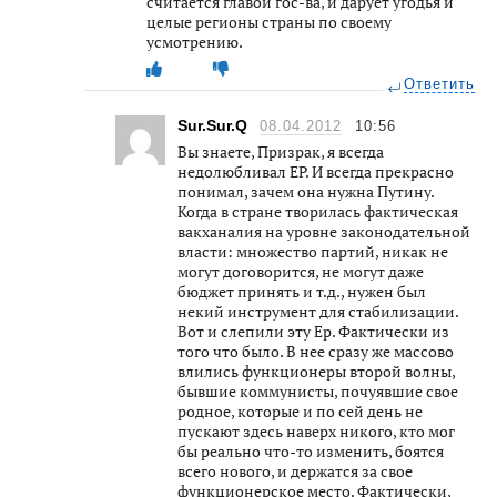
считается главой гос-ва, и дарует угодья и
целые регионы страны по своему
усмотрению.
Ответить
Sur.Sur.Q
08.04.2012
10:56
Вы знаете, Призрак, я всегда
недолюбливал ЕР. И всегда прекрасно
понимал, зачем она нужна Путину.
Когда в стране творилась фактическая
вакханалия на уровне законодательной
власти: множество партий, никак не
могут договорится, не могут даже
бюджет принять и т.д., нужен был
некий инструмент для стабилизации.
Вот и слепили эту Ер. Фактически из
того что было. В нее сразу же массово
влились функционеры второй волны,
бывшие коммунисты, почуявшие свое
родное, которые и по сей день не
пускают здесь наверх никого, кто мог
бы реально что-то изменить, боятся
всего нового, и держатся за свое
функционерское место. Фактически,