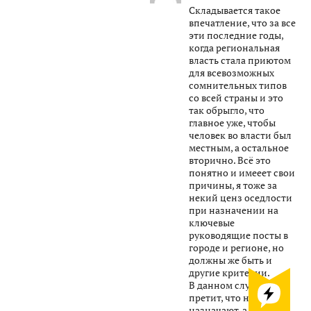
Складывается такое
впечатление, что за все
эти последние годы,
когда региональная
власть стала приютом
для всевозможных
сомнительных типов
со всей страны и это
так обрыгло, что
главное уже, чтобы
человек во власти был
местным, а остальное
вторично. Всё это
понятно и имееет свои
причины, я тоже за
некий ценз оседлости
при назначении на
ключевые
руководящие посты в
городе и регионе, но
должны же быть и
другие критерии.
В данном случае, мне
претит, что нам опять
назначают, а мы не