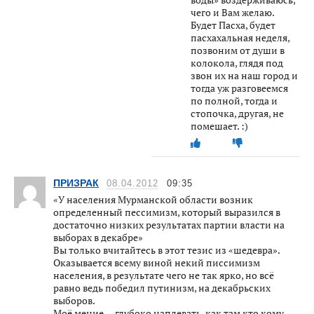
чего и Вам желаю.
Будет Пасха, будет
пасхахальная неделя,
позвоним от души в
колокола, глядя под
звон их на наш город и
тогда уж разговеемся
по полной, тогда и
стопочка, другая, не
помешает. :)
ПРИЗРАК
08.04.2012
09:35
«У населения Мурманской области возник
определенный пессимизм, который выразился в
достаточно низких результатах партии власти на
выборах в декабре»
Вы только вчитайтесь в этот тезис из «шедевра».
Оказывается всему виной некий писсимизм
населения, в результате чего не так ярко, но всё
равно ведь победил путинизм, на декабрьских
выборов.
Моё мение — глубоко наплевать, как там кто кому