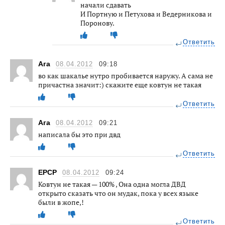
начали сдавать
И Портную и Петухова и Ведерникова и
Поронову.
Ответить
Ага
08.04.2012
09:18
во как шакалье нутро пробивается наружу. А сама не
причастна значит:) скажите еще ковтун не такая
Ответить
Ага
08.04.2012
09:21
написала бы это при двд
Ответить
ЕРСР
08.04.2012
09:24
Ковтун не такая — 100% , Она одна могла ДВД
открыто сказать что он мудак, пока у всех языке
были в жопе,!
Ответить