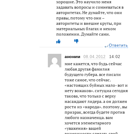
хорошие. Это научило меня
задавать вопросы и сомневаться в
авторитетах. Не думайте, что они
правы, потому что они –
авторитеты и внешне круты, при
материальных благах и неком
положении. Думайте сами.
Ответить
аноним
08.04.2012
14:02
мне кажется, что будь сейчас
любая другая фамилия
будущего губера. все писали
тоже самое, что сейчас.
«настоящих буйных мало- вот и
нету вожаков». ситуциа сегодня
такова, что только с верху
насаждают лидера. а он должен
рости из «народа». поэтому , вы
призрак, всегда будете против
любого назначенца. вам
хочется элементарного
«уважения» вашей
возможности сделать свой