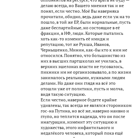
делаю всегда, но Вашего мнения так и не
понял, если честно. Моё Вы наверняка
прочитали, обидно, ведь даже если уж на то
пошло, в той же ЕР, были нормальные, пусть
даже беспартийные, но состоящие в её
фракции, в НФ, люди. Которые пытались
хоть как-то изменить её имидж и
репутацию, тот же Рукша, Иванов,
Чернышенко, Минин, как-бы кто к ним не
относился. Понятно, что большинство из
них в высших партшколах не училась, в
верхних эшелонах власти не тусовалось,
пикники им не организовывало, а по жизни
занималось реальными, нужными людям
делами. Но даже они глядя на всё это
отошли уже от политики, пусть и молча,
видя такую ситуацию.
Если честно, наверное будете крайне
удивлены, так всегда не являлся стороником
гос-на Путина, но всё же, наверно наивно и
глупо, но теплится надежда, что он после
инагурации, изменит эту ситуацию и
художества, этого инфантильного и
недалёкого человека, который пока ещё