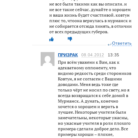
не все были такими как вы описали. и
не все такие сейчас. думайте о хорошем
и ваша жизнь будет счастливой. ковтун
плюс то, чтоона вернулась в мурманск и
не собирается отсюда линять, в отличии
от всех предыдущих губеров.
Ответить
ПРИЗРАК
08.04.2012
13:35
При всём уважени к Вам, как к
адекватному оппоненту, что
видимо редкость среди стороников
Ковтун, я не согласен с Вашими
доводами. Меня ведь тоже где
только чёрт не носил по свету, но я
всегда возвращался к себе домой в
Мурманск. А думать, конечно
хочется о хорошем и верить в
лучшее. Некоторые учителя были
замечательны, некоторые ужасны,
но ужасные учителя в роли плохого
примера сделали доброе дело. Все
примеры хороши – плохие,