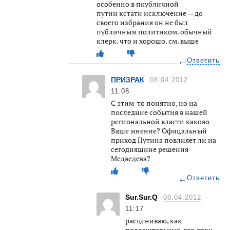
особенно в пкубличной
путин кстати исключение — до
своего избрания он не был
публичным политиком. обычный
клерк. что и хорошо. см. выше
Ответить
ПРИЗРАК
08.04.2012
11:08
С этим-то понятно, но на
последние события в нашей
региональной власти каково
Ваше мнение? Офицальный
приход Путина повлияет ли на
сегодняшние решения
Медведева?
Ответить
Sur.Sur.Q
08.04.2012
11:17
расцениваю, как
положительные. все-таки