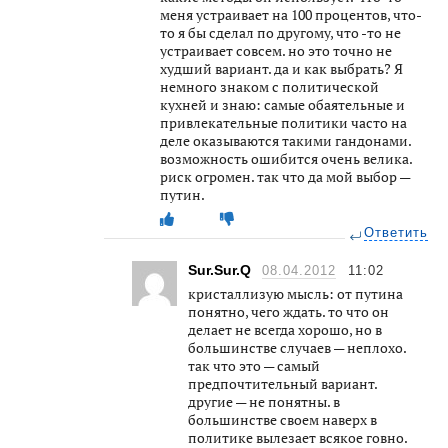
меня устраивает на 100 процентов, что-
то я бы сделал по другому, что -то не
устраивает совсем. но это точно не
худший вариант. да и как выбрать? Я
немного знаком с политической
кухней и знаю: самые обаятельные и
привлекательные политики часто на
деле оказываются такими гандонами.
возможность ошибится очень велика.
риск огромен. так что да мой выбор —
путин.
Ответить
Sur.Sur.Q
08.04.2012
11:02
кристаллизую мысль: от путина
понятно, чего ждать. то что он
делает не всегда хорошо, но в
большинстве случаев — неплохо.
так что это — самый
предпочтительный вариант.
другие — не понятны. в
большинстве своем наверх в
политике вылезает всякое говно.