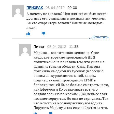
ПРИЗРАК
08.04.2012
09:38
А почему не сказала? Или для неё он был некто
другим в её понимании и восприятии, чем кем
Вы его охарактеризовали? Наивные молодые
люди.
Ответить
Пират
08.04.2012
11:38
Марина — воспитанная женщина. Свое
неудовлетворение проводимой ДВД
политикой она показала тем, что ушла из
администрации области. Сама. Как она
пояснила на одной из тусовок (в беседе с
одним из журналистов, мной, каюсь,
подслушанной,)проводимой КГМК в
Заполярном, ей было больно смотреть на то,
как Ефремов и Ко разваливает все, что
создавалось ею по крохам. ДВД ведь ее звал
позднее вернуться. Но она не вернулась. Так
что нечего на нее напраслину возводить.
Поругать Марину и так еще найдется за что.