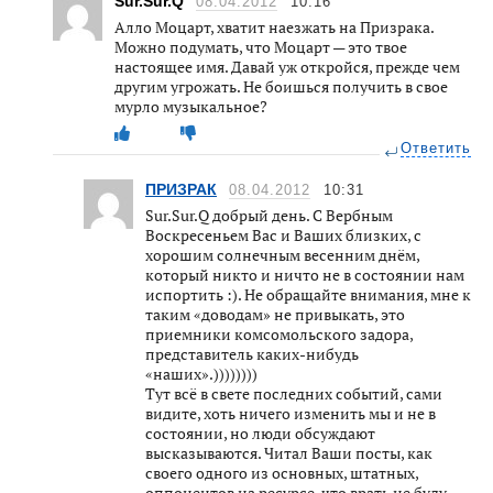
Sur.Sur.Q
08.04.2012
10:16
Алло Моцарт, хватит наезжать на Призрака.
Можно подумать, что Моцарт — это твое
настоящее имя. Давай уж откройся, прежде чем
другим угрожать. Не боишься получить в свое
мурло музыкальное?
Ответить
ПРИЗРАК
08.04.2012
10:31
Sur.Sur.Q добрый день. С Вербным
Воскресеньем Вас и Ваших близких, с
хорошим солнечным весенним днём,
который никто и ничто не в состоянии нам
испортить :). Не обращайте внимания, мне к
таким «доводам» не привыкать, это
приемники комсомольского задора,
представитель каких-нибудь
«наших».))))))))
Тут всё в свете последних событий, сами
видите, хоть ничего изменить мы и не в
состоянии, но люди обсуждают
высказываются. Читал Ваши посты, как
своего одного из основных, штатных,
оппонентов на ресурсе, что врать не буду —