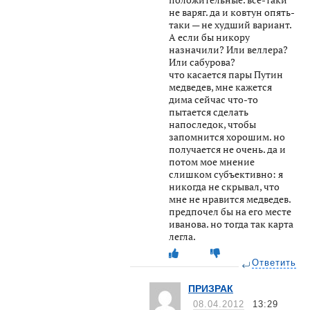
не варяг. да и ковтун опять-
таки — не худший вариант.
А если бы никору
назначили? Или веллера?
Или сабурова?
что касается пары Путин
медведев, мне кажется
дима сейчас что-то
пытается сделать
напоследок, чтобы
запомнится хорошим. но
получается не очень. да и
потом мое мнение
слишком субъективно: я
никогда не скрывал, что
мне не нравится медведев.
предпочел бы на его месте
иванова. но тогда так карта
легла.
Ответить
ПРИЗРАК
08.04.2012
13:29