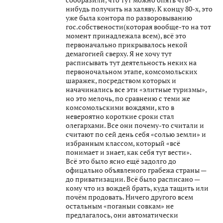
нибудь получить на халяву. К концу 80-х, это
уже была контора по разворовыванию
гос.собствености(которая вообще-то на тот
момент принадлежала всем), всё это
первоначально прикрывалось некой
демагогией сверху. Я не хочу тут
расписывать тут деятельность неких на
первоночальном этапе, комсомольских
шаражек, посредством которых и
начачинались все эти «элитные туризмы»,
но это мелочь, по сравнеию с теми же
комсомольскими вождями, кто в
невероятно короткие сроки стал
олегархами. Все они почему-то считали и
считают по сей день себя «солью земли» и
избранным классом, который «всё
понимает и знает, как себя тут вести».
Всё это было ясно ещё задолго до
офицально объявленого грабежа страны —
до приватизации. Всё было расписано —
кому что из вождей брать, куда тащить или
почём продовать. Ничего другого всем
остальным «поганыи совкам» не
предлагалось, они автоматически