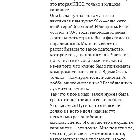
это вторая КПСС, только в худшем
варианте.
Она была нужна, потому что та
вакханалия вы думах 90-х — еще хуже
этой серой безликой ЕРовщины. Если
честно, в 90-е годы законодательная
деятельность страны была фактически
парализована. Мы и по сей день
расхлебываем то законодательство,
которое тогда напринимали. Часто из
популистских соображений, часто —
из-за того, что нужно было принимать
компромиссные законы. Вдумайтесь
только — компромиссные законы! А
лобби многочисленные? Разобщенную
думу легко купить.
Так что я понимаю, зачем нужна была
ер. но это не причина ее полюбить.
Что касается Путина, то я вовсе не
делаю из него идола, как вы тут
несколько раз ошибочно
высказывались. Я считаю его не худшим
вариантом — это точно. Мне понятно то,
чего он добивается, мне понятно то,
какие методы он использует. ЧТо-то