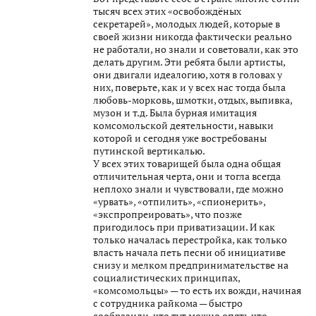
тысяч всех этих «освобождёных
секретарей», молодых людей, которые в
своей жизни никогда фактически реально
не работали, но знали и советовали, как это
делать другим. Эти ребята были артисты,
они двигали идеалогию, хотя в головах у
них, поверьте, как и у всех нас тогда была
любовь-морковь, шмотки, отдых, выпивка,
музон и т.д. Была бурная имитация
комсомольской деятельности, навыки
которой и сегодня уже востребованы
путинской вертикалью.
У всех этих товарищей была одна общая
отличительная черта, они и тогла всегда
неплохо знали и чувствовали, где можно
«урвать», «отпилить», «спионерить»,
«экспропреировать», что позже
пригодилось при приватизации. И как
только началась перестройка, как только
власть начала петь песни об инициативе
снизу и мелком предпринимательстве на
социалистических принципах,
«комсомольцы» — то есть их вожди, начиная
с сотрудника райкома — быстро
сообразили, что тут можно опять что-