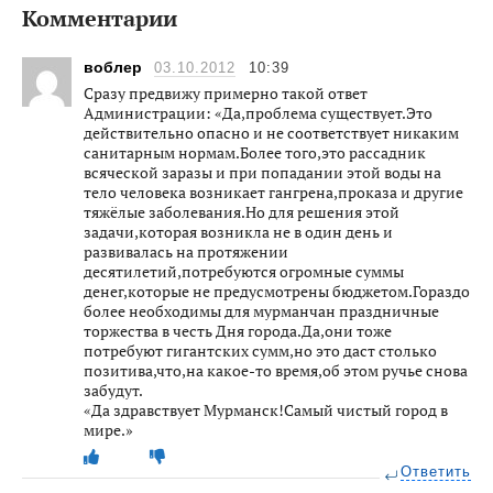
Комментарии
воблер
03.10.2012
10:39
Сразу предвижу примерно такой ответ
Администрации: «Да,проблема существует.Это
действительно опасно и не соответствует никаким
санитарным нормам.Более того,это рассадник
всяческой заразы и при попадании этой воды на
тело человека возникает гангрена,проказа и другие
тяжёлые заболевания.Но для решения этой
задачи,которая возникла не в один день и
развивалась на протяжении
десятилетий,потребуются огромные суммы
денег,которые не предусмотрены бюджетом.Гораздо
более необходимы для мурманчан праздничные
торжества в честь Дня города.Да,они тоже
потребуют гигантских сумм,но это даст столько
позитива,что,на какое-то время,об этом ручье снова
забудут.
«Да здравствует Мурманск!Самый чистый город в
мире.»
Ответить