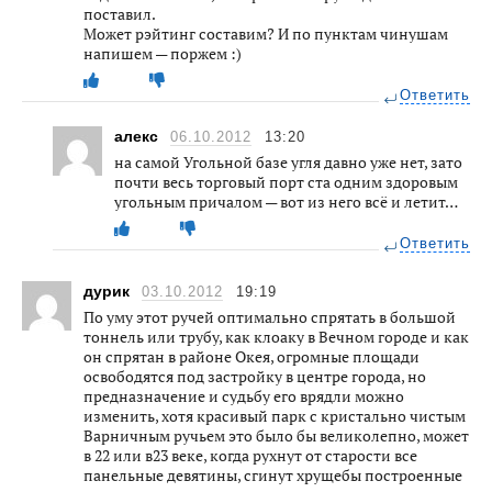
поставил.
Может рэйтинг составим? И по пунктам чинушам
напишем — поржем :)
Ответить
алекс
06.10.2012
13:20
на самой Угольной базе угля давно уже нет, зато
почти весь торговый порт ста одним здоровым
угольным причалом — вот из него всё и летит…
Ответить
дурик
03.10.2012
19:19
По уму этот ручей оптимально спрятать в большой
тоннель или трубу, как клоаку в Вечном городе и как
он спрятан в районе Окея, огромные площади
освободятся под застройку в центре города, но
предназначение и судьбу его врядли можно
изменить, хотя красивый парк с кристально чистым
Варничным ручьем это было бы великолепно, может
в 22 или в23 веке, когда рухнут от старости все
панельные девятины, сгинут хрущебы построенные