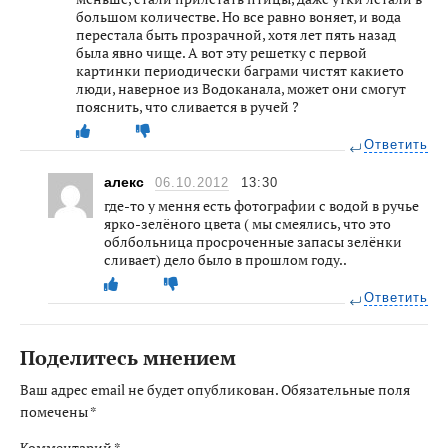
большом количестве. Но все равно воняет, и вода
перестала быть прозрачной, хотя лет пять назад
была явно чище. А вот эту решетку с первой
картинки периодически баграми чистят какието
люди, наверное из Водоканала, может они смогут
пояснить, что сливается в ручей ?
Ответить
алекс
06.10.2012
13:30
где-то у мення есть фотографии с водой в ручье
ярко-зелёного цвета ( мы смеялись, что это
облбольница просроченные запасы зелёнки
сливает) дело было в прошлом году..
Ответить
Поделитесь мнением
Ваш адрес email не будет опубликован.
Обязательные поля
помечены
*
Комментарий
*