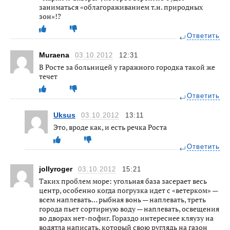
заниматься «облагораживанием т.н. природных
зон»!?
Ответить
Muraena
03.10.2012
12:31
В Росте за больницей у гаражного городка такой же
течет
Ответить
Uksus
03.10.2012
13:11
Это, вроде как, и есть речка Роста
Ответить
jollyroger
03.10.2012
15:21
Таких проблем море: угольная база засерает весь
центр, особенно когда погрузка идет с «ветерком» —
всем наплевать… рыбная вонь — наплевать, треть
города пьет сортирную воду — наплевать, освещения
во дворах нет-пофиг. Гораздо интереснее кляузу на
водятла написать, который свою руглядь на газон