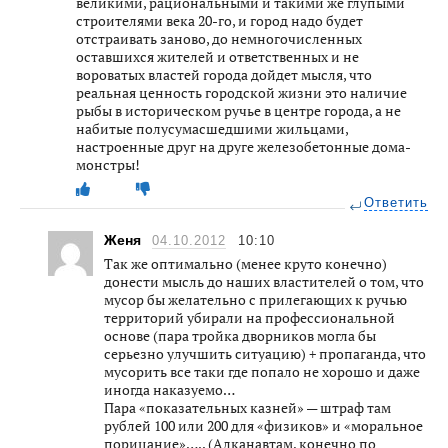
великими, рациональными и такими же глупыми
строителями века 20-го, и город надо будет
отстраивать заново, до немногочисленных
оставшихся жителей и ответственных и не
вороватых властей города дойдет мысля, что
реальная ценность городской жизни это наличие
рыбы в историческом ручье в центре города, а не
набитые полусумасшедшими жильцами,
настроенные друг на друге железобетонные дома-
монстры!
Ответить
Женя
04.10.2012
10:10
Так же оптимально (менее круто конечно)
донести мысль до наших властителей о том, что
мусор бы желательно с прилегающих к ручью
территорий убирали на профессиональной
основе (пара тройка дворников могла бы
серьезно улучшить ситуацию) + пропаганда, что
мусорить все таки где попало не хорошо и даже
иногда наказуемо…
Пара «показательных казней» — штраф там
рублей 100 или 200 для «физиков» и «моральное
порицание»….. (Алканавтам, конечно по