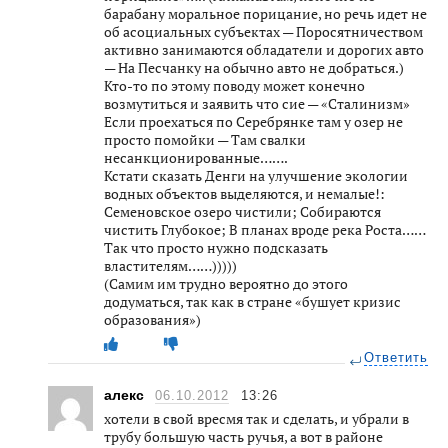
барабану моральное порицание, но речь идет не
об асоциальных субъектах — Поросятничеством
активно занимаются обладатели и дорогих авто
— На Песчанку на обычно авто не добраться.)
Кто-то по этому поводу может конечно
возмутиться и заявить что сие — «Сталинизм»
Если проехаться по Серебрянке там у озер не
просто помойки — Там свалки
несанкционированные…….
Кстати сказать Денги на улучшение экологии
водных объектов выделяются, и немалые!:
Семеновское озеро чистили; Собираются
чистить Глубокое; В планах вроде река Роста……
Так что просто нужно подсказать
властителям……)))))
(Самим им трудно вероятно до этого
додуматься, так как в стране «бушует кризис
образования»)
Ответить
алекс
06.10.2012
13:26
хотели в свой вресмя так и сделать, и убрали в
трубу большую часть ручья, а вот в районе