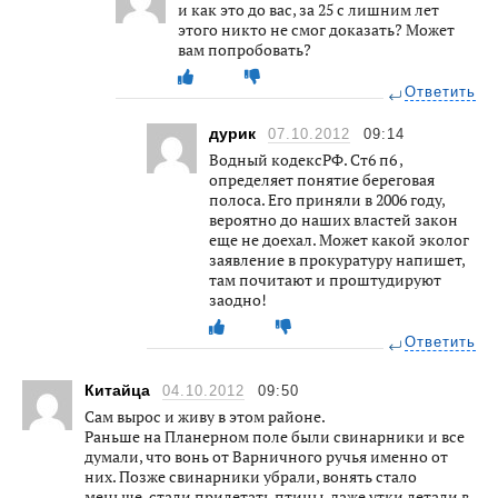
и как это до вас, за 25 с лишним лет
этого никто не смог доказать? Может
вам попробовать?
Ответить
дурик
07.10.2012
09:14
Водный кодексРФ. Ст6 п6 ,
определяет понятие береговая
полоса. Его приняли в 2006 году,
вероятно до наших властей закон
еще не доехал. Может какой эколог
заявление в прокуратуру напишет,
там почитают и проштудируют
заодно!
Ответить
Китайца
04.10.2012
09:50
Сам вырос и живу в этом районе.
Раньше на Планерном поле были свинарники и все
думали, что вонь от Варничного ручья именно от
них. Позже свинарники убрали, вонять стало
меньше, стали прилетать птицы, даже утки летали в