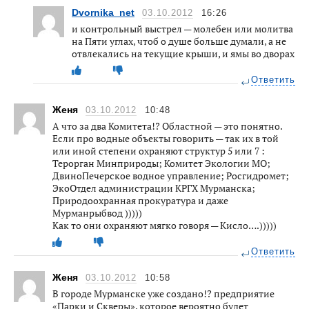
Dvornika_net
03.10.2012
16:26
и контрольный выстрел — молебен или молитва
на Пяти углах, чтоб о душе больше думали, а не
отвлекались на текущие крыши, и ямы во дворах
Ответить
Женя
03.10.2012
10:48
А что за два Комитета!? Областной — это понятно.
Если про водные объекты говорить — так их в той
или иной степени охраняют структур 5 или 7 :
Терорган Минприроды; Комитет Экологии МО;
ДвиноПечерское водное управление; Росгидромет;
ЭкоОтдел администрации КРГХ Мурманска;
Природоохранная прокуратура и даже
Мурманрыбвод )))))
Как то они охраняют мягко говоря — Кисло….)))))
Ответить
Женя
03.10.2012
10:58
В городе Мурманске уже создано!? предприятие
«Парки и Скверы», которое вероятно будет