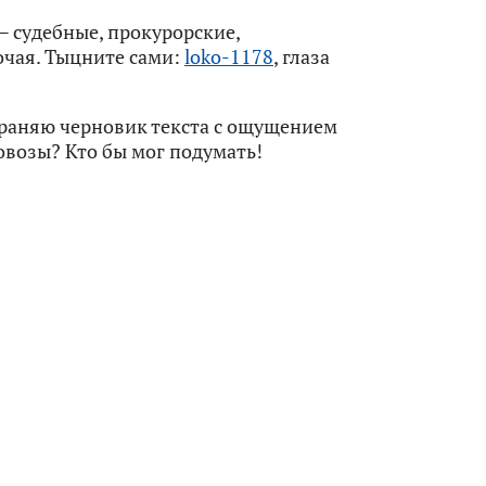
 судебные, прокурорские,
чая. Тыцните сами:
loko-1178
, глаза
охраняю черновик текста с ощущением
ровозы? Кто бы мог подумать!