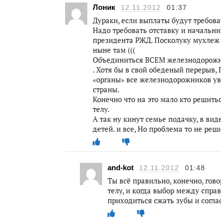
Лоник
12.11.2012
01:37
Дураки, если выплаты будут требова
Надо требовать отставку и начальни
президента РЖД. Посколуку мухлеж в
ныне там (((
Объединиться ВСЕМ железнодорожни
. Хотя бы в свой обеденый перерыв,
«органы» все железнодорожников увез
страны.
Конечно что на это мало кто решить
телу.
А так ну кинут семье подачку, в ви
детей. и все, Но проблема то не реш
and-kot
12.11.2012
01:48
Ты всё правильно, конечно, гов
телу, и когда выбор между спра
приходиться сжать зубы и соглас