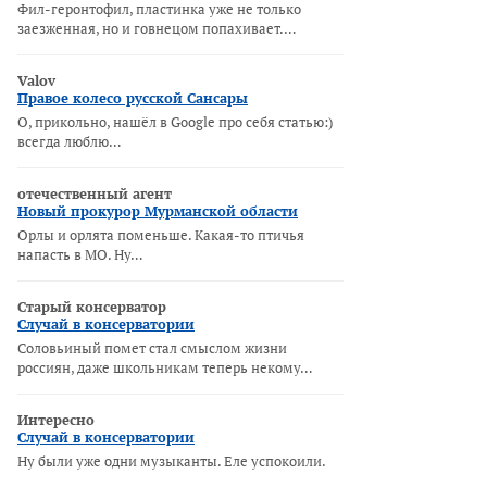
Фил-геронтофил, пластинка уже не только
заезженная, но и говнецом попахивает.…
Valov
Правое колесо русской Сансары
О, прикольно, нашёл в Google про себя статью:)
всегда люблю…
отечественный агент
Новый прокурор Мурманской области
Орлы и орлята поменьше. Какая-то птичья
напасть в МО. Ну…
Старый консерватор
Случай в консерватории
Соловьиный помет стал смыслом жизни
россиян, даже школьникам теперь некому…
Интересно
Случай в консерватории
Ну были уже одни музыканты. Еле успокоили.