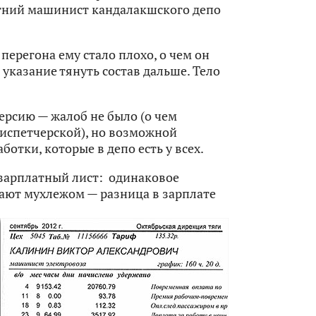
етний машинист кандалакшского депо
перегона ему стало плохо, о чем он
указание тянуть состав дальше. Тело
ерсию — жалоб не было (о чем
диспетчерской), но возможной
отки, которые в депо есть у всех.
 зарплатный лист: одинаковое
ают мухлежом — разница в зарплате