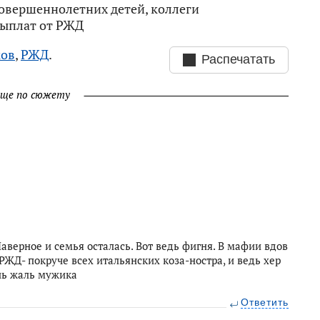
совершеннолетних детей, коллеги
 выплат от РЖД
ков
,
РЖД
.
Распечатать
ще по сюжету
аверное и семья осталась. Вот ведь фигня. В мафии вдов
РЖД- покруче всех итальянских коза-ностра, и ведь хер
ень жаль мужика
Ответить