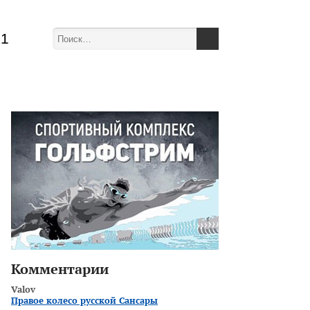
51
Комментарии
Valov
Правое колесо русской Сансары