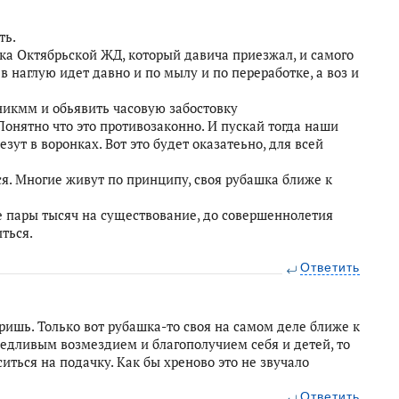
ть.
ка Октябрьской ЖД, который давича приезжал, и самого
 наглую идет давно и по мылу и по переработке, а воз и
кмм и обьявить часовую забостовку
 Понятно что это противозаконно. И пускай тогда наши
ут в воронках. Вот это будет оказатеьно, для всей
ся. Многие живут по принципу, своя рубашка ближе к
де пары тысяч на существование, до совершеннолетия
иться.
Ответить
оришь. Только вот рубашка-то своя на самом деле ближе к
ведливым возмездием и благополучием себя и детей, то
иться на подачку. Как бы хреново это не звучало
Ответить