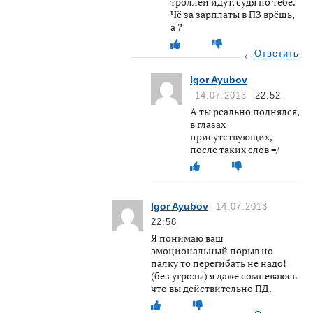
троллей идут, судя по тебе.
Чё за зарплаты в ПЗ врёшь,
а ?
Ответить
Igor Ayubov
14.07.2013
22:52
А ты реально поднялся,
в глазах
присутствующих,
после таких слов =/
Igor Ayubov
14.07.2013
22:58
Я понимаю ваш
эмоциональный порыв но
палку то перегибать не надо!
(без угрозы) я даже сомневаюсь
что вы действительно ПД.