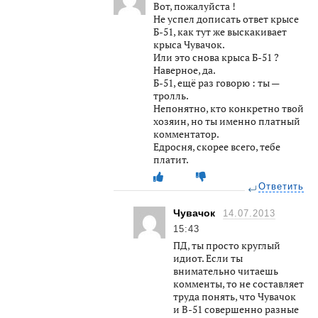
Вот, пожалуйста !
Не успел дописать ответ крысе
Б-51, как тут же выскакивает
крыса Чувачок.
Или это снова крыса Б-51 ?
Наверное, да.
Б-51, ещё раз говорю : ты —
тролль.
Непонятно, кто конкретно твой
хозяин, но ты именно платный
комментатор.
Едросня, скорее всего, тебе
платит.
Ответить
Чувачок
14.07.2013
15:43
ПД, ты просто круглый
идиот. Если ты
внимательно читаешь
комменты, то не составляет
труда понять, что Чувачок
и В-51 совершенно разные