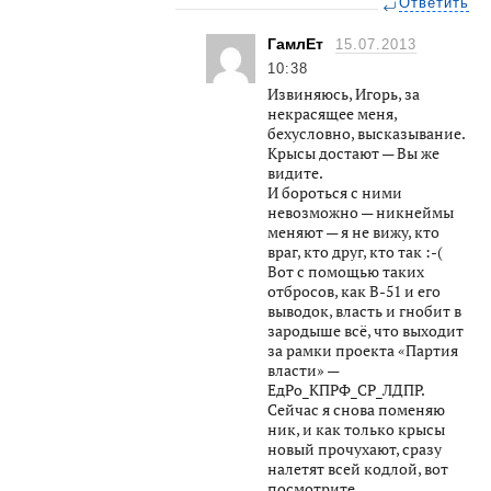
Ответить
ГамлЕт
15.07.2013
10:38
Извиняюсь, Игорь, за
некрасящее меня,
бехусловно, высказывание.
Крысы достают — Вы же
видите.
И бороться с ними
невозможно — никнеймы
меняют — я не вижу, кто
враг, кто друг, кто так :-(
Вот с помощью таких
отбросов, как В-51 и его
выводок, власть и гнобит в
зародыше всё, что выходит
за рамки проекта «Партия
власти» —
ЕдРо_КПРФ_СР_ЛДПР.
Сейчас я снова поменяю
ник, и как только крысы
новый прочухают, сразу
налетят всей кодлой, вот
посмотрите.