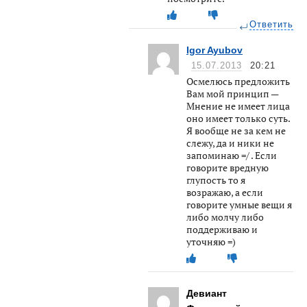
Ответить
Igor Ayubov
15.07.2013
20:21
Осмелюсь предложить
Вам мой принцип —
Мнение не имеет лица
оно имеет только суть.
Я вообще не за кем не
слежу, да и ники не
запоминаю =/ . Если
говорите вредную
глупость то я
возражаю, а если
говорите умные вещи я
либо молчу либо
поддерживаю и
уточняю =)
Девиант