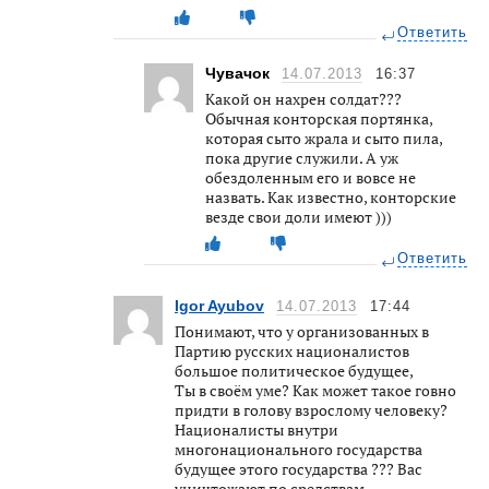
Ответить
Чувачок
14.07.2013
16:37
Какой он нахрен солдат???
Обычная конторская портянка,
которая сыто жрала и сыто пила,
пока другие служили. А уж
обездоленным его и вовсе не
назвать. Как известно, конторские
везде свои доли имеют )))
Ответить
Igor Ayubov
14.07.2013
17:44
Понимают, что у организованных в
Партию русских националистов
большое политическое будущее,
Ты в своём уме? Как может такое говно
придти в голову взрослому человеку?
Националисты внутри
многонационального государства
будущее этого государства ??? Вас
уничтожают по средствам