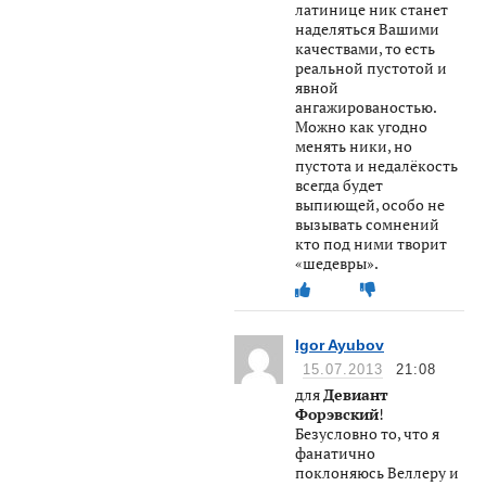
латинице ник станет
наделяться Вашими
качествами, то есть
реальной пустотой и
явной
ангажированостью.
Можно как угодно
менять ники, но
пустота и недалёкость
всегда будет
выпиющей, особо не
вызывать сомнений
кто под ними творит
«шедевры».
Igor Ayubov
15.07.2013
21:08
для
Девиант
Форэвский
!
Безусловно то, что я
фанатично
поклоняюсь Веллеру и