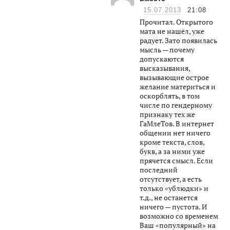
15.07.2013
21:08
Прочитал. Открытого
мата не нашёл, уже
радует. Зато появилась
мысль — почему
допускаются
высказывания,
вызывающие острое
желание материться и
оскорблять, в том
числе по гендерному
признаку тех же
ГаМлеТов. В интернет
общении нет ничего
кроме текста, слов,
букв, а за ними уже
прячется смысл. Если
последний
отсутствует, а есть
только «ублюдки» и
т.д., не останется
ничего — пустота. И
возможно со временем
Ваш «популярный» на