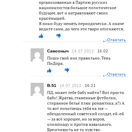
организованных в Партию русских
националистов большое политическое
будущее, вот и натравливают своих
крысёнышей.
Я ники буду менять периодически. А иначе
видите сами, до чего эти твари опускаются.
Ответить
Самсоныч
14.07.2013
16:02
Пиши свой ник правильно. Тень
ПиДора.
Ответить
В-51
14.07.2013
16:21
ПД, может тебе бабу найти? Вот просто
бабу! Жратва, глаженные футболки,
стиранное бельё плюс романтика, а?) А
то вот почитаешь тебя на эхе —
обездоленный советский солдат, ей-ей
— за всё хорошее, но за воров,
олимпиаду и против навального.
Брезгливость не то чувство.