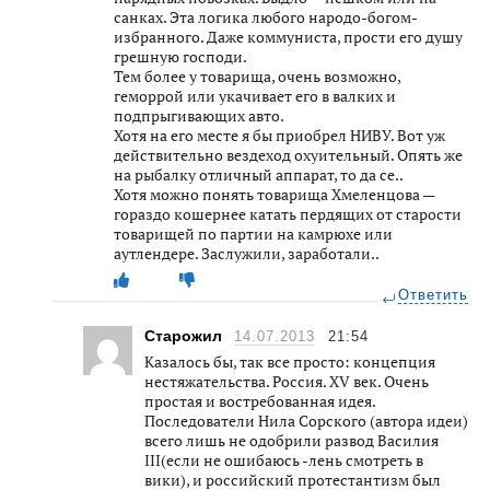
санках. Эта логика любого народо-богом-
избранного. Даже коммуниста, прости его душу
грешную господи.
Тем более у товарища, очень возможно,
геморрой или укачивает его в валких и
подпрыгивающих авто.
Хотя на его месте я бы приобрел НИВУ. Вот уж
действительно вездеход охуительный. Опять же
на рыбалку отличный аппарат, то да се..
Хотя можно понять товарища Хмеленцова —
гораздо кошернее катать пердящих от старости
товарищей по партии на камрюхе или
аутлендере. Заслужили, заработали..
Ответить
Старожил
14.07.2013
21:54
Казалось бы, так все просто: концепция
нестяжательства. Россия. XV век. Очень
простая и востребованная идея.
Последователи Нила Сорского (автора идеи)
всего лишь не одобрили развод Василия
III(если не ошибаюсь -лень смотреть в
вики), и российский протестантизм был