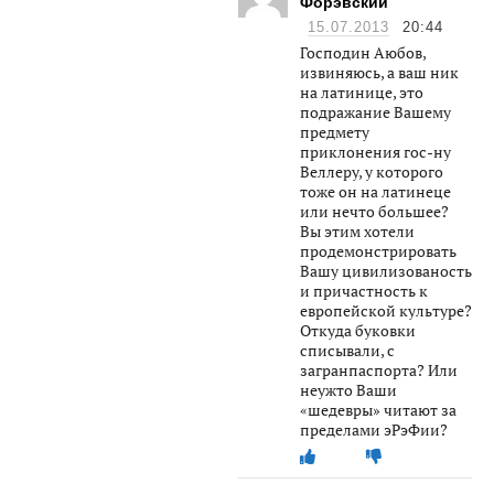
Форэвский
15.07.2013
20:44
Господин Аюбов,
извиняюсь, а ваш ник
на латинице, это
подражание Вашему
предмету
приклонения гос-ну
Веллеру, у которого
тоже он на латинеце
или нечто большее?
Вы этим хотели
продемонстрировать
Вашу цивилизованость
и причастность к
европейской культуре?
Откуда буковки
списывали, с
загранпаспорта? Или
неужто Ваши
«шедевры» читают за
пределами эРэФии?