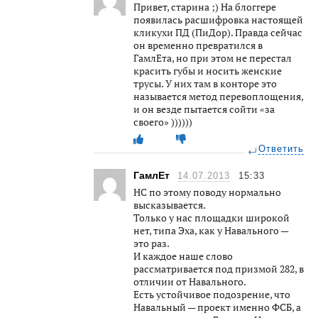
Привет, старина ;) На блоггере
появилась расшифровка настоящей
кликухи ПД (ПиДор). Правда сейчас
он временно превратился в
ГамлЕта, но при этом не перестал
красить губы и носить женские
трусы. У них там в конторе это
называется метод перевоплощения,
и он везде пытается сойти «за
своего» ))))))
Ответить
ГамлЕт
14.07.2013
15:33
НС по этому поводу нормально
высказывается.
Только у нас площадки широкой
нет, типа Эха, как у Навального —
это раз.
И каждое наше слово
рассматривается под призмой 282, в
отличии от Навального.
Есть устойчивое подозрение, что
Навальный — проект именно ФСБ, а