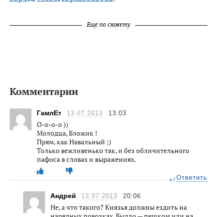
Еще по сюжету
Комментарии
ГамлЕт
13.07.2013
13:03
О-о-о-о ))
Молодца, Бложик !
Прям, как Навальный ;)
Только вежливенько так, и без обличительного
пафоса в словах и выражениях.
Ответить
Андрей
13.07.2013
20:06
Не, а что такого? Князья должны ездить на
нарядных повозках. Быдло — пешком или на