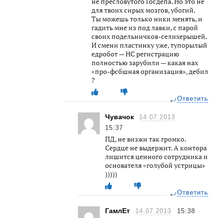
не пресловутого Госдепа. Но это не
для твоих сирых мозгов, убогий.
Ты можешь только ники менять, и
гадить мне из под лавки, с парой
своих подельничков-селихерышей.
И смени пластинку уже, тупорылый
едробот — НС регистрацию
полностью зарубили — какая нах
«про-фсбшная организация», дебил
?
Ответить
Чувачок
14.07.2013
15:37
ПД, не визжи так громко.
Сердце не выдержит. А контора
лишится ценного сотрудника и
основателя «голубой устрицы»
)))))
Ответить
ГамлЕт
14.07.2013
15:38