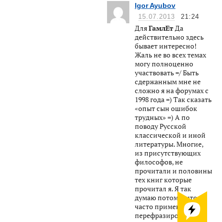
Igor Ayubov
15.07.2013
21:24
Для
ГамлЕт
Да
действительно здесь
бывает интересно!
Жаль не во всех темах
могу полноценно
участвовать =/ Быть
сдержанным мне не
сложно я на форумах с
1998 года =) Так сказать
«опыт сын ошибок
трудных» =) А по
поводу Русской
классической и иной
литературы. Многие,
из присутствующих
философов, не
прочитали и половины
тех книг которые
прочитал я. Я так
думаю потому , что
часто применяю
перефразированные