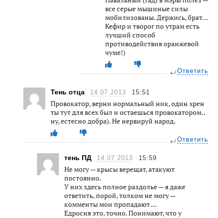
все серые мышиные силы
мобилизованы. Держись, брат…
Кефир и творог по утрам есть
лучший способ
противодействия оранжевой
чуме!)
Ответить
Тень отца
14.07.2013
15:51
Провокатор, верни нормальный ник, один хрен
ты тут для всех был и остаешься провокатором..
ну, естесно добра). Не нервируй народ.
Ответить
тень ПД
14.07.2013
15:59
Не могу — крысы верещат, атакуют
постоянно.
У них здесь полное раздолье — я даже
ответить, порой, толком не могу —
комменты мои пропадают …
Едросня это, точно. Понимают, что у