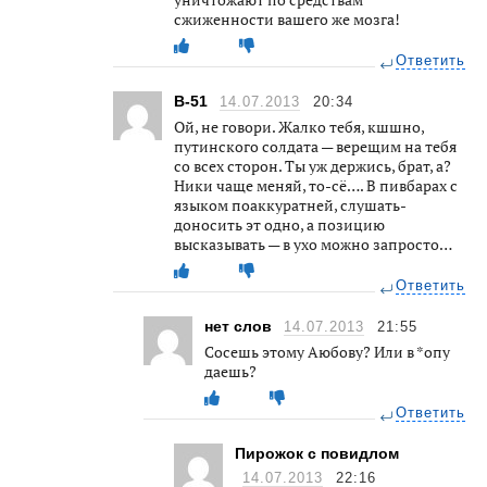
сжиженности вашего же мозга!
Ответить
В-51
14.07.2013
20:34
Ой, не говори. Жалко тебя, кшшно,
путинского солдата — верещим на тебя
со всех сторон. Ты уж держись, брат, а?
Ники чаще меняй, то-сё…. В пивбарах с
языком поаккуратней, слушать-
доносить эт одно, а позицию
высказывать — в ухо можно запросто…
Ответить
нет слов
14.07.2013
21:55
Сосешь этому Аюбову? Или в *опу
даешь?
Ответить
Пирожок с повидлом
14.07.2013
22:16