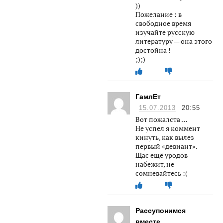
))
Пожелание : в
свободное время
изучайте русскую
литературу — она этого
достойна !
;);)
ГамлЕт
15.07.2013
20:55
Вот пожалста …
Не успел я коммент
кинуть, как вылез
первый «девиант».
Щас ещё уродов
набежит, не
сомневайтесь :(
Рассупонимся
вместе