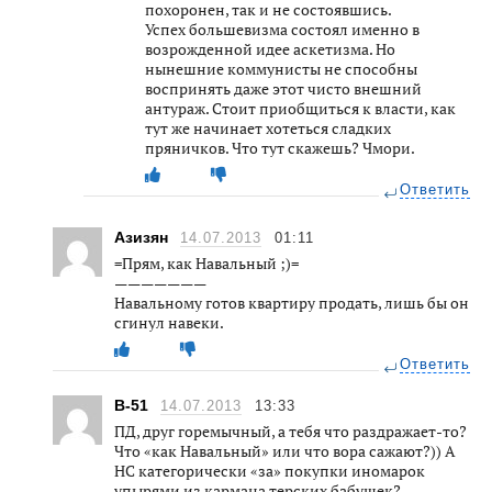
похоронен, так и не состоявшись.
Успех большевизма состоял именно в
возрожденной идее аскетизма. Но
нынешние коммунисты не способны
воспринять даже этот чисто внешний
антураж. Стоит приобщиться к власти, как
тут же начинает хотеться сладких
пряничков. Что тут скажешь? Чмори.
Ответить
Азизян
14.07.2013
01:11
=Прям, как Навальный ;)=
———————
Навальному готов квартиру продать, лишь бы он
сгинул навеки.
Ответить
В-51
14.07.2013
13:33
ПД, друг горемычный, а тебя что раздражает-то?
Что «как Навальный» или что вора сажают?)) А
НС категорически «за» покупки иномарок
упырями из кармана терских бабушек?