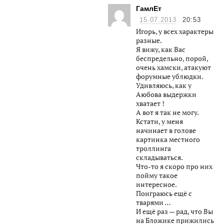
ГамлЕт
15.07.2013
20:53
Игорь, у всех характеры
разные.
Я вижу, как Вас
беспредельно, порой,
очень хамски, атакуют
форумные ублюдки.
Удивляюсь, как у
Аюбова выдержки
хватает !
А вот я так не могу.
Кстати, у меня
начинает в голове
картинка местного
троллинга
складываться.
Что-то я скоро про них
пойму такое
интересное.
Поиграюсь ещё с
тварями …
И ещё раз — рад, что Вы
на Бложике прижились