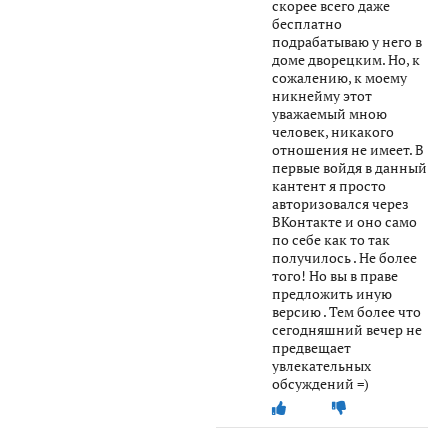
скорее всего даже
бесплатно
подрабатываю у него в
доме дворецким. Но, к
сожалению, к моему
никнейму этот
уважаемый мною
человек, никакого
отношения не имеет. В
первые войдя в данный
кантент я просто
авторизовался через
ВКонтакте и оно само
по себе как то так
получилось . Не более
того! Но вы в праве
предложить иную
версию . Тем более что
сегодняшний вечер не
предвещает
увлекательных
обсуждений =)