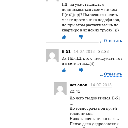
ПД, ты уже стыдишься
подписываться своим ником
П(и)Д(ор)? Пытаешься надеть
маску противника педофилов,
но при этом расхаживаешь по
квартире в женских трусах ))))
Ответить
В-51
14.07.2013
22:23
Эх, ПД-ПД, кто о чём думает, тот
и в сети этим…)))
Ответить
нет слов
14.07.2013
22:41
До чего ты докатился, Б-51
…
До говносрача под кучей
говноников.
Низко, очень низко пал …
Плохо дела у едросовских