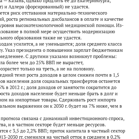
 — Казань, однако продлить ее до Екатеринбурга,
) и Адлера (форсированный) не удастся.
ется риск отставания материально-технического
, роста региональных дисбалансов в оплате и качестве
 уровня высокотехнологичной медицинской помощи. Из-
разование в полной мере осуществить модернизацию
ьного образования также не удастся.
дам усилится, а не уменьшится; доля среднего класса
овину. Указ президента о повышении зарплат бюджетникам
 медленнее. С другими указами возникнут проблемы:
ла более чем до 25% ВВП не вырастет,
озрастет только на треть, а не на половину.
едний темп роста доходов в целом снижен почти в 1,5
ходов населения доля социальных трансфертов останется
5% в 2012 г.; доля доходов от занятости сократится до
 роста доходов население будет меньше брать в долг и
вном на импортные товары. Сдерживать рост импорта
альном выражении он к 2030 г. будет на 7% ниже, чем в
прогноза связана с динамикой инвестиционного спроса,
тва, и в частном секторе будет меньше ресурсов.
ся с 3,5 до 2,2% ВВП; приток капитала в частный сектор
13-2030 гг. сменился на чистый отток в среднем в 0,2%