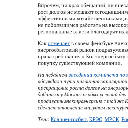
Впрочем, ни крах обещаний, ни внез
рост долгов не мешают сегодняшним
эффективными хозяйственниками, 
не побоявшимся работать на высоко
региональные власти благодарят их 
Как
отмечает
в своем фейсбуке Алекс
энергосбытовый рынок подразумевае
права требования к Колэнергосбыту 
покупку существующей компании.
На недавнем
заседании комитета по 
обсуждали пути развития заполярной 
прекращение роста долгов на энергор
добиться у Москвы особых условий дл
продавать электроэнергию с той же 
сделает отопление мазутом неконур
Теги:
Колэнергосбыт
,
КРЭС
,
МРСК
,
Ро