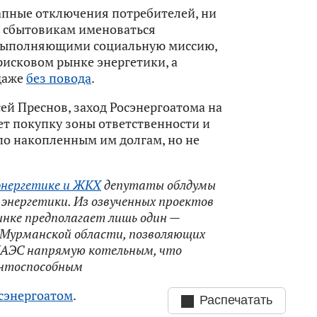
апные отключения потребителей, ни
 сбытовикам именоваться
выполняющими социальную миссию,
рисковом рынке энергетики, а
даже
без повода
.
ей Преснов, заход Росэнергоатома на
т покупку зоны ответственности и
по накопленным им долгам, но не
энергетике и ЖКХ
депутаты облдумы
энергетики. Из озвученных проектов
ынке предполагает лишь один —
я Мурманской области, позволяющих
КАЭС напрямую котельным, что
ентоспособным
сэнергоатом
.
Распечатать