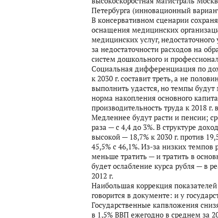
высокоскоростная магистраль Москва
Петербурга (инновационный вариант
В консервативном сценарии сохраня
оснащения медицинских организаций
медицинских услуг, недостаточного
за недостаточности расходов на об
систем дошкольного и профессионал
Социальная дифференциация по дохо
к 2030 г. составит треть, а не пол
выполнить удастся, но темпы будут
норма накопления основного капита
производительность труда к 2018 г. в
Медленнее будут расти и пенсии; ср
раза — с 4,4 до 3%. В структуре до
высокой — 18,7% к 2030 г. против 19,
45,5% с 46,1%. Из-за низких темпов
меньше тратить — и тратить в осно
будет ослабление курса рубля — в ре
2012 г.
Наибольшая коррекция показателей 
говорится в документе: и у государс
Государственные капвложения снизят
в 1,5% ВВП ежегодно в среднем за 20