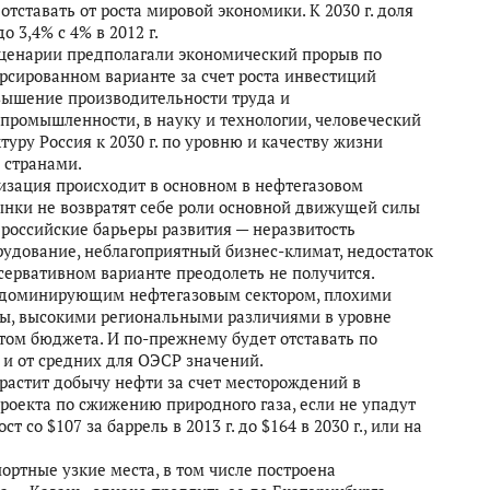
отставать от роста мировой экономики. К 2030 г. доля
 3,4% с 4% в 2012 г.
енарии предполагали экономический прорыв по
рсированном варианте за счет роста инвестиций
овышение производительности труда и
промышленности, в науку и технологии, человеческий
уру Россия к 2030 г. по уровню и качеству жизни
 странами.
изация происходит в основном в нефтегазовом
нки не возвратят себе роли основной движущей силы
 российские барьеры развития — неразвитость
удование, неблагоприятный бизнес-климат, недостаток
ервативном варианте преодолеть не получится.
й с доминирующим нефтегазовым сектором, плохими
ы, высокими региональными различиями в уровне
том бюджета. И по-прежнему будет отставать по
, и от средних для ОЭСР значений.
а­растит добычу нефти за счет месторождений в
роекта по сжижению природного газа, если не упадут
 со $107 за баррель в 2013 г. до $164 в 2030 г., или на
ортные узкие места, в том числе построена