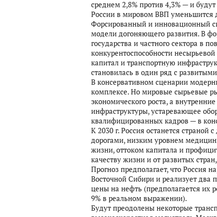
среднем 2,8% против 4,3% — и будут 
России в мировом ВВП уменьшится до
Форсированный и инновационный сц
модели догоняющего развития. В фо
государства и частного сектора в п
конкурентоспособности несырьевой 
капитал и транспортную инфраструкт
становилась в один ряд с развитыми
В консервативном сценарии модерн
комплексе. Но мировые сырьевые ры
экономического роста, а внутренние
инфраструктуры, устаревающее обор
квалифицированных кадров — в конс
К 2030 г. Россия останется страно
дорогами, низким уровнем медицин
жизни, оттоком капитала и профици
качеству жизни и от развитых стран
Прогноз предпола­гает, что Россия н
Восточной Сибири и реализует два п
цены на нефть (предполагается их рост
9% в реальном выражении).
Будут преодолены некоторые трансп