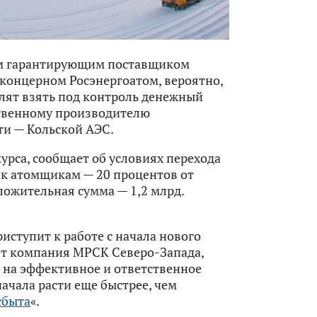
ым гарантирующим поставщиком
концерном Росэнергоатом, вероятно,
лят взять под контроль денежный
ственному производителю
ти — Кольской АЭС.
урса, сообщает об условиях перехода
 к атомщикам — 20 процентов от
ожительная сумма — 1,2 млрд.
ступит к работе с начала нового
ет компания МРСК Северо-Запада,
 на эффективное и ответственное
начала расти еще быстрее, чем
сбыта
«.