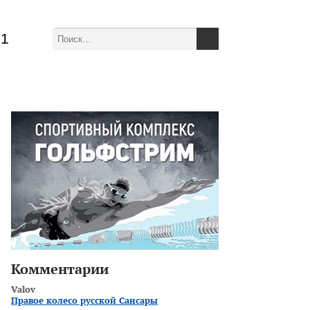
51
Комментарии
Valov
Правое колесо русской Сансары