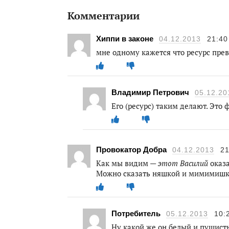
Комментарии
Хиппи в законе
04.12.2013
21:40
мне одному кажется что ресурс пре
Владимир Петрович
05.12.20
Его (ресурс) таким делают. Это ф
Провокатор Добра
04.12.2013
21
Как мы видим —
этот Василий
оказа
Можно сказать няшкой и мимимишко
Потребитель
05.12.2013
10:
Ну какой же он белый и пушист