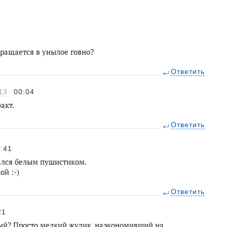
вращается в унылое говно?
Ответить
13
00:04
акт.
Ответить
:41
лся белым пушистиком.
й :-)
Ответить
21
ый? Просто мелкий жулик, наэкономивший на