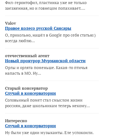
Фил-геронтофил, пластинка уже не только
заезженная, но и говнецом попахивает.…
Valov
Правое колесо русской Сансары
О, прикольно, нашёл в Google про себя статью:)
всегда люблю…
отечественный агент
Новый прокурор Мурманской области
Орлы и орлята поменьше. Какая-то птичья
напасть в МО. Ну…
Старый консерватор
Случай в консерватории
Соловьиный помет стал смыслом жизни
россиян, даже школьникам теперь некому…
Интересно
Случай в консерватории
Ну были уже одни музыканты. Еле успокоили.