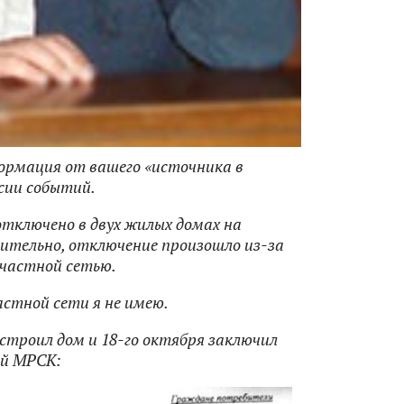
ормация от вашего «источника в
сии событий.
тключено в двух жилых домах на
вительно, отключение произошло из-за
о частной сетью.
астной сети я не имею.
построил дом и 18-го октября заключил
ей МРСК: