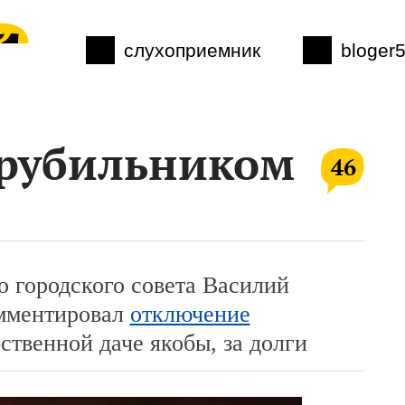
слухоприемник
bloger
 рубильником
46
о городского совета Василий
мментировал
отключение
ственной даче якобы, за долги