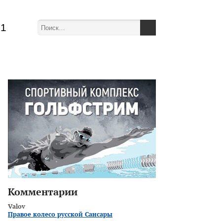
51
Комментарии
Valov
Правое колесо русской Сансары