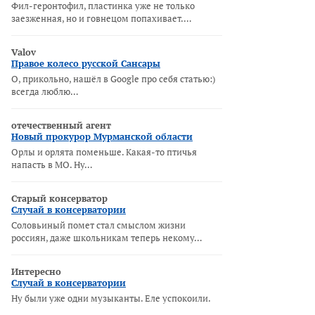
Фил-геронтофил, пластинка уже не только
заезженная, но и говнецом попахивает.…
Valov
Правое колесо русской Сансары
О, прикольно, нашёл в Google про себя статью:)
всегда люблю…
отечественный агент
Новый прокурор Мурманской области
Орлы и орлята поменьше. Какая-то птичья
напасть в МО. Ну…
Старый консерватор
Случай в консерватории
Соловьиный помет стал смыслом жизни
россиян, даже школьникам теперь некому…
Интересно
Случай в консерватории
Ну были уже одни музыканты. Еле успокоили.