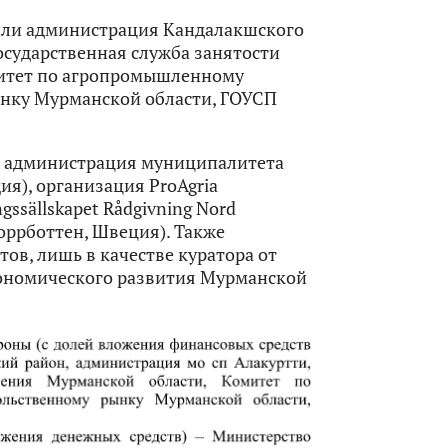
или администрация Кандалакшского
осударственная служба занятости
митет по агропромышленному
нку Мурманской области, ГОУСП
: администрация муниципалитета
я), организация ProAgria
ssällskapet Rådgivning Nord
оррботтен, Швеция). Также
тов, лишь в качестве куратора от
кономического развития Мурманской