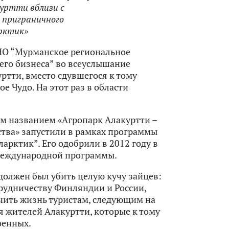
куртти вблизи с
 приграничного
рктик»
АНО “Мурманское региональное
его бизнеса” во всеуслышание
ртти, вместо сдувшегося к тому
е Чудо. На этот раз в области
им названием «Агропарк Алакуртти –
ства» запустили в рамках программы
арктик”. Его одобрили в 2012 году в
международной программы.
 должен был убить целую кучу зайцев:
рудничеству Финляндии и России,
чить жизнь туристам, следующим на
я жителей Алакуртти, которые к тому
оенных.