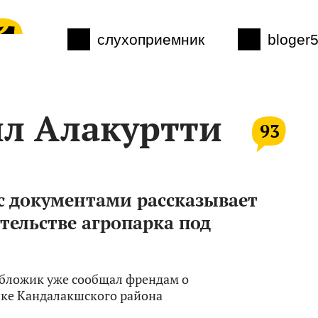
слухоприемник
bloger
л Алакуртти
93
с документами рассказывает
тельстве агропарка под
 бложик уже сообщал френдам о
лке Кандалакшского района