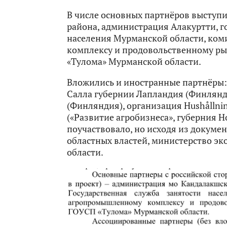
В числе основных партнёров выступ
района, администрация Алакуртти, г
населения Мурманской области, ко
комплексу и продовольственному ры
«Тулома» Мурманской области.
Вложились и иностранные партнёры
Салла губернии Лапландия (Финлянди
(Финляндия), организация Hushållning
(«Развитие агробизнеса», губерния Н
поучаствовало, но исходя из докумен
областных властей, министерство э
области.