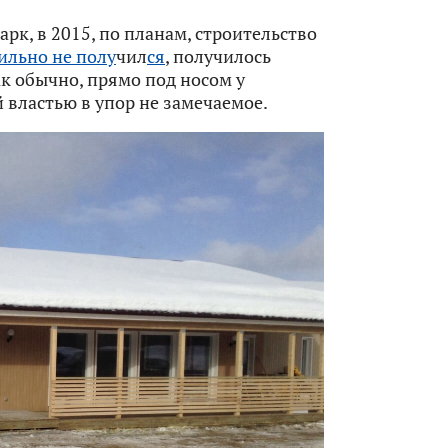
арк, в 2015, по планам, строительство
ильно не полу
чил
ся
, получилось
к обычно, прямо под носом у
й властью в упор не замечаемое.