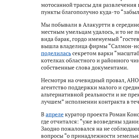
мотосанной трассы для развлечения 
пункты благополучно куда-то “забыл
Мы побывали в Алакуртти в середине
местным умельцам удалось, и то не п
вида барак, гордо именуемый “госте
вышла владелица фирмы “Салмон-но
поделилась
секретом варки “масштаб
котелках областного и районного чи
собственные слова документами.
Несмотря на очевидный провал, АН
агентство поддержки малого и средн
альтернативной реальности и не пре
лучшем” исполнении контракта в теч
В
апреле
куратор проекта Роман Коноп
где отчитался: “уже возведены здани
Заодно пожаловался на не соблюдаю
вопросы “о принадлежности земельны