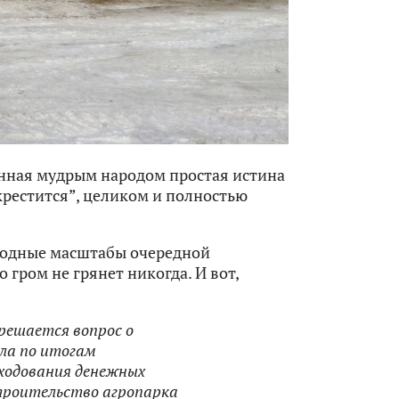
анная мудрым народом простая истина
крестится”, целиком и полностью
родные масштабы очередной
 гром не грянет никогда. И вот,
решается вопрос о
ела по итогам
сходования денежных
строительство агропарка