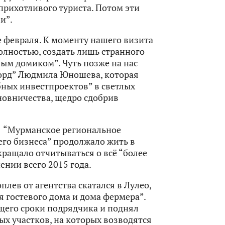
прихотливого туриста. Потом эти
и”.
 февраля. К моменту нашего визита
олностью, создать лишь странного
вым домиком”. Чуть позже на нас
рд” Людмила Юношева, которая
ных инвестпроектов” в светлых
новничества, щедро сдобрив
О “Мурманское региональное
его бизнеса” продолжало жить в
кращало отчитываться о всё “более
ении всего 2015 года.
лев от агентства скатался в Лулео,
я гостевого дома и дома фермера”.
щего сроки подрядчика и поднял
х участков, на которых возводятся