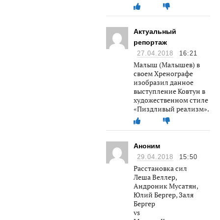
Актуальный
репортаж
27.04.2018
16:21
Малыш (Малышев) в
своем Хренографе
изобразил данное
выступление Ковтун в
художественном стиле
«Пиздливый реализм».
Аноним
29.04.2018
15:50
Расстановка сил
Леша Веллер,
Андроник Мусатян,
Юлий Бергер, Заля
Бергер
vs