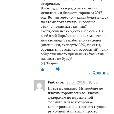
от аренды).
В мае будет утверждаться отчёт об
исполнении бюджета города за 2017
год. Вот интересно — какая будет цифра
по этому показателю? И вообще —
стоило поднимать кипиш?
*хотя, если честно, есть и плюсик. На
всей этой борьбе нанайских мальчиков
немало людей заработало как денег
(оценщики, эксперты СРО, юристы,
освещатели столь ярких событий), так и
общественного признания (фамилии
называть не буду)*
(с) Чубрик
Ответить
Рыбачок
26.04.2018
18:58
Ну все правильно. Мы вообще не
платим городу сейчас. Платим
федералам по нормальной
формуле, в базе которой —
кадастровая цена, соответствующая
рыночной. А платили просто