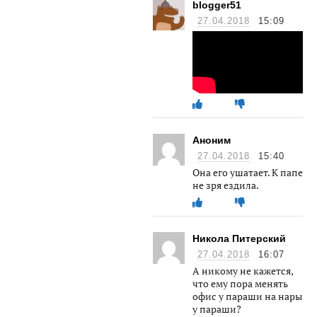
blogger51
27.04.2018
15:09
Аноним
27.04.2018
15:40
Она его ушатает. К папе
не зря ездила.
Никола Питерский
27.04.2018
16:07
А никому не кажется,
что ему пора менять
офис у параши на нары
у параши?