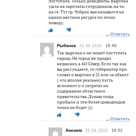
поступала. Только дивиденты. Выручка
ушла на зарплаты сотрудников, на то,
на се. Тут гр. Чубрик высказывался на
одном местном ресурсе по этому
поводу.
Ответить
Рыбачок
26.04.2018
18:49
Так выручка и не может поступать
городу. Не город же продал
недвижку, а АО Север. Если так как
вы рассуждаете, то губернатор при
словах о выручке в 55 млн за объект
( что вполне реально) пусть
вспомнит и о затратах на
содержание областного
правительства. Думаю тогда
прибыли и тем более дивидендов
точно не будет )))
Ответить
Аноним
26.04.2018
19:02