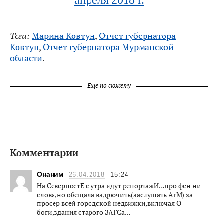
апреля 2018 г.
Теги:
Марина Ковтун
,
Отчет губернатора
Ковтун
,
Отчет губернатора Мурманской
области
.
Еще по сюжету
Комментарии
Онаним
26.04.2018
15:24
На СеверпостЕ с утра идут репортажИ…про фен ни
слова,но обещала вздрючить(заслушать АгМ) за
просёр всей городской недвижки,включая О
боги,здания старого ЗАГСа…