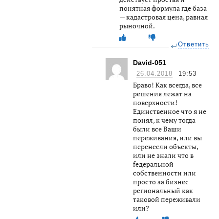
понятная формула где база
— кадастровая цена, равная
рыночной.
Ответить
David-051
26.04.2018
19:53
Браво! Как всегда, все
решения лежат на
поверхности!
Единственное что я не
понял, к чему тогда
были все Ваши
переживания, или вы
перенесли объекты,
или не знали что в
fедеральной
собственности или
просто за бизнес
региональный как
таковой переживали
или?