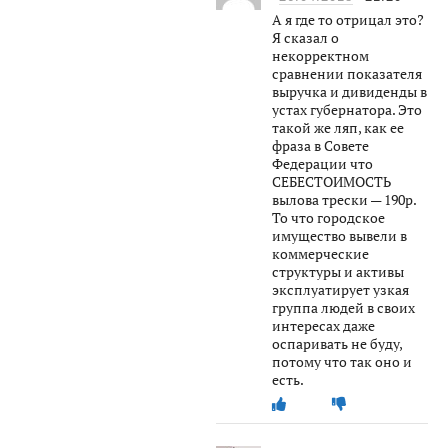
А я где то отрицал это?
Я сказал о
некорректном
сравнении показателя
выручка и дивиденды в
устах губернатора. Это
такой же ляп, как ее
фраза в Совете
Федерации что
СЕБЕСТОИМОСТЬ
вылова трески — 190р.
То что городское
имущество вывели в
коммерческие
структуры и активы
эксплуатирует узкая
группа людей в своих
интересах даже
оспаривать не буду,
потому что так оно и
есть.