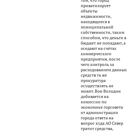
том, что город
приватизирует
объекты
недвижимости,
находящиеся в
муниципальной
собственности, таким
способом, что деньги в
бюджет не попадают, а
оседают на счётах
коммерческого
предприятия, после
чего контроль за
расходованием данных
средств та же
прокуратура
осуществлять не
может. Вон Володин
добивается на
комиссии по
экономике горсовета
от администрации
города ответа на
вопрос куда АО Север
тратит средства,