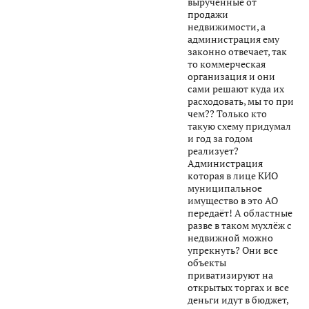
вырученные от
продажи
недвижимости, а
администрация ему
законно отвечает, так
то коммерческая
организация и они
сами решают куда их
расходовать, мы то при
чем?? Только кто
такую схему придумал
и год за годом
реализует?
Администрация
которая в лице КИО
муниципальное
имущество в это АО
передаёт! А областные
разве в таком мухлёж с
недвижной можно
упрекнуть? Они все
объекты
приватизируют на
открытых торгах и все
деньги идут в бюджет,