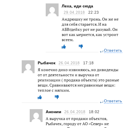
Леха, иди сюда
29.04.2018
22:23
Андрюшку не трожь. Он же не
для себя старается. И на
АБВгдейку рот не разувай. Он
вот как ыернется, как устроит
всеем.
Ответить
Рыбачок
26.04.2018
17:18
Я конечно дико извиняюсь, но дивиденды
от от деятельности и выручка от
реализации ( продажа объекта) это разные
вещи. Сравниваются несравнимые вещи:
теплое с мягким.
Ответить
Аноним
26.04.2018
18:02
А выручка от продажи объектов,
Рыбачек, городу от АО «Север» не