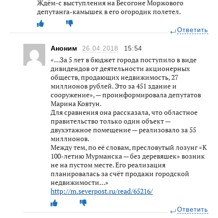
Ждём-с выступления на Бесогоне Моржового
депутанга-камышек в его огородик полетел.
Ответить
Аноним
26.04.2018
15:54
«…За 5 лет в бюджет города поступило в виде
дивидендов от деятельности акционерных
обществ, продающих недвижимость, 27
миллионов рублей. Это за 451 здание и
сооружение», — проинформировала депутатов
Марина Ковтун.
Для сравнения она рассказала, что областное
правительство только один объект —
двухэтажное помещение — реализовало за 55
миллионов.
Между тем, по её словам, пресловутый лозунг «К
100-летию Мурманска — без деревяшек» возник
не на пустом месте. Его реализация
планировалась за счёт продажи городской
недвижимости…»
http://m.severpost.ru/read/65216/
Ответить