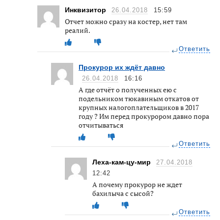
Инквизитор
26.04.2018
15:59
Отчет можно сразу на костер, нет там
реалий.
Ответить
Прокурор их ждёт давно
26.04.2018
16:16
А где отчёт о полученных ею с
подельником тюкавиным откатов от
крупных налогоплательщиков в 2017
году ? Им перед прокурором давно пора
отчитываться
Ответить
Леха-кам-цу-мир
27.04.2018
12:42
А почему прокурор не ждет
бахилыча с сысой?
Ответить