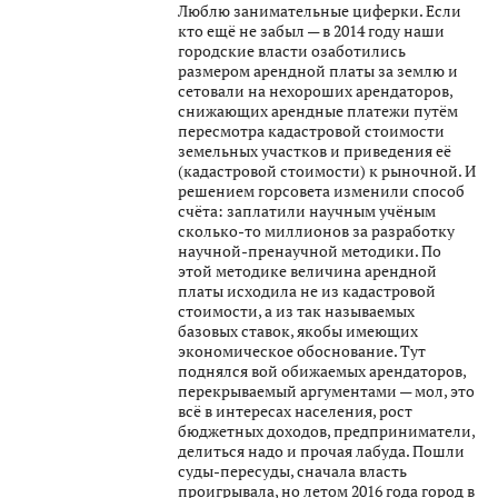
Люблю занимательные циферки. Если
кто ещё не забыл — в 2014 году наши
городские власти озаботились
размером арендной платы за землю и
сетовали на нехороших арендаторов,
снижающих арендные платежи путём
пересмотра кадастровой стоимости
земельных участков и приведения её
(кадастровой стоимости) к рыночной. И
решением горсовета изменили способ
счёта: заплатили научным учёным
сколько-то миллионов за разработку
научной-пренаучной методики. По
этой методике величина арендной
платы исходила не из кадастровой
стоимости, а из так называемых
базовых ставок, якобы имеющих
экономическое обоснование. Тут
поднялся вой обижаемых арендаторов,
перекрываемый аргументами — мол, это
всё в интересах населения, рост
бюджетных доходов, предприниматели,
делиться надо и прочая лабуда. Пошли
суды-пересуды, сначала власть
проигрывала, но летом 2016 года город в