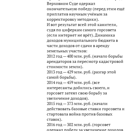
Верховном Суде одержал
окончательную победу (перед этим ещё
приплатив научным учёным за
корректировку методики).
И вот результат всей этой канители,
судя по циферкам самого горсовета
(если интернет не врёт). Динамика
доходов муниципального бюджета в
части доходов от сдачи в аренду
земельных участков:
2012 год — 400 млн. руб. (начало борьбы
арендаторов за пересмотр кадастровой
стоимости земли).
2013 год — 429 млн. руб. (разгар этой
самой борьбы).
2014 год — 459 млн. руб. (все
интересанты добились своего, и
горсовет затеял свою борьбу за
увеличение доходов).
2015 год — 373 млн. руб. (начали
действовать базовые ставки горсовета и
стартовала война против базовых
ставок).
2016 год — 302 млн. руб. (горсовет
одержал победу за увеличение доходов