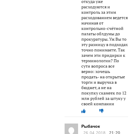
откуда уже
расходуются и
контроль за этим
расходованием ведется
начиная от
контрольно-счётной
палаты облдумы до
прокуратуры. Уж Вы то
эту разницу в подходах
точно понимаете. Так
зачем эти придирки к
терминологии? По
сути вопроса все
верно: хочешь
продать- на открытые
торги и выручка в
бюджет, а не на
покупку скамеек по 12
млн рублей за штуку у
своей компании
Рыбачок
26.04.2018
21:20