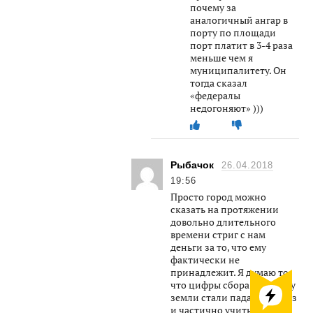
почему за
аналогичный ангар в
порту по площади
порт платит в 3-4 раза
меньше чем я
муниципалитету. Он
тогда сказал
«федералы
недогоняют» )))
Рыбачок
26.04.2018
19:56
Просто город можно
сказать на протяжении
довольно длительного
времени стриг с нам
деньги за то, что ему
фактически не
принадлежит. Я думаю то
что цифры сбора за аренду
земли стали падать как раз
и частично учитывают то