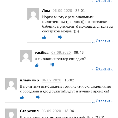
Ответить
Лом
06.09.2020
22:01
Норги в ногу с региональным
пилоточным трендом))) по-соседски,
бабёнку прислали!)) молодцы, следят за
соседской модой!))))
Ответить
vasilisa
07.09.2020
09:46
А их здание веллер спиздил?
Ответить
владимир
06.09.2020
16:02
В политике все бывает,в том числе и охлаждения,но
с соседями надо дружить!Будут и лучшие времена!
Ответить
Старожил
06.09.2020
18:04
Школа там была, потом детский клуб. При СССР.