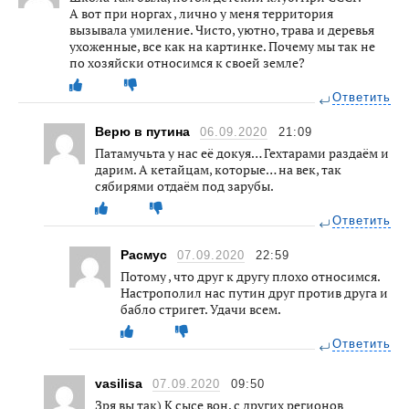
А вот при норгах , лично у меня территория
вызывала умиление. Чисто, уютно, трава и деревья
ухоженные, все как на картинке. Почему мы так не
по хозяйски относимся к своей земле?
Ответить
Верю в путина
06.09.2020
21:09
Патамучьта у нас её докуя… Гехтарами раздаём и
дарим. А кетайцам, которые… на век, так
сябирями отдаём под зарубы.
Ответить
Расмус
07.09.2020
22:59
Потому , что друг к другу плохо относимся.
Настрополил нас путин друг против друга и
бабло стригет. Удачи всем.
Ответить
vasilisa
07.09.2020
09:50
Зря вы так) К сысе вон, с других регионов