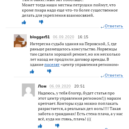
Может тогда наши местны петрушки поймут, что
кроме пиара надо еще что-то более существенное
делать для укрепления взаимосвязей.
Ответить
blogger51
06.09.2020
16:15
Интересна судьба здания на Перовской, 5, где
раньше размещалось консульство. Норвежцы
там сделали хороший ремонт, но им несколько
лет назад не продлили договор аренды. В
здание
поселят
«центр управления регионом»
Ответить
Лом
06.09.2020
20:51
Надеюсь, у тебя блогер, будет статья про
этот центр управления регионом!)) маразм
крепчает. Конторы куда можно поплакать
разрастается, а реальных дел ноль!!!! Такая
забота о гражданах! Есть стена плача, а у нас
всё, куда ни глянь, плачь! (((