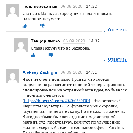
Голь перекатная
06.09.2020
14:22
Статью в Машку Захарову не вышла и плясать,
наверное. не умеет.
Ответить
Танцор диско
06.09.2020
14:32
Слава Перуну что не Захарова.
Ответить
Aleksey Zazhigin
06.09.2020
14:31
Я вот не очень понимаю. Гранты, что соседи
выделяли на развитие отношений теперь признаны
спонсированием иностранной агентуры, по бизнесу
— полный оленбетон
(
https://bloger51.com/2020/02/74304
). Что остается?
Фуршеты? Культура? Не, фуршеты у них хороши,
вкусненько, ничего не скажу. Но не каждый же день.
Выгоднее было бы сдать здание под очередной
Магнит, суд, прокуратуру, комитет по улучшению
жизни северян. А себе — небольшой офис в ParkInn.
Там и банкетный зал побольше.