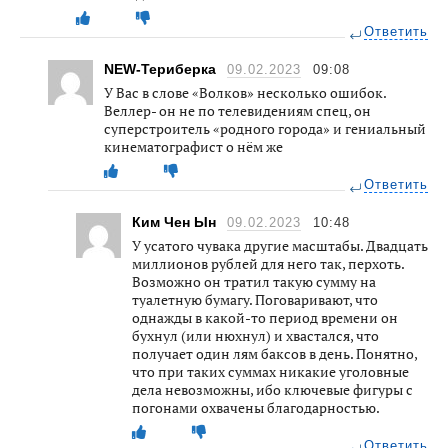
Ответить
NEW-Териберка
09.02.2023
09:08
У Вас в слове «Волков» несколько ошибок.
Веллер- он не по телевидениям спец, он
суперстроитель «родного города» и гениальный
кинематографист о нём же
Ответить
Ким Чен Ын
09.02.2023
10:48
У усатого чувака другие масштабы. Двадцать
миллионов рублей для него так, перхоть.
Возможно он тратил такую сумму на
туалетную бумагу. Поговаривают, что
однажды в какой-то период времени он
бухнул (или нюхнул) и хвастался, что
получает один лям баксов в день. Понятно,
что при таких суммах никакие уголовные
дела невозможны, ибо ключевые фигуры с
погонами охвачены благодарностью.
Ответить