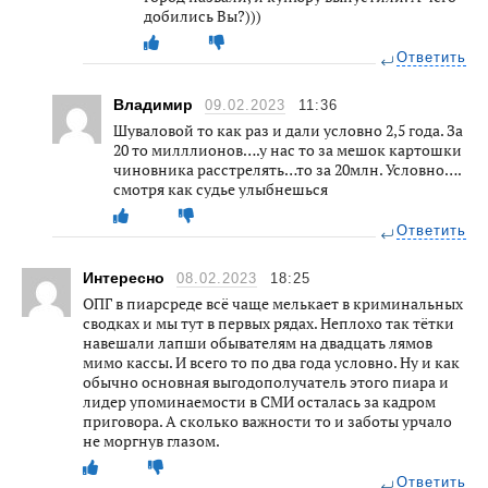
добились Вы?)))
Ответить
Владимир
09.02.2023
11:36
Шуваловой то как раз и дали условно 2,5 года. За
20 то милллионов….у нас то за мешок картошки
чиновника расстрелять…то за 20млн. Условно….
смотря как судье улыбнешься
Ответить
Интересно
08.02.2023
18:25
ОПГ в пиарсреде всё чаще мелькает в криминальных
сводках и мы тут в первых рядах. Неплохо так тётки
навешали лапши обывателям на двадцать лямов
мимо кассы. И всего то по два года условно. Ну и как
обычно основная выгодополучатель этого пиара и
лидер упоминаемости в СМИ осталась за кадром
приговора. А сколько важности то и заботы урчало
не моргнув глазом.
Ответить