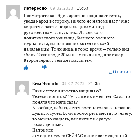
Интересно
09.02.2023
15:53
Посмотрите как Эдик яростно защищает тёток,
уводя народ в сторону. Ничего не напоминает? Мне
видится сюжет с подавальщиками, под
руководством выпускника Львовского
политического училища, бывшего военного
журналиста, выполнявших хотелки своей
начальницы. Те же яйца, в то же время — только вид
сбоку. Тоже вроде 20 млн. вменяли под приговор.
Вторая серия с тем же названием.
Ответить
Ким Чен Ын
09.02.2023
21:35
Каких теток я яростно защищаю?
Телевизионных? Тут даже их имен нет. Сама-то
поняла что написала?
А вообще, наблюдается рост поголовья неравно
душных сyчек. Если посмотреть местную телегу,
то можно увидеть, как кипит их разyм
возмyщенный.
Например,
а) у одних сyчек СЕЙЧАС кипит возмущенный