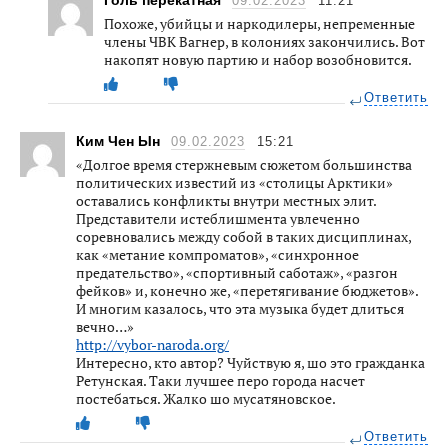
Голь перекатная
09.02.2023
11:21
Похоже, убийцы и наркодилеры, непременные
члены ЧВК Вагнер, в колониях закончились. Вот
накопят новую партию и набор возобновится.
Ответить
Ким Чен Ын
09.02.2023
15:21
«Долгое время стержневым сюжетом большинства
политических известий из «столицы Арктики»
оставались конфликты внутри местных элит.
Представители истеблишмента увлеченно
соревновались между собой в таких дисциплинах,
как «метание компроматов», «синхронное
предательство», «спортивный саботаж», «разгон
фейков» и, конечно же, «перетягивание бюджетов».
И многим казалось, что эта музыка будет длиться
вечно…»
http://vybor-naroda.org/
Интересно, кто автор? Чуйствую я, шо это гражданка
Ретунская. Таки лучшее перо города насчет
постебаться. Жалко шо мусатяновское.
Ответить