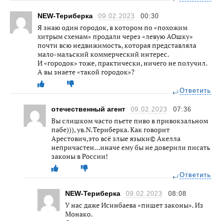
NEW-Териберка
09.02.2023
00:30
Я знаю один городок, в котором по «похожим
хитрым схемам» продали через «левую АОшку»
почти всю недвижимость, которая представляла
мало-мальский коммерческий интерес.
И «городок» тоже, практически, ничего не получил.
А вы знаете «такой городок»?
Ответить
отечественный агент
09.02.2023
07:36
Вы слишком часто пьете пиво в привокзальном
пабе))), ув.N.Териберка. Как говорит
Арестович,это всё злые языки© Акелла
непричастен…иначе ему бы не доверили писать
законы в России!
Ответить
NEW-Териберка
09.02.2023
08:08
У нас даже Исинбаева «пишет законы». Из
Монако.