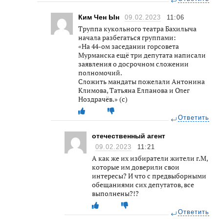
Ким Чен Ын
09.02.2023
11:06
Труппа кукольного театра Бахилыча
начала разбегаться группами:
«На 44-ом заседании горсовета
Мурманска ещё три депутата написали
заявления о досрочном сложении
полномочий.
Сложить мандаты пожелали Антонина
Климова, Татьяна Елпанова и Олег
Ноздрачёв.» (с)
Ответить
отечественный агент
09.02.2023
11:21
А как же их избиратели жители г.М,
которые им доверили свои
интересы? И что с предвыборными
обещаниями сих депутатов, все
выполнены?!?
Ответить