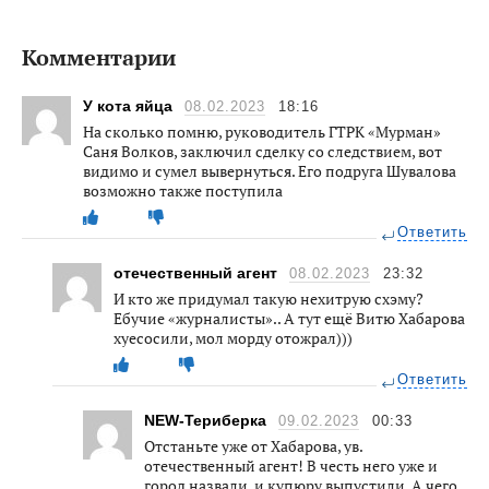
Комментарии
У кота яйца
08.02.2023
18:16
На сколько помню, руководитель ГТРК «Мурман»
Саня Волков, заключил сделку со следствием, вот
видимо и сумел вывернуться. Его подруга Шувалова
возможно также поступила
Ответить
отечественный агент
08.02.2023
23:32
И кто же придумал такую нехитрую схэму?
Ебучие «журналисты».. А тут ещё Витю Хабарова
хуесосили, мол морду отожрал)))
Ответить
NEW-Териберка
09.02.2023
00:33
Отстаньте уже от Хабарова, ув.
отечественный агент! В честь него уже и
город назвали, и купюру выпустили. А чего