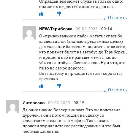
Оправданием может служить только одно:
она же их не для себя пишет, а для нас
Ответить
NEW-Териберка
09.02.2023
09:14
О «привокзальном пабе», кстати: спасибо
владельцу, он (видимо в рекламных целях)
дал указание барменам наливать пиво всем,
кто покажет билет на автобус до Териберки,
и придёт в паб не раньше, чем за час до
убытия автобуса. Святые люди. Ну и что, что
пиво не самое дорогое.
Вот поэтому и приходится там «коротать»
времечко
Ответить
Интересно
09.02.2023
08:15
Да однозначно Веллер виноват. Это он подставил
дурочек, а они потом пошли на сделку со
следствием и сдали всю мафию. Так сказать —
провели журналистское расследование и это был
честный детектив.