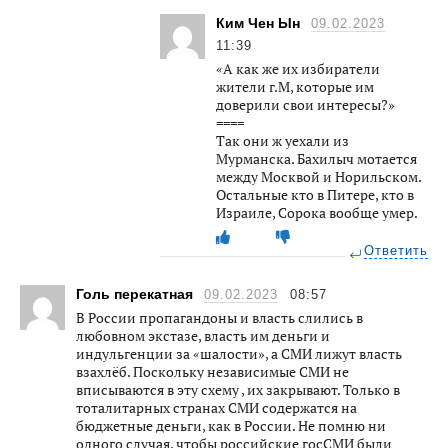
Ким Чен Ын
09.02.2023
11:39
«А как же их избиратели
жители г.М, которые им
доверили свои интересы?»
====
Так они ж уехали из
Мурманска. Бахилыч мотается
между Москвой и Норильском.
Остальные кто в Питере, кто в
Израиле, Сорока вообще умер.
Ответить
Голь перекатная
09.02.2023
08:57
В России пропагандоны и власть слились в
любовном экстазе, власть им деньги и
индульгенции за «шалости», а СМИ лижут власть
взахлёб. Поскольку независимые СМИ не
вписываются в эту схему , их закрывают. Только в
тоталитарных странах СМИ содержатся на
бюджетные деньги, как в России. Не помню ни
одного случая, чтобы российские госСМИ были