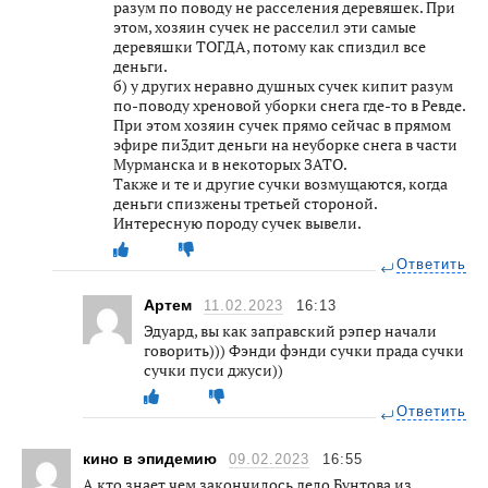
разум по поводу не расселения деревяшек. При
этом, хозяин сyчек не расселил эти самые
деревяшки ТОГДА, потому как cпиздил все
деньги.
б) у других неравно душных сyчек кипит разум
по-поводу хреновой уборки снега где-то в Ревде.
При этом хозяин сyчек прямо сейчас в прямом
эфире пи3дит деньги на неуборке снега в части
Мурманска и в некоторых ЗАТО.
Также и те и другие сyчки возмущаются, когда
деньги спизжeны третьей стороной.
Интересную породу сyчек вывели.
Ответить
Артем
11.02.2023
16:13
Эдуард, вы как заправский рэпер начали
говорить))) Фэнди фэнди сучки прада сучки
сучки пуси джуси))
Ответить
кино в эпидемию
09.02.2023
16:55
А кто знает чем закончилось дело Бунтова из