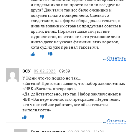
и подельников или просто валили всё друг на
друга? Дак там и так всё было очевидно и
документально подкреплено. Сделка со
следствием, как форма сбора доказательств, в
цивилизованных странах придумана совсем в
других целях. Поражает даже сочувствие
журналистов, осветивших это уголовное дело —
никто даже не указал фамилии этих воровок,
хотя суд их уже признал таковыми.
Ответить
ЗСУ
09.02.2023
09:39
У Жени что-то пошло не так…
«Евгений Пригожин заявил, что набор заключенных
в ЧВК «Вагнер» прекращен.
«Да, действительно, это так. Набор заключенных в
ЧВК «Вагнер» полностью прекращен. Перед теми,
кто у нас сейчас работает, все обязательства
выполняются»
Ответить