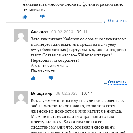
наказаны за многочисленные фейки и разжигание
ненависти.
Ответить
Анекдот
09.02.2023
09:11
Зато как визжат Хабаров со своим коллективом:
нам перестали выделять средства на «туеву
хучу» бесплатных (виртуальных, как в анекдоте)
газет. Оставили «всего» 500 экземпляров!
Переводят на хозрасчёт!
А мы не умеем так.
Па-ма-ги-ти
Ответить
Владимир
09.02.2023
10:47
Когда уже женщины идут на сделки с совестью,
забыв материнское начало, тогда теряются
жизненные ценности и мир катится в никуда.
Мы ещё пытаемся найти оправдания этим
преступлениям. Какая там сделка со
следствием? Они что, осознали свою вину,
явились с повинной, сдали своих покровителей