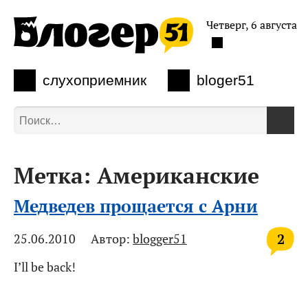
Четверг, 6 августа
слухоприемник
bloger51
Метка:
Американские
Медведев прощается с Арни
2
25.06.2010
Автор:
blogger51
I’ll be back!