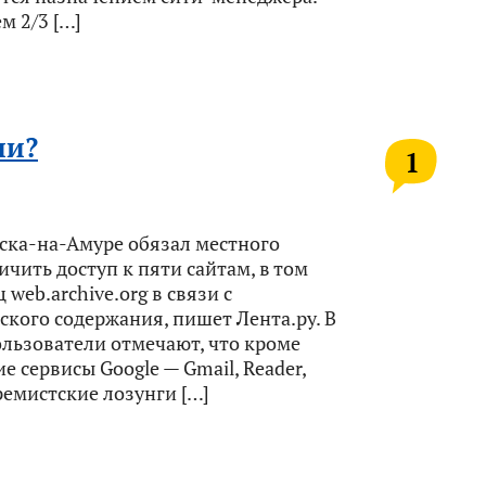
м 2/3 […]
ли?
1
ска-на-Амуре обязал местного
чить доступ к пяти сайтам, в том
 web.archive.org в связи с
кого содержания, пишет Лента.ру. В
ьзователи отмечают, что кроме
е сервисы Google — Gmail, Reader,
тремистские лозунги […]