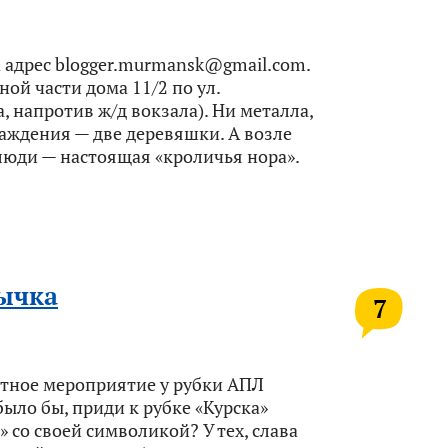
 адрес blogger.murmansk@gmail.com.
ной части дома 11/2 по ул.
 напротив ж/д вокзала). Ни металла,
раждения — две деревяшки. А возле
 люди — настоящая «кроличья нора».
тычка
7
мятное мероприятие у рубки АПЛ
было бы, приди к рубке «Курска»
 со своей символикой? У тех, слава