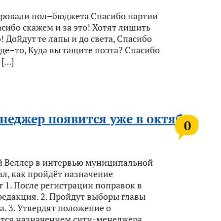
воровали пол–бюджета Спасибо партии
асибо скажем и за это! Хотят лишить
! Дойдут те лапы и до света, Спасибо
где–то, Куда вы тащите поэта? Спасибо
 […]
енеджер появится уже в октябре
0
ей Веллер в интервью муниципальной
ал, как пройдёт назначение
 1. После регистрации поправок в
редакция. 2. Пройдут выборы главы
а. 3. Утвердят положение о
ётся назначением сити-менеджера.