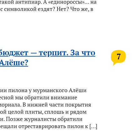
е такой антипиар. А «единороссы»… на
с символикой ездят? Нет? Что же, в
бюджет — терпит. За что
7
 Алёше?
тии пилона у мурманского Алёши
есной мы обратили внимание
мориала. В нижней части покрытия
ной целой плиты, сплошь и рядом
и. Позже журналисты обратили
бещали отреставрировать пилон к […]