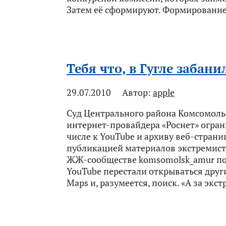
Затем её сформируют. Формирование
Тебя что, в Гугле забани
29.07.2010
Автор:
apple
Суд Центрального района Комсомоль
интернет-провайдера «Роснет» ограни
числе к YouTube и архиву веб-страниц
публикацией материалов экстремистс
ЖЖ-сообществе komsomolsk_amur пол
YouTube перестали открываться други
Maps и, разумеется, поиск. «А за экс